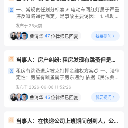
一、常规责任划分标准📌 电动车闯红灯属于严重
违反道路通行规定，是事故主要诱因： 1. 机动车
正常行驶、无超速、酒驾、分心驾驶等违法行
发布于 26天前
为：电动车主责（70%及以上），机动车次责
（30%以内），多数情况划定电动车全责；
47
我要提问
曹清华
位律师已回复
2. 机动车存在超速、未避让、刹车不及时等过
错：电动车主要责任，机动车次要责任；极少会
判定同等责任。 即便机动车无任何违法，交强险
当事人：房产纠纷: 租房发现有跳蚤但是签了合同想退房房东不退押金还扣一千
依然会优先赔付伤者损失。 二、赔偿规则（重
点，你是电动车一方） 1. 交强险无责赔付规则
租房有跳蚤退房被克扣押金维权方案📋 一、法律
机动车交强险不分责任比例，先全额赔付：医疗
定性：房屋有跳蚤属于房东违约 依据《民法典》
费1.8万限额、伤残相关损失18万限额。你的轻伤
第七百零八条、第七百一十二条：出租人应当保
发布于 2026-06-06 11:52:26
医疗费，基本可以由对方交强险全额承担，不用
证租赁房屋适宜居住，无卫生虫害问题，屋内大
按责任比例折算。 只有超出交强险限额的部分，
面积滋生跳蚤，达不到正常居住标准，属于出租
45
我要提问
曹清华
位律师已回复
才按照双方责任比例划分承担。 2. 损失承担顺
方未尽房屋适租义务，租客有权主张解除租赁合
序 交强险先行赔付 → 不足部分，由机动车商业
同、全额退还押金，房东无故扣除1000元无合法
三者险按次要责任比例承担 → 仍有剩余，才由
依据。 核心举证要点（优先留存证据） 1. 虫害
当事人：在快递公司上班期间创到人，公司需不需要报一些医药费 帮问助手：是否在工作任务中撞人？ 当事人：是工作任务 帮问助手：伤者医药费花了多少？ 当事人：几千元
你自行承担。 车辆维修费：机动车的车损，会按
实景证据：房屋跳蚤实拍视频、照片、消杀沟通
照责任比例，由你承担主要部分。 三、未定责