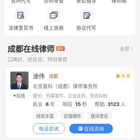
合同代写
合同审查
诉讼指导
律师函
法律意见书
线上协商
协议代写
成都在线律师
全部
口碑好、经验足、特别推荐
涂伟
4.9
成都
北京盈科（成都）律师事务所
擅长：刑事案件、企业法务、劳资纠纷
在线
|
|
执业
6
年
响应
15
秒
帮助
3123
人
经验丰富
百强律所
夜间常在
电话咨询
在线咨询