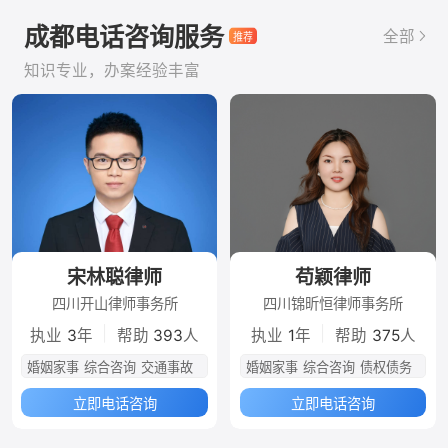
成都电话咨询服务
全部
知识专业，办案经验丰富
宋林聪律师
苟颖律师
四川开山律师事务所
四川锦昕恒律师事务所
|
|
执业
3
年
帮助
393
人
执业
1
年
帮助
375
人
婚姻家事
综合咨询
交通事故
婚姻家事
综合咨询
债权债务
立即电话咨询
立即电话咨询