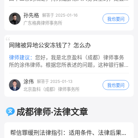
意或重大过失，比如故意撞人、醉酒驾
日以下拘留或者五百元以下罚款；情节较重的，处
驶、严重违反交通规则导致事故等，那
五日以上十日以下拘留，可以并处五百元以下罚
孙先格
解答于 2025-01-16
我也要问
么公司在赔偿伤者之后，可以向你追索
款。 ‌刑事责任‌：持刀威胁他人可能构成多种犯罪，
广东格典律师事务所
部分或全部赔偿款。但如果你只有一般
具体取决于实际情况： ‌抢劫罪‌：如果以非法占有为
过失（比如正常的驾驶失误、轻微违反
目的，拿刀威胁他人，迫使他人交出财物，这种行
交规但未达到重大过失程度），公司就
为符合抢劫罪的构成要件。 ‌敲诈勒索罪‌：当拿刀威
网赌被异地公安冻钱了？怎么办
不能向你追偿。 需要特别注意的是，对
胁他人，以非法占有为目的，要求他人交付财物或
律师建议：
您好，我是北京盈科（成都）律师事务
于轻微违反交规的情况，是否构成"重大
者作出一定行为从而获取利益，可能构成敲诈勒索
所的涂伟律师。根据您所表述的问题，这种银行解
过失"，需要结合具体案情综合判断，并
罪。 ‌寻衅滋事罪‌：如果拿刀威胁他人的行为是无端
冻👌等案件办理完毕才行，可以经常与办案民警沟
非任何违规行为都等同于重大过失。最
挑起事端，破坏社会秩序，情节恶劣的，可构成寻
终认定权在司法机关，实践中会根据事
衅滋事罪。 ‌敲诈勒索罪‌：根据《刑法》第二百七十
涂伟
通查问案件进展。
解答于 2025-01-13
我也要问
故责任认定、违规程度等因素综合判
四条的规定，敲诈勒索公私财物，数额较大或者多
北京盈科（成都）律师事务所
断。
次敲诈勒索的，处三年以下有期徒刑、拘役或者管
制，并处或者单处罚金；数额巨大或者有其他严重
情节的，处三年以上十年以下有期徒刑，并处罚
成都律师·法律文章
金；数额特别巨大或者有其他特别严重情节的，处
十年以上有期徒刑，并处罚金。 ‌民事责任‌：如果持
刀威胁他人的行为导致被害人受到精神损害或者财
帮信罪缓刑法律指引：适用条件、法律后果与法律依据