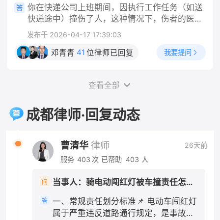
记录、除虫消费票据； 2. 沟通记录：和房东反
你在快递公司上班期间，因执行工作任务（如送
阶段，你这边实操做法 1. 固定全部证据 保存路
映跳蚤问题、提出退房的微信/短信/通话录音；
快递途中）撞伤了人，这种情况下，伤者的医药
口监控线索、就医病历、检查报告、医疗票据；
3. 合同+缴费凭证：租房合同、押金转账记录、
费应当由快递公司承担，而不是由你个人承担。
向交警提出：机动车行经路口未尽观察、减速注
发布于 2026-04-17 17:39:03
租金付款截图。 二、分步维权操作 1. 先行书面
这是法律的明确规定，法律依据是《中华人民共
意义务，请求适当降低自身责任比例。 2. 责任
协商（成本最低） 向房东发送文字催告（微信/
和国民法典》第一千一百九十一条第一款："用
41
我要提问
邓青青
位律师已回复
认定抗辩要点 闯红灯是主要过错，但机动车通过
短信留痕），参考话术： 依据民法典规定，出租
人单位的工作人员因执行工作任务造成他人损害
交叉路口负有法定减速、瞭望义务，请求认定机
房屋存在跳蚤虫害无法正常居住，属于你方违
的，由用人单位承担侵权责任。" 一、公司承担
动车承担次要责任，不要申请全责认定。 3. 不
约，现正式解除租赁合同，请于3日内全额退还
查看全部
的是"替代责任"，不问你有没有错 需要特别说明
要轻易自认全责 一旦认定电动车全责，你所有医
租房押金，你方私自扣除1000元没有合同及法律
的是，公司的赔偿责任和你是否有过错是两回
疗费只能自行承担大部分，且还要赔偿对方车辆
依据，逾期不退我将向住建部门投诉并提起诉
事。根据法律规定，用人单位承担的是无过错替
成都律师·回复动态
维修费用。 四、责任认定几种常见结果 1. 电动
讼。 2. 行政投诉（协商无果后） - 12345政务
代责任——也就是说，只要你是在执行工作任务
车全责：你承担全部损失，同时赔偿机动车修车
热线：拨打热线投诉租房纠纷，属地住建局/市场
的过程中造成他人损害，不管公司有没有管理上
费用；交强险依旧赔付医疗费1.8万以内。 2. 电
监管介入调解； - 属地街道办/社区人民调解委
的过错，公司都要承担赔偿责任，这是法律的强
曹清华
律师
26天前
动车主责70%、机动车次责30%：交强险全额赔
员会：现场申请人民调解，免费组织双方协商退
制性规定。 二、"工作任务"的认定是关键 你提
付医疗费用，超出部分机动车方承担30%。这是
服务
403
次
已帮助
403
人
费。 3. 司法途径（投诉调解无效） 1. 小额诉
到"是工作任务"，这一点非常重要。根据法律规
最普遍的认定结果。 3. 同等责任：仅在机动车
讼：押金金额不大，在房屋所在地基层法院/线上
定和司法实践，判断是否属于"执行工作任务"，
存在明显超速等严重违法情形才会出现，概率很
当事人：骑电动闯红灯被车撞责任怎么划分 帮问助手：你是哪一方？ 当事人：骑电动车方 帮问助手：报警了吗？认定书出了吗？责任怎么划分的？ 当事人：已报未定责 帮问助手：有没有人受伤？车损严重吗？ 当事人：有人受伤 帮问助手：伤到哪了？医疗费大概花了多少？ 当事人：轻伤
问
人民法院小程序提交立案，诉讼费极低（标的1
主要看以下几点：事故发生时你是否正在为单位
低。 五、关键提示 轻伤伤情赔偿额度大多在交
万内诉讼费50元）； 2. 申请仲裁：若租赁合同
工作、是否受单位管理、是否在执行单位指派的
一、常规责任划分标准📌 电动车闯红灯
答
强险赔付范围内，即便你是主要责任，个人额外
约定仲裁条款，按约定提起仲裁。 三、⚠️关键
任务。快递员在送快递途中发生交通事故，通常
属于严重违反道路通行规定，是事故主
支出并不会太多；对事故认定书不服，可在收到
避坑提醒 1. 不要擅自弃房失联：退房时做好房屋