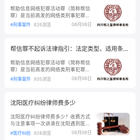
产损失，被害人有权要求犯罪者承担相应的赔偿责
帮助信息网络犯罪活动罪（简称帮信
任。
罪）是当前高发的网络类刑事犯罪，
缓刑是该类案件中常见的量刑诉求。
08月08日
#刑事案件
826浏览
本文从法律规定层面，梳理帮信罪缓
刑的适用条件、法律后果与相关法律
依据。一、缓刑的法定适用条件根据
帮信罪不起诉法律指引：法定类型、适用条件与法律依据
《中华人民共和国刑法》第七十二条
规定，对于被判处拘役、三年以下有
帮助信息网络犯罪活动罪（简称帮信
期徒刑的犯罪分子，同时符合下列条
罪）是当前高发的网络类刑事犯罪，
件的，可以宣告缓刑，对其中不满十
不起诉是该类案件中较为理想的处理
八周岁的人、怀孕的妇女和已满七十
08月08日
#刑事案件
935浏览
结果。本文从法律规定层面，梳理帮
五周岁的人，应当宣告缓刑：犯罪情
信罪不起诉的法定类型、适用条件与
节较轻；有悔罪表
相关法律依据。一、不起诉的法定类
沈阳医疗纠纷律师费多少
型根据《中华人民共和国刑事诉讼
法》的规定，不起诉分为三类：法定
沈阳医疗纠纷律师费多少？收费方式
不起诉犯罪嫌疑人没有犯罪事实，或
与注意事项一次讲清在沈阳遇到医疗
者有下列情形之一的，人民检察院应
纠纷，比如手术出问题、用药出错、
当作出不起诉决定：情节显著轻微、
08月08日
#医疗纠纷
928浏览
检查延误导致损害，很多人第一反应
危害不大，不认为是犯罪的；犯罪已