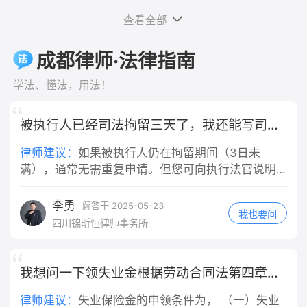
担，而不是由你个人承担。这是法律的
是，对于轻微违反交规的情况，是否构成"重大
录：和房东反映跳蚤问题、提出退房的
担。 车辆维修费：机动车的车损，会按
明确规定，法律依据是《中华人民共和
查看全部
过失"，需要结合具体案情综合判断，并非任何
微信/短信/通话录音； 3. 合同+缴费凭
照责任比例，由你承担主要部分。
国民法典》第一千一百九十一条第一
违规行为都等同于重大过失。最终认定权在司法
证：租房合同、押金转账记录、租金付
三、未定责阶段，你这边实操做法 1. 固
款："用人单位的工作人员因执行工作任
成都律师·法律指南
机关，实践中会根据事故责任认定、违规程度等
款截图。 二、分步维权操作 1. 先行书
定全部证据 保存路口监控线索、就医病
务造成他人损害的，由用人单位承担侵
因素综合判断。
面协商（成本最低） 向房东发送文字催
历、检查报告、医疗票据；向交警提
权责任。" 一、公司承担的是"替代责
学法、懂法，用法！
告（微信/短信留痕），参考话术： 依
出：机动车行经路口未尽观察、减速注
任"，不问你有没有错 需要特别说明的
据民法典规定，出租房屋存在跳蚤虫害
意义务，请求适当降低自身责任比例。
是，公司的赔偿责任和你是否有过错是
被执行人已经司法拘留三天了，我还能写司法拘留申请书吗
无法正常居住，属于你方违约，现正式
2. 责任认定抗辩要点 闯红灯是主要过
两回事。根据法律规定，用人单位承担
解除租赁合同，请于3日内全额退还租
错，但机动车通过交叉路口负有法定减
的是无过错替代责任——也就是说，只
律师建议：
如果被执行人仍在拘留期间（3日未
房押金，你方私自扣除1000元没有合同
速、瞭望义务，请求认定机动车承担次
要你是在执行工作任务的过程中造成他
满），通常无需重复申请。但您可向执行法官说明
及法律依据，逾期不退我将向住建部门
要责任，不要申请全责认定。 3. 不要
人损害，不管公司有没有管理上的过
情况，**建议延长拘留期限或采取其他强制措施**
投诉并提起诉讼。 2. 行政投诉（协商
轻易自认全责 一旦认定电动车全责，你
错，公司都要承担赔偿责任，这是法律
（如列入失信名单、限制高消费等）。
李勇
解答于 2025-05-23
无果后） - 12345政务热线：拨打热线
所有医疗费只能自行承担大部分，且还
我也要问
的强制性规定。 二、"工作任务"的认定
四川锦昕恒律师事务所
投诉租房纠纷，属地住建局/市场监管介
要赔偿对方车辆维修费用。 四、责任
是关键 你提到"是工作任务"，这一点非
入调解； - 属地街道办/社区人民调解委
认定几种常见结果 1. 电动车全责：你承
常重要。根据法律规定和司法实践，判
员会：现场申请人民调解，免费组织双
担全部损失，同时赔偿机动车修车费
断是否属于"执行工作任务"，主要看以
我想问一下领失业金根据劳动合同法第四章好多条才合格
方协商退费。 3. 司法途径（投诉调解
用；交强险依旧赔付医疗费1.8万以内。
下几点：事故发生时你是否正在为单位
无效） 1. 小额诉讼：押金金额不大，在
2. 电动车主责70%、机动车次责30%：
工作、是否受单位管理、是否在执行单
律师建议：
失业保险金的申领条件为， （一）失业