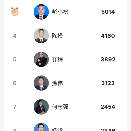
5014
彭小松
4
4160
陈操
5
3892
龚程
6
3123
涂伟
7
2454
何志强
8
2346
杨哲