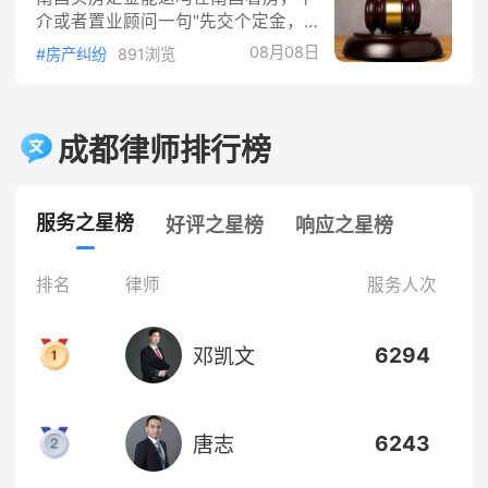
搞清楚钱该由谁出依据《中华人民共
介或者置业顾问一句"先交个定金，
和国民法典》第一千二百零八条，机
好房源留给你"，很多人头脑一热就
动车发生交通事故造成损害的，依照
08月08日
#房产纠纷
891浏览
把钱刷了。等冷静下来，或者家里一
道路交通安全法律和本法的有关规定
商量又反悔了，这时候最关心的问题
承担赔偿责任。再看《中华人民共和
就一个：定金还能要回来吗？今天把
国道路交通安全法》第七十六条第一
话说清楚，哪些情况能退、哪些情况
成都律师排行榜
款，机动车发生交通事故造成人身伤
退不了、怎么退，一条一条讲明白。
亡、财产损失的，由保险公司在交强
一、先分清你交的是"定金"还是"订
险
金"这两个词读音一样，法律效果差
服务之星榜
好评之星榜
响应之星榜
得远。定金是有担保性质的，写进
《中华人民共和国民法典》第五百八
十六条：定金合同自实际交付定金时
排名
律师
服务人次
成立，定金的数额由当事人约定，但
是不得超过主合同标的额的百分之二
6294
邓凯文
十。也就是说，真正意义上的定金，
6243
唐志