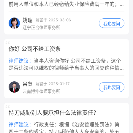
房屋所在地基层法院/线上人民法院小程
交强险全额赔付医疗费用，超出部分机
位指派的任务。快递员在送快递途中发
前用人单位和本人已经缴纳失业保险费满一年的；
序提交立案，诉讼费极低（标的1万内
动车方承担30%。这是最普遍的认定结
生交通事故，通常都会被认定为执行工
（二）非因本人意愿中断就业的； （三）已经进行
诉讼费50元）； 2. 申请仲裁：若租赁
果。 3. 同等责任：仅在机动车存在明
作任务的行为。即便你是"临时工"或者
失业登记，并有求职要求的。 具体申领程序、手续
姚瑞
解答于 2025-03-06
合同约定仲裁条款，按约定提起仲裁。
显超速等严重违法情形才会出现，概率
我也要问
没有签订正式劳动合同，只要实际上是
及支付标准等详情，建议向当地人社局作咨询。
辽宁正合律师事务所
三、⚠️关键避坑提醒 1. 不要擅自弃房
很低。 五、关键提示 轻伤伤情赔偿额
在为单位工作、接受单位管理，法院通
失联：退房时做好房屋现状拍照交接，
度大多在交强险赔付范围内，即便你是
常会认定构成事实上的劳动关系或劳务
避免房东反咬租客损坏房屋； 2. 房东
主要责任，个人额外支出并不会太多；
关系，公司不能以"不是正式员工"为由
你好 公司不给工资条
不得以“签完合同即不能退租”抗辩：合
对事故认定书不服，可在收到认定书3
免责。 此外，如果快递公司为车辆或员
同履行前提是房屋符合居住条件，房东
日内申请复核。 需要我给你一段向交警
工投保了商业第三者责任险（包括交强
律师建议：
当事人咨询你好 公司不给工资条，这个
先违约在先，租客法定解约权不受签约
陈述、争取对方次责的口述内容吗？
险等），应首先由保险公司在保险合同
是否违法可以维权的律师给予当事人的回复这种情
约束； 3. 若房东主张“跳蚤是租客饲养
约定的范围内先行赔付，不足部分再由
况，如果单位没有少发工资仲裁是申请不了的。
宠物导致”，举证责任在房东，房东无法
用人单位承担赔偿责任。伤者医药费几
吕粲
解答于 2025-01-17
举证则扣款无效。 需要我帮你草拟一份
我也要问
千元，通常在保险理赔范围内，应先走
云南博仲律师事务所
发给房东的正式催告短信文案吗？
保险理赔程序。 三、公司赔完之后，会
找你追偿吗？ 这是你可能最关心的问
题。《民法典》第一千一百九十一条同
持刀威胁别人要承担什么法律责任？
时规定，用人单位承担侵权责任后，可
以向有故意或者重大过失的工作人员追
律师建议：
‌行政责任‌：根据《治安管理处罚法》第
偿。 也就是说，如果这次事故中你有故
四十二条的规定，持刀威胁他人人身安全的，处五