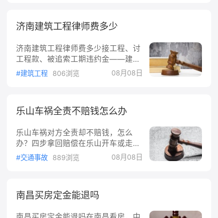
是"请个律师要花多少钱"。这个数字
过追诉时效期限的；
没有统一价，但收费的规则是明确
济南建筑工程律师费多少
的。下面把医疗纠纷律师费怎么算、
还有什么额外开支，一次说清楚。
济南建筑工程律师费多少接工程、讨
一、沈阳医疗纠纷律师费怎么收？通
工程款、被追索工期违约金——建设
常有三种方式依据《律师服务收费管
工程纠纷找律师是常事，但济南请一
理办法》第九条，律师服务收费实行
08月08日
#建筑工程
806浏览
个建筑工程方向的律师到底要花多少
政府指导价和市场调节价两种形式。
钱，很多人心里没底。这篇把收费的
医疗纠纷案件不属于政府指导价范
门道拆开讲，让你在谈律师费时不至
围，由律所与当事人协商定价，沈阳
乐山车祸全责不赔钱怎么办
于被牵着走。一、济南建筑工程律师
各家律所普遍采用下面三种方式：1.
费有哪几种收法建筑工程案件的律师
按件收费案情相对简单、不涉及大额
乐山车祸对方全责却不赔钱，怎么
收费，主要就三种方式。固定收费案
赔
办？四步拿回赔偿在乐山开车或走路
情简单、争议不大的案子，比如单纯
被撞，交警出了事故认定书，对方全
的建材货款纠纷、小金额的劳务费纠
08月08日
#交通事故
889浏览
责。可真到赔钱这一步，对方要么说
纷，双方直接谈一个总价，一口价包
自己没钱，要么干脆不接电话。这
干。这种方式最省心，适合标的清
种"全责不赔钱"的情况不少见，但法
楚、证据齐全的案件。按标的额比例
南昌买房定金能退吗
律上其实给你留了一条完整的路径，
收费这是工程纠纷最主流的算法。依
按顺序走就行。一、全责不赔钱，先
据《律师服
南昌买房定金能退吗在南昌看房，中