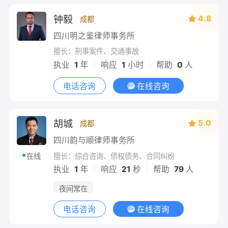
钟毅
4.8
成都
四川明之鉴律师事务所
擅长：刑事案件、交通事故
|
|
执业
1
年
响应
1
小时
帮助
0
人
电话咨询
在线咨询
胡城
5.0
成都
四川韵与顺律师事务所
擅长：综合咨询、债权债务、合同纠纷
在线
|
|
执业
1
年
响应
21
秒
帮助
79
人
夜间常在
电话咨询
在线咨询