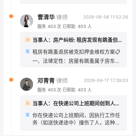
都会被认定为执行工作任务的行为。即便你
要诱因： 1. 机动车正常行驶、无超速、
认定书3日内申请复核。 需要我给你一段向交警
现状拍照交接，避免房东反咬租客损坏房屋；
是"临时工"或者没有签订正式劳动合同，只要实
酒驾、分心驾驶等违法行为：电动车主
陈述、争取对方次责的口述内容吗？
2. 房东不得以“签完合同即不能退租”抗辩：合同
际上是在为单位工作、接受单位管理，法院通常
曹清华
律师
2026-06-06 11:52:26
责（70%及以上），机动车次责（30%
履行前提是房屋符合居住条件，房东先违约在
会认定构成事实上的劳动关系或劳务关系，公司
以内），多数情况划定电动车全责；
服务
403
次
已帮助
403
人
先，租客法定解约权不受签约约束； 3. 若房东
不能以"不是正式员工"为由免责。 此外，如果快
2. 机动车存在超速、未避让、刹车不及
主张“跳蚤是租客饲养宠物导致”，举证责任在房
递公司为车辆或员工投保了商业第三者责任险
时等过错：电动车主要责任，机动车次
当事人：房产纠纷: 租房发现有跳蚤但是签了合同想退房房东不退押金还扣一千
问
东，房东无法举证则扣款无效。 需要我帮你草拟
（包括交强险等），应首先由保险公司在保险合
要责任；极少会判定同等责任。 即便机
一份发给房东的正式催告短信文案吗？
同约定的范围内先行赔付，不足部分再由用人单
租房有跳蚤退房被克扣押金维权方案📋
答
动车无任何违法，交强险依然会优先赔
位承担赔偿责任。伤者医药费几千元，通常在保
一、法律定性：房屋有跳蚤属于房东违
付伤者损失。 二、赔偿规则（重点，
险理赔范围内，应先走保险理赔程序。 三、公司
约 依据《民法典》第七百零八条、第七
你是电动车一方） 1. 交强险无责赔付规
赔完之后，会找你追偿吗？ 这是你可能最关心的
百一十二条：出租人应当保证租赁房屋
则 机动车交强险不分责任比例，先全额
问题。《民法典》第一千一百九十一条同时规
邓青青
律师
2026-04-17 17:39:03
适宜居住，无卫生虫害问题，屋内大面
赔付：医疗费1.8万限额、伤残相关损失
定，用人单位承担侵权责任后，可以向有故意或
服务
403
次
已帮助
403
人
积滋生跳蚤，达不到正常居住标准，属
18万限额。你的轻伤医疗费，基本可以
者重大过失的工作人员追偿。 也就是说，如果这
于出租方未尽房屋适租义务，租客有权
由对方交强险全额承担，不用按责任比
次事故中你有故意或重大过失，比如故意撞人、
当事人：在快递公司上班期间创到人，公司需不需要报一些医药费 帮问助手：是否在工作任务中撞人？ 当事人：是工作任务 帮问助手：伤者医药费花了多少？ 当事人：几千元
问
主张解除租赁合同、全额退还押金，房
例折算。 只有超出交强险限额的部分，
醉酒驾驶、严重违反交通规则导致事故等，那么
东无故扣除1000元无合法依据。 核心
才按照双方责任比例划分承担。 2. 损
公司在赔偿伤者之后，可以向你追索部分或全部
你在快递公司上班期间，因执行工作任
答
举证要点（优先留存证据） 1. 虫害实景
失承担顺序 交强险先行赔付 → 不足部
赔偿款。但如果你只有一般过失（比如正常的驾
务（如送快递途中）撞伤了人，这种情
证据：房屋跳蚤实拍视频、照片、消杀
驶失误、轻微违反交规但未达到重大过失程
分，由机动车商业三者险按次要责任比
况下，伤者的医药费应当由快递公司承
度），公司就不能向你追偿。 需要特别注意的
沟通记录、除虫消费票据； 2. 沟通记
例承担 → 仍有剩余，才由你自行承