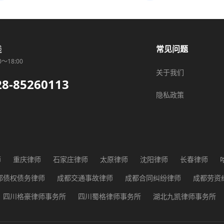
线
常见问题
0～18:00
关于我们
28-85260113
隐私政策
师
重庆律师
石家庄律师
太原律师
沈阳律师
长春律师
师
广州律师
长沙律师
武汉律师
贵阳律师
西安律师
兰
都债权债务律师
成都交通事故律师
成都合同纠纷律师
成都劳资
都征地纠纷律师
成都医疗纠纷律师
成都行政纠纷律师
成都知识
四川格豪律师事务所
四川蜀格律师事务所
湖北九凯律师事务所
河南恒少律师事务所