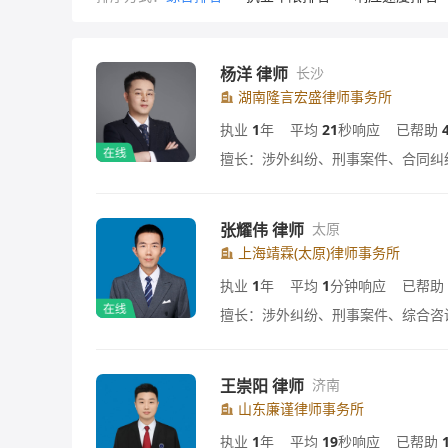
杨洋 律师
长沙
湖南隆言宏盛律师事务所
执业
1
年
平均
21
秒响应
已帮助
擅长：涉外纠纷、刑事案件、合同纠
张耀伟 律师
太原
上海靖霖(太原)律师事务所
执业
1
年
平均
1
分钟响应
已帮助
擅长：涉外纠纷、刑事案件、综合咨
王崇阳 律师
济南
山东廉谨律师事务所
执业
1
年
平均
19
秒响应
已帮助