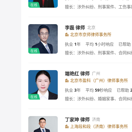
擅长：涉外纠纷、刑事案件、工伤事
李磊 律师
北京
北京市京师律师事务所
执业
1
年
平均
1
小时响应
已帮助
擅长：涉外纠纷、刑事案件、合同纠
端艳红 律师
广州
北京市盈科（广州）律师事务所
执业
3
年
平均
59
秒响应
已帮助
擅长：涉外纠纷、婚姻家事、合同纠
丁家珅 律师
济南
上海段和段（济南）律师事务所