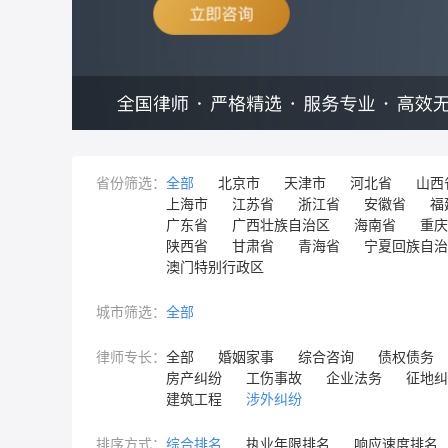
省份筛选：
全部
北京市
天津市
河北省
山西
上海市
江苏省
浙江省
安徽省
福
广东省
广西壮族自治区
海南省
重庆
陕西省
甘肃省
青海省
宁夏回族自治
澳门特别行政区
城市筛选：
全部
律师专长：
全部
婚姻家事
综合咨询
债权债务
房产纠纷
工伤事故
企业法务
征地纠
建筑工程
涉外纠纷
排序方式：
综合排名
执业年限排名
响应速度排名