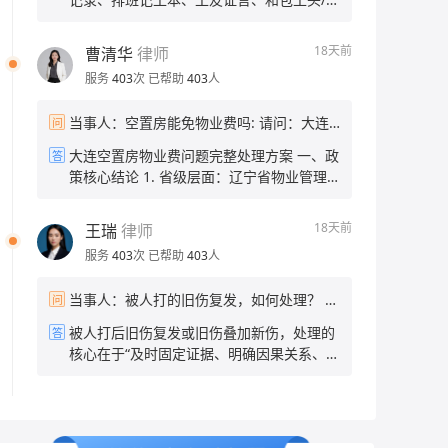
离职了？ 当事人：离职 帮问助手：你希望
会区分情侣间自愿亲密行为与强迫性侵，若
目部聊天记录 2. 工资欠款凭证：欠条、工
达到什么结果？只要回工资还是也要补偿？
无暴力、胁迫、精神控制的客观证据，很难
资结算单、微信/短信对方认可欠薪金额的记
当事人：只要工资
18天前
曹清华
律师
采信单方陈述认定强奸。 二、当下的补救措
录 3. 身份信息：包工头、施工单位名称、
施 1. 尝试固定对方自认的关键证据 通过微
服务
403
次
已帮助
403
人
项目地址、发包方信息 二、维权途径 1. 向
&短&信等沟通引导男方承认存在强迫、精
住建部门农民工工资专户投诉 携带证据到项
神打压、违背你意愿发生关系的事实，操作
当事人：空置房能免物业费吗: 请问：大连
问
目所在地住建局清欠办，或通过全国根治欠
要点： • 全程文字/录音留存，不删除、不剪
空置房能减免物业费吗？ 帮问助手：拒绝回
薪线索反映平台小程序线上提交，住建部门
大连空置房物业费问题完整处理方案 一、政
答
辑； • 不要争吵，平缓引导对方说出关键事
答任何假设性问题，你还有别的法律问题需
可直接督办施工企业发放工资，建筑行业有
策核心结论 1. 省级层面：辽宁省物业管理
实，例如：“去年和你谈恋爱的时候，你当时
要咨询吗？ 当事人：房子空置5年，前2年
农民工工资保证金，回款效率最高。 2. 劳
条例无强制空置房打折条款，省住建厅官方
一直打压我，逼我和你发生关系，我当时根
按时上缴物业费，近3年没交物业费，跟物
动监察投诉 拨打12333，或到项目属地劳动
答复省内无统一法定减免政策 。 2. 大连市
本不愿意，这件事你还记得吗？” • 若男方承
业沟通减免物业费，物业人员说大连没有空
18天前
王瑞
律师
保障监察大队现场立案；监察大队可责令包
本地规则：《大连市物业管理条例》明确，
认、默认，该录音/聊天记录可作为核心间接
置房减免政策，业主该怎么办？ 帮问助手：
工头/公司限期支付，逾期可作出行政处罚。
服务
403
次
已帮助
403
人
房屋交付后连续空置半年以上，业主书面备
证据提交公安。 2. 搜集旁证线索 • 就医记
总共有多少物业费没交？ 当事人：三千以内
3. 调解渠道 • 属地司法所免费人民调解，出
案、物业核实后，可按70%标准缴纳物业费
录：事发前后有无因情绪崩溃、外伤、妇科
具调解协议书后可申请法院司法确认，具备
当事人：被人打的旧伤复发，如何处理？ 帮
问
（减免30%），物业无权直接拒绝办理。
就诊的病历； • 证人：当时有无朋友、家人
强制执行力； • 工地项目部、村委会协调私
问助手：你报警了吗？之前做过伤情鉴定
3. 物业声称“大连无减免政策”属于不实告
听你倾诉过被强迫、被精神打压的经过，可
被人打后旧伤复发或旧伤叠加新伤，处理的
答
下结算。 4. 司法兜底方案 1. 劳动关系清
吗？ 当事人：报过警了 帮问助手：之前做
知，你有权依据本地条例申请折扣。 4. 法
让证人出具书面证言； • 社交痕迹：当年朋
核心在于“及时固定证据、明确因果关系、依
晰：申请劳动仲裁； 2. 劳务关系：直接向
伤情鉴定了吗？结果是什么？ 当事人：没做
律底线：不能完全不交物业费，仅能申请比
友圈、备忘录、日记中记录的抑郁、被控制
法维权”。具体处理步骤与应对策略如下：
工地所在地基层法院提起小额诉讼，5千余
过 帮问助手：你伤到哪了？现在伤情怎么
例减免；已拖欠3年、总金额三千以内，不
相关内容。 3. 前往公安机关报案 携带全部
一、紧急处理与医疗应对及时就医并明确记
元诉讼费极低，流程简易； 3. 多人可共同
样？ 当事人：视力模糊耳鸣头晕脖子僵硬
存在大额债务压力。 二、实操分步处理流程
搜集到的新证据到男方户籍地/事发地派出所
录：立即前往正规医院就诊，向医生详细说
立案，合并处理降低时间成本。
帮问助手：你希望达到什么结果？追究对方
1. 书面提交空置减免申请（关键证据） 准
报案，完整陈述全部经过： 1. 说明当年未
明“被打”的经过及“旧伤复发”的关联，要求
责任？还是协商赔偿？ 当事人：追究对方责