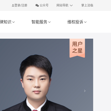
登录/注册
公众号
网站导航
掌上法临
律知识
智能服务
维权投诉


