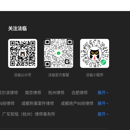
关注法临
法临公众号
法临官方客服
法临小程序
哈尔滨律师
南京律师
杭州律师
合肥律师
展开
州律师
西宁律师
海口律师
纠纷律师
成都刑事案件律师
成都房产纠纷律师
展开
产权律师
成都遗产问题律师
成都建筑工程律师
广东知恒（杭州）律师事务所
展开