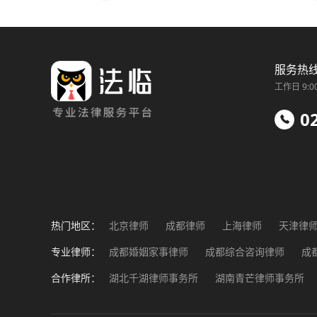
服务热
工作日 9:0
0
热门地区：
北京律师
成都律师
上海律师
天津律
福州律师
南昌律师
济南律师
郑州律
专业律师：
成都婚姻家事律师
成都综合咨询律师
成
成都工伤事故律师
成都企业法务律师
成
合作律所：
湖北千湖律师事务所
湖南青芒律师事务所
成都涉外纠纷律师
湖北楚臻律师事务所
重庆泽恺律师事务所