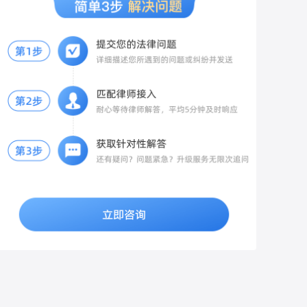
备纸质书面申请，写明：房屋地址、空置5
报警的合理理由（被男方精神控制、恐惧
医生在诊断证明、病历中明确记录“旧伤复
任
年、长期无人入住，申请按70%缴纳物业
等）； 2. 提交新获取的录音、聊天、证
发”与“本次外伤”的因果关系，避免被误判为
费，附上佐证材料：水电燃气零缴费记录、
人、日记等全部材料； 3. 申请公安机关开
单纯的旧伤。保留医疗证据：妥善保存本次
长期不在本地的凭证。 当面递交物业，拍照
展调查核实，传唤男方制作询问笔录。
就诊的病历、诊断证明、影像片（如CT、
留存递交记录，要求物业签收回执。 2. 物
MRI）及费用票据，特别是受伤初期的急性
业仍拒绝打折的两种维权渠道 1. 行政投诉
期影像，这是证明“新伤”与“旧伤”区别的关
向辖区住建局物业科、12345政务热线投
键铁证。二、报警与证据固定及时报警：向
诉，提交《大连市物业管理条例》相关条
警方如实陈述被打及旧伤复发的经过，配合
款、空置证明、物业拒绝减免的沟通记录，
警方做好笔录，固定对方打人及造成旧伤复
住建部门会责令物业依规办理空置折扣。
发的证据（如现场监控等）。保留现场证
2. 协商结清欠费 总欠费三千以内，可主动
据：对受伤部位、现场情况进行拍照或录
协商：按7折结清3年欠费，同时要求免除全
像，保留好相关物证。三、伤情鉴定与责任
部违约金；物业若起诉，法院通常会支持空
划分申请伤情鉴定：在警方介入或诉讼阶
置房打折，且大幅调低高额违约金。 3. 诉
段，向公安机关或法院申请法医鉴定。重点
讼兜底方案 若物业起诉追缴全额物业费及滞
要求鉴定机构对“本次外伤”与“旧伤复发”的
纳金，庭审提交空置证明、大连本地物业条
因果关系及损伤参与度进行专业评定（即评
例，法院会判令按70%标准结算，同时酌情
估本次外伤对旧伤复发或加重的作用比
减免逾期产生的违约金。 三、针对你情况的
例）。明确责任划分：若鉴定确认“本次外
专属建议 1. 前2年已全额缴费，无法追溯退
伤”是导致旧伤复发或加重的主要原因（参与
费，仅近3年欠费可申请按7折核算； 2. 不
度较高），打人者需承担相应的民事赔偿责
要直接拒缴，先完成书面空置备案，留存全
任；若为双方互殴，警方会根据双方过错程
部沟通证据，避免被认定恶意欠费； 3. 金