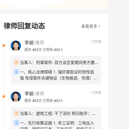
律师回复动态
查看更多
17天前
李娟
律师
服务
403
次
已帮助
403
人
当事人：刑事案件: 双方谈恋爱期间男方要
问
求做并进行诱导精神打压强行，现在分开有
一、核心法律障碍 1. 强奸罪取证时效性极
答
一年了，能不能告他强 帮问助手：现在有证
强 性侵案件关键物证（生物痕迹、伤情）仅
据吗？比如当时的聊天记录、伤情记录这
能短期留存，时隔一年，身体物证已完全灭
些？ 当事人：没有证据 帮问助手：当时报
失；无当时报警记录，缺少公安第一时间固
警了吗？ 当事人：没报
17天前
李娟
律师
定的伤情、现场、询问笔录。 2. 无任何间
服务
403
次
已帮助
403
人
接佐证 无聊天记录、录音、证人、就医记录
等材料，仅有单方口述，刑事立案标准要求
当事人：建筑工程: 干了活的 帮问助手：欠
问
“证据确实、充分”，仅有被害人陈述无法认
了你多少钱？欠了多久了？ 当事人：五个人
定犯罪事实。 3. 恋爱关系对认定“违背妇女
一、先行收集证据 1. 务工证明：工地出入
答
的工资，有5千多 帮问助手：目前在职还是
意志”有难度 男女存在恋爱基础，司法机关
记录、排班记工本、工友证言、和包工头/项