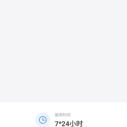
度划分责任。四、依法维权与赔偿主张民事
额仅三千元，优先行政投诉调解，成本最
赔偿：若协商或调解无果，可向法院提起民
低，无需走诉讼流程。 四、重要法条依据
事诉讼，要求对方赔偿因旧伤复发产生的合
1. 《民法典》944条：业主不能以未入住拒
理费用（如医疗费、误工费、护理费、营养
交物业费，但地方条例可规定空置优惠；
费等）。若鉴定确认本次外伤对伤残等级有
2. 《大连市物业管理条例》：空置半年以上
贡献，可主张相应的伤残赔偿金。刑事追
房屋，经备案可减收30%物业费，属于物业
责：若本次外伤导致旧伤复发达到轻伤及以
企业法定配合义务。
上，且对方存在故意伤害行为，可要求公安
机关追究对方故意伤害的刑事责任，并提起
刑事附带民事诉讼。