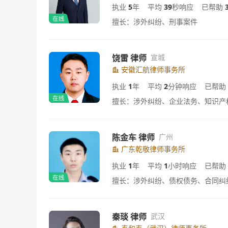
执业
5
年
平均
39
秒响应
已帮助
擅长：涉外纠纷、刑事案件
饶雷 律师
宣城
安徽汇航律师事务所
执业
1
年
平均
2
分钟响应
已帮助
擅长：涉外纠纷、企业法务、知识产
陈金车 律师
广州
广东乾敬律师事务所
执业
1
年
平均
1
小时响应
已帮助
擅长：涉外纠纷、债权债务、合同纠
秦琰 律师
武汉