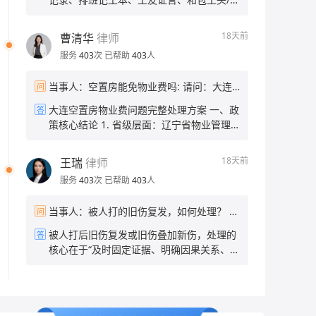
离职了？ 当事人：离职 帮问助手：你希望
会区分情侣间自愿亲密行为与强迫性侵，若
目部聊天记录 2. 工资欠款凭证：欠条、工
达到什么结果？只要回工资还是也要补偿？
无暴力、胁迫、精神控制的客观证据，很难
资结算单、微信/短信对方认可欠薪金额的记
当事人：只要工资
18天前
曹清华
律师
采信单方陈述认定强奸。 二、当下的补救措
录 3. 身份信息：包工头、施工单位名称、
施 1. 尝试固定对方自认的关键证据 通过微
服务
403
次
已帮助
403
人
项目地址、发包方信息 二、维权途径 1. 向
&短&信等沟通引导男方承认存在强迫、精
住建部门农民工工资专户投诉 携带证据到项
神打压、违背你意愿发生关系的事实，操作
当事人：空置房能免物业费吗: 请问：大连
问
目所在地住建局清欠办，或通过全国根治欠
要点： • 全程文字/录音留存，不删除、不剪
空置房能减免物业费吗？ 帮问助手：拒绝回
薪线索反映平台小程序线上提交，住建部门
大连空置房物业费问题完整处理方案 一、政
答
辑； • 不要争吵，平缓引导对方说出关键事
答任何假设性问题，你还有别的法律问题需
可直接督办施工企业发放工资，建筑行业有
策核心结论 1. 省级层面：辽宁省物业管理
实，例如：“去年和你谈恋爱的时候，你当时
要咨询吗？ 当事人：房子空置5年，前2年
农民工工资保证金，回款效率最高。 2. 劳
条例无强制空置房打折条款，省住建厅官方
一直打压我，逼我和你发生关系，我当时根
按时上缴物业费，近3年没交物业费，跟物
动监察投诉 拨打12333，或到项目属地劳动
答复省内无统一法定减免政策 。 2. 大连市
本不愿意，这件事你还记得吗？” • 若男方承
业沟通减免物业费，物业人员说大连没有空
18天前
王瑞
律师
保障监察大队现场立案；监察大队可责令包
本地规则：《大连市物业管理条例》明确，
认、默认，该录音/聊天记录可作为核心间接
置房减免政策，业主该怎么办？ 帮问助手：
工头/公司限期支付，逾期可作出行政处罚。
服务
403
次
已帮助
403
人
房屋交付后连续空置半年以上，业主书面备
证据提交公安。 2. 搜集旁证线索 • 就医记
总共有多少物业费没交？ 当事人：三千以内
3. 调解渠道 • 属地司法所免费人民调解，出
案、物业核实后，可按70%标准缴纳物业费
录：事发前后有无因情绪崩溃、外伤、妇科
具调解协议书后可申请法院司法确认，具备
当事人：被人打的旧伤复发，如何处理？ 帮
问
（减免30%），物业无权直接拒绝办理。
就诊的病历； • 证人：当时有无朋友、家人
强制执行力； • 工地项目部、村委会协调私
问助手：你报警了吗？之前做过伤情鉴定
3. 物业声称“大连无减免政策”属于不实告
听你倾诉过被强迫、被精神打压的经过，可
被人打后旧伤复发或旧伤叠加新伤，处理的
答
下结算。 4. 司法兜底方案 1. 劳动关系清
吗？ 当事人：报过警了 帮问助手：之前做
知，你有权依据本地条例申请折扣。 4. 法
让证人出具书面证言； • 社交痕迹：当年朋
核心在于“及时固定证据、明确因果关系、依
晰：申请劳动仲裁； 2. 劳务关系：直接向
伤情鉴定了吗？结果是什么？ 当事人：没做
律底线：不能完全不交物业费，仅能申请比
友圈、备忘录、日记中记录的抑郁、被控制
法维权”。具体处理步骤与应对策略如下：
工地所在地基层法院提起小额诉讼，5千余
过 帮问助手：你伤到哪了？现在伤情怎么
例减免；已拖欠3年、总金额三千以内，不
相关内容。 3. 前往公安机关报案 携带全部
一、紧急处理与医疗应对及时就医并明确记
元诉讼费极低，流程简易； 3. 多人可共同
样？ 当事人：视力模糊耳鸣头晕脖子僵硬
存在大额债务压力。 二、实操分步处理流程
搜集到的新证据到男方户籍地/事发地派出所
录：立即前往正规医院就诊，向医生详细说
立案，合并处理降低时间成本。
帮问助手：你希望达到什么结果？追究对方
1. 书面提交空置减免申请（关键证据） 准
报案，完整陈述全部经过： 1. 说明当年未
明“被打”的经过及“旧伤复发”的关联，要求
责任？还是协商赔偿？ 当事人：追究对方责