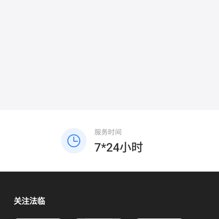
度划分责任。四、依法维权与赔偿主张民事
额仅三千元，优先行政投诉调解，成本最
赔偿：若协商或调解无果，可向法院提起民
低，无需走诉讼流程。 四、重要法条依据
事诉讼，要求对方赔偿因旧伤复发产生的合
1. 《民法典》944条：业主不能以未入住拒
理费用（如医疗费、误工费、护理费、营养
交物业费，但地方条例可规定空置优惠；
费等）。若鉴定确认本次外伤对伤残等级有
2. 《大连市物业管理条例》：空置半年以上
贡献，可主张相应的伤残赔偿金。刑事追
房屋，经备案可减收30%物业费，属于物业
责：若本次外伤导致旧伤复发达到轻伤及以
企业法定配合义务。
上，且对方存在故意伤害行为，可要求公安
机关追究对方故意伤害的刑事责任，并提起
刑事附带民事诉讼。
关注法临