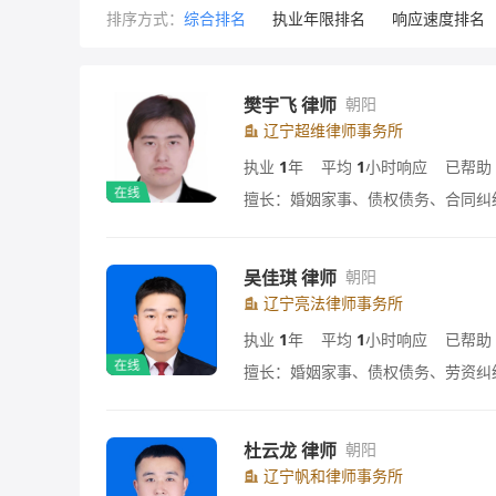
排序方式：
综合排名
执业年限排名
响应速度排名
樊宇飞 律师
朝阳
辽宁超维律师事务所
执业
1
年
平均
1
小时响应
已帮助
擅长：婚姻家事、债权债务、合同纠
吴佳琪 律师
朝阳
辽宁亮法律师事务所
执业
1
年
平均
1
小时响应
已帮助
擅长：婚姻家事、债权债务、劳资纠
杜云龙 律师
朝阳
辽宁帆和律师事务所