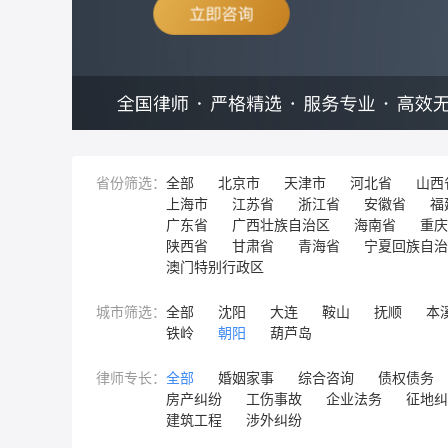
省份筛选：
全部
北京市
天津市
河北省
山西
上海市
江苏省
浙江省
安徽省
福
广东省
广西壮族自治区
海南省
重庆
陕西省
甘肃省
青海省
宁夏回族自治
澳门特别行政区
城市筛选：
全部
沈阳
大连
鞍山
抚顺
本
铁岭
朝阳
葫芦岛
律师专长：
全部
婚姻家事
综合咨询
债权债务
房产纠纷
工伤事故
企业法务
征地纠
建筑工程
涉外纠纷