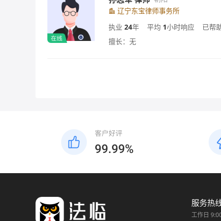
辽宁东宝律师事务所
执业
24
年
平均
1
小时响应
已帮
擅长：无
服务热
工作日 9:0