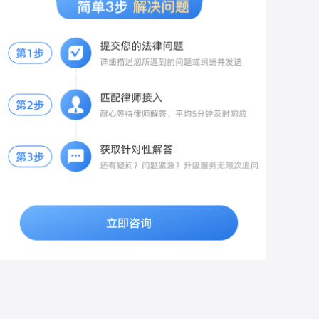
备纸质书面申请，写明：房屋地址、空置5
报警的合理理由（被男方精神控制、恐惧
医生在诊断证明、病历中明确记录“旧伤复
任
年、长期无人入住，申请按70%缴纳物业
等）； 2. 提交新获取的录音、聊天、证
发”与“本次外伤”的因果关系，避免被误判为
费，附上佐证材料：水电燃气零缴费记录、
人、日记等全部材料； 3. 申请公安机关开
单纯的旧伤。保留医疗证据：妥善保存本次
长期不在本地的凭证。 当面递交物业，拍照
展调查核实，传唤男方制作询问笔录。
就诊的病历、诊断证明、影像片（如CT、
留存递交记录，要求物业签收回执。 2. 物
MRI）及费用票据，特别是受伤初期的急性
业仍拒绝打折的两种维权渠道 1. 行政投诉
期影像，这是证明“新伤”与“旧伤”区别的关
向辖区住建局物业科、12345政务热线投
键铁证。二、报警与证据固定及时报警：向
诉，提交《大连市物业管理条例》相关条
警方如实陈述被打及旧伤复发的经过，配合
款、空置证明、物业拒绝减免的沟通记录，
警方做好笔录，固定对方打人及造成旧伤复
住建部门会责令物业依规办理空置折扣。
发的证据（如现场监控等）。保留现场证
2. 协商结清欠费 总欠费三千以内，可主动
据：对受伤部位、现场情况进行拍照或录
协商：按7折结清3年欠费，同时要求免除全
像，保留好相关物证。三、伤情鉴定与责任
部违约金；物业若起诉，法院通常会支持空
划分申请伤情鉴定：在警方介入或诉讼阶
置房打折，且大幅调低高额违约金。 3. 诉
段，向公安机关或法院申请法医鉴定。重点
讼兜底方案 若物业起诉追缴全额物业费及滞
要求鉴定机构对“本次外伤”与“旧伤复发”的
纳金，庭审提交空置证明、大连本地物业条
因果关系及损伤参与度进行专业评定（即评
例，法院会判令按70%标准结算，同时酌情
估本次外伤对旧伤复发或加重的作用比
减免逾期产生的违约金。 三、针对你情况的
例）。明确责任划分：若鉴定确认“本次外
专属建议 1. 前2年已全额缴费，无法追溯退
伤”是导致旧伤复发或加重的主要原因（参与
费，仅近3年欠费可申请按7折核算； 2. 不
度较高），打人者需承担相应的民事赔偿责
要直接拒缴，先完成书面空置备案，留存全
任；若为双方互殴，警方会根据双方过错程
部沟通证据，避免被认定恶意欠费； 3. 金