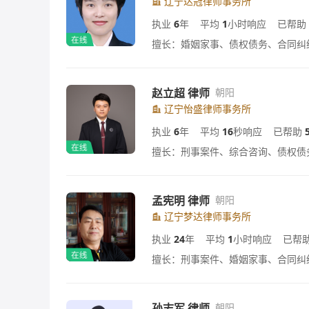
辽宁达冠律师事务所
执业
6
年
平均
1
小时响应
已帮助
擅长：婚姻家事、债权债务、合同纠
赵立超 律师
朝阳
辽宁怡盛律师事务所
执业
6
年
平均
16
秒响应
已帮助
擅长：刑事案件、综合咨询、债权债
孟宪明 律师
朝阳
辽宁梦达律师事务所
执业
24
年
平均
1
小时响应
已帮
擅长：刑事案件、婚姻家事、合同纠
孙志军 律师
朝阳