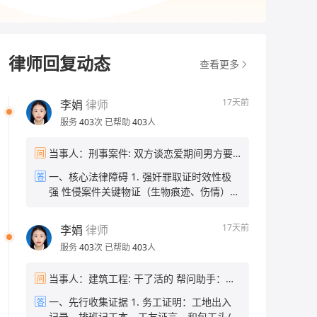
律师回复动态
查看更多
17天前
李娟
律师
服务
403
次
已帮助
403
人
当事人：刑事案件: 双方谈恋爱期间男方要
问
求做并进行诱导精神打压强行，现在分开有
一、核心法律障碍 1. 强奸罪取证时效性极
答
一年了，能不能告他强 帮问助手：现在有证
强 性侵案件关键物证（生物痕迹、伤情）仅
据吗？比如当时的聊天记录、伤情记录这
能短期留存，时隔一年，身体物证已完全灭
些？ 当事人：没有证据 帮问助手：当时报
失；无当时报警记录，缺少公安第一时间固
警了吗？ 当事人：没报
17天前
李娟
律师
定的伤情、现场、询问笔录。 2. 无任何间
服务
403
次
已帮助
403
人
接佐证 无聊天记录、录音、证人、就医记录
等材料，仅有单方口述，刑事立案标准要求
当事人：建筑工程: 干了活的 帮问助手：欠
问
“证据确实、充分”，仅有被害人陈述无法认
了你多少钱？欠了多久了？ 当事人：五个人
定犯罪事实。 3. 恋爱关系对认定“违背妇女
一、先行收集证据 1. 务工证明：工地出入
答
的工资，有5千多 帮问助手：目前在职还是
意志”有难度 男女存在恋爱基础，司法机关
记录、排班记工本、工友证言、和包工头/项