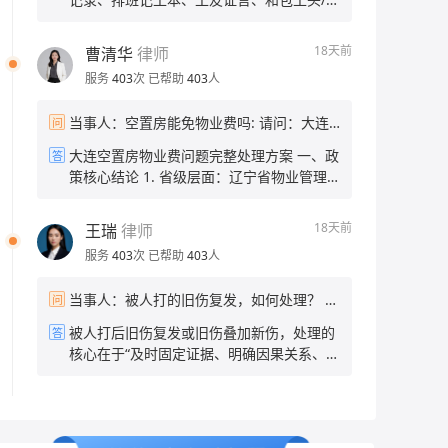
离职了？ 当事人：离职 帮问助手：你希望
会区分情侣间自愿亲密行为与强迫性侵，若
目部聊天记录 2. 工资欠款凭证：欠条、工
达到什么结果？只要回工资还是也要补偿？
无暴力、胁迫、精神控制的客观证据，很难
资结算单、微信/短信对方认可欠薪金额的记
当事人：只要工资
18天前
曹清华
律师
采信单方陈述认定强奸。 二、当下的补救措
录 3. 身份信息：包工头、施工单位名称、
施 1. 尝试固定对方自认的关键证据 通过微
服务
403
次
已帮助
403
人
项目地址、发包方信息 二、维权途径 1. 向
&短&信等沟通引导男方承认存在强迫、精
住建部门农民工工资专户投诉 携带证据到项
神打压、违背你意愿发生关系的事实，操作
当事人：空置房能免物业费吗: 请问：大连
问
目所在地住建局清欠办，或通过全国根治欠
要点： • 全程文字/录音留存，不删除、不剪
空置房能减免物业费吗？ 帮问助手：拒绝回
薪线索反映平台小程序线上提交，住建部门
大连空置房物业费问题完整处理方案 一、政
答
辑； • 不要争吵，平缓引导对方说出关键事
答任何假设性问题，你还有别的法律问题需
可直接督办施工企业发放工资，建筑行业有
策核心结论 1. 省级层面：辽宁省物业管理
实，例如：“去年和你谈恋爱的时候，你当时
要咨询吗？ 当事人：房子空置5年，前2年
农民工工资保证金，回款效率最高。 2. 劳
条例无强制空置房打折条款，省住建厅官方
一直打压我，逼我和你发生关系，我当时根
按时上缴物业费，近3年没交物业费，跟物
动监察投诉 拨打12333，或到项目属地劳动
答复省内无统一法定减免政策 。 2. 大连市
本不愿意，这件事你还记得吗？” • 若男方承
业沟通减免物业费，物业人员说大连没有空
18天前
王瑞
律师
保障监察大队现场立案；监察大队可责令包
本地规则：《大连市物业管理条例》明确，
认、默认，该录音/聊天记录可作为核心间接
置房减免政策，业主该怎么办？ 帮问助手：
工头/公司限期支付，逾期可作出行政处罚。
服务
403
次
已帮助
403
人
房屋交付后连续空置半年以上，业主书面备
证据提交公安。 2. 搜集旁证线索 • 就医记
总共有多少物业费没交？ 当事人：三千以内
3. 调解渠道 • 属地司法所免费人民调解，出
案、物业核实后，可按70%标准缴纳物业费
录：事发前后有无因情绪崩溃、外伤、妇科
具调解协议书后可申请法院司法确认，具备
当事人：被人打的旧伤复发，如何处理？ 帮
问
（减免30%），物业无权直接拒绝办理。
就诊的病历； • 证人：当时有无朋友、家人
强制执行力； • 工地项目部、村委会协调私
问助手：你报警了吗？之前做过伤情鉴定
3. 物业声称“大连无减免政策”属于不实告
听你倾诉过被强迫、被精神打压的经过，可
被人打后旧伤复发或旧伤叠加新伤，处理的
答
下结算。 4. 司法兜底方案 1. 劳动关系清
吗？ 当事人：报过警了 帮问助手：之前做
知，你有权依据本地条例申请折扣。 4. 法
让证人出具书面证言； • 社交痕迹：当年朋
核心在于“及时固定证据、明确因果关系、依
晰：申请劳动仲裁； 2. 劳务关系：直接向
伤情鉴定了吗？结果是什么？ 当事人：没做
律底线：不能完全不交物业费，仅能申请比
友圈、备忘录、日记中记录的抑郁、被控制
法维权”。具体处理步骤与应对策略如下：
工地所在地基层法院提起小额诉讼，5千余
过 帮问助手：你伤到哪了？现在伤情怎么
例减免；已拖欠3年、总金额三千以内，不
相关内容。 3. 前往公安机关报案 携带全部
一、紧急处理与医疗应对及时就医并明确记
元诉讼费极低，流程简易； 3. 多人可共同
样？ 当事人：视力模糊耳鸣头晕脖子僵硬
存在大额债务压力。 二、实操分步处理流程
搜集到的新证据到男方户籍地/事发地派出所
录：立即前往正规医院就诊，向医生详细说
立案，合并处理降低时间成本。
帮问助手：你希望达到什么结果？追究对方
1. 书面提交空置减免申请（关键证据） 准
报案，完整陈述全部经过： 1. 说明当年未
明“被打”的经过及“旧伤复发”的关联，要求
责任？还是协商赔偿？ 当事人：追究对方责