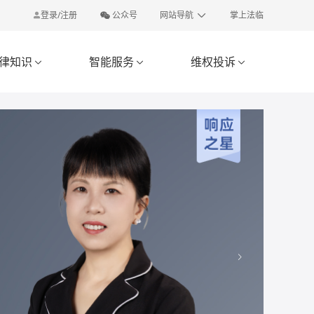
登录/注册
公众号
网站导航
掌上法临
律知识
智能服务
维权投诉


