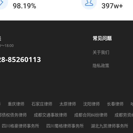
线
常见问题
0～18:00
关于我们
28-85260113
隐私政策
师
重庆律师
石家庄律师
太原律师
沈阳律师
长春律师
师
广州律师
长沙律师
武汉律师
贵阳律师
西安律师
兰
都债权债务律师
成都交通事故律师
成都合同纠纷律师
成都劳资
都征地纠纷律师
成都医疗纠纷律师
成都行政纠纷律师
成都知识
四川格豪律师事务所
四川蜀格律师事务所
湖北九凯律师事务所