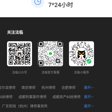
度划分责任。四、依法维权与赔偿主张民事
额仅三千元，优先行政投诉调解，成本最
赔偿：若协商或调解无果，可向法院提起民
低，无需走诉讼流程。 四、重要法条依据
事诉讼，要求对方赔偿因旧伤复发产生的合
1. 《民法典》944条：业主不能以未入住拒
理费用（如医疗费、误工费、护理费、营养
交物业费，但地方条例可规定空置优惠；
费等）。若鉴定确认本次外伤对伤残等级有
2. 《大连市物业管理条例》：空置半年以上
贡献，可主张相应的伤残赔偿金。刑事追
房屋，经备案可减收30%物业费，属于物业
关注法临
责：若本次外伤导致旧伤复发达到轻伤及以
企业法定配合义务。
上，且对方存在故意伤害行为，可要求公安
机关追究对方故意伤害的刑事责任，并提起
刑事附带民事诉讼。
法临公众号
法临官方客服
法临小程序
哈尔滨律师
南京律师
杭州律师
合肥律师
展开
州律师
西宁律师
海口律师
纠纷律师
成都刑事案件律师
成都房产纠纷律师
展开
产权律师
成都遗产问题律师
成都建筑工程律师
广东知恒（杭州）律师事务所
展开