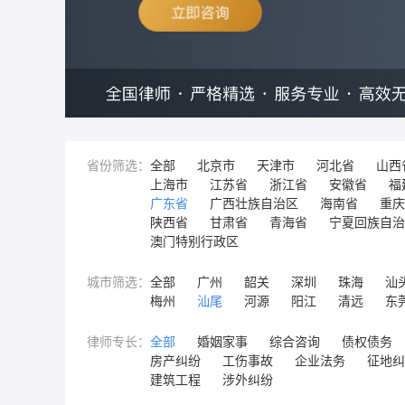
省份筛选：
全部
北京市
天津市
河北省
山西
上海市
江苏省
浙江省
安徽省
福
广东省
广西壮族自治区
海南省
重庆
陕西省
甘肃省
青海省
宁夏回族自治
澳门特别行政区
城市筛选：
全部
广州
韶关
深圳
珠海
汕
梅州
汕尾
河源
阳江
清远
东
律师专长：
全部
婚姻家事
综合咨询
债权债务
房产纠纷
工伤事故
企业法务
征地纠
建筑工程
涉外纠纷