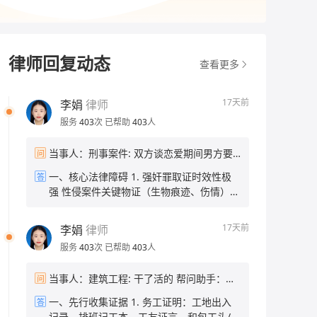
律师回复动态
查看更多
17天前
李娟
律师
服务
403
次
已帮助
403
人
当事人：刑事案件: 双方谈恋爱期间男方要
问
求做并进行诱导精神打压强行，现在分开有
一、核心法律障碍 1. 强奸罪取证时效性极
答
一年了，能不能告他强 帮问助手：现在有证
强 性侵案件关键物证（生物痕迹、伤情）仅
据吗？比如当时的聊天记录、伤情记录这
能短期留存，时隔一年，身体物证已完全灭
些？ 当事人：没有证据 帮问助手：当时报
失；无当时报警记录，缺少公安第一时间固
警了吗？ 当事人：没报
17天前
李娟
律师
定的伤情、现场、询问笔录。 2. 无任何间
服务
403
次
已帮助
403
人
接佐证 无聊天记录、录音、证人、就医记录
等材料，仅有单方口述，刑事立案标准要求
当事人：建筑工程: 干了活的 帮问助手：欠
问
“证据确实、充分”，仅有被害人陈述无法认
了你多少钱？欠了多久了？ 当事人：五个人
定犯罪事实。 3. 恋爱关系对认定“违背妇女
一、先行收集证据 1. 务工证明：工地出入
答
的工资，有5千多 帮问助手：目前在职还是
意志”有难度 男女存在恋爱基础，司法机关
记录、排班记工本、工友证言、和包工头/项