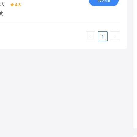
去咨询
3
人
4.8
故
1