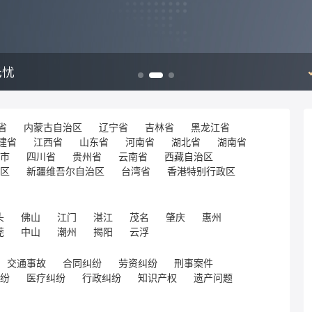
省
内蒙古自治区
辽宁省
吉林省
黑龙江省
建省
江西省
山东省
河南省
湖北省
湖南省
市
四川省
贵州省
云南省
西藏自治区
区
新疆维吾尔自治区
台湾省
香港特别行政区
头
佛山
江门
湛江
茂名
肇庆
惠州
莞
中山
潮州
揭阳
云浮
交通事故
合同纠纷
劳资纠纷
刑事案件
纷
医疗纠纷
行政纠纷
知识产权
遗产问题