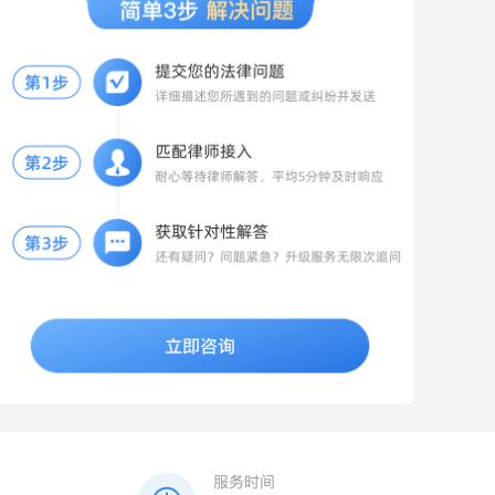
备纸质书面申请，写明：房屋地址、空置5
报警的合理理由（被男方精神控制、恐惧
医生在诊断证明、病历中明确记录“旧伤复
任
年、长期无人入住，申请按70%缴纳物业
等）； 2. 提交新获取的录音、聊天、证
发”与“本次外伤”的因果关系，避免被误判为
费，附上佐证材料：水电燃气零缴费记录、
人、日记等全部材料； 3. 申请公安机关开
单纯的旧伤。保留医疗证据：妥善保存本次
长期不在本地的凭证。 当面递交物业，拍照
展调查核实，传唤男方制作询问笔录。
就诊的病历、诊断证明、影像片（如CT、
留存递交记录，要求物业签收回执。 2. 物
MRI）及费用票据，特别是受伤初期的急性
业仍拒绝打折的两种维权渠道 1. 行政投诉
期影像，这是证明“新伤”与“旧伤”区别的关
向辖区住建局物业科、12345政务热线投
键铁证。二、报警与证据固定及时报警：向
诉，提交《大连市物业管理条例》相关条
警方如实陈述被打及旧伤复发的经过，配合
款、空置证明、物业拒绝减免的沟通记录，
警方做好笔录，固定对方打人及造成旧伤复
住建部门会责令物业依规办理空置折扣。
发的证据（如现场监控等）。保留现场证
2. 协商结清欠费 总欠费三千以内，可主动
据：对受伤部位、现场情况进行拍照或录
协商：按7折结清3年欠费，同时要求免除全
像，保留好相关物证。三、伤情鉴定与责任
部违约金；物业若起诉，法院通常会支持空
划分申请伤情鉴定：在警方介入或诉讼阶
置房打折，且大幅调低高额违约金。 3. 诉
段，向公安机关或法院申请法医鉴定。重点
讼兜底方案 若物业起诉追缴全额物业费及滞
要求鉴定机构对“本次外伤”与“旧伤复发”的
纳金，庭审提交空置证明、大连本地物业条
因果关系及损伤参与度进行专业评定（即评
例，法院会判令按70%标准结算，同时酌情
估本次外伤对旧伤复发或加重的作用比
减免逾期产生的违约金。 三、针对你情况的
例）。明确责任划分：若鉴定确认“本次外
专属建议 1. 前2年已全额缴费，无法追溯退
伤”是导致旧伤复发或加重的主要原因（参与
费，仅近3年欠费可申请按7折核算； 2. 不
度较高），打人者需承担相应的民事赔偿责
要直接拒缴，先完成书面空置备案，留存全
任；若为双方互殴，警方会根据双方过错程
部沟通证据，避免被认定恶意欠费； 3. 金