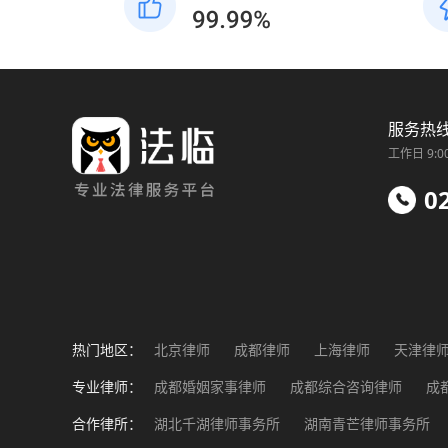
服务热
工作日 9:0
0
热门地区：
北京律师
成都律师
上海律师
天津律
福州律师
南昌律师
济南律师
郑州律
专业律师：
成都婚姻家事律师
成都综合咨询律师
成
成都工伤事故律师
成都企业法务律师
成
合作律所：
湖北千湖律师事务所
湖南青芒律师事务所
成都涉外纠纷律师