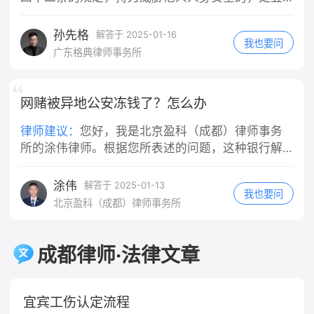
意或重大过失，比如故意撞人、醉酒驾
日以下拘留或者五百元以下罚款；情节较重的，处
驶、严重违反交通规则导致事故等，那
五日以上十日以下拘留，可以并处五百元以下罚
孙先格
解答于 2025-01-16
我也要问
么公司在赔偿伤者之后，可以向你追索
款。 ‌刑事责任‌：持刀威胁他人可能构成多种犯罪，
广东格典律师事务所
部分或全部赔偿款。但如果你只有一般
具体取决于实际情况： ‌抢劫罪‌：如果以非法占有为
过失（比如正常的驾驶失误、轻微违反
目的，拿刀威胁他人，迫使他人交出财物，这种行
交规但未达到重大过失程度），公司就
为符合抢劫罪的构成要件。 ‌敲诈勒索罪‌：当拿刀威
网赌被异地公安冻钱了？怎么办
不能向你追偿。 需要特别注意的是，对
胁他人，以非法占有为目的，要求他人交付财物或
律师建议：
您好，我是北京盈科（成都）律师事务
于轻微违反交规的情况，是否构成"重大
者作出一定行为从而获取利益，可能构成敲诈勒索
所的涂伟律师。根据您所表述的问题，这种银行解
过失"，需要结合具体案情综合判断，并
罪。 ‌寻衅滋事罪‌：如果拿刀威胁他人的行为是无端
冻👌等案件办理完毕才行，可以经常与办案民警沟
非任何违规行为都等同于重大过失。最
挑起事端，破坏社会秩序，情节恶劣的，可构成寻
终认定权在司法机关，实践中会根据事
衅滋事罪。 ‌敲诈勒索罪‌：根据《刑法》第二百七十
涂伟
通查问案件进展。
解答于 2025-01-13
我也要问
故责任认定、违规程度等因素综合判
四条的规定，敲诈勒索公私财物，数额较大或者多
北京盈科（成都）律师事务所
断。
次敲诈勒索的，处三年以下有期徒刑、拘役或者管
制，并处或者单处罚金；数额巨大或者有其他严重
情节的，处三年以上十年以下有期徒刑，并处罚
成都律师·法律文章
金；数额特别巨大或者有其他特别严重情节的，处
十年以上有期徒刑，并处罚金。 ‌民事责任‌：如果持
刀威胁他人的行为导致被害人受到精神损害或者财
宜宾工伤认定流程