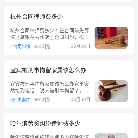
句"就赔你医药费"打发了。其实法律
类似商品上已经注册、或初步审定的
规定的赔偿项目远不止这些。按《民
商标相同或者近似，商标局会驳回申
杭州合同律师费多少
法典》第1179条，侵害他人造成人身
请。所以提交之前，先在国家知识产
损害的，该赔的项目列得明明白白，
权局商标局网站上查一下，看看想注
杭州合同律师费多少？签合同前先算
下面把武汉本地能主张的项目挨个说
清这笔账在杭州遇上合同纠纷，很多
清楚。人身损害赔偿的项目清单《民
人第一反应是"请律师得花多少钱"。
法典》第1179条是人身损害赔偿的总
08月06日
#合同纠纷
884浏览
合同律师费没有一口价，它跟案件标
依据：侵害他人造成人身损害的，应
的额、复杂程度、律师资历都挂钩。
当赔偿医疗费、护理费、交通费、营
这篇把杭州合同律师费怎么算、有哪
养费、住院伙食补助费等为治疗和康
宜宾被刑事拘留家属该怎么办
些门道讲清楚，让你心里有个底。
复支出的合理费用，以及因误工减少
一、合同律师费的三种主流计费方式
的收入。造成残疾的，还应当
宜宾被刑事拘留家属该怎么办家里突
按《律师服务收费管理办法》第五条
然接到电话，说人被刑事拘留了，家
规定，律师服务收费实行政府指导价
属往往六神无主。这篇文章把家属最
和市场调节价。目前合同纠纷大多走
08月06日
#刑事案件
960浏览
关心的问题讲清楚：人关在哪、能做
市场调节价、双方协商确定，常见三
什么、怎么请律师、要等多久。收到
种算法：1.按标的额比例收费争议金
拘留通知先别慌，先做这三件事按
额越高，费率越低，但绝对费用越
哈尔滨劳资纠纷律师费多少
《刑事诉讼法》第八十五条，公安机
高。涉及财产的合同纠纷通常分段累
关拘留人以后，除了无法通知，或者
进计费，10万以下、10万到50
哈尔滨劳资纠纷律师费多少在哈尔滨