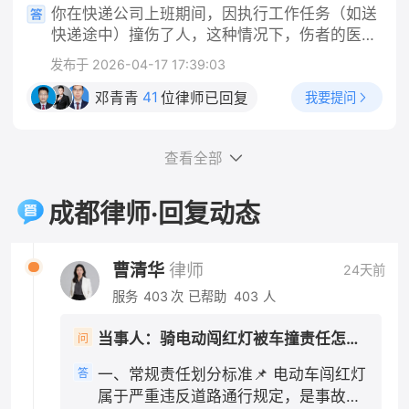
记录、除虫消费票据； 2. 沟通记录：和房东反
你在快递公司上班期间，因执行工作任务（如送
阶段，你这边实操做法 1. 固定全部证据 保存路
映跳蚤问题、提出退房的微信/短信/通话录音；
快递途中）撞伤了人，这种情况下，伤者的医药
口监控线索、就医病历、检查报告、医疗票据；
3. 合同+缴费凭证：租房合同、押金转账记录、
费应当由快递公司承担，而不是由你个人承担。
向交警提出：机动车行经路口未尽观察、减速注
发布于 2026-04-17 17:39:03
租金付款截图。 二、分步维权操作 1. 先行书面
这是法律的明确规定，法律依据是《中华人民共
意义务，请求适当降低自身责任比例。 2. 责任
协商（成本最低） 向房东发送文字催告（微信/
和国民法典》第一千一百九十一条第一款："用
41
我要提问
邓青青
位律师已回复
认定抗辩要点 闯红灯是主要过错，但机动车通过
短信留痕），参考话术： 依据民法典规定，出租
人单位的工作人员因执行工作任务造成他人损害
交叉路口负有法定减速、瞭望义务，请求认定机
房屋存在跳蚤虫害无法正常居住，属于你方违
的，由用人单位承担侵权责任。" 一、公司承担
动车承担次要责任，不要申请全责认定。 3. 不
约，现正式解除租赁合同，请于3日内全额退还
查看全部
的是"替代责任"，不问你有没有错 需要特别说明
要轻易自认全责 一旦认定电动车全责，你所有医
租房押金，你方私自扣除1000元没有合同及法律
的是，公司的赔偿责任和你是否有过错是两回
疗费只能自行承担大部分，且还要赔偿对方车辆
依据，逾期不退我将向住建部门投诉并提起诉
事。根据法律规定，用人单位承担的是无过错替
成都律师·回复动态
维修费用。 四、责任认定几种常见结果 1. 电动
讼。 2. 行政投诉（协商无果后） - 12345政务
代责任——也就是说，只要你是在执行工作任务
车全责：你承担全部损失，同时赔偿机动车修车
热线：拨打热线投诉租房纠纷，属地住建局/市场
的过程中造成他人损害，不管公司有没有管理上
费用；交强险依旧赔付医疗费1.8万以内。 2. 电
监管介入调解； - 属地街道办/社区人民调解委
的过错，公司都要承担赔偿责任，这是法律的强
曹清华
律师
24天前
动车主责70%、机动车次责30%：交强险全额赔
员会：现场申请人民调解，免费组织双方协商退
制性规定。 二、"工作任务"的认定是关键 你提
付医疗费用，超出部分机动车方承担30%。这是
服务
403
次
已帮助
403
人
费。 3. 司法途径（投诉调解无效） 1. 小额诉
到"是工作任务"，这一点非常重要。根据法律规
最普遍的认定结果。 3. 同等责任：仅在机动车
讼：押金金额不大，在房屋所在地基层法院/线上
定和司法实践，判断是否属于"执行工作任务"，
存在明显超速等严重违法情形才会出现，概率很
当事人：骑电动闯红灯被车撞责任怎么划分 帮问助手：你是哪一方？ 当事人：骑电动车方 帮问助手：报警了吗？认定书出了吗？责任怎么划分的？ 当事人：已报未定责 帮问助手：有没有人受伤？车损严重吗？ 当事人：有人受伤 帮问助手：伤到哪了？医疗费大概花了多少？ 当事人：轻伤
问
人民法院小程序提交立案，诉讼费极低（标的1
主要看以下几点：事故发生时你是否正在为单位
低。 五、关键提示 轻伤伤情赔偿额度大多在交
万内诉讼费50元）； 2. 申请仲裁：若租赁合同
工作、是否受单位管理、是否在执行单位指派的
一、常规责任划分标准📌 电动车闯红灯
答
强险赔付范围内，即便你是主要责任，个人额外
约定仲裁条款，按约定提起仲裁。 三、⚠️关键
任务。快递员在送快递途中发生交通事故，通常
属于严重违反道路通行规定，是事故主
支出并不会太多；对事故认定书不服，可在收到
避坑提醒 1. 不要擅自弃房失联：退房时做好房屋