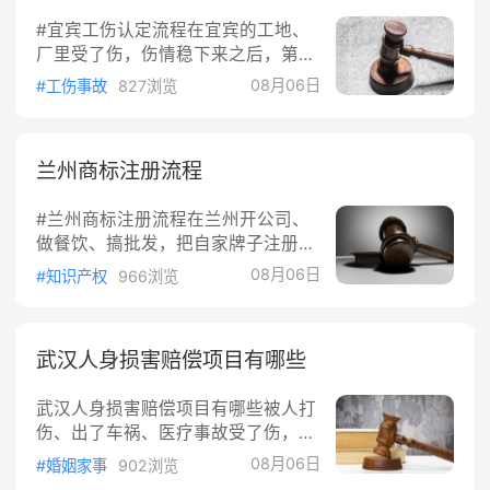
产损失，被害人有权要求犯罪者承担相应的赔偿责
#宜宾工伤认定流程在宜宾的工地、
任。
厂里受了伤，伤情稳下来之后，第一
件要紧事就是做工伤认定。认定了工
08月06日
#工伤事故
827浏览
伤，医疗费、停工留薪期工资、伤残
待遇才有依据。很多人卡在"不知道
怎么走流程"，其实全国一套规则，
兰州商标注册流程
宜宾执行的就是《工伤保险条例》，
这篇文章把认定的步骤、材料和时限
#兰州商标注册流程在兰州开公司、
一次讲清。##受了工伤，第一步是
做餐饮、搞批发，把自家牌子注册成
报给单位事故发生后别拖，第一时间
商标，才算真正把名字攥在手里。很
告知单位。根据《工伤保险条例》第
08月06日
#知识产权
966浏览
多人以为注册商标要走什么特殊门
十七条第一款，单位应当自事故伤害
路，其实流程全国统一，兰州和其他
发生之日起30日内，向统筹地区社
城市走的是同一套系统。这篇文章把
会保险行政部门提出工伤认定申请。
武汉人身损害赔偿项目有哪些
注册的完整流程、要准备的材料和大
宜宾的申报窗口就是市、县两级社会
概时间讲清楚。##注册前先做两件
保险行政部门。不少职工受伤后光顾
武汉人身损害赔偿项目有哪些被人打
事：查询和选类别###为什么要先查
伤、出了车祸、医疗事故受了伤，对
商标商标注册不是交了材料就能过。
方该赔哪些钱？很多人第一时间只想
根据《商标法》第三十条，申请注册
08月06日
#婚姻家事
902浏览
到医药费，结果协商时被对方一
的商标如果同他人在同一种商品或者