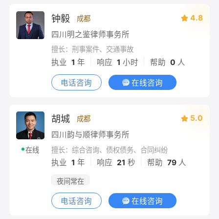
钟毅
4.8
成都
四川明之鉴律师事务所
擅长：刑事案件、交通事故
|
|
执业
1
年
响应
1
小时
帮助
0
人
电话咨询
在线咨询
胡城
5.0
成都
四川韵与顺律师事务所
擅长：综合咨询、债权债务、合同纠纷
在线
|
|
执业
1
年
响应
21
秒
帮助
79
人
夜间常在
电话咨询
在线咨询