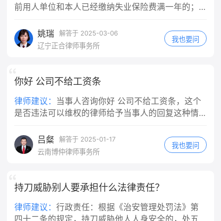
房屋所在地基层法院/线上人民法院小程
交强险全额赔付医疗费用，超出部分机
位指派的任务。快递员在送快递途中发
前用人单位和本人已经缴纳失业保险费满一年的；
序提交立案，诉讼费极低（标的1万内
动车方承担30%。这是最普遍的认定结
生交通事故，通常都会被认定为执行工
（二）非因本人意愿中断就业的； （三）已经进行
诉讼费50元）； 2. 申请仲裁：若租赁
果。 3. 同等责任：仅在机动车存在明
作任务的行为。即便你是"临时工"或者
失业登记，并有求职要求的。 具体申领程序、手续
姚瑞
解答于 2025-03-06
合同约定仲裁条款，按约定提起仲裁。
显超速等严重违法情形才会出现，概率
我也要问
没有签订正式劳动合同，只要实际上是
及支付标准等详情，建议向当地人社局作咨询。
辽宁正合律师事务所
三、⚠️关键避坑提醒 1. 不要擅自弃房
很低。 五、关键提示 轻伤伤情赔偿额
在为单位工作、接受单位管理，法院通
失联：退房时做好房屋现状拍照交接，
度大多在交强险赔付范围内，即便你是
常会认定构成事实上的劳动关系或劳务
避免房东反咬租客损坏房屋； 2. 房东
主要责任，个人额外支出并不会太多；
关系，公司不能以"不是正式员工"为由
你好 公司不给工资条
不得以“签完合同即不能退租”抗辩：合
对事故认定书不服，可在收到认定书3
免责。 此外，如果快递公司为车辆或员
同履行前提是房屋符合居住条件，房东
日内申请复核。 需要我给你一段向交警
工投保了商业第三者责任险（包括交强
律师建议：
当事人咨询你好 公司不给工资条，这个
先违约在先，租客法定解约权不受签约
陈述、争取对方次责的口述内容吗？
险等），应首先由保险公司在保险合同
是否违法可以维权的律师给予当事人的回复这种情
约束； 3. 若房东主张“跳蚤是租客饲养
约定的范围内先行赔付，不足部分再由
况，如果单位没有少发工资仲裁是申请不了的。
宠物导致”，举证责任在房东，房东无法
用人单位承担赔偿责任。伤者医药费几
吕粲
解答于 2025-01-17
举证则扣款无效。 需要我帮你草拟一份
我也要问
千元，通常在保险理赔范围内，应先走
云南博仲律师事务所
发给房东的正式催告短信文案吗？
保险理赔程序。 三、公司赔完之后，会
找你追偿吗？ 这是你可能最关心的问
题。《民法典》第一千一百九十一条同
持刀威胁别人要承担什么法律责任？
时规定，用人单位承担侵权责任后，可
以向有故意或者重大过失的工作人员追
律师建议：
‌行政责任‌：根据《治安管理处罚法》第
偿。 也就是说，如果这次事故中你有故
四十二条的规定，持刀威胁他人人身安全的，处五