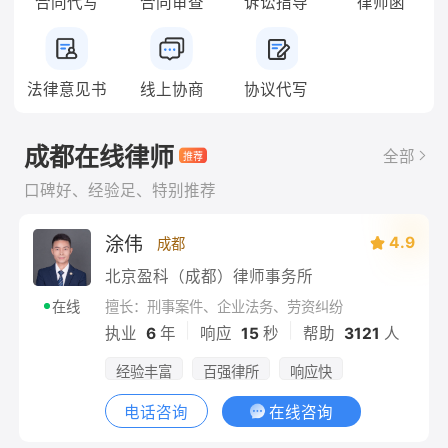
合同代写
合同审查
诉讼指导
律师函
法律意见书
线上协商
协议代写
成都在线律师
全部
口碑好、经验足、特别推荐
涂伟
4.9
成都
北京盈科（成都）律师事务所
擅长：刑事案件、企业法务、劳资纠纷
在线
|
|
执业
6
年
响应
15
秒
帮助
3121
人
经验丰富
百强律所
响应快
电话咨询
在线咨询