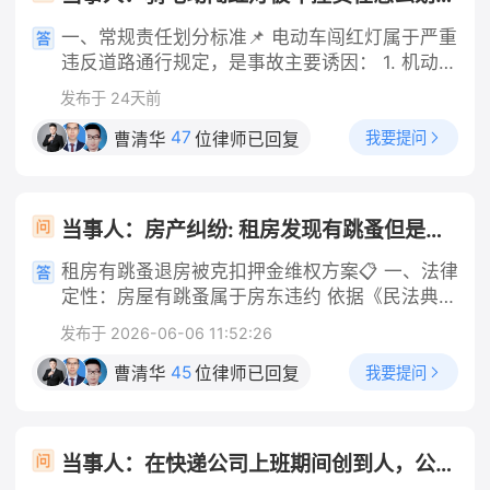
一、常规责任划分标准📌 电动车闯红灯属于严重
违反道路通行规定，是事故主要诱因： 1. 机动车
正常行驶、无超速、酒驾、分心驾驶等违法行
发布于 24天前
为：电动车主责（70%及以上），机动车次责
（30%以内），多数情况划定电动车全责；
47
我要提问
曹清华
位律师已回复
2. 机动车存在超速、未避让、刹车不及时等过
错：电动车主要责任，机动车次要责任；极少会
判定同等责任。 即便机动车无任何违法，交强险
当事人：房产纠纷: 租房发现有跳蚤但是签了合同想退房房东不退押金还扣一千
依然会优先赔付伤者损失。 二、赔偿规则（重
点，你是电动车一方） 1. 交强险无责赔付规则
租房有跳蚤退房被克扣押金维权方案📋 一、法律
机动车交强险不分责任比例，先全额赔付：医疗
定性：房屋有跳蚤属于房东违约 依据《民法典》
费1.8万限额、伤残相关损失18万限额。你的轻伤
第七百零八条、第七百一十二条：出租人应当保
发布于 2026-06-06 11:52:26
医疗费，基本可以由对方交强险全额承担，不用
证租赁房屋适宜居住，无卫生虫害问题，屋内大
按责任比例折算。 只有超出交强险限额的部分，
面积滋生跳蚤，达不到正常居住标准，属于出租
45
我要提问
曹清华
位律师已回复
才按照双方责任比例划分承担。 2. 损失承担顺
方未尽房屋适租义务，租客有权主张解除租赁合
序 交强险先行赔付 → 不足部分，由机动车商业
同、全额退还押金，房东无故扣除1000元无合法
三者险按次要责任比例承担 → 仍有剩余，才由
依据。 核心举证要点（优先留存证据） 1. 虫害
当事人：在快递公司上班期间创到人，公司需不需要报一些医药费 帮问助手：是否在工作任务中撞人？ 当事人：是工作任务 帮问助手：伤者医药费花了多少？ 当事人：几千元
你自行承担。 车辆维修费：机动车的车损，会按
实景证据：房屋跳蚤实拍视频、照片、消杀沟通
照责任比例，由你承担主要部分。 三、未定责