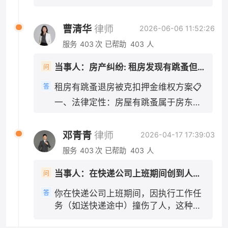
都会被认定为执行工作任务的行为。即便你
要诱因： 1. 机动车正常行驶、无超速、
认定书3日内申请复核。 需要我给你一段向交警
现状拍照交接，避免房东反咬租客损坏房屋；
是"临时工"或者没有签订正式劳动合同，只要实
酒驾、分心驾驶等违法行为：电动车主
陈述、争取对方次责的口述内容吗？
2. 房东不得以“签完合同即不能退租”抗辩：合同
际上是在为单位工作、接受单位管理，法院通常
曹清华
律师
2026-06-06 11:52:26
责（70%及以上），机动车次责（30%
履行前提是房屋符合居住条件，房东先违约在
会认定构成事实上的劳动关系或劳务关系，公司
以内），多数情况划定电动车全责；
服务
403
次
已帮助
403
人
先，租客法定解约权不受签约约束； 3. 若房东
不能以"不是正式员工"为由免责。 此外，如果快
2. 机动车存在超速、未避让、刹车不及
主张“跳蚤是租客饲养宠物导致”，举证责任在房
递公司为车辆或员工投保了商业第三者责任险
时等过错：电动车主要责任，机动车次
当事人：房产纠纷: 租房发现有跳蚤但是签了合同想退房房东不退押金还扣一千
问
东，房东无法举证则扣款无效。 需要我帮你草拟
（包括交强险等），应首先由保险公司在保险合
要责任；极少会判定同等责任。 即便机
一份发给房东的正式催告短信文案吗？
同约定的范围内先行赔付，不足部分再由用人单
租房有跳蚤退房被克扣押金维权方案📋
答
动车无任何违法，交强险依然会优先赔
位承担赔偿责任。伤者医药费几千元，通常在保
一、法律定性：房屋有跳蚤属于房东违
付伤者损失。 二、赔偿规则（重点，
险理赔范围内，应先走保险理赔程序。 三、公司
约 依据《民法典》第七百零八条、第七
你是电动车一方） 1. 交强险无责赔付规
赔完之后，会找你追偿吗？ 这是你可能最关心的
百一十二条：出租人应当保证租赁房屋
则 机动车交强险不分责任比例，先全额
问题。《民法典》第一千一百九十一条同时规
邓青青
律师
2026-04-17 17:39:03
适宜居住，无卫生虫害问题，屋内大面
赔付：医疗费1.8万限额、伤残相关损失
定，用人单位承担侵权责任后，可以向有故意或
服务
403
次
已帮助
403
人
积滋生跳蚤，达不到正常居住标准，属
18万限额。你的轻伤医疗费，基本可以
者重大过失的工作人员追偿。 也就是说，如果这
于出租方未尽房屋适租义务，租客有权
由对方交强险全额承担，不用按责任比
次事故中你有故意或重大过失，比如故意撞人、
当事人：在快递公司上班期间创到人，公司需不需要报一些医药费 帮问助手：是否在工作任务中撞人？ 当事人：是工作任务 帮问助手：伤者医药费花了多少？ 当事人：几千元
问
主张解除租赁合同、全额退还押金，房
例折算。 只有超出交强险限额的部分，
醉酒驾驶、严重违反交通规则导致事故等，那么
东无故扣除1000元无合法依据。 核心
才按照双方责任比例划分承担。 2. 损
公司在赔偿伤者之后，可以向你追索部分或全部
你在快递公司上班期间，因执行工作任
答
举证要点（优先留存证据） 1. 虫害实景
失承担顺序 交强险先行赔付 → 不足部
赔偿款。但如果你只有一般过失（比如正常的驾
务（如送快递途中）撞伤了人，这种情
证据：房屋跳蚤实拍视频、照片、消杀
驶失误、轻微违反交规但未达到重大过失程
分，由机动车商业三者险按次要责任比
况下，伤者的医药费应当由快递公司承
度），公司就不能向你追偿。 需要特别注意的
沟通记录、除虫消费票据； 2. 沟通记
例承担 → 仍有剩余，才由你自行承