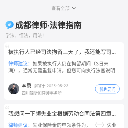
担，而不是由你个人承担。这是法律的
是，对于轻微违反交规的情况，是否构成"重大
录：和房东反映跳蚤问题、提出退房的
担。 车辆维修费：机动车的车损，会按
明确规定，法律依据是《中华人民共和
查看全部
过失"，需要结合具体案情综合判断，并非任何
微信/短信/通话录音； 3. 合同+缴费凭
照责任比例，由你承担主要部分。
国民法典》第一千一百九十一条第一
违规行为都等同于重大过失。最终认定权在司法
证：租房合同、押金转账记录、租金付
三、未定责阶段，你这边实操做法 1. 固
款："用人单位的工作人员因执行工作任
成都律师·法律指南
机关，实践中会根据事故责任认定、违规程度等
款截图。 二、分步维权操作 1. 先行书
定全部证据 保存路口监控线索、就医病
务造成他人损害的，由用人单位承担侵
因素综合判断。
面协商（成本最低） 向房东发送文字催
历、检查报告、医疗票据；向交警提
权责任。" 一、公司承担的是"替代责
学法、懂法，用法！
告（微信/短信留痕），参考话术： 依
出：机动车行经路口未尽观察、减速注
任"，不问你有没有错 需要特别说明的
据民法典规定，出租房屋存在跳蚤虫害
意义务，请求适当降低自身责任比例。
是，公司的赔偿责任和你是否有过错是
被执行人已经司法拘留三天了，我还能写司法拘留申请书吗
无法正常居住，属于你方违约，现正式
2. 责任认定抗辩要点 闯红灯是主要过
两回事。根据法律规定，用人单位承担
解除租赁合同，请于3日内全额退还租
错，但机动车通过交叉路口负有法定减
的是无过错替代责任——也就是说，只
律师建议：
如果被执行人仍在拘留期间（3日未
房押金，你方私自扣除1000元没有合同
速、瞭望义务，请求认定机动车承担次
要你是在执行工作任务的过程中造成他
满），通常无需重复申请。但您可向执行法官说明
及法律依据，逾期不退我将向住建部门
要责任，不要申请全责认定。 3. 不要
人损害，不管公司有没有管理上的过
情况，**建议延长拘留期限或采取其他强制措施**
投诉并提起诉讼。 2. 行政投诉（协商
轻易自认全责 一旦认定电动车全责，你
错，公司都要承担赔偿责任，这是法律
（如列入失信名单、限制高消费等）。
李勇
解答于 2025-05-23
无果后） - 12345政务热线：拨打热线
所有医疗费只能自行承担大部分，且还
我也要问
的强制性规定。 二、"工作任务"的认定
四川锦昕恒律师事务所
投诉租房纠纷，属地住建局/市场监管介
要赔偿对方车辆维修费用。 四、责任
是关键 你提到"是工作任务"，这一点非
入调解； - 属地街道办/社区人民调解委
认定几种常见结果 1. 电动车全责：你承
常重要。根据法律规定和司法实践，判
员会：现场申请人民调解，免费组织双
担全部损失，同时赔偿机动车修车费
断是否属于"执行工作任务"，主要看以
我想问一下领失业金根据劳动合同法第四章好多条才合格
方协商退费。 3. 司法途径（投诉调解
用；交强险依旧赔付医疗费1.8万以内。
下几点：事故发生时你是否正在为单位
无效） 1. 小额诉讼：押金金额不大，在
2. 电动车主责70%、机动车次责30%：
工作、是否受单位管理、是否在执行单
律师建议：
失业保险金的申领条件为， （一）失业