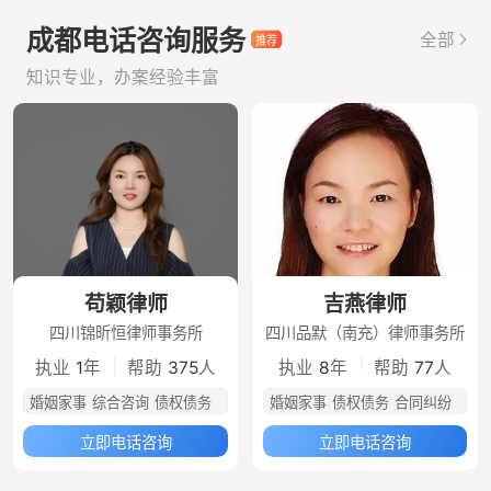
成都电话咨询服务
全部
知识专业，办案经验丰富
苟颖律师
吉燕律师
四川锦昕恒律师事务所
四川品默（南充）律师事务所
|
|
执业
1
年
帮助
375
人
执业
8
年
帮助
77
人
婚姻家事
综合咨询
债权债务
婚姻家事
债权债务
合同纠纷
立即电话咨询
立即电话咨询