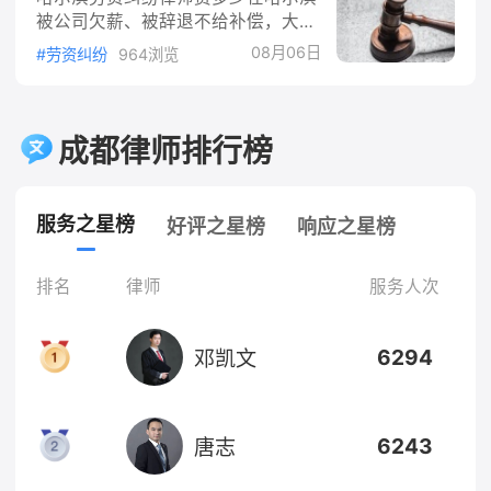
涉嫌危害国家安全犯罪、恐怖活动犯
被公司欠薪、被辞退不给补偿，大家
罪通知可能有碍侦查的情形以外，应
问得最多的就是"劳资纠纷律师费多
当在拘留后二十四小时以内通知被拘
08月06日
#劳资纠纷
964浏览
少"。律师费没有统一价目表，跟争
留人的家属。所以收到通知，说明情
议金额、案件难度、你选的收费方式
况在正常程序里，人至少是安全的。
都有关系。这篇把哈尔滨请律师的费
家属这时候要做三件事：第一，问清
用构成、谁掏钱、怎么省钱一次讲清
成都律师排行榜
楚关押地点和办案单位，人一般在当
楚。一、劳资纠纷请律师，收费一般
地看守所。第二，问清楚涉嫌什么罪
分三档哈尔滨律师代理劳资案件，常
名
见的是这三种收费方式：按时收费：
服务之星榜
好评之星榜
响应之星榜
按小时计，每小时几百到上千元，适
合只想咨询、代写仲裁申请书这种轻
量需求。按件收费：一个阶段一个
排名
律师
服务人次
价，劳动仲裁、一审、二审分开计
算，通常几千元起步，争议金额大的
6294
邓凯文
案子会更高。风险代理：先交一笔基
础费
6243
唐志