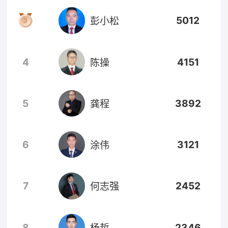
5012
彭小松
4
4151
陈操
5
3892
龚程
6
3121
涂伟
7
2452
何志强
8
2346
杨哲