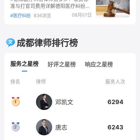
谁、带什么、等多久，一次说清楚。
钱，
准与打官司费用详解德阳医疗纠纷律
一、什么样的伤才算工伤先别急着申
师费怎么收医疗纠纷的律师费没有统
请，对照《工伤保险条例》第十四条
08月07日
#医疗纠纷
836浏览
一价，主要看收费方式。目前德阳的
看看自己的情况在不在范围内。这一
律师所执行的是《律师服务收费管理
条一共列了七种应当认定工伤的情
办法》，该办法第5条规定，律师服
形，最常见的几种：工作时间在工作
务收费实行政府指导价和市场调节
成都律师排行榜
场所内因工作原因受伤；上班前后在
价。涉及人身赔偿的医疗纠纷案件，
工作场所内做
多按政府指导价范围协商，律所会在
规定幅度内给出具体报价。按标的额
服务之星榜
好评之星榜
响应之星榜
比例收费这是医疗纠纷最常见的方
式。如果索赔金额明确，比如起诉要
求赔偿30万元，律师费通常按索赔
排名
律师
服务人次
额的一定比例收，分段累进，金额越
高比例越低。德阳本地行情大致在标
6294
邓凯文
的额的8%到15%之间，具体看案件
难
6243
唐志