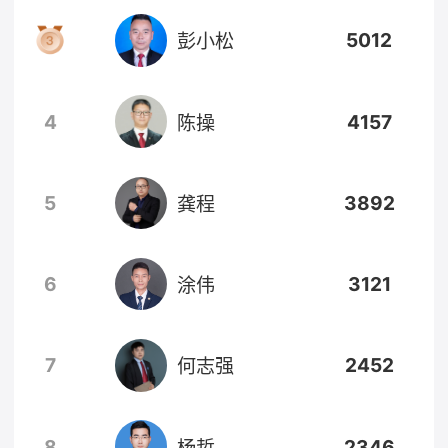
5012
彭小松
4
4157
陈操
5
3892
龚程
6
3121
涂伟
7
2452
何志强
8
2346
杨哲