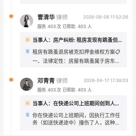
都会被认定为执行工作任务的行为。即便你
要诱因： 1. 机动车正常行驶、无超速、
认定书3日内申请复核。 需要我给你一段向交警
现状拍照交接，避免房东反咬租客损坏房屋；
是"临时工"或者没有签订正式劳动合同，只要实
酒驾、分心驾驶等违法行为：电动车主
陈述、争取对方次责的口述内容吗？
2. 房东不得以“签完合同即不能退租”抗辩：合同
际上是在为单位工作、接受单位管理，法院通常
曹清华
律师
2026-06-06 11:52:26
责（70%及以上），机动车次责（30%
履行前提是房屋符合居住条件，房东先违约在
会认定构成事实上的劳动关系或劳务关系，公司
以内），多数情况划定电动车全责；
服务
403
次
已帮助
403
人
先，租客法定解约权不受签约约束； 3. 若房东
不能以"不是正式员工"为由免责。 此外，如果快
2. 机动车存在超速、未避让、刹车不及
主张“跳蚤是租客饲养宠物导致”，举证责任在房
递公司为车辆或员工投保了商业第三者责任险
时等过错：电动车主要责任，机动车次
当事人：房产纠纷: 租房发现有跳蚤但是签了合同想退房房东不退押金还扣一千
问
东，房东无法举证则扣款无效。 需要我帮你草拟
（包括交强险等），应首先由保险公司在保险合
要责任；极少会判定同等责任。 即便机
一份发给房东的正式催告短信文案吗？
同约定的范围内先行赔付，不足部分再由用人单
租房有跳蚤退房被克扣押金维权方案📋
答
动车无任何违法，交强险依然会优先赔
位承担赔偿责任。伤者医药费几千元，通常在保
一、法律定性：房屋有跳蚤属于房东违
付伤者损失。 二、赔偿规则（重点，
险理赔范围内，应先走保险理赔程序。 三、公司
约 依据《民法典》第七百零八条、第七
你是电动车一方） 1. 交强险无责赔付规
赔完之后，会找你追偿吗？ 这是你可能最关心的
百一十二条：出租人应当保证租赁房屋
则 机动车交强险不分责任比例，先全额
问题。《民法典》第一千一百九十一条同时规
邓青青
律师
2026-04-17 17:39:03
适宜居住，无卫生虫害问题，屋内大面
赔付：医疗费1.8万限额、伤残相关损失
定，用人单位承担侵权责任后，可以向有故意或
服务
403
次
已帮助
403
人
积滋生跳蚤，达不到正常居住标准，属
18万限额。你的轻伤医疗费，基本可以
者重大过失的工作人员追偿。 也就是说，如果这
于出租方未尽房屋适租义务，租客有权
由对方交强险全额承担，不用按责任比
次事故中你有故意或重大过失，比如故意撞人、
当事人：在快递公司上班期间创到人，公司需不需要报一些医药费 帮问助手：是否在工作任务中撞人？ 当事人：是工作任务 帮问助手：伤者医药费花了多少？ 当事人：几千元
问
主张解除租赁合同、全额退还押金，房
例折算。 只有超出交强险限额的部分，
醉酒驾驶、严重违反交通规则导致事故等，那么
东无故扣除1000元无合法依据。 核心
才按照双方责任比例划分承担。 2. 损
公司在赔偿伤者之后，可以向你追索部分或全部
你在快递公司上班期间，因执行工作任
答
举证要点（优先留存证据） 1. 虫害实景
失承担顺序 交强险先行赔付 → 不足部
赔偿款。但如果你只有一般过失（比如正常的驾
务（如送快递途中）撞伤了人，这种情
证据：房屋跳蚤实拍视频、照片、消杀
驶失误、轻微违反交规但未达到重大过失程
分，由机动车商业三者险按次要责任比
况下，伤者的医药费应当由快递公司承
度），公司就不能向你追偿。 需要特别注意的
沟通记录、除虫消费票据； 2. 沟通记
例承担 → 仍有剩余，才由你自行承