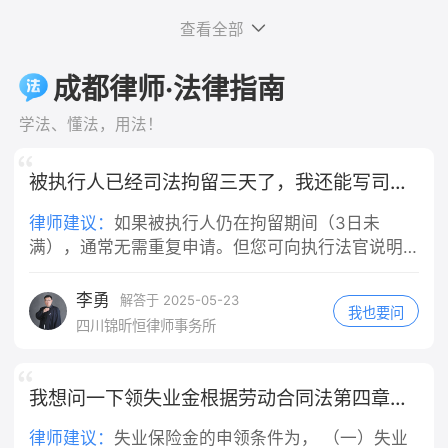
担，而不是由你个人承担。这是法律的
是，对于轻微违反交规的情况，是否构成"重大
录：和房东反映跳蚤问题、提出退房的
担。 车辆维修费：机动车的车损，会按
明确规定，法律依据是《中华人民共和
查看全部
过失"，需要结合具体案情综合判断，并非任何
微信/短信/通话录音； 3. 合同+缴费凭
照责任比例，由你承担主要部分。
国民法典》第一千一百九十一条第一
违规行为都等同于重大过失。最终认定权在司法
证：租房合同、押金转账记录、租金付
三、未定责阶段，你这边实操做法 1. 固
款："用人单位的工作人员因执行工作任
成都律师·法律指南
机关，实践中会根据事故责任认定、违规程度等
款截图。 二、分步维权操作 1. 先行书
定全部证据 保存路口监控线索、就医病
务造成他人损害的，由用人单位承担侵
因素综合判断。
面协商（成本最低） 向房东发送文字催
历、检查报告、医疗票据；向交警提
权责任。" 一、公司承担的是"替代责
学法、懂法，用法！
告（微信/短信留痕），参考话术： 依
出：机动车行经路口未尽观察、减速注
任"，不问你有没有错 需要特别说明的
据民法典规定，出租房屋存在跳蚤虫害
意义务，请求适当降低自身责任比例。
是，公司的赔偿责任和你是否有过错是
被执行人已经司法拘留三天了，我还能写司法拘留申请书吗
无法正常居住，属于你方违约，现正式
2. 责任认定抗辩要点 闯红灯是主要过
两回事。根据法律规定，用人单位承担
解除租赁合同，请于3日内全额退还租
错，但机动车通过交叉路口负有法定减
的是无过错替代责任——也就是说，只
律师建议：
如果被执行人仍在拘留期间（3日未
房押金，你方私自扣除1000元没有合同
速、瞭望义务，请求认定机动车承担次
要你是在执行工作任务的过程中造成他
满），通常无需重复申请。但您可向执行法官说明
及法律依据，逾期不退我将向住建部门
要责任，不要申请全责认定。 3. 不要
人损害，不管公司有没有管理上的过
情况，**建议延长拘留期限或采取其他强制措施**
投诉并提起诉讼。 2. 行政投诉（协商
轻易自认全责 一旦认定电动车全责，你
错，公司都要承担赔偿责任，这是法律
（如列入失信名单、限制高消费等）。
李勇
解答于 2025-05-23
无果后） - 12345政务热线：拨打热线
所有医疗费只能自行承担大部分，且还
我也要问
的强制性规定。 二、"工作任务"的认定
四川锦昕恒律师事务所
投诉租房纠纷，属地住建局/市场监管介
要赔偿对方车辆维修费用。 四、责任
是关键 你提到"是工作任务"，这一点非
入调解； - 属地街道办/社区人民调解委
认定几种常见结果 1. 电动车全责：你承
常重要。根据法律规定和司法实践，判
员会：现场申请人民调解，免费组织双
担全部损失，同时赔偿机动车修车费
断是否属于"执行工作任务"，主要看以
我想问一下领失业金根据劳动合同法第四章好多条才合格
方协商退费。 3. 司法途径（投诉调解
用；交强险依旧赔付医疗费1.8万以内。
下几点：事故发生时你是否正在为单位
无效） 1. 小额诉讼：押金金额不大，在
2. 电动车主责70%、机动车次责30%：
工作、是否受单位管理、是否在执行单
律师建议：
失业保险金的申领条件为， （一）失业