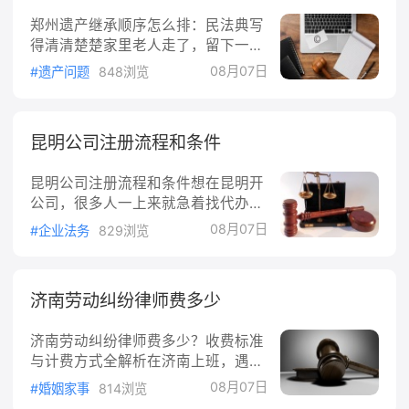
产损失，被害人有权要求犯罪者承担相应的赔偿责
郑州遗产继承顺序怎么排：民法典写
任。
得清清楚楚家里老人走了，留下一套
房、一笔存款，兄弟姐妹几个围着遗
08月07日
#遗产问题
848浏览
产该谁继承争得面红耳赤——这种场
面在郑州并不少见。遗产继承到底按
什么顺序来，很多人其实是一笔糊涂
昆明公司注册流程和条件
账。这篇文章就照着《中华人民共和
国民法典》继承编，把继承顺序一条
昆明公司注册流程和条件想在昆明开
一条捋清楚。一、先分清三种继承方
公司，很多人一上来就急着找代办，
式，顺序不是你想当然一上来就
其实流程和条件自己先弄清楚，心里
套"法定继承顺序"，容易出错。因为
08月07日
#企业法务
829浏览
才有底。注册公司说白了就是"满足
继承不是只有法定继承一种。《民法
法定条件+走完登记手续"，下面按顺
典》第一千一百二十三条写得很明
序讲清楚，照着办就行。注册公司先
白：继承开始后，按照法定继承办
济南劳动纠纷律师费多少
看这三个硬条件按照《中华人民共和
理；有遗嘱的，按照遗嘱继承或者遗
国公司法》第二十三条的规定，设立
赠办理；有遗赠
济南劳动纠纷律师费多少？收费标准
有限责任公司要同时满足五个条件：
与计费方式全解析在济南上班，遇到
股东人数符合要求、有全体股东认缴
公司拖欠工资、违法辞退、不给加班
的出资额、有共同制定的公司章程、
08月07日
#婚姻家事
814浏览
费，很多人第一反应是找律师，可一
有公司名称和组织机构、有公司住