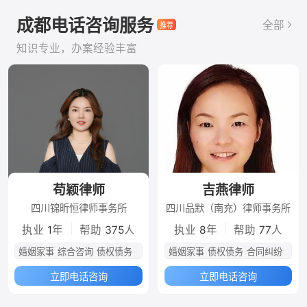
成都电话咨询服务
全部
知识专业，办案经验丰富
苟颖律师
吉燕律师
四川锦昕恒律师事务所
四川品默（南充）律师事务所
|
|
执业
1
年
帮助
375
人
执业
8
年
帮助
77
人
婚姻家事
综合咨询
债权债务
婚姻家事
债权债务
合同纠纷
立即电话咨询
立即电话咨询