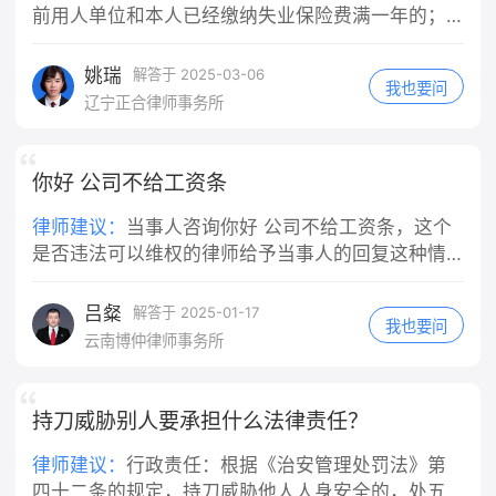
房屋所在地基层法院/线上人民法院小程
交强险全额赔付医疗费用，超出部分机
位指派的任务。快递员在送快递途中发
前用人单位和本人已经缴纳失业保险费满一年的；
序提交立案，诉讼费极低（标的1万内
动车方承担30%。这是最普遍的认定结
生交通事故，通常都会被认定为执行工
（二）非因本人意愿中断就业的； （三）已经进行
诉讼费50元）； 2. 申请仲裁：若租赁
果。 3. 同等责任：仅在机动车存在明
作任务的行为。即便你是"临时工"或者
失业登记，并有求职要求的。 具体申领程序、手续
姚瑞
解答于 2025-03-06
合同约定仲裁条款，按约定提起仲裁。
显超速等严重违法情形才会出现，概率
我也要问
没有签订正式劳动合同，只要实际上是
及支付标准等详情，建议向当地人社局作咨询。
辽宁正合律师事务所
三、⚠️关键避坑提醒 1. 不要擅自弃房
很低。 五、关键提示 轻伤伤情赔偿额
在为单位工作、接受单位管理，法院通
失联：退房时做好房屋现状拍照交接，
度大多在交强险赔付范围内，即便你是
常会认定构成事实上的劳动关系或劳务
避免房东反咬租客损坏房屋； 2. 房东
主要责任，个人额外支出并不会太多；
关系，公司不能以"不是正式员工"为由
你好 公司不给工资条
不得以“签完合同即不能退租”抗辩：合
对事故认定书不服，可在收到认定书3
免责。 此外，如果快递公司为车辆或员
同履行前提是房屋符合居住条件，房东
日内申请复核。 需要我给你一段向交警
工投保了商业第三者责任险（包括交强
律师建议：
当事人咨询你好 公司不给工资条，这个
先违约在先，租客法定解约权不受签约
陈述、争取对方次责的口述内容吗？
险等），应首先由保险公司在保险合同
是否违法可以维权的律师给予当事人的回复这种情
约束； 3. 若房东主张“跳蚤是租客饲养
约定的范围内先行赔付，不足部分再由
况，如果单位没有少发工资仲裁是申请不了的。
宠物导致”，举证责任在房东，房东无法
用人单位承担赔偿责任。伤者医药费几
吕粲
解答于 2025-01-17
举证则扣款无效。 需要我帮你草拟一份
我也要问
千元，通常在保险理赔范围内，应先走
云南博仲律师事务所
发给房东的正式催告短信文案吗？
保险理赔程序。 三、公司赔完之后，会
找你追偿吗？ 这是你可能最关心的问
题。《民法典》第一千一百九十一条同
持刀威胁别人要承担什么法律责任？
时规定，用人单位承担侵权责任后，可
以向有故意或者重大过失的工作人员追
律师建议：
‌行政责任‌：根据《治安管理处罚法》第
偿。 也就是说，如果这次事故中你有故
四十二条的规定，持刀威胁他人人身安全的，处五