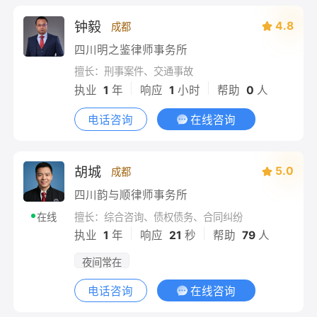
钟毅
4.8
成都
四川明之鉴律师事务所
擅长：刑事案件、交通事故
|
|
执业
1
年
响应
1
小时
帮助
0
人
电话咨询
在线咨询
胡城
5.0
成都
四川韵与顺律师事务所
擅长：综合咨询、债权债务、合同纠纷
在线
|
|
执业
1
年
响应
21
秒
帮助
79
人
夜间常在
电话咨询
在线咨询