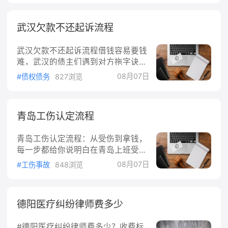
打听律师费就犯嘀咕：到底要花多少
所。落到实际操作上，最核心的是三
钱？这篇文章把济南劳动纠纷请律师
件事：一是股东要有真实身份材料；
武汉欠款不还起诉流程
的费用说清楚。一、劳动纠纷律师
二是注册资本认缴数额要写在章程
费，主要有四种收法按件收费不涉及
里，不能乱填；三是注册地址要能提
武汉欠款不还起诉流程借钱容易要钱
具体金额争议的案件，比如只要求确
供
难，武汉的债主们遇到对方拖字诀、
认劳动关系、只要求公司出具离职证
玩消失，最关心的就是"欠款不还到
明，这类案子按件收费。济南市场行
08月07日
#债权债务
827浏览
底怎么起诉"。本文把起诉的全流程
情一般几千元一件，具体看案情复杂
拆开讲清楚：起诉前准备什么、去哪
程度。按标的额比例收费涉及追讨工
告、怎么立案、开庭注意什么、赢了
资、经济补偿金、赔偿金的案件，按
青岛工伤认定流程
之后钱怎么拿回来。起诉前先做这三
主张金额的比例收费，比例通常随金
件事**第一，把证据捋清楚。**借
额增大而递减。《律师服务收费管理
青岛工伤认定流程：从受伤到拿钱，
条、欠条、转账记录、微信聊天记
办
每一步都给你说明白在青岛上班受了
录、录音录像，凡是能证明"他欠我
伤，第一反应往往是去医院，这没
钱"的材料都归拢好。根据《最高人
08月07日
#工伤事故
848浏览
错。但很多人不知道，住院的同时还
民法院关于审理民间借贷案件适用案
有一件事得赶紧办——工伤认定。认
件若干问题的规定》第二条，起诉时
定不下来，后面医疗费报销、停工留
要提供借据、收据、欠条等债权凭证
德阳医疗纠纷律师费多少
薪、伤残赔偿全都卡壳。这篇文章把
以及其他能证明借贷关系存在的证
青岛工伤认定的全流程拆开讲，该找
据。光有一张借条，对方否认收到
#德阳医疗纠纷律师费多少？收费标