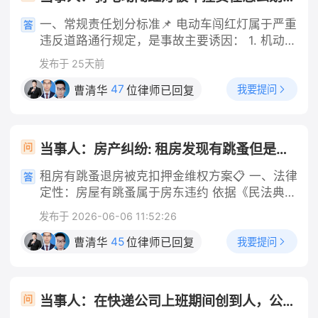
一、常规责任划分标准📌 电动车闯红灯属于严重
违反道路通行规定，是事故主要诱因： 1. 机动车
正常行驶、无超速、酒驾、分心驾驶等违法行
发布于 25天前
为：电动车主责（70%及以上），机动车次责
（30%以内），多数情况划定电动车全责；
47
我要提问
曹清华
位律师已回复
2. 机动车存在超速、未避让、刹车不及时等过
错：电动车主要责任，机动车次要责任；极少会
判定同等责任。 即便机动车无任何违法，交强险
当事人：房产纠纷: 租房发现有跳蚤但是签了合同想退房房东不退押金还扣一千
依然会优先赔付伤者损失。 二、赔偿规则（重
点，你是电动车一方） 1. 交强险无责赔付规则
租房有跳蚤退房被克扣押金维权方案📋 一、法律
机动车交强险不分责任比例，先全额赔付：医疗
定性：房屋有跳蚤属于房东违约 依据《民法典》
费1.8万限额、伤残相关损失18万限额。你的轻伤
第七百零八条、第七百一十二条：出租人应当保
发布于 2026-06-06 11:52:26
医疗费，基本可以由对方交强险全额承担，不用
证租赁房屋适宜居住，无卫生虫害问题，屋内大
按责任比例折算。 只有超出交强险限额的部分，
面积滋生跳蚤，达不到正常居住标准，属于出租
45
我要提问
曹清华
位律师已回复
才按照双方责任比例划分承担。 2. 损失承担顺
方未尽房屋适租义务，租客有权主张解除租赁合
序 交强险先行赔付 → 不足部分，由机动车商业
同、全额退还押金，房东无故扣除1000元无合法
三者险按次要责任比例承担 → 仍有剩余，才由
依据。 核心举证要点（优先留存证据） 1. 虫害
当事人：在快递公司上班期间创到人，公司需不需要报一些医药费 帮问助手：是否在工作任务中撞人？ 当事人：是工作任务 帮问助手：伤者医药费花了多少？ 当事人：几千元
你自行承担。 车辆维修费：机动车的车损，会按
实景证据：房屋跳蚤实拍视频、照片、消杀沟通
照责任比例，由你承担主要部分。 三、未定责