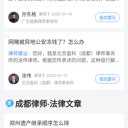
意或重大过失，比如故意撞人、醉酒驾
日以下拘留或者五百元以下罚款；情节较重的，处
驶、严重违反交通规则导致事故等，那
五日以上十日以下拘留，可以并处五百元以下罚
孙先格
解答于 2025-01-16
我也要问
么公司在赔偿伤者之后，可以向你追索
款。 ‌刑事责任‌：持刀威胁他人可能构成多种犯罪，
广东格典律师事务所
部分或全部赔偿款。但如果你只有一般
具体取决于实际情况： ‌抢劫罪‌：如果以非法占有为
过失（比如正常的驾驶失误、轻微违反
目的，拿刀威胁他人，迫使他人交出财物，这种行
交规但未达到重大过失程度），公司就
为符合抢劫罪的构成要件。 ‌敲诈勒索罪‌：当拿刀威
网赌被异地公安冻钱了？怎么办
不能向你追偿。 需要特别注意的是，对
胁他人，以非法占有为目的，要求他人交付财物或
律师建议：
您好，我是北京盈科（成都）律师事务
于轻微违反交规的情况，是否构成"重大
者作出一定行为从而获取利益，可能构成敲诈勒索
所的涂伟律师。根据您所表述的问题，这种银行解
过失"，需要结合具体案情综合判断，并
罪。 ‌寻衅滋事罪‌：如果拿刀威胁他人的行为是无端
冻👌等案件办理完毕才行，可以经常与办案民警沟
非任何违规行为都等同于重大过失。最
挑起事端，破坏社会秩序，情节恶劣的，可构成寻
终认定权在司法机关，实践中会根据事
衅滋事罪。 ‌敲诈勒索罪‌：根据《刑法》第二百七十
涂伟
通查问案件进展。
解答于 2025-01-13
我也要问
故责任认定、违规程度等因素综合判
四条的规定，敲诈勒索公私财物，数额较大或者多
北京盈科（成都）律师事务所
断。
次敲诈勒索的，处三年以下有期徒刑、拘役或者管
制，并处或者单处罚金；数额巨大或者有其他严重
情节的，处三年以上十年以下有期徒刑，并处罚
成都律师·法律文章
金；数额特别巨大或者有其他特别严重情节的，处
十年以上有期徒刑，并处罚金。 ‌民事责任‌：如果持
刀威胁他人的行为导致被害人受到精神损害或者财
郑州遗产继承顺序怎么排