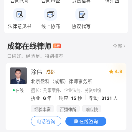
合同代写
合同审查
诉讼指导
律师函
法律意见书
线上协商
协议代写
成都在线律师
全部
口碑好、经验足、特别推荐
涂伟
4.9
成都
北京盈科（成都）律师事务所
擅长：刑事案件、企业法务、劳资纠纷
在线
|
|
执业
6
年
响应
15
秒
帮助
3121
人
经验丰富
百强律所
响应快
电话咨询
在线咨询