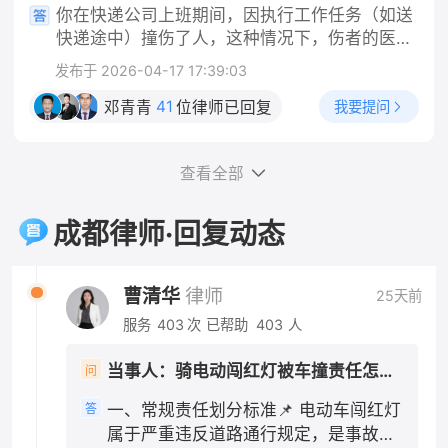
记录、除虫消费票据； 2. 沟通记录：和房东反
你在快递公司上班期间，因执行工作任务（如送
阶段，你这边实操做法 1. 固定全部证据 保存路
映跳蚤问题、提出退房的微信/短信/通话录音；
快递途中）撞伤了人，这种情况下，伤者的医药
口监控线索、就医病历、检查报告、医疗票据；
3. 合同+缴费凭证：租房合同、押金转账记录、
费应当由快递公司承担，而不是由你个人承担。
向交警提出：机动车行经路口未尽观察、减速注
发布于 2026-04-17 17:39:03
租金付款截图。 二、分步维权操作 1. 先行书面
这是法律的明确规定，法律依据是《中华人民共
意义务，请求适当降低自身责任比例。 2. 责任
协商（成本最低） 向房东发送文字催告（微信/
和国民法典》第一千一百九十一条第一款："用
41
我要提问
邓青青
位律师已回复
认定抗辩要点 闯红灯是主要过错，但机动车通过
短信留痕），参考话术： 依据民法典规定，出租
人单位的工作人员因执行工作任务造成他人损害
交叉路口负有法定减速、瞭望义务，请求认定机
房屋存在跳蚤虫害无法正常居住，属于你方违
的，由用人单位承担侵权责任。" 一、公司承担
动车承担次要责任，不要申请全责认定。 3. 不
约，现正式解除租赁合同，请于3日内全额退还
查看全部
的是"替代责任"，不问你有没有错 需要特别说明
要轻易自认全责 一旦认定电动车全责，你所有医
租房押金，你方私自扣除1000元没有合同及法律
的是，公司的赔偿责任和你是否有过错是两回
疗费只能自行承担大部分，且还要赔偿对方车辆
依据，逾期不退我将向住建部门投诉并提起诉
事。根据法律规定，用人单位承担的是无过错替
成都律师·回复动态
维修费用。 四、责任认定几种常见结果 1. 电动
讼。 2. 行政投诉（协商无果后） - 12345政务
代责任——也就是说，只要你是在执行工作任务
车全责：你承担全部损失，同时赔偿机动车修车
热线：拨打热线投诉租房纠纷，属地住建局/市场
的过程中造成他人损害，不管公司有没有管理上
费用；交强险依旧赔付医疗费1.8万以内。 2. 电
监管介入调解； - 属地街道办/社区人民调解委
的过错，公司都要承担赔偿责任，这是法律的强
曹清华
律师
25天前
动车主责70%、机动车次责30%：交强险全额赔
员会：现场申请人民调解，免费组织双方协商退
制性规定。 二、"工作任务"的认定是关键 你提
付医疗费用，超出部分机动车方承担30%。这是
服务
403
次
已帮助
403
人
费。 3. 司法途径（投诉调解无效） 1. 小额诉
到"是工作任务"，这一点非常重要。根据法律规
最普遍的认定结果。 3. 同等责任：仅在机动车
讼：押金金额不大，在房屋所在地基层法院/线上
定和司法实践，判断是否属于"执行工作任务"，
存在明显超速等严重违法情形才会出现，概率很
当事人：骑电动闯红灯被车撞责任怎么划分 帮问助手：你是哪一方？ 当事人：骑电动车方 帮问助手：报警了吗？认定书出了吗？责任怎么划分的？ 当事人：已报未定责 帮问助手：有没有人受伤？车损严重吗？ 当事人：有人受伤 帮问助手：伤到哪了？医疗费大概花了多少？ 当事人：轻伤
问
人民法院小程序提交立案，诉讼费极低（标的1
主要看以下几点：事故发生时你是否正在为单位
低。 五、关键提示 轻伤伤情赔偿额度大多在交
万内诉讼费50元）； 2. 申请仲裁：若租赁合同
工作、是否受单位管理、是否在执行单位指派的
一、常规责任划分标准📌 电动车闯红灯
答
强险赔付范围内，即便你是主要责任，个人额外
约定仲裁条款，按约定提起仲裁。 三、⚠️关键
任务。快递员在送快递途中发生交通事故，通常
属于严重违反道路通行规定，是事故主
支出并不会太多；对事故认定书不服，可在收到
避坑提醒 1. 不要擅自弃房失联：退房时做好房屋