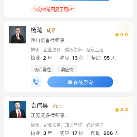
“8分钟前回复了用户”
杨飚
成都
5.0
四川卓言律师事务所
擅长：企业法务、债权债务、建筑工程
|
|
执业
2
年
响应
13
秒
帮助
95
人
夜间常在
响应快
在线咨询
袁伟昊
南京
4.8
江苏斐多律师事务所
擅长：企业法务、知识产权、综合咨询
|
|
执业
3
年
响应
17
秒
帮助
606
人