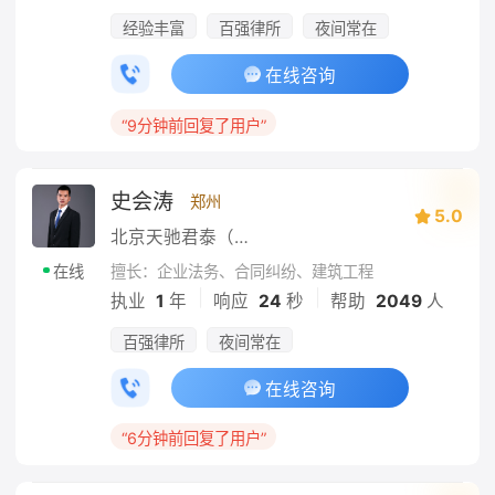
经验丰富
百强律所
夜间常在
在线咨询
“9分钟前回复了用户”
史会涛
郑州
5.0
北京天驰君泰（郑州）律师事务所
擅长：企业法务、合同纠纷、建筑工程
在线
|
|
执业
1
年
响应
24
秒
帮助
2049
人
百强律所
夜间常在
在线咨询
“6分钟前回复了用户”