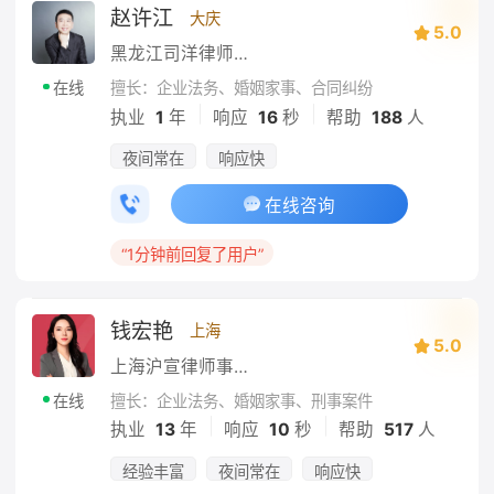
赵许江
大庆
5.0
黑龙江司洋律师事务所
擅长：企业法务、婚姻家事、合同纠纷
在线
|
|
执业
1
年
响应
16
秒
帮助
188
人
夜间常在
响应快
在线咨询
“1分钟前回复了用户”
钱宏艳
上海
5.0
上海沪宣律师事务所
擅长：企业法务、婚姻家事、刑事案件
在线
|
|
执业
13
年
响应
10
秒
帮助
517
人
经验丰富
夜间常在
响应快