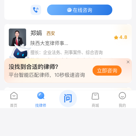
在线咨询
郑娟
西安
4.8
陕西大宽律师事务所
擅长：企业法务、刑事案件、综合咨询
|
|
执业
4
年
响应
1
小时
帮助
0
人
在线咨询
刘晓晨
问
北京
5.0
首页
找律师
商城
我的
北京启邦显辉律师事务所
擅长：企业法务、综合咨询、合同纠纷
在线
|
|
执业
5
年
响应
24
秒
帮助
12
人
经验丰富