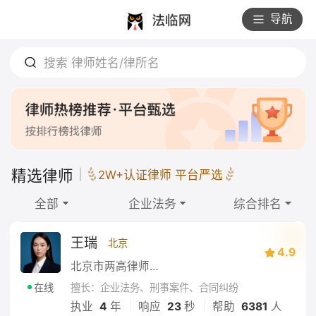
导航
搜索 律师姓名/律所名
精选律师
2W+认证律师 平台严选
全部
企业法务
综合排名
王瑞
北京
4.9
北京市两高律师事务所
擅长：企业法务、刑事案件、合同纠纷
在线
|
|
执业
4
年
响应
23
秒
帮助
6381
人