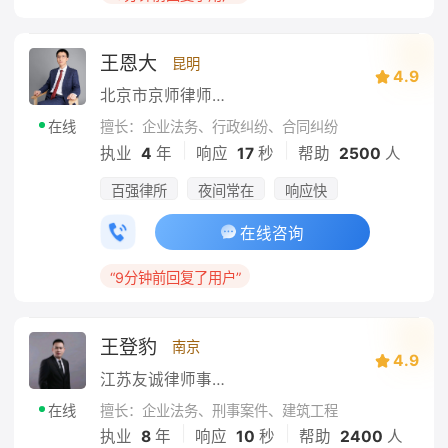
王恩大
昆明
4.9
北京市京师律师事务所
擅长：企业法务、行政纠纷、合同纠纷
在线
|
|
执业
4
年
响应
17
秒
帮助
2500
人
百强律所
夜间常在
响应快
在线咨询
“9分钟前回复了用户”
王登豹
南京
4.9
江苏友诚律师事务所
擅长：企业法务、刑事案件、建筑工程
在线
|
|
执业
8
年
响应
10
秒
帮助
2400
人