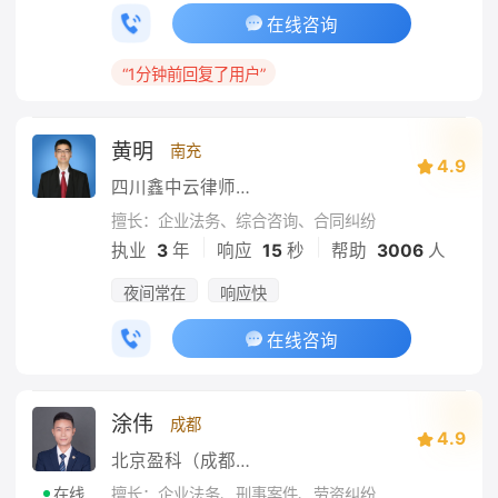
在线咨询
“1分钟前回复了用户”
黄明
南充
4.9
四川鑫中云律师事务所
擅长：企业法务、综合咨询、合同纠纷
|
|
执业
3
年
响应
15
秒
帮助
3006
人
夜间常在
响应快
在线咨询
涂伟
成都
4.9
北京盈科（成都）律师事务所
擅长：企业法务、刑事案件、劳资纠纷
在线