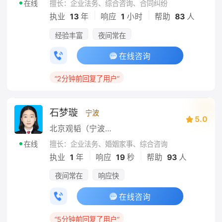
擅长：企业法务、综合咨询、合同纠纷
在线
|
|
执业
13
年
响应
1
小时
帮助
83
人
经验丰富
夜间常在
在线咨询
“2分钟前回复了用户”
石梦璇
宁波
5.0
北京观韬（宁波）律师事务所
擅长：企业法务、婚姻家事、综合咨询
在线
|
|
执业
1
年
响应
19
秒
帮助
93
人
夜间常在
响应快
在线咨询
“5分钟前回复了用户”