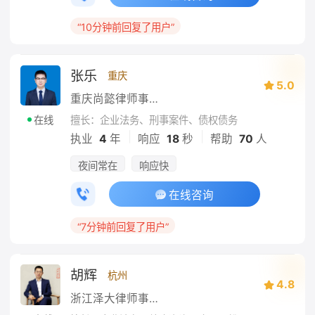
“10分钟前回复了用户”
张乐
重庆
5.0
重庆尚懿律师事务所
擅长：企业法务、刑事案件、债权债务
在线
|
|
执业
4
年
响应
18
秒
帮助
70
人
夜间常在
响应快
在线咨询
“7分钟前回复了用户”
胡辉
杭州
4.8
浙江泽大律师事务所