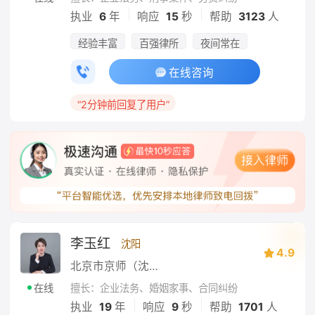
|
|
执业
6
年
响应
15
秒
帮助
3123
人
经验丰富
百强律所
夜间常在
在线咨询
“2分钟前回复了用户”
李玉红
沈阳
4.9
北京市京师（沈阳）律师事务所
擅长：企业法务、婚姻家事、合同纠纷
在线
|
|
执业
19
年
响应
9
秒
帮助
1701
人