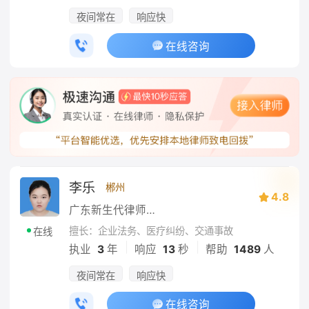
夜间常在
响应快
在线咨询
李乐
郴州
4.8
广东新生代律师事务所
擅长：企业法务、医疗纠纷、交通事故
在线
|
|
执业
3
年
响应
13
秒
帮助
1489
人
夜间常在
响应快
在线咨询