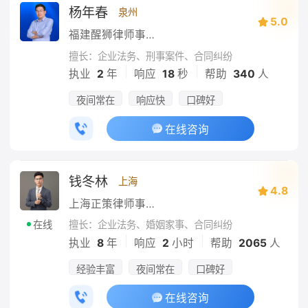
杨年春
泉州
5.0
福建醒狮律师事务所
擅长：企业法务、刑事案件、合同纠纷
|
|
执业
2
年
响应
18
秒
帮助
340
人
夜间常在
响应快
口碑好
在线咨询
钱冬林
上海
4.8
上海正策律师事务所
擅长：企业法务、婚姻家事、合同纠纷
在线
|
|
执业
8
年
响应
2
小时
帮助
2065
人
经验丰富
夜间常在
口碑好
在线咨询