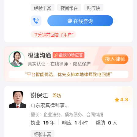
经验丰富
夜间常在
响应快
在线咨询
“7分钟前回复了用户”
谢保江
潍坊
4.8
山东索真律师事务所
擅长：企业法务、债权债务、合同纠纷
|
|
执业
19
年
响应
1
小时
帮助
0
人
经验丰富