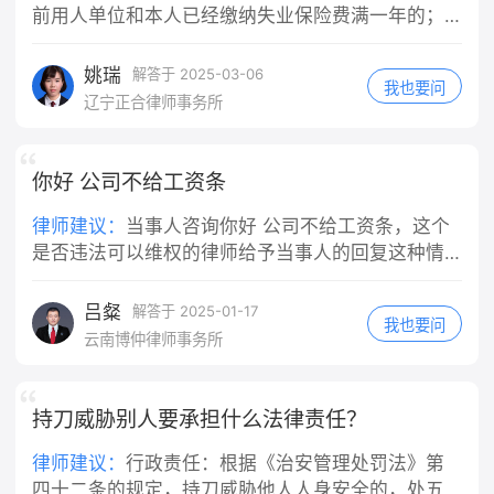
房屋所在地基层法院/线上人民法院小程
交强险全额赔付医疗费用，超出部分机
位指派的任务。快递员在送快递途中发
前用人单位和本人已经缴纳失业保险费满一年的；
序提交立案，诉讼费极低（标的1万内
动车方承担30%。这是最普遍的认定结
生交通事故，通常都会被认定为执行工
（二）非因本人意愿中断就业的； （三）已经进行
诉讼费50元）； 2. 申请仲裁：若租赁
果。 3. 同等责任：仅在机动车存在明
作任务的行为。即便你是"临时工"或者
失业登记，并有求职要求的。 具体申领程序、手续
姚瑞
解答于 2025-03-06
合同约定仲裁条款，按约定提起仲裁。
显超速等严重违法情形才会出现，概率
我也要问
没有签订正式劳动合同，只要实际上是
及支付标准等详情，建议向当地人社局作咨询。
辽宁正合律师事务所
三、⚠️关键避坑提醒 1. 不要擅自弃房
很低。 五、关键提示 轻伤伤情赔偿额
在为单位工作、接受单位管理，法院通
失联：退房时做好房屋现状拍照交接，
度大多在交强险赔付范围内，即便你是
常会认定构成事实上的劳动关系或劳务
避免房东反咬租客损坏房屋； 2. 房东
主要责任，个人额外支出并不会太多；
关系，公司不能以"不是正式员工"为由
你好 公司不给工资条
不得以“签完合同即不能退租”抗辩：合
对事故认定书不服，可在收到认定书3
免责。 此外，如果快递公司为车辆或员
同履行前提是房屋符合居住条件，房东
日内申请复核。 需要我给你一段向交警
工投保了商业第三者责任险（包括交强
律师建议：
当事人咨询你好 公司不给工资条，这个
先违约在先，租客法定解约权不受签约
陈述、争取对方次责的口述内容吗？
险等），应首先由保险公司在保险合同
是否违法可以维权的律师给予当事人的回复这种情
约束； 3. 若房东主张“跳蚤是租客饲养
约定的范围内先行赔付，不足部分再由
况，如果单位没有少发工资仲裁是申请不了的。
宠物导致”，举证责任在房东，房东无法
用人单位承担赔偿责任。伤者医药费几
吕粲
解答于 2025-01-17
举证则扣款无效。 需要我帮你草拟一份
我也要问
千元，通常在保险理赔范围内，应先走
云南博仲律师事务所
发给房东的正式催告短信文案吗？
保险理赔程序。 三、公司赔完之后，会
找你追偿吗？ 这是你可能最关心的问
题。《民法典》第一千一百九十一条同
持刀威胁别人要承担什么法律责任？
时规定，用人单位承担侵权责任后，可
以向有故意或者重大过失的工作人员追
律师建议：
‌行政责任‌：根据《治安管理处罚法》第
偿。 也就是说，如果这次事故中你有故
四十二条的规定，持刀威胁他人人身安全的，处五