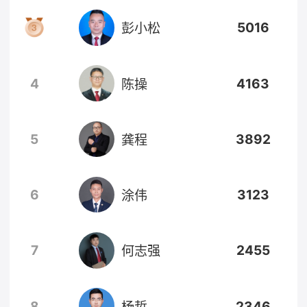
5016
彭小松
4
4163
陈操
5
3892
龚程
6
3123
涂伟
7
2455
何志强
8
2346
杨哲