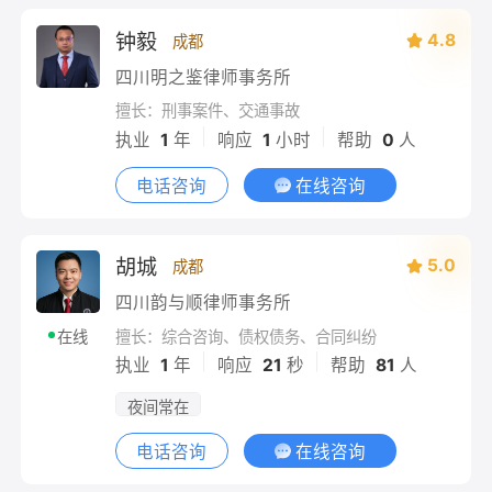
钟毅
4.8
成都
四川明之鉴律师事务所
擅长：刑事案件、交通事故
|
|
执业
1
年
响应
1
小时
帮助
0
人
电话咨询
在线咨询
胡城
5.0
成都
四川韵与顺律师事务所
擅长：综合咨询、债权债务、合同纠纷
在线
|
|
执业
1
年
响应
21
秒
帮助
81
人
夜间常在
电话咨询
在线咨询