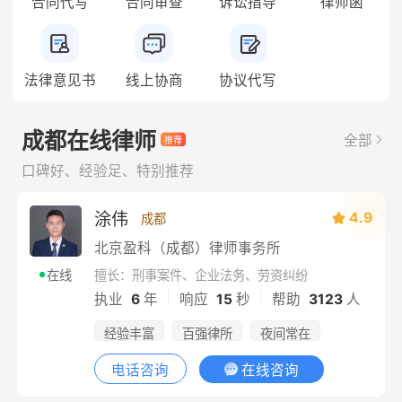
合同代写
合同审查
诉讼指导
律师函
法律意见书
线上协商
协议代写
成都在线律师
全部
口碑好、经验足、特别推荐
涂伟
4.9
成都
北京盈科（成都）律师事务所
擅长：刑事案件、企业法务、劳资纠纷
在线
|
|
执业
6
年
响应
15
秒
帮助
3123
人
经验丰富
百强律所
夜间常在
电话咨询
在线咨询