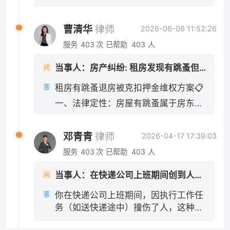
都会被认定为执行工作任务的行为。即便你
要诱因： 1. 机动车正常行驶、无超速、
认定书3日内申请复核。 需要我给你一段向交警
现状拍照交接，避免房东反咬租客损坏房屋；
是"临时工"或者没有签订正式劳动合同，只要实
酒驾、分心驾驶等违法行为：电动车主
陈述、争取对方次责的口述内容吗？
2. 房东不得以“签完合同即不能退租”抗辩：合同
际上是在为单位工作、接受单位管理，法院通常
曹清华
律师
2026-06-06 11:52:26
责（70%及以上），机动车次责（30%
履行前提是房屋符合居住条件，房东先违约在
会认定构成事实上的劳动关系或劳务关系，公司
以内），多数情况划定电动车全责；
服务
403
次
已帮助
403
人
先，租客法定解约权不受签约约束； 3. 若房东
不能以"不是正式员工"为由免责。 此外，如果快
2. 机动车存在超速、未避让、刹车不及
主张“跳蚤是租客饲养宠物导致”，举证责任在房
递公司为车辆或员工投保了商业第三者责任险
时等过错：电动车主要责任，机动车次
当事人：房产纠纷: 租房发现有跳蚤但是签了合同想退房房东不退押金还扣一千
问
东，房东无法举证则扣款无效。 需要我帮你草拟
（包括交强险等），应首先由保险公司在保险合
要责任；极少会判定同等责任。 即便机
一份发给房东的正式催告短信文案吗？
同约定的范围内先行赔付，不足部分再由用人单
租房有跳蚤退房被克扣押金维权方案📋
答
动车无任何违法，交强险依然会优先赔
位承担赔偿责任。伤者医药费几千元，通常在保
一、法律定性：房屋有跳蚤属于房东违
付伤者损失。 二、赔偿规则（重点，
险理赔范围内，应先走保险理赔程序。 三、公司
约 依据《民法典》第七百零八条、第七
你是电动车一方） 1. 交强险无责赔付规
赔完之后，会找你追偿吗？ 这是你可能最关心的
百一十二条：出租人应当保证租赁房屋
则 机动车交强险不分责任比例，先全额
问题。《民法典》第一千一百九十一条同时规
邓青青
律师
2026-04-17 17:39:03
适宜居住，无卫生虫害问题，屋内大面
赔付：医疗费1.8万限额、伤残相关损失
定，用人单位承担侵权责任后，可以向有故意或
服务
403
次
已帮助
403
人
积滋生跳蚤，达不到正常居住标准，属
18万限额。你的轻伤医疗费，基本可以
者重大过失的工作人员追偿。 也就是说，如果这
于出租方未尽房屋适租义务，租客有权
由对方交强险全额承担，不用按责任比
次事故中你有故意或重大过失，比如故意撞人、
当事人：在快递公司上班期间创到人，公司需不需要报一些医药费 帮问助手：是否在工作任务中撞人？ 当事人：是工作任务 帮问助手：伤者医药费花了多少？ 当事人：几千元
问
主张解除租赁合同、全额退还押金，房
例折算。 只有超出交强险限额的部分，
醉酒驾驶、严重违反交通规则导致事故等，那么
东无故扣除1000元无合法依据。 核心
才按照双方责任比例划分承担。 2. 损
公司在赔偿伤者之后，可以向你追索部分或全部
你在快递公司上班期间，因执行工作任
答
举证要点（优先留存证据） 1. 虫害实景
失承担顺序 交强险先行赔付 → 不足部
赔偿款。但如果你只有一般过失（比如正常的驾
务（如送快递途中）撞伤了人，这种情
证据：房屋跳蚤实拍视频、照片、消杀
驶失误、轻微违反交规但未达到重大过失程
分，由机动车商业三者险按次要责任比
况下，伤者的医药费应当由快递公司承
度），公司就不能向你追偿。 需要特别注意的
沟通记录、除虫消费票据； 2. 沟通记
例承担 → 仍有剩余，才由你自行承