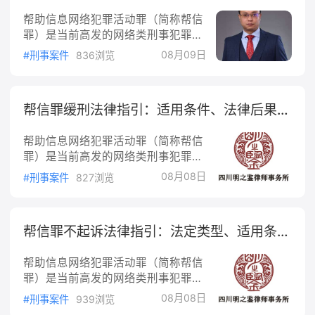
产损失，被害人有权要求犯罪者承担相应的赔偿责
帮助信息网络犯罪活动罪（简称帮信
任。
罪）是当前高发的网络类刑事犯罪，
当事人被刑事拘留后的37天是刑事辩
08月09日
#刑事案件
836浏览
护的关键窗口期。本文从法律规定层
面，梳理帮信罪拘留后的法定程序与
辩护要点。一、黄金37天的法律依据
帮信罪缓刑法律指引：适用条件、法律后果与法律依据
“黄金37天”由两段法定期间构成：刑
事拘留期间：根据《中华人民共和国
帮助信息网络犯罪活动罪（简称帮信
刑事诉讼法》第九十一条，公安机关
罪）是当前高发的网络类刑事犯罪，
对被拘留的人，认为需要逮捕的，应
缓刑是该类案件中常见的量刑诉求。
当在拘留后的三日以内，提请人民检
08月08日
#刑事案件
827浏览
本文从法律规定层面，梳理帮信罪缓
察院审查批准。在特殊情况下，提请
刑的适用条件、法律后果与相关法律
审查批准
依据。一、缓刑的法定适用条件根据
帮信罪不起诉法律指引：法定类型、适用条件与法律依据
《中华人民共和国刑法》第七十二条
规定，对于被判处拘役、三年以下有
帮助信息网络犯罪活动罪（简称帮信
期徒刑的犯罪分子，同时符合下列条
罪）是当前高发的网络类刑事犯罪，
件的，可以宣告缓刑，对其中不满十
不起诉是该类案件中较为理想的处理
八周岁的人、怀孕的妇女和已满七十
08月08日
#刑事案件
939浏览
结果。本文从法律规定层面，梳理帮
五周岁的人，应当宣告缓刑：犯罪情