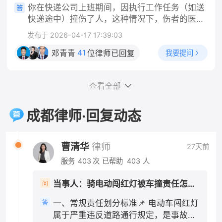
记录、除虫消费票据； 2. 沟通记录：和房东反
你在快递公司上班期间，因执行工作任务（如送
阶段，你这边实操做法 1. 固定全部证据 保存路
映跳蚤问题、提出退房的微信/短信/通话录音；
快递途中）撞伤了人，这种情况下，伤者的医药
口监控线索、就医病历、检查报告、医疗票据；
3. 合同+缴费凭证：租房合同、押金转账记录、
费应当由快递公司承担，而不是由你个人承担。
向交警提出：机动车行经路口未尽观察、减速注
发布于 2026-04-17 17:39:03
租金付款截图。 二、分步维权操作 1. 先行书面
这是法律的明确规定，法律依据是《中华人民共
意义务，请求适当降低自身责任比例。 2. 责任
协商（成本最低） 向房东发送文字催告（微信/
和国民法典》第一千一百九十一条第一款："用
41
我要提问
邓青青
位律师已回复
认定抗辩要点 闯红灯是主要过错，但机动车通过
短信留痕），参考话术： 依据民法典规定，出租
人单位的工作人员因执行工作任务造成他人损害
交叉路口负有法定减速、瞭望义务，请求认定机
房屋存在跳蚤虫害无法正常居住，属于你方违
的，由用人单位承担侵权责任。" 一、公司承担
动车承担次要责任，不要申请全责认定。 3. 不
约，现正式解除租赁合同，请于3日内全额退还
查看全部
的是"替代责任"，不问你有没有错 需要特别说明
要轻易自认全责 一旦认定电动车全责，你所有医
租房押金，你方私自扣除1000元没有合同及法律
的是，公司的赔偿责任和你是否有过错是两回
疗费只能自行承担大部分，且还要赔偿对方车辆
依据，逾期不退我将向住建部门投诉并提起诉
事。根据法律规定，用人单位承担的是无过错替
成都律师·回复动态
维修费用。 四、责任认定几种常见结果 1. 电动
讼。 2. 行政投诉（协商无果后） - 12345政务
代责任——也就是说，只要你是在执行工作任务
车全责：你承担全部损失，同时赔偿机动车修车
热线：拨打热线投诉租房纠纷，属地住建局/市场
的过程中造成他人损害，不管公司有没有管理上
费用；交强险依旧赔付医疗费1.8万以内。 2. 电
监管介入调解； - 属地街道办/社区人民调解委
的过错，公司都要承担赔偿责任，这是法律的强
曹清华
律师
27天前
动车主责70%、机动车次责30%：交强险全额赔
员会：现场申请人民调解，免费组织双方协商退
制性规定。 二、"工作任务"的认定是关键 你提
付医疗费用，超出部分机动车方承担30%。这是
服务
403
次
已帮助
403
人
费。 3. 司法途径（投诉调解无效） 1. 小额诉
到"是工作任务"，这一点非常重要。根据法律规
最普遍的认定结果。 3. 同等责任：仅在机动车
讼：押金金额不大，在房屋所在地基层法院/线上
定和司法实践，判断是否属于"执行工作任务"，
存在明显超速等严重违法情形才会出现，概率很
当事人：骑电动闯红灯被车撞责任怎么划分 帮问助手：你是哪一方？ 当事人：骑电动车方 帮问助手：报警了吗？认定书出了吗？责任怎么划分的？ 当事人：已报未定责 帮问助手：有没有人受伤？车损严重吗？ 当事人：有人受伤 帮问助手：伤到哪了？医疗费大概花了多少？ 当事人：轻伤
问
人民法院小程序提交立案，诉讼费极低（标的1
主要看以下几点：事故发生时你是否正在为单位
低。 五、关键提示 轻伤伤情赔偿额度大多在交
万内诉讼费50元）； 2. 申请仲裁：若租赁合同
工作、是否受单位管理、是否在执行单位指派的
一、常规责任划分标准📌 电动车闯红灯
答
强险赔付范围内，即便你是主要责任，个人额外
约定仲裁条款，按约定提起仲裁。 三、⚠️关键
任务。快递员在送快递途中发生交通事故，通常
属于严重违反道路通行规定，是事故主
支出并不会太多；对事故认定书不服，可在收到
避坑提醒 1. 不要擅自弃房失联：退房时做好房屋