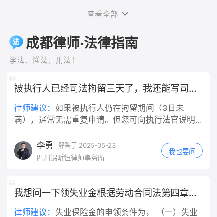
担，而不是由你个人承担。这是法律的
是，对于轻微违反交规的情况，是否构成"重大
录：和房东反映跳蚤问题、提出退房的
担。 车辆维修费：机动车的车损，会按
明确规定，法律依据是《中华人民共和
查看全部
过失"，需要结合具体案情综合判断，并非任何
微信/短信/通话录音； 3. 合同+缴费凭
照责任比例，由你承担主要部分。
国民法典》第一千一百九十一条第一
违规行为都等同于重大过失。最终认定权在司法
证：租房合同、押金转账记录、租金付
三、未定责阶段，你这边实操做法 1. 固
款："用人单位的工作人员因执行工作任
成都律师·法律指南
机关，实践中会根据事故责任认定、违规程度等
款截图。 二、分步维权操作 1. 先行书
定全部证据 保存路口监控线索、就医病
务造成他人损害的，由用人单位承担侵
因素综合判断。
面协商（成本最低） 向房东发送文字催
历、检查报告、医疗票据；向交警提
权责任。" 一、公司承担的是"替代责
学法、懂法，用法！
告（微信/短信留痕），参考话术： 依
出：机动车行经路口未尽观察、减速注
任"，不问你有没有错 需要特别说明的
据民法典规定，出租房屋存在跳蚤虫害
意义务，请求适当降低自身责任比例。
是，公司的赔偿责任和你是否有过错是
被执行人已经司法拘留三天了，我还能写司法拘留申请书吗
无法正常居住，属于你方违约，现正式
2. 责任认定抗辩要点 闯红灯是主要过
两回事。根据法律规定，用人单位承担
解除租赁合同，请于3日内全额退还租
错，但机动车通过交叉路口负有法定减
的是无过错替代责任——也就是说，只
律师建议：
如果被执行人仍在拘留期间（3日未
房押金，你方私自扣除1000元没有合同
速、瞭望义务，请求认定机动车承担次
要你是在执行工作任务的过程中造成他
满），通常无需重复申请。但您可向执行法官说明
及法律依据，逾期不退我将向住建部门
要责任，不要申请全责认定。 3. 不要
人损害，不管公司有没有管理上的过
情况，**建议延长拘留期限或采取其他强制措施**
投诉并提起诉讼。 2. 行政投诉（协商
轻易自认全责 一旦认定电动车全责，你
错，公司都要承担赔偿责任，这是法律
（如列入失信名单、限制高消费等）。
李勇
解答于 2025-05-23
无果后） - 12345政务热线：拨打热线
所有医疗费只能自行承担大部分，且还
我也要问
的强制性规定。 二、"工作任务"的认定
四川锦昕恒律师事务所
投诉租房纠纷，属地住建局/市场监管介
要赔偿对方车辆维修费用。 四、责任
是关键 你提到"是工作任务"，这一点非
入调解； - 属地街道办/社区人民调解委
认定几种常见结果 1. 电动车全责：你承
常重要。根据法律规定和司法实践，判
员会：现场申请人民调解，免费组织双
担全部损失，同时赔偿机动车修车费
断是否属于"执行工作任务"，主要看以
我想问一下领失业金根据劳动合同法第四章好多条才合格
方协商退费。 3. 司法途径（投诉调解
用；交强险依旧赔付医疗费1.8万以内。
下几点：事故发生时你是否正在为单位
无效） 1. 小额诉讼：押金金额不大，在
2. 电动车主责70%、机动车次责30%：
工作、是否受单位管理、是否在执行单
律师建议：
失业保险金的申领条件为， （一）失业