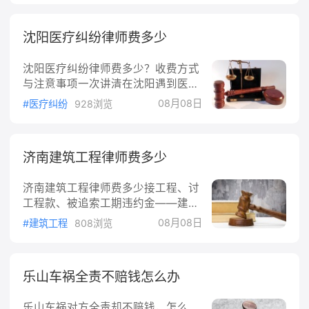
信罪不起诉的法定类型、适用条件与
节较轻；有悔罪表
相关法律依据。一、不起诉的法定类
沈阳医疗纠纷律师费多少
型根据《中华人民共和国刑事诉讼
法》的规定，不起诉分为三类：法定
沈阳医疗纠纷律师费多少？收费方式
不起诉犯罪嫌疑人没有犯罪事实，或
与注意事项一次讲清在沈阳遇到医疗
者有下列情形之一的，人民检察院应
纠纷，比如手术出问题、用药出错、
当作出不起诉决定：情节显著轻微、
08月08日
#医疗纠纷
928浏览
检查延误导致损害，很多人第一反应
危害不大，不认为是犯罪的；犯罪已
是"请个律师要花多少钱"。这个数字
过追诉时效期限的；
没有统一价，但收费的规则是明确
济南建筑工程律师费多少
的。下面把医疗纠纷律师费怎么算、
还有什么额外开支，一次说清楚。
济南建筑工程律师费多少接工程、讨
一、沈阳医疗纠纷律师费怎么收？通
工程款、被追索工期违约金——建设
常有三种方式依据《律师服务收费管
工程纠纷找律师是常事，但济南请一
理办法》第九条，律师服务收费实行
08月08日
#建筑工程
808浏览
个建筑工程方向的律师到底要花多少
政府指导价和市场调节价两种形式。
钱，很多人心里没底。这篇把收费的
医疗纠纷案件不属于政府指导价范
门道拆开讲，让你在谈律师费时不至
围，由律所与当事人协商定价，沈阳
乐山车祸全责不赔钱怎么办
于被牵着走。一、济南建筑工程律师
各家律所普遍采用下面三种方式：1.
费有哪几种收法建筑工程案件的律师
按件收费案情相对简单、不涉及大额
乐山车祸对方全责却不赔钱，怎么