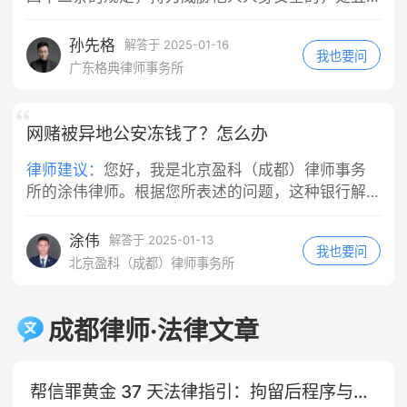
意或重大过失，比如故意撞人、醉酒驾
日以下拘留或者五百元以下罚款；情节较重的，处
驶、严重违反交通规则导致事故等，那
五日以上十日以下拘留，可以并处五百元以下罚
孙先格
解答于 2025-01-16
我也要问
么公司在赔偿伤者之后，可以向你追索
款。 ‌刑事责任‌：持刀威胁他人可能构成多种犯罪，
广东格典律师事务所
部分或全部赔偿款。但如果你只有一般
具体取决于实际情况： ‌抢劫罪‌：如果以非法占有为
过失（比如正常的驾驶失误、轻微违反
目的，拿刀威胁他人，迫使他人交出财物，这种行
交规但未达到重大过失程度），公司就
为符合抢劫罪的构成要件。 ‌敲诈勒索罪‌：当拿刀威
网赌被异地公安冻钱了？怎么办
不能向你追偿。 需要特别注意的是，对
胁他人，以非法占有为目的，要求他人交付财物或
律师建议：
您好，我是北京盈科（成都）律师事务
于轻微违反交规的情况，是否构成"重大
者作出一定行为从而获取利益，可能构成敲诈勒索
所的涂伟律师。根据您所表述的问题，这种银行解
过失"，需要结合具体案情综合判断，并
罪。 ‌寻衅滋事罪‌：如果拿刀威胁他人的行为是无端
冻👌等案件办理完毕才行，可以经常与办案民警沟
非任何违规行为都等同于重大过失。最
挑起事端，破坏社会秩序，情节恶劣的，可构成寻
终认定权在司法机关，实践中会根据事
衅滋事罪。 ‌敲诈勒索罪‌：根据《刑法》第二百七十
涂伟
通查问案件进展。
解答于 2025-01-13
我也要问
故责任认定、违规程度等因素综合判
四条的规定，敲诈勒索公私财物，数额较大或者多
北京盈科（成都）律师事务所
断。
次敲诈勒索的，处三年以下有期徒刑、拘役或者管
制，并处或者单处罚金；数额巨大或者有其他严重
情节的，处三年以上十年以下有期徒刑，并处罚
成都律师·法律文章
金；数额特别巨大或者有其他特别严重情节的，处
十年以上有期徒刑，并处罚金。 ‌民事责任‌：如果持
刀威胁他人的行为导致被害人受到精神损害或者财
帮信罪黄金 37 天法律指引：拘留后程序与辩护要点