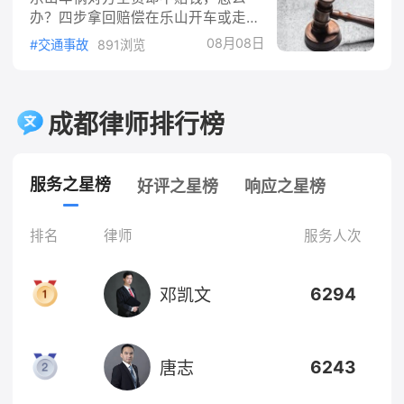
收费，主要就三种方式。固定收费案
赔
办？四步拿回赔偿在乐山开车或走路
情简单、争议不大的案子，比如单纯
被撞，交警出了事故认定书，对方全
的建材货款纠纷、小金额的劳务费纠
08月08日
#交通事故
891浏览
责。可真到赔钱这一步，对方要么说
纷，双方直接谈一个总价，一口价包
自己没钱，要么干脆不接电话。这
干。这种方式最省心，适合标的清
种"全责不赔钱"的情况不少见，但法
楚、证据齐全的案件。按标的额比例
律上其实给你留了一条完整的路径，
成都律师排行榜
收费这是工程纠纷最主流的算法。依
按顺序走就行。一、全责不赔钱，先
据《律师服
搞清楚钱该由谁出依据《中华人民共
和国民法典》第一千二百零八条，机
服务之星榜
好评之星榜
响应之星榜
动车发生交通事故造成损害的，依照
道路交通安全法律和本法的有关规定
承担赔偿责任。再看《中华人民共和
排名
律师
服务人次
国道路交通安全法》第七十六条第一
款，机动车发生交通事故造成人身伤
6294
邓凯文
亡、财产损失的，由保险公司在交强
险
6243
唐志