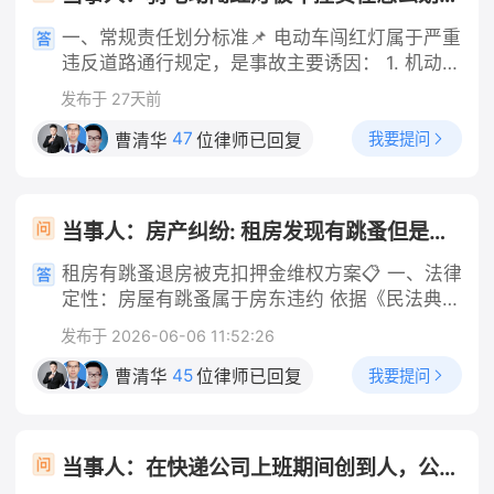
一、常规责任划分标准📌 电动车闯红灯属于严重
违反道路通行规定，是事故主要诱因： 1. 机动车
正常行驶、无超速、酒驾、分心驾驶等违法行
发布于 27天前
为：电动车主责（70%及以上），机动车次责
（30%以内），多数情况划定电动车全责；
47
我要提问
曹清华
位律师已回复
2. 机动车存在超速、未避让、刹车不及时等过
错：电动车主要责任，机动车次要责任；极少会
判定同等责任。 即便机动车无任何违法，交强险
当事人：房产纠纷: 租房发现有跳蚤但是签了合同想退房房东不退押金还扣一千
依然会优先赔付伤者损失。 二、赔偿规则（重
点，你是电动车一方） 1. 交强险无责赔付规则
租房有跳蚤退房被克扣押金维权方案📋 一、法律
机动车交强险不分责任比例，先全额赔付：医疗
定性：房屋有跳蚤属于房东违约 依据《民法典》
费1.8万限额、伤残相关损失18万限额。你的轻伤
第七百零八条、第七百一十二条：出租人应当保
发布于 2026-06-06 11:52:26
医疗费，基本可以由对方交强险全额承担，不用
证租赁房屋适宜居住，无卫生虫害问题，屋内大
按责任比例折算。 只有超出交强险限额的部分，
面积滋生跳蚤，达不到正常居住标准，属于出租
45
我要提问
曹清华
位律师已回复
才按照双方责任比例划分承担。 2. 损失承担顺
方未尽房屋适租义务，租客有权主张解除租赁合
序 交强险先行赔付 → 不足部分，由机动车商业
同、全额退还押金，房东无故扣除1000元无合法
三者险按次要责任比例承担 → 仍有剩余，才由
依据。 核心举证要点（优先留存证据） 1. 虫害
当事人：在快递公司上班期间创到人，公司需不需要报一些医药费 帮问助手：是否在工作任务中撞人？ 当事人：是工作任务 帮问助手：伤者医药费花了多少？ 当事人：几千元
你自行承担。 车辆维修费：机动车的车损，会按
实景证据：房屋跳蚤实拍视频、照片、消杀沟通
照责任比例，由你承担主要部分。 三、未定责