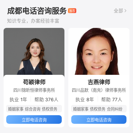
成都电话咨询服务
全部
知识专业，办案经验丰富
苟颖律师
吉燕律师
四川锦昕恒律师事务所
四川品默（南充）律师事务所
|
|
执业
1
年
帮助
376
人
执业
8
年
帮助
77
人
婚姻家事
综合咨询
债权债务
婚姻家事
债权债务
合同纠纷
立即电话咨询
立即电话咨询