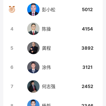
5012
彭小松
4
4154
陈操
5
3892
龚程
6
3121
涂伟
7
2452
何志强
8
2346
杨哲