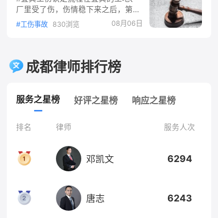
条，夫妻在婚姻关系存续期间取得的
一顺序继
厂里受了伤，伤情稳下来之后，第一
财产属于夫妻共同财产。落到房产
件要紧事就是做工伤认定。认定了工
上，常见的有三类：婚后夫妻共同出
08月06日
#工伤事故
830浏览
伤，医疗费、停工留薪期工资、伤残
资买的房，无论登记在谁名下；婚后
待遇才有依据。很多人卡在"不知道
用共同收入还贷的房；以及一方婚前
怎么走流程"，其实全国一套规则，
买房、婚后共同还贷的房。只要是共
宜宾执行的就是《工伤保险条例》，
成都律师排行榜
同财产，离婚时原则上各分一半，但
这篇文章把认定的步骤、材料和时限
法院会结合出资比例、还贷情况、子
一次讲清。##受了工伤，第一步是
女抚
报给单位事故发生后别拖，第一时间
服务之星榜
好评之星榜
响应之星榜
告知单位。根据《工伤保险条例》第
十七条第一款，单位应当自事故伤害
发生之日起30日内，向统筹地区社
排名
律师
服务人次
会保险行政部门提出工伤认定申请。
宜宾的申报窗口就是市、县两级社会
6294
邓凯文
保险行政部门。不少职工受伤后光顾
6243
唐志