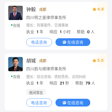
钟毅
4.8
成都
四川明之鉴律师事务所
擅长：刑事案件、交通事故
在线
|
|
执业
1
年
响应
1
小时
帮助
0
人
电话咨询
在线咨询
胡城
5.0
成都
四川韵与顺律师事务所
擅长：综合咨询、债权债务、合同纠纷
在线
|
|
执业
1
年
响应
21
秒
帮助
79
人
夜间常在
电话咨询
在线咨询