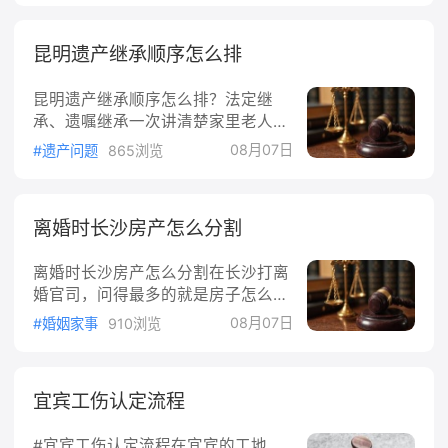
房、房屋质量、过户纠纷到二手房买
价和市场调节价两种形式，合同纠纷
卖违约，每类案子的收费逻辑都不一
这类民事诉讼属于政府指导价范围，
昆明遗产继承顺序怎么排
样。这篇文章把青岛房产纠纷律师费
但具体金额由律师事务所和委托人协
的构成和计价方式讲清楚，让你心里
商确定。1.按标的额比例收费这是合
昆明遗产继承顺序怎么排？法定继
有底。房产纠纷律师费主要按什么标
同
承、遗嘱继承一次讲清楚家里老人走
准收青岛的律师事务所执行的是《律
了，房子、存款到底该谁拿？在昆
师服务收费管理办法》确立的收费框
08月07日
#遗产问题
865浏览
明，不少家庭分遗产时才发现兄弟姐
架。该办法第6条规定，律师服务收
妹意见不统一。遗产怎么分，法律上
费实行政府指导价和市场调节价相结
写得明明白白，这篇文章把继承顺序
合。房产纠纷属于民商事诉讼，目前
离婚时长沙房产怎么分割
和分配规则捋清楚。一、遗产继承按
一般由律师事务所与委托人协商确定
什么顺序来遗产继承分两种：有遗嘱
收费方式和数额，也就是市场调节
离婚时长沙房产怎么分割在长沙打离
的按遗嘱来，没遗嘱的按法定继承
价。
婚官司，问得最多的就是房子怎么
来。先说法定继承。《中华人民共和
分。房子怎么分，不看谁挣得多、谁
国民法典》第一千一百二十七条规
08月07日
#婚姻家事
910浏览
吵得凶，只看一件事：这套房到底算
定，法定继承的第一顺序继承人是配
夫妻共同财产，还是某一方的个人财
偶、子女、父母；第二顺序继承人是
产。下面把几种常见情况掰开揉碎讲
兄弟姐妹、祖父母、外祖父母。继承
宜宾工伤认定流程
清楚。先分清：哪些房产算夫妻共同
开始后，先由第一顺序继承人继承，
财产根据《民法典》第一千零六十二
第二顺序继承人不继承；只有没有第
#宜宾工伤认定流程在宜宾的工地、