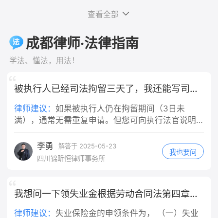
担，而不是由你个人承担。这是法律的
是，对于轻微违反交规的情况，是否构成"重大
录：和房东反映跳蚤问题、提出退房的
担。 车辆维修费：机动车的车损，会按
明确规定，法律依据是《中华人民共和
查看全部
过失"，需要结合具体案情综合判断，并非任何
微信/短信/通话录音； 3. 合同+缴费凭
照责任比例，由你承担主要部分。
国民法典》第一千一百九十一条第一
违规行为都等同于重大过失。最终认定权在司法
证：租房合同、押金转账记录、租金付
三、未定责阶段，你这边实操做法 1. 固
款："用人单位的工作人员因执行工作任
成都律师·法律指南
机关，实践中会根据事故责任认定、违规程度等
款截图。 二、分步维权操作 1. 先行书
定全部证据 保存路口监控线索、就医病
务造成他人损害的，由用人单位承担侵
因素综合判断。
面协商（成本最低） 向房东发送文字催
历、检查报告、医疗票据；向交警提
权责任。" 一、公司承担的是"替代责
学法、懂法，用法！
告（微信/短信留痕），参考话术： 依
出：机动车行经路口未尽观察、减速注
任"，不问你有没有错 需要特别说明的
据民法典规定，出租房屋存在跳蚤虫害
意义务，请求适当降低自身责任比例。
是，公司的赔偿责任和你是否有过错是
被执行人已经司法拘留三天了，我还能写司法拘留申请书吗
无法正常居住，属于你方违约，现正式
2. 责任认定抗辩要点 闯红灯是主要过
两回事。根据法律规定，用人单位承担
解除租赁合同，请于3日内全额退还租
错，但机动车通过交叉路口负有法定减
的是无过错替代责任——也就是说，只
律师建议：
如果被执行人仍在拘留期间（3日未
房押金，你方私自扣除1000元没有合同
速、瞭望义务，请求认定机动车承担次
要你是在执行工作任务的过程中造成他
满），通常无需重复申请。但您可向执行法官说明
及法律依据，逾期不退我将向住建部门
要责任，不要申请全责认定。 3. 不要
人损害，不管公司有没有管理上的过
情况，**建议延长拘留期限或采取其他强制措施**
投诉并提起诉讼。 2. 行政投诉（协商
轻易自认全责 一旦认定电动车全责，你
错，公司都要承担赔偿责任，这是法律
（如列入失信名单、限制高消费等）。
李勇
解答于 2025-05-23
无果后） - 12345政务热线：拨打热线
所有医疗费只能自行承担大部分，且还
我也要问
的强制性规定。 二、"工作任务"的认定
四川锦昕恒律师事务所
投诉租房纠纷，属地住建局/市场监管介
要赔偿对方车辆维修费用。 四、责任
是关键 你提到"是工作任务"，这一点非
入调解； - 属地街道办/社区人民调解委
认定几种常见结果 1. 电动车全责：你承
常重要。根据法律规定和司法实践，判
员会：现场申请人民调解，免费组织双
担全部损失，同时赔偿机动车修车费
断是否属于"执行工作任务"，主要看以
我想问一下领失业金根据劳动合同法第四章好多条才合格
方协商退费。 3. 司法途径（投诉调解
用；交强险依旧赔付医疗费1.8万以内。
下几点：事故发生时你是否正在为单位
无效） 1. 小额诉讼：押金金额不大，在
2. 电动车主责70%、机动车次责30%：
工作、是否受单位管理、是否在执行单
律师建议：
失业保险金的申领条件为， （一）失业