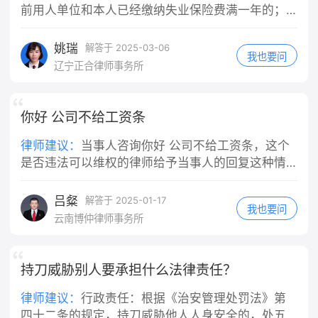
房屋所在地基层法院/线上人民法院小程
交强险全额赔付医疗费用，超出部分机
位指派的任务。快递员在送快递途中发
前用人单位和本人已经缴纳失业保险费满一年的；
序提交立案，诉讼费极低（标的1万内
动车方承担30%。这是最普遍的认定结
生交通事故，通常都会被认定为执行工
（二）非因本人意愿中断就业的； （三）已经进行
诉讼费50元）； 2. 申请仲裁：若租赁
果。 3. 同等责任：仅在机动车存在明
作任务的行为。即便你是"临时工"或者
失业登记，并有求职要求的。 具体申领程序、手续
姚瑞
解答于 2025-03-06
合同约定仲裁条款，按约定提起仲裁。
显超速等严重违法情形才会出现，概率
我也要问
没有签订正式劳动合同，只要实际上是
及支付标准等详情，建议向当地人社局作咨询。
辽宁正合律师事务所
三、⚠️关键避坑提醒 1. 不要擅自弃房
很低。 五、关键提示 轻伤伤情赔偿额
在为单位工作、接受单位管理，法院通
失联：退房时做好房屋现状拍照交接，
度大多在交强险赔付范围内，即便你是
常会认定构成事实上的劳动关系或劳务
避免房东反咬租客损坏房屋； 2. 房东
主要责任，个人额外支出并不会太多；
关系，公司不能以"不是正式员工"为由
你好 公司不给工资条
不得以“签完合同即不能退租”抗辩：合
对事故认定书不服，可在收到认定书3
免责。 此外，如果快递公司为车辆或员
同履行前提是房屋符合居住条件，房东
日内申请复核。 需要我给你一段向交警
工投保了商业第三者责任险（包括交强
律师建议：
当事人咨询你好 公司不给工资条，这个
先违约在先，租客法定解约权不受签约
陈述、争取对方次责的口述内容吗？
险等），应首先由保险公司在保险合同
是否违法可以维权的律师给予当事人的回复这种情
约束； 3. 若房东主张“跳蚤是租客饲养
约定的范围内先行赔付，不足部分再由
况，如果单位没有少发工资仲裁是申请不了的。
宠物导致”，举证责任在房东，房东无法
用人单位承担赔偿责任。伤者医药费几
吕粲
解答于 2025-01-17
举证则扣款无效。 需要我帮你草拟一份
我也要问
千元，通常在保险理赔范围内，应先走
云南博仲律师事务所
发给房东的正式催告短信文案吗？
保险理赔程序。 三、公司赔完之后，会
找你追偿吗？ 这是你可能最关心的问
题。《民法典》第一千一百九十一条同
持刀威胁别人要承担什么法律责任？
时规定，用人单位承担侵权责任后，可
以向有故意或者重大过失的工作人员追
律师建议：
‌行政责任‌：根据《治安管理处罚法》第
偿。 也就是说，如果这次事故中你有故
四十二条的规定，持刀威胁他人人身安全的，处五