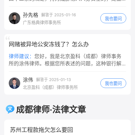
意或重大过失，比如故意撞人、醉酒驾
日以下拘留或者五百元以下罚款；情节较重的，处
驶、严重违反交通规则导致事故等，那
五日以上十日以下拘留，可以并处五百元以下罚
孙先格
解答于 2025-01-16
我也要问
么公司在赔偿伤者之后，可以向你追索
款。 ‌刑事责任‌：持刀威胁他人可能构成多种犯罪，
广东格典律师事务所
部分或全部赔偿款。但如果你只有一般
具体取决于实际情况： ‌抢劫罪‌：如果以非法占有为
过失（比如正常的驾驶失误、轻微违反
目的，拿刀威胁他人，迫使他人交出财物，这种行
交规但未达到重大过失程度），公司就
为符合抢劫罪的构成要件。 ‌敲诈勒索罪‌：当拿刀威
网赌被异地公安冻钱了？怎么办
不能向你追偿。 需要特别注意的是，对
胁他人，以非法占有为目的，要求他人交付财物或
律师建议：
您好，我是北京盈科（成都）律师事务
于轻微违反交规的情况，是否构成"重大
者作出一定行为从而获取利益，可能构成敲诈勒索
所的涂伟律师。根据您所表述的问题，这种银行解
过失"，需要结合具体案情综合判断，并
罪。 ‌寻衅滋事罪‌：如果拿刀威胁他人的行为是无端
冻👌等案件办理完毕才行，可以经常与办案民警沟
非任何违规行为都等同于重大过失。最
挑起事端，破坏社会秩序，情节恶劣的，可构成寻
终认定权在司法机关，实践中会根据事
衅滋事罪。 ‌敲诈勒索罪‌：根据《刑法》第二百七十
涂伟
通查问案件进展。
解答于 2025-01-13
我也要问
故责任认定、违规程度等因素综合判
四条的规定，敲诈勒索公私财物，数额较大或者多
北京盈科（成都）律师事务所
断。
次敲诈勒索的，处三年以下有期徒刑、拘役或者管
制，并处或者单处罚金；数额巨大或者有其他严重
情节的，处三年以上十年以下有期徒刑，并处罚
成都律师·法律文章
金；数额特别巨大或者有其他特别严重情节的，处
十年以上有期徒刑，并处罚金。 ‌民事责任‌：如果持
刀威胁他人的行为导致被害人受到精神损害或者财
苏州工程款拖欠怎么要回