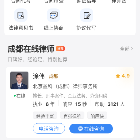
合同代写
合同审查
诉讼指导
律师函
法律意见书
线上协商
协议代写
成都在线律师
全部
口碑好、经验足、特别推荐
涂伟
4.9
成都
北京盈科（成都）律师事务所
擅长：刑事案件、企业法务、劳资纠纷
在线
|
|
执业
6
年
响应
15
秒
帮助
3121
人
经验丰富
百强律所
响应快
电话咨询
在线咨询