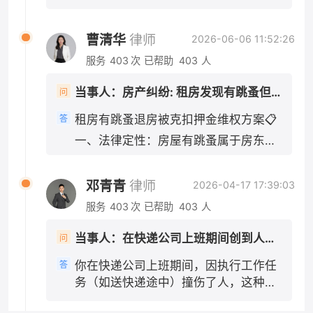
都会被认定为执行工作任务的行为。即便你
要诱因： 1. 机动车正常行驶、无超速、
认定书3日内申请复核。 需要我给你一段向交警
现状拍照交接，避免房东反咬租客损坏房屋；
是"临时工"或者没有签订正式劳动合同，只要实
酒驾、分心驾驶等违法行为：电动车主
陈述、争取对方次责的口述内容吗？
2. 房东不得以“签完合同即不能退租”抗辩：合同
际上是在为单位工作、接受单位管理，法院通常
曹清华
律师
2026-06-06 11:52:26
责（70%及以上），机动车次责（30%
履行前提是房屋符合居住条件，房东先违约在
会认定构成事实上的劳动关系或劳务关系，公司
以内），多数情况划定电动车全责；
服务
403
次
已帮助
403
人
先，租客法定解约权不受签约约束； 3. 若房东
不能以"不是正式员工"为由免责。 此外，如果快
2. 机动车存在超速、未避让、刹车不及
主张“跳蚤是租客饲养宠物导致”，举证责任在房
递公司为车辆或员工投保了商业第三者责任险
时等过错：电动车主要责任，机动车次
当事人：房产纠纷: 租房发现有跳蚤但是签了合同想退房房东不退押金还扣一千
问
东，房东无法举证则扣款无效。 需要我帮你草拟
（包括交强险等），应首先由保险公司在保险合
要责任；极少会判定同等责任。 即便机
一份发给房东的正式催告短信文案吗？
同约定的范围内先行赔付，不足部分再由用人单
租房有跳蚤退房被克扣押金维权方案📋
答
动车无任何违法，交强险依然会优先赔
位承担赔偿责任。伤者医药费几千元，通常在保
一、法律定性：房屋有跳蚤属于房东违
付伤者损失。 二、赔偿规则（重点，
险理赔范围内，应先走保险理赔程序。 三、公司
约 依据《民法典》第七百零八条、第七
你是电动车一方） 1. 交强险无责赔付规
赔完之后，会找你追偿吗？ 这是你可能最关心的
百一十二条：出租人应当保证租赁房屋
则 机动车交强险不分责任比例，先全额
问题。《民法典》第一千一百九十一条同时规
邓青青
律师
2026-04-17 17:39:03
适宜居住，无卫生虫害问题，屋内大面
赔付：医疗费1.8万限额、伤残相关损失
定，用人单位承担侵权责任后，可以向有故意或
服务
403
次
已帮助
403
人
积滋生跳蚤，达不到正常居住标准，属
18万限额。你的轻伤医疗费，基本可以
者重大过失的工作人员追偿。 也就是说，如果这
于出租方未尽房屋适租义务，租客有权
由对方交强险全额承担，不用按责任比
次事故中你有故意或重大过失，比如故意撞人、
当事人：在快递公司上班期间创到人，公司需不需要报一些医药费 帮问助手：是否在工作任务中撞人？ 当事人：是工作任务 帮问助手：伤者医药费花了多少？ 当事人：几千元
问
主张解除租赁合同、全额退还押金，房
例折算。 只有超出交强险限额的部分，
醉酒驾驶、严重违反交通规则导致事故等，那么
东无故扣除1000元无合法依据。 核心
才按照双方责任比例划分承担。 2. 损
公司在赔偿伤者之后，可以向你追索部分或全部
你在快递公司上班期间，因执行工作任
答
举证要点（优先留存证据） 1. 虫害实景
失承担顺序 交强险先行赔付 → 不足部
赔偿款。但如果你只有一般过失（比如正常的驾
务（如送快递途中）撞伤了人，这种情
证据：房屋跳蚤实拍视频、照片、消杀
驶失误、轻微违反交规但未达到重大过失程
分，由机动车商业三者险按次要责任比
况下，伤者的医药费应当由快递公司承
度），公司就不能向你追偿。 需要特别注意的
沟通记录、除虫消费票据； 2. 沟通记
例承担 → 仍有剩余，才由你自行承