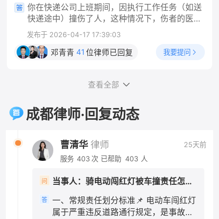
记录、除虫消费票据； 2. 沟通记录：和房东反
你在快递公司上班期间，因执行工作任务（如送
阶段，你这边实操做法 1. 固定全部证据 保存路
映跳蚤问题、提出退房的微信/短信/通话录音；
快递途中）撞伤了人，这种情况下，伤者的医药
口监控线索、就医病历、检查报告、医疗票据；
3. 合同+缴费凭证：租房合同、押金转账记录、
费应当由快递公司承担，而不是由你个人承担。
向交警提出：机动车行经路口未尽观察、减速注
发布于 2026-04-17 17:39:03
租金付款截图。 二、分步维权操作 1. 先行书面
这是法律的明确规定，法律依据是《中华人民共
意义务，请求适当降低自身责任比例。 2. 责任
协商（成本最低） 向房东发送文字催告（微信/
和国民法典》第一千一百九十一条第一款："用
41
我要提问
邓青青
位律师已回复
认定抗辩要点 闯红灯是主要过错，但机动车通过
短信留痕），参考话术： 依据民法典规定，出租
人单位的工作人员因执行工作任务造成他人损害
交叉路口负有法定减速、瞭望义务，请求认定机
房屋存在跳蚤虫害无法正常居住，属于你方违
的，由用人单位承担侵权责任。" 一、公司承担
动车承担次要责任，不要申请全责认定。 3. 不
约，现正式解除租赁合同，请于3日内全额退还
查看全部
的是"替代责任"，不问你有没有错 需要特别说明
要轻易自认全责 一旦认定电动车全责，你所有医
租房押金，你方私自扣除1000元没有合同及法律
的是，公司的赔偿责任和你是否有过错是两回
疗费只能自行承担大部分，且还要赔偿对方车辆
依据，逾期不退我将向住建部门投诉并提起诉
事。根据法律规定，用人单位承担的是无过错替
成都律师·回复动态
维修费用。 四、责任认定几种常见结果 1. 电动
讼。 2. 行政投诉（协商无果后） - 12345政务
代责任——也就是说，只要你是在执行工作任务
车全责：你承担全部损失，同时赔偿机动车修车
热线：拨打热线投诉租房纠纷，属地住建局/市场
的过程中造成他人损害，不管公司有没有管理上
费用；交强险依旧赔付医疗费1.8万以内。 2. 电
监管介入调解； - 属地街道办/社区人民调解委
的过错，公司都要承担赔偿责任，这是法律的强
曹清华
律师
25天前
动车主责70%、机动车次责30%：交强险全额赔
员会：现场申请人民调解，免费组织双方协商退
制性规定。 二、"工作任务"的认定是关键 你提
付医疗费用，超出部分机动车方承担30%。这是
服务
403
次
已帮助
403
人
费。 3. 司法途径（投诉调解无效） 1. 小额诉
到"是工作任务"，这一点非常重要。根据法律规
最普遍的认定结果。 3. 同等责任：仅在机动车
讼：押金金额不大，在房屋所在地基层法院/线上
定和司法实践，判断是否属于"执行工作任务"，
存在明显超速等严重违法情形才会出现，概率很
当事人：骑电动闯红灯被车撞责任怎么划分 帮问助手：你是哪一方？ 当事人：骑电动车方 帮问助手：报警了吗？认定书出了吗？责任怎么划分的？ 当事人：已报未定责 帮问助手：有没有人受伤？车损严重吗？ 当事人：有人受伤 帮问助手：伤到哪了？医疗费大概花了多少？ 当事人：轻伤
问
人民法院小程序提交立案，诉讼费极低（标的1
主要看以下几点：事故发生时你是否正在为单位
低。 五、关键提示 轻伤伤情赔偿额度大多在交
万内诉讼费50元）； 2. 申请仲裁：若租赁合同
工作、是否受单位管理、是否在执行单位指派的
一、常规责任划分标准📌 电动车闯红灯
答
强险赔付范围内，即便你是主要责任，个人额外
约定仲裁条款，按约定提起仲裁。 三、⚠️关键
任务。快递员在送快递途中发生交通事故，通常
属于严重违反道路通行规定，是事故主
支出并不会太多；对事故认定书不服，可在收到
避坑提醒 1. 不要擅自弃房失联：退房时做好房屋