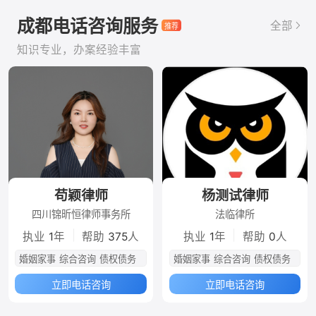
成都电话咨询服务
全部
知识专业，办案经验丰富
苟颖律师
杨测试律师
四川锦昕恒律师事务所
法临律所
|
|
执业
1
年
帮助
375
人
执业
1
年
帮助
0
人
婚姻家事
综合咨询
债权债务
婚姻家事
综合咨询
债权债务
立即电话咨询
立即电话咨询