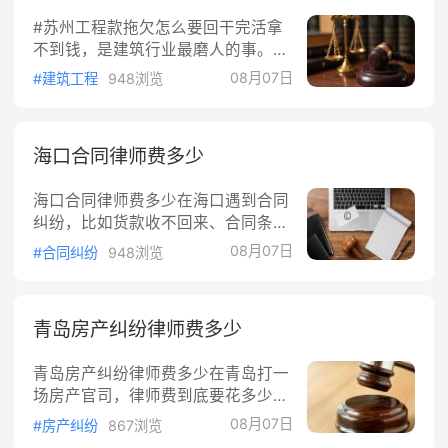
产损失，被害人有权要求犯罪者承担相应的赔偿责
#苏州工程款拖欠怎么要回干完活拿
任。
不到钱，是建筑行业最磨人的事。不
少包工头、分包老板遇到甲方拖工程
08月07日
#建筑工程
948浏览
款，第一反应是找熟人打招呼，结果
钱还是迟迟没影。其实把证据、流
程、法条抓牢，胜算能提一大截。#
海口合同律师费多少
#被拖欠前，先分清这几件事###分
清是直接承包还是转包分包跟总包签
海口合同律师费多少在海口遇到合同
合同的直接承包人，或从总包手里接
纠纷，比如货款收不回来、合同条款
活的分包人，追讨对象就是你的合同
有歧义、对方违约不履行，很多人第
相对方。中间转包好几层的话，谁跟
08月07日
#合同纠纷
948浏览
一反应是想请律师，又怕费用太高请
你签合同就找谁要，别绕圈子。###
不起。合同纠纷的律师费到底怎么
分清工程是否验收结算工程款能不能
算，海口这边一般收多少，这篇一次
要回来，很大程度看验收结算。工程
青岛房产纠纷律师费多少
性说清楚。一、合同纠纷律师费主要
完工，发包人应按约定组织验收，验
按什么方式收合同纠纷属于民事纠
收合格就应付钱。《民法典》第七
青岛房产纠纷律师费多少在青岛打一
纷，律师收费并没有全国统一的一
场房产官司，律师费到底要花多少？
个"一口价"，主要看双方怎么谈。按
这是几乎每个当事人开口就问的第一
照《律师服务收费管理办法》第六条
08月07日
#房产纠纷
867浏览
句话。房产纠纷种类多，从逾期交
的规定，律师服务收费实行政府指导