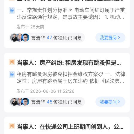
一、常规责任划分标准📌 电动车闯红灯属于严重
违反道路通行规定，是事故主要诱因： 1. 机动车
正常行驶、无超速、酒驾、分心驾驶等违法行
发布于 25天前
为：电动车主责（70%及以上），机动车次责
（30%以内），多数情况划定电动车全责；
47
我要提问
曹清华
位律师已回复
2. 机动车存在超速、未避让、刹车不及时等过
错：电动车主要责任，机动车次要责任；极少会
判定同等责任。 即便机动车无任何违法，交强险
当事人：房产纠纷: 租房发现有跳蚤但是签了合同想退房房东不退押金还扣一千
依然会优先赔付伤者损失。 二、赔偿规则（重
点，你是电动车一方） 1. 交强险无责赔付规则
租房有跳蚤退房被克扣押金维权方案📋 一、法律
机动车交强险不分责任比例，先全额赔付：医疗
定性：房屋有跳蚤属于房东违约 依据《民法典》
费1.8万限额、伤残相关损失18万限额。你的轻伤
第七百零八条、第七百一十二条：出租人应当保
发布于 2026-06-06 11:52:26
医疗费，基本可以由对方交强险全额承担，不用
证租赁房屋适宜居住，无卫生虫害问题，屋内大
按责任比例折算。 只有超出交强险限额的部分，
面积滋生跳蚤，达不到正常居住标准，属于出租
45
我要提问
曹清华
位律师已回复
才按照双方责任比例划分承担。 2. 损失承担顺
方未尽房屋适租义务，租客有权主张解除租赁合
序 交强险先行赔付 → 不足部分，由机动车商业
同、全额退还押金，房东无故扣除1000元无合法
三者险按次要责任比例承担 → 仍有剩余，才由
依据。 核心举证要点（优先留存证据） 1. 虫害
当事人：在快递公司上班期间创到人，公司需不需要报一些医药费 帮问助手：是否在工作任务中撞人？ 当事人：是工作任务 帮问助手：伤者医药费花了多少？ 当事人：几千元
你自行承担。 车辆维修费：机动车的车损，会按
实景证据：房屋跳蚤实拍视频、照片、消杀沟通
照责任比例，由你承担主要部分。 三、未定责