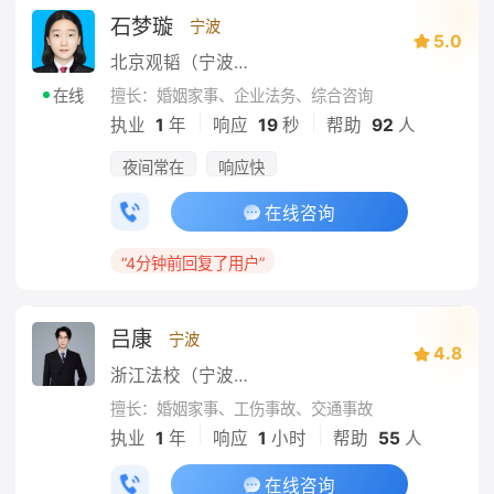
石梦璇
宁波
5.0
北京观韬（宁波）律师事务所
擅长：婚姻家事、企业法务、综合咨询
在线
|
|
执业
1
年
响应
19
秒
帮助
92
人
夜间常在
响应快
在线咨询
“4分钟前回复了用户”
吕康
宁波
4.8
浙江法校（宁波）律师事务所
擅长：婚姻家事、工伤事故、交通事故
|
|
执业
1
年
响应
1
小时
帮助
55
人
在线咨询