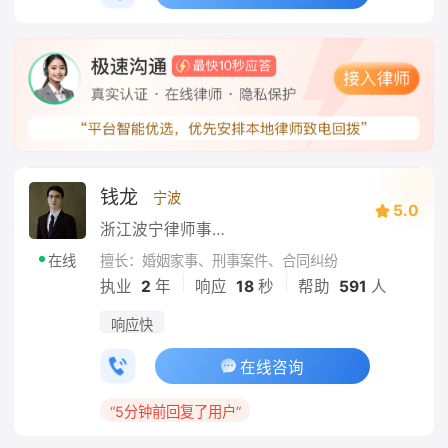
钱龙
宁波
5.0
浙江波宁律师事务所
擅长：婚姻家事、刑事案件、合同纠纷
在线
|
|
执业
2
年
响应
18
秒
帮助
591
人
响应快
在线咨询
“5分钟前回复了用户”