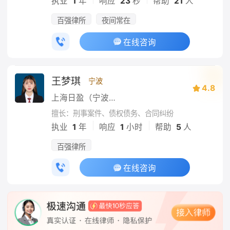
执业
1
年
响应
23
秒
帮助
21
人
百强律所
夜间常在
在线咨询
王梦琪
宁波
4.8
上海日盈（宁波）律师事务所
擅长：刑事案件、债权债务、合同纠纷
|
|
执业
1
年
响应
1
小时
帮助
5
人
百强律所
在线咨询