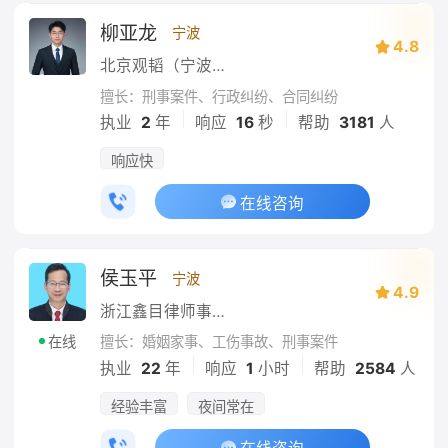
柳亚龙
宁波
4.8
北京观韬（宁波）律师事务所
擅长：刑事案件、行政纠纷、合同纠纷
|
|
执业
2
年
响应
16
秒
帮助
3181
人
响应快
在线咨询
侯玉平
宁波
4.9
浙江鑫目律师事务所
擅长：婚姻家事、工伤事故、刑事案件
在线
|
|
执业
22
年
响应
1
小时
帮助
2584
人
经验丰富
夜间常在