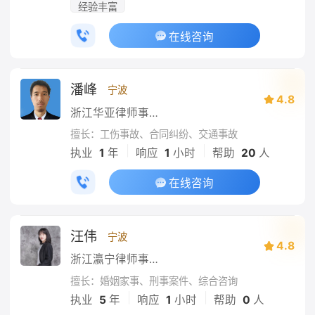
经验丰富
在线咨询
潘峰
宁波
4.8
浙江华亚律师事务所
擅长：工伤事故、合同纠纷、交通事故
|
|
执业
1
年
响应
1
小时
帮助
20
人
在线咨询
汪伟
宁波
4.8
浙江瀛宁律师事务所
擅长：婚姻家事、刑事案件、综合咨询
|
|
执业
5
年
响应
1
小时
帮助
0
人