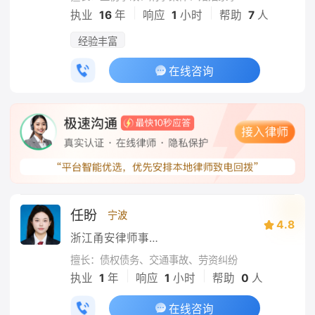
|
|
执业
16
年
响应
1
小时
帮助
7
人
经验丰富
在线咨询
任盼
宁波
4.8
浙江甬安律师事务所
擅长：债权债务、交通事故、劳资纠纷
|
|
执业
1
年
响应
1
小时
帮助
0
人
在线咨询