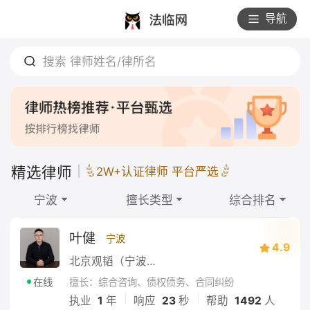
导航
搜索 律师姓名/律所名
精选律师
2W+认证律师 平台严选
宁波
擅长类型
综合排名
叶健
宁波
4.9
北京观韬（宁波）律师事务所
擅长：综合咨询、债权债务、合同纠纷
在线
|
|
执业
1
年
响应
23
秒
帮助
1492
人