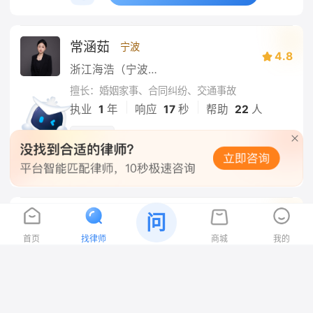
常涵茹
宁波
4.8
浙江海浩（宁波）律师事务所
擅长：婚姻家事、合同纠纷、交通事故
|
|
执业
1
年
响应
17
秒
帮助
22
人
响应快
在线咨询
戎弈朴
问
宁波
4.8
首页
找律师
商城
我的
上海汇业（宁波）律师事务所
擅长：综合咨询、合同纠纷
|
|
执业
2
年
响应
1
小时
帮助
0
人
百强律所