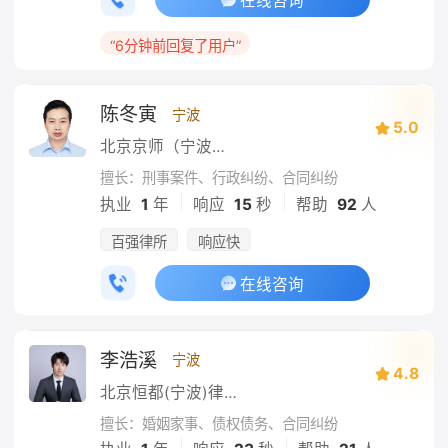
在线咨询
“6分钟前回复了用户”
陈冬寅
宁波
5.0
北京京师（宁波）律师事务所
擅长：刑事案件、行政纠纷、合同纠纷
|
|
执业
1
年
响应
15
秒
帮助
92
人
百强律所
响应快
在线咨询
李浩溪
宁波
4.8
北京恒都(宁波)律师事务所
擅长：婚姻家事、债权债务、合同纠纷
|
|