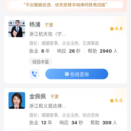
杨浦
宁波
4.8
浙江杭天信（宁波）律师事务所
擅长：婚姻家事、企业法务、交通事故
|
|
执业
6
年
响应
26
秒
帮助
2940
人
经验丰富
在线咨询
金佩佩
宁波
5.0
浙江和义观达律师事务所
擅长：婚姻家事、企业法务、综合咨询
|
|
执业
12
年
响应
34
秒
帮助
309
人