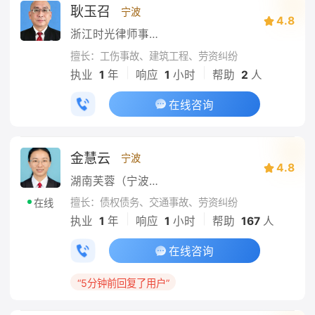
耿玉召
宁波
4.8
浙江时光律师事务所
擅长：工伤事故、建筑工程、劳资纠纷
|
|
执业
1
年
响应
1
小时
帮助
2
人
在线咨询
金慧云
宁波
4.8
湖南芙蓉（宁波）律师事务所
擅长：债权债务、交通事故、劳资纠纷
在线
|
|
执业
1
年
响应
1
小时
帮助
167
人
在线咨询
“5分钟前回复了用户”