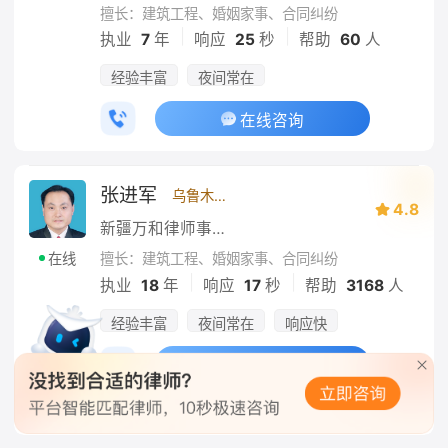
擅长：建筑工程、婚姻家事、合同纠纷
|
|
执业
7
年
响应
25
秒
帮助
60
人
经验丰富
夜间常在
在线咨询
张进军
乌鲁木齐
4.8
新疆万和律师事务所
擅长：建筑工程、婚姻家事、合同纠纷
在线
|
|
执业
18
年
响应
17
秒
帮助
3168
人
经验丰富
夜间常在
响应快
在线咨询
“7分钟前回复了用户”