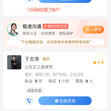
“2分钟前回复了用户”
于志涛
临沂
4.8
山东正之源律师事务所
擅长：建筑工程、房产纠纷、企业法务
|
|
执业
5
年
响应
1
小时
帮助
0
人
经验丰富
在线咨询