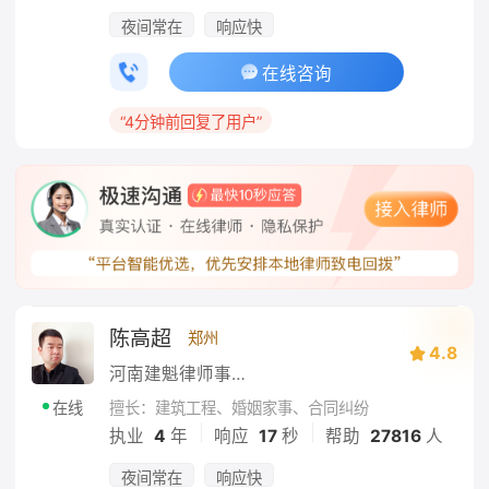
夜间常在
响应快
在线咨询
“4分钟前回复了用户”
陈高超
郑州
4.8
河南建魁律师事务所
擅长：建筑工程、婚姻家事、合同纠纷
在线
|
|
执业
4
年
响应
17
秒
帮助
27816
人
夜间常在
响应快