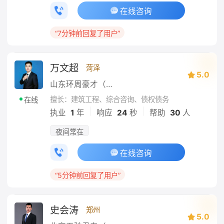
在线咨询
“7分钟前回复了用户”
万文超
菏泽
5.0
山东环周豪才（菏泽）律师事务所
擅长：建筑工程、综合咨询、债权债务
在线
|
|
执业
1
年
响应
24
秒
帮助
30
人
夜间常在
在线咨询
“5分钟前回复了用户”
史会涛
郑州
5.0