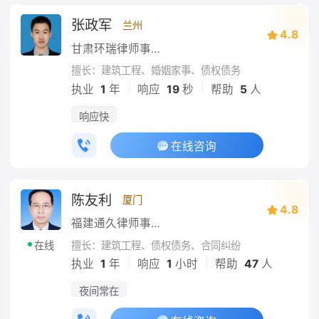
张政军
兰州
4.8
甘肃环瑞律师事务所
擅长：建筑工程、婚姻家事、债权债务
|
|
执业
1
年
响应
19
秒
帮助
5
人
响应快
在线咨询
陈友利
厦门
4.8
福建通久律师事务所
擅长：建筑工程、债权债务、合同纠纷
在线
|
|
执业
1
年
响应
1
小时
帮助
47
人
夜间常在