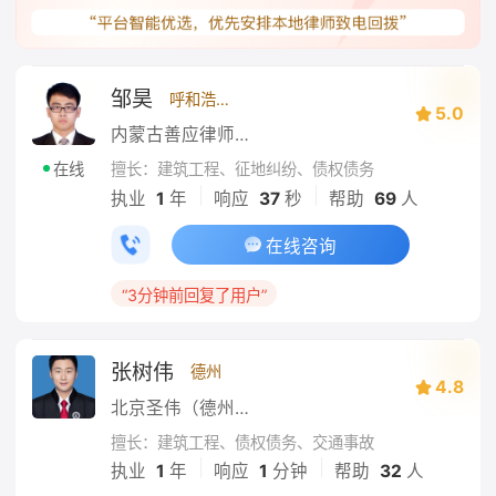
邹昊
呼和浩特
5.0
内蒙古善应律师事务所
擅长：建筑工程、征地纠纷、债权债务
在线
|
|
执业
1
年
响应
37
秒
帮助
69
人
在线咨询
“3分钟前回复了用户”
张树伟
德州
4.8
北京圣伟（德州）律师事务所
擅长：建筑工程、债权债务、交通事故
|
|
执业
1
年
响应
1
分钟
帮助
32
人