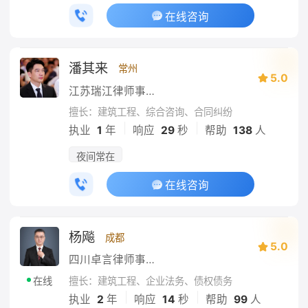
在线咨询
潘其来
常州
5.0
江苏瑞江律师事务所
擅长：建筑工程、综合咨询、合同纠纷
|
|
执业
1
年
响应
29
秒
帮助
138
人
夜间常在
在线咨询
杨飚
成都
5.0
四川卓言律师事务所
擅长：建筑工程、企业法务、债权债务
在线
|
|
执业
2
年
响应
14
秒
帮助
99
人