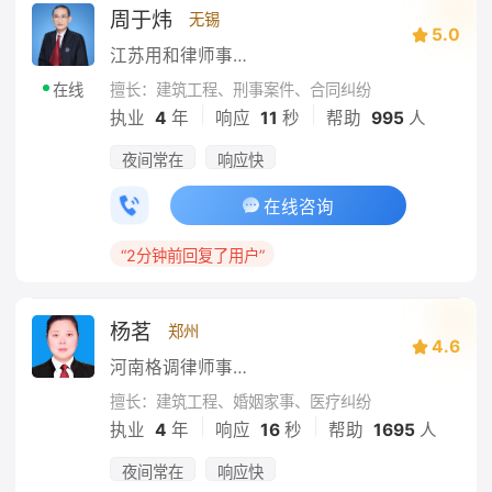
周于炜
无锡
5.0
江苏用和律师事务所
擅长：建筑工程、刑事案件、合同纠纷
在线
|
|
执业
4
年
响应
11
秒
帮助
995
人
夜间常在
响应快
在线咨询
“2分钟前回复了用户”
杨茗
郑州
4.6
河南格调律师事务所
擅长：建筑工程、婚姻家事、医疗纠纷
|
|
执业
4
年
响应
16
秒
帮助
1695
人
夜间常在
响应快