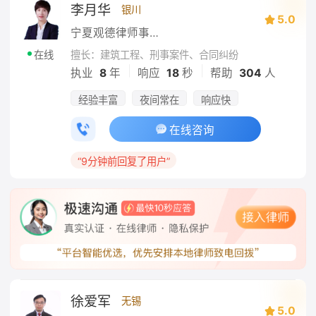
李月华
银川
5.0
宁夏观德律师事务所
擅长：建筑工程、刑事案件、合同纠纷
在线
|
|
执业
8
年
响应
18
秒
帮助
304
人
经验丰富
夜间常在
响应快
在线咨询
“9分钟前回复了用户”
徐爱军
无锡
5.0