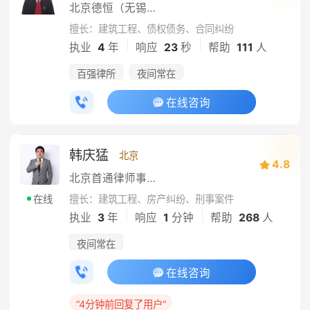
北京德恒（无锡）律师事务所
擅长：建筑工程、债权债务、合同纠纷
|
|
执业
4
年
响应
23
秒
帮助
111
人
百强律所
夜间常在
在线咨询
韩庆猛
北京
4.8
北京首通律师事务所
擅长：建筑工程、房产纠纷、刑事案件
在线
|
|
执业
3
年
响应
1
分钟
帮助
268
人
夜间常在
在线咨询
“4分钟前回复了用户”