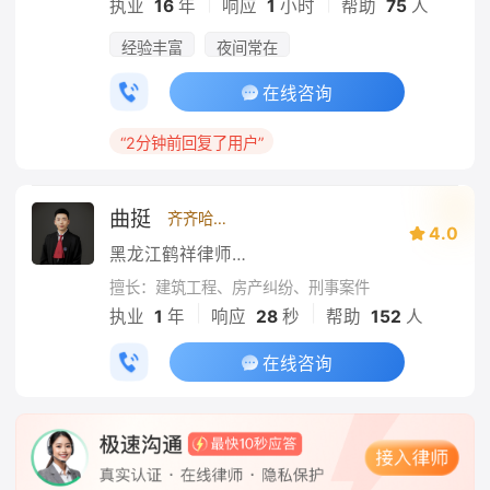
|
|
执业
16
年
响应
1
小时
帮助
75
人
经验丰富
夜间常在
在线咨询
“2分钟前回复了用户”
曲挺
齐齐哈尔
4.0
黑龙江鹤祥律师事务所
擅长：建筑工程、房产纠纷、刑事案件
|
|
执业
1
年
响应
28
秒
帮助
152
人
在线咨询