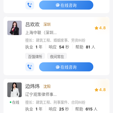
在线咨询
吕欢欢
深圳
4.8
上海中联（深圳）律师事务所
擅长：建筑工程、婚姻家事、劳资纠纷
|
|
执业
1
年
响应
54
秒
帮助
81
人
百强律所
夜间常在
在线咨询
边炜炜
沈阳
4.8
辽宁观策律师事务所
擅长：建筑工程、刑事案件、合同纠纷
在线
|
|
执业
1
年
响应
25
秒
帮助
615
人