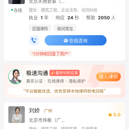
北京天驰君泰（郑州）律师事务所
擅长：建筑工程、企业法务、合同纠纷
在线
|
|
执业
1
年
响应
24
秒
帮助
2050
人
百强律所
夜间常在
在线咨询
“3分钟前回复了用户”
刘娇
广州
5.0
北京市炜衡（广州）律师事务所
擅长：建筑工程、婚姻家事、交通事故