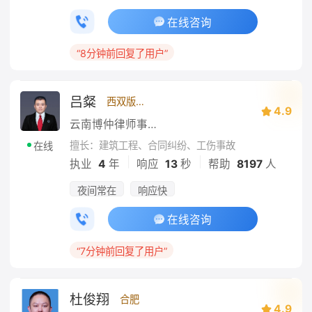
在线咨询
“8分钟前回复了用户”
吕粲
西双版纳傣族自治州
4.9
云南博仲律师事务所
擅长：建筑工程、合同纠纷、工伤事故
在线
|
|
执业
4
年
响应
13
秒
帮助
8197
人
夜间常在
响应快
在线咨询
“7分钟前回复了用户”
杜俊翔
合肥
4.9