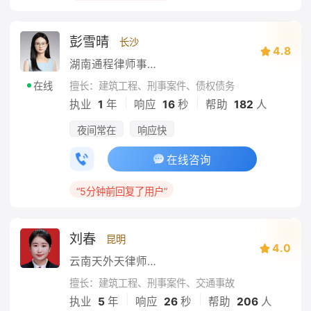
彭雪晴
长沙
4.8
湖南通程律师事务所
擅长：建筑工程、刑事案件、债权债务
在线
|
|
执业
1
年
响应
16
秒
帮助
182
人
夜间常在
响应快
在线咨询
“5分钟前回复了用户”
刘春
昆明
4.0
云南天外天律师事务所
擅长：建筑工程、刑事案件、交通事故
|
|
执业
5
年
响应
26
秒
帮助
206
人