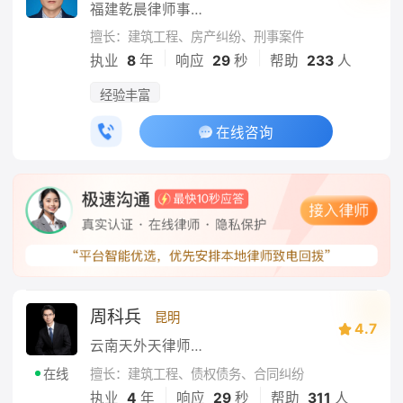
福建乾晨律师事务所
擅长：建筑工程、房产纠纷、刑事案件
|
|
执业
8
年
响应
29
秒
帮助
233
人
经验丰富
在线咨询
周科兵
昆明
4.7
云南天外天律师事务所
擅长：建筑工程、债权债务、合同纠纷
在线
|
|
执业
4
年
响应
29
秒
帮助
311
人