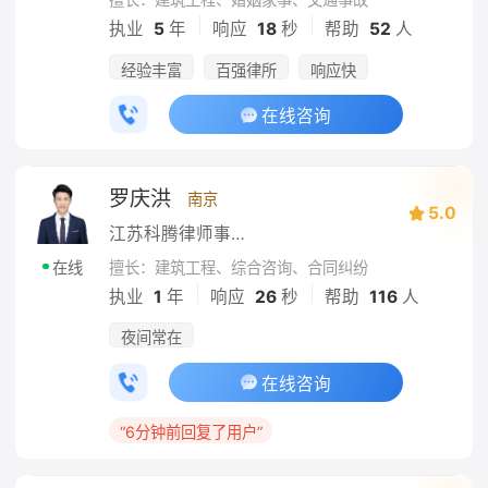
|
|
执业
5
年
响应
18
秒
帮助
52
人
经验丰富
百强律所
响应快
在线咨询
罗庆洪
南京
5.0
江苏科腾律师事务所
擅长：建筑工程、综合咨询、合同纠纷
在线
|
|
执业
1
年
响应
26
秒
帮助
116
人
夜间常在
在线咨询
“6分钟前回复了用户”