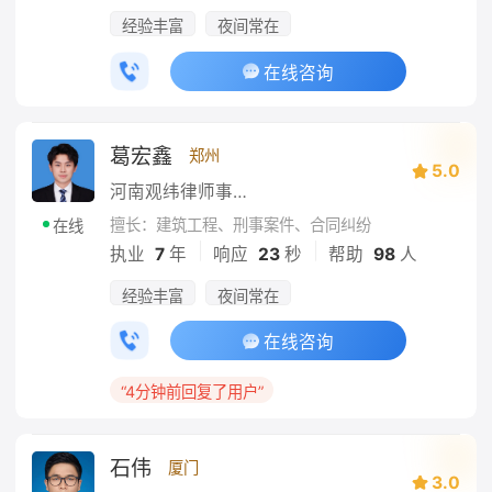
经验丰富
夜间常在
在线咨询
葛宏鑫
郑州
5.0
河南观纬律师事务所
擅长：建筑工程、刑事案件、合同纠纷
在线
|
|
执业
7
年
响应
23
秒
帮助
98
人
经验丰富
夜间常在
在线咨询
“4分钟前回复了用户”
石伟
厦门
3.0