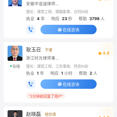
安徽中谊诚律师事务所
擅长：建筑工程、婚姻家事、合同纠纷
|
|
执业
4
年
响应
23
秒
帮助
3798
人
在线咨询
耿玉召
宁波
4.8
浙江时光律师事务所
擅长：建筑工程、工伤事故、劳资纠纷
在线
|
|
执业
1
年
响应
1
小时
帮助
2
人
在线咨询
“3分钟前回复了用户”
赵晓磊
哈尔滨