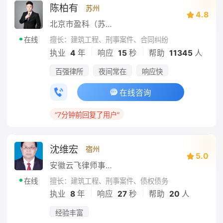
陈柏有
苏州
4.8
北京市盈科（苏州）律师事务所
擅长：建筑工程、刑事案件、合同纠纷
在线
|
|
执业
4
年
响应
15
秒
帮助
11345
人
百强律所
夜间常在
响应快
在线咨询
“7分钟前回复了用户”
沈维宏
宿州
5.0
安徽云飞律师事务所
擅长：建筑工程、刑事案件、债权债务
在线
|
|
执业
8
年
响应
27
秒
帮助
20
人
经验丰富