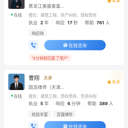
4.8
黑龙江美盛泰富律师事务所
擅长：建筑工程、房产纠纷、债权债务
在线
|
|
执业
2
年
响应
17
秒
帮助
761
人
响应快
在线咨询
“9分钟前回复了用户”
曹翔
天津
5.0
国浩律师（天津）事务所
擅长：建筑工程、债权债务、劳资纠纷
在线
|
|
执业
5
年
响应
6
分钟
帮助
389
人
经验丰富
百强律所
在线咨询