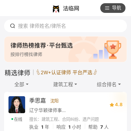
导航
搜索 律师姓名/律所名
精选律师
2W+认证律师 平台严选
全部
建筑工程
综合排名
季思嘉
沈阳
4.8
辽宁华颖律师事务所
擅长：建筑工程、合同纠纷、遗产问题
在线
|
|
执业
1
年
响应
1
小时
帮助
7
人