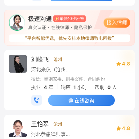
刘峰飞
沧州
4.8
河北来仪（沧州）律师事务所
擅长：婚姻家事、刑事案件、合同纠纷
|
|
执业
4
年
响应
1
小时
帮助
0
人
在线咨询
王艳翠
沧州
4.8
河北恭惠律师事务所