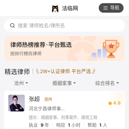
导航
搜索 律师姓名/律所名
精选律师
2W+认证律师 平台严选
沧州
婚姻家事
综合排名
张超
沧州
4.8
河北宁昌律师事务所
擅长：婚姻家事、刑事案件、建筑工程
|
|
执业
9
年
响应
1
小时
帮助
1
人