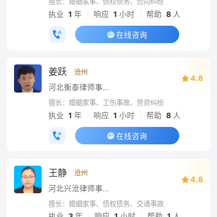
擅长：婚姻家事、债权债务、合同纠纷
|
|
执业
1
年
响应
1
小时
帮助
8
人
在线咨询
姜跃
沧州
4.8
河北衡泰律师事务所
擅长：婚姻家事、工伤事故、劳资纠纷
|
|
执业
1
年
响应
1
小时
帮助
8
人
在线咨询
王静
沧州
4.8
河北兴沧律师事务所
擅长：婚姻家事、债权债务、交通事故
|
|
执业
3
年
响应
1
小时
帮助
1
人