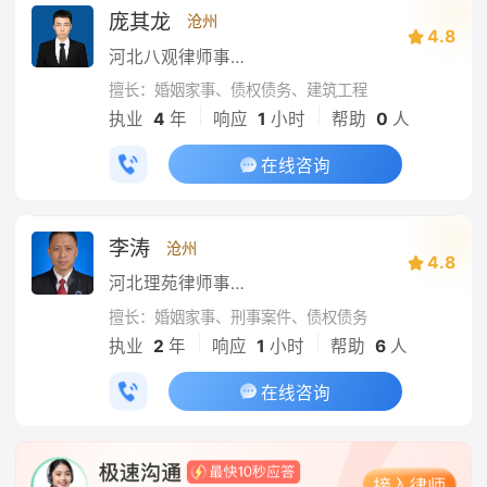
庞其龙
沧州
4.8
河北八观律师事务所
擅长：婚姻家事、债权债务、建筑工程
|
|
执业
4
年
响应
1
小时
帮助
0
人
在线咨询
李涛
沧州
4.8
河北理苑律师事务所
擅长：婚姻家事、刑事案件、债权债务
|
|
执业
2
年
响应
1
小时
帮助
6
人
在线咨询