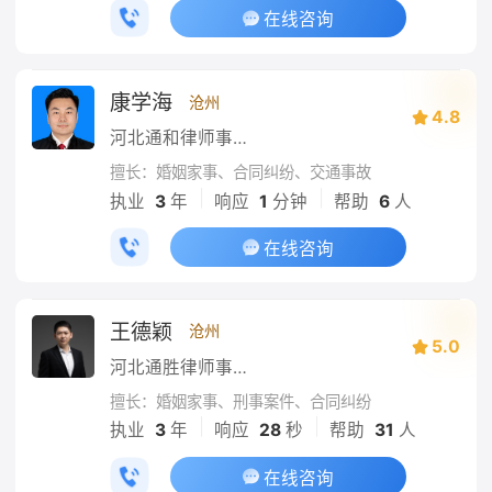
在线咨询
康学海
沧州
4.8
河北通和律师事务所
擅长：婚姻家事、合同纠纷、交通事故
|
|
执业
3
年
响应
1
分钟
帮助
6
人
在线咨询
王德颖
沧州
5.0
河北通胜律师事务所
擅长：婚姻家事、刑事案件、合同纠纷
|
|
执业
3
年
响应
28
秒
帮助
31
人
在线咨询