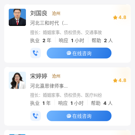
刘国良
沧州
4.8
河北三和时代（沧州）律师事务所
擅长：婚姻家事、债权债务、交通事故
|
|
执业
2
年
响应
1
小时
帮助
2
人
在线咨询
宋婷婷
沧州
4.8
河北瀛恩律师事务所
擅长：婚姻家事、债权债务、医疗纠纷
|
|
执业
1
年
响应
1
小时
帮助
4
人
在线咨询