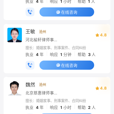
|
|
执业
4
年
响应
1
小时
帮助
1
人
在线咨询
王敏
沧州
4.8
河北榆轩律师事务所
擅长：婚姻家事、刑事案件、合同纠纷
|
|
执业
4
年
响应
1
分钟
帮助
3
人
在线咨询
魏然
沧州
4.8
北京慈惠律师事务所
擅长：婚姻家事、刑事案件、合同纠纷
|
|
执业
4
年
响应
1
小时
帮助
2
人