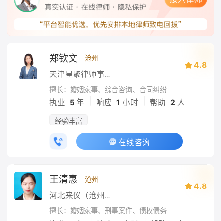
郑钦文
沧州
4.8
天津星聚律师事务所
擅长：婚姻家事、综合咨询、合同纠纷
|
|
执业
5
年
响应
1
小时
帮助
2
人
经验丰富
在线咨询
王清惠
沧州
4.8
河北来仪（沧州）律师事务所
擅长：婚姻家事、刑事案件、债权债务