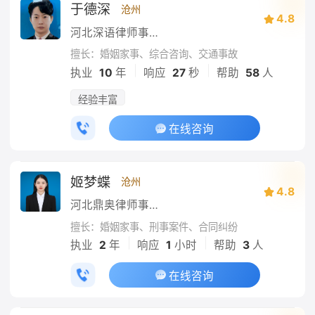
于德深
沧州
4.8
河北深语律师事务所
擅长：婚姻家事、综合咨询、交通事故
|
|
执业
10
年
响应
27
秒
帮助
58
人
经验丰富
在线咨询
姬梦蝶
沧州
4.8
河北鼎奥律师事务所
擅长：婚姻家事、刑事案件、合同纠纷
|
|
执业
2
年
响应
1
小时
帮助
3
人
在线咨询