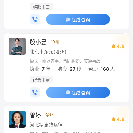
经验丰富
在线咨询
殷小曼
沧州
4.8
北京市东元(沧州)律师事务所
擅长：婚姻家事、合同纠纷、交通事故
|
|
执业
7
年
响应
27
秒
帮助
168
人
经验丰富
在线咨询
曾婷
沧州
4.8
河北精忠致远律师事务所