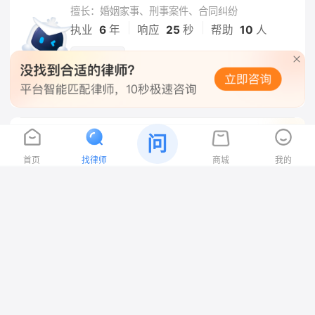
擅长：婚姻家事、刑事案件、合同纠纷
|
|
执业
6
年
响应
25
秒
帮助
10
人
经验丰富
在线咨询
孙硕
问
沧州
5.0
首页
找律师
商城
我的
河北衡泰律师事务所
擅长：婚姻家事、刑事案件、合同纠纷
|
|
执业
3
年
响应
20
秒
帮助
8
人
响应快
在线咨询
王敬男
沧州