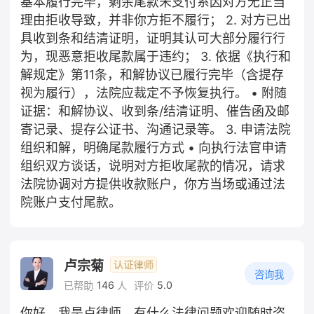
基本履行完毕，剩余尾款未支付系因对方无正当
理由拒收导致，并非你方拒不履行； 2. 对方已出
具收到条和结清证明，证明其认可大部分履行行
为，现恶意拒收尾款属于违约； 3. 依据《执行和
解规定》第11条，和解协议已履行完毕（含提存
视为履行），法院应裁定不予恢复执行。 • 附随
证据：和解协议、收到条/结清证明、催告函及邮
寄记录、提存公证书、沟通记录等。 3. 申请法院
组织和解，明确尾款履行方式 • 向执行法官申请
组织双方谈话，说明对方拒收尾款的情况，请求
法院协调对方提供收款账户，你方当场或通过法
院账户支付尾款。
卢宗菊
咨询我
146
5.0
已帮助
人
评价
你好，我是卢律师，有什么法律问题欢迎随时咨