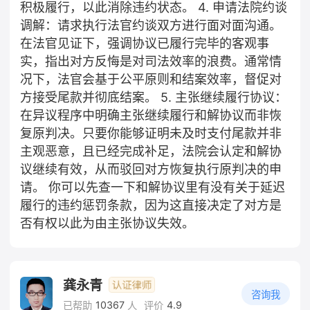
积极履行，以此消除违约状态。 4. 申请法院约谈
调解：请求执行法官约谈双方进行面对面沟通。
在法官见证下，强调协议已履行完毕的客观事
实，指出对方反悔是对司法效率的浪费。通常情
况下，法官会基于公平原则和结案效率，督促对
方接受尾款并彻底结案。 5. 主张继续履行协议：
在异议程序中明确主张继续履行和解协议而非恢
复原判决。只要你能够证明未及时支付尾款并非
主观恶意，且已经完成补足，法院会认定和解协
议继续有效，从而驳回对方恢复执行原判决的申
请。 你可以先查一下和解协议里有没有关于延迟
履行的违约惩罚条款，因为这直接决定了对方是
否有权以此为由主张协议失效。
龚永青
咨询我
10367
4.9
已帮助
人
评价