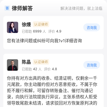
律师解答
解决法律问题，就上法临
徐熳
咨询我
6999
4.9
已帮助
人
评价
您有法律问题或纠纷可向我1v1详细咨询
陈晶
咨询我
42
4.8
已帮助
人
评价
你持有对方出具的收条、结清证明，仅剩余一千
元尾款，你主动履约但对方恶意拒收，不属于你
拒不履行和解，可留存转账备注、催付沟通记
录，向执行法院提执行异议，主张系债权人拒受
领导致尾款未结清，请求驳回对方恢复原判决的