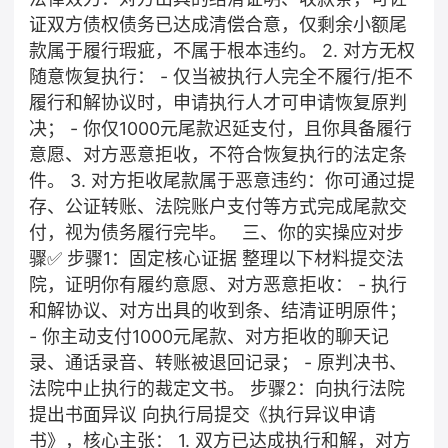
证双方债权债务已达成清偿合意，仅剩余小额尾
款属于履行瑕疵，不属于根本违约。 2. 对方无权
随意恢复执行： - 仅当被执行人完全不履行/拒不
履行和解协议时，申请执行人才可申请恢复原判
决； - 你仅1000元尾款迟延支付，且你具备履行
意愿、对方恶意拒收，不符合恢复执行的法定条
件。 3. 对方拒收尾款属于恶意违约：你可通过提
存、公证转账、法院账户支付等方式完成尾款交
付，视为债务履行完毕。 三、你的实操应对步
骤✅ 步骤1：固定核心证据 整理以下材料提交法
院，证明你有履约意愿、对方恶意拒收： - 执行
和解协议、对方出具的收到条、结清证明原件；
- 你主动支付1000元尾款、对方拒收的聊天记
录、通话录音、转账被退回记录； - 原判决书、
法院中止执行的裁定文书。 步骤2：向执行法院
提出书面异议 向执行局提交《执行异议申请
书》，核心主张： 1. 双方已达成执行和解，对方