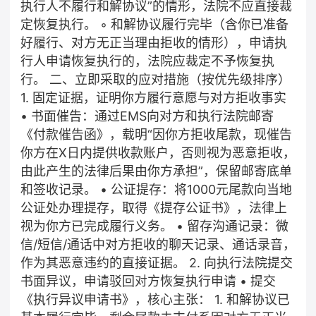
执行人不履行和解协议”的情形，法院不应直接裁
定恢复执行。 ◦ 和解协议履行完毕（含你已准备
好履行、对方无正当理由拒收的情形），申请执
行人申请恢复执行的，法院应裁定不予恢复执
行。 二、立即采取的应对措施（按优先级排序）
1. 固定证据，证明你方履行意愿与对方拒收事实
• 书面催告：通过EMS向对方和执行法院邮寄
《付款催告函》，载明“因你方拒收尾款，现催告
你方在X日内提供收款账户，否则视为恶意拒收，
由此产生的法律后果由你方承担”，保留邮寄底单
和签收记录。 • 公证提存：将1000元尾款向当地
公证处办理提存，取得《提存公证书》，法律上
视为你方已完成履行义务。 • 留存沟通记录：微
信/短信/通话中对方拒收的聊天记录、通话录音，
作为其恶意违约的直接证据。 2. 向执行法院提交
书面异议，申请驳回对方恢复执行申请 • 提交
《执行异议申请书》，核心主张： 1. 和解协议已