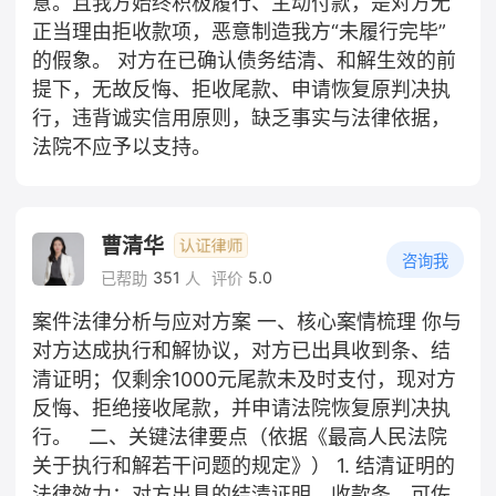
意。且我方始终积极履行、主动付款，是对方无
正当理由拒收款项，恶意制造我方“未履行完毕”
的假象。 对方在已确认债务结清、和解生效的前
提下，无故反悔、拒收尾款、申请恢复原判决执
行，违背诚实信用原则，缺乏事实与法律依据，
法院不应予以支持。
曹清华
咨询我
351
5.0
已帮助
人
评价
案件法律分析与应对方案 一、核心案情梳理 你与
对方达成执行和解协议，对方已出具收到条、结
清证明；仅剩余1000元尾款未及时支付，现对方
反悔、拒绝接收尾款，并申请法院恢复原判决执
行。 二、关键法律要点（依据《最高人民法院
关于执行和解若干问题的规定》） 1. 结清证明的
法律效力：对方出具的结清证明、收款条，可佐