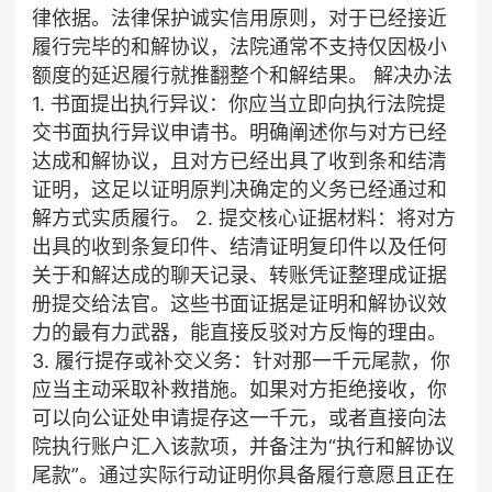
律依据。法律保护诚实信用原则，对于已经接近
履行完毕的和解协议，法院通常不支持仅因极小
额度的延迟履行就推翻整个和解结果。 解决办法
1. 书面提出执行异议：你应当立即向执行法院提
交书面执行异议申请书。明确阐述你与对方已经
达成和解协议，且对方已经出具了收到条和结清
证明，这足以证明原判决确定的义务已经通过和
解方式实质履行。 2. 提交核心证据材料：将对方
出具的收到条复印件、结清证明复印件以及任何
关于和解达成的聊天记录、转账凭证整理成证据
册提交给法官。这些书面证据是证明和解协议效
力的最有力武器，能直接反驳对方反悔的理由。
3. 履行提存或补交义务：针对那一千元尾款，你
应当主动采取补救措施。如果对方拒绝接收，你
可以向公证处申请提存这一千元，或者直接向法
院执行账户汇入该款项，并备注为“执行和解协议
尾款”。通过实际行动证明你具备履行意愿且正在