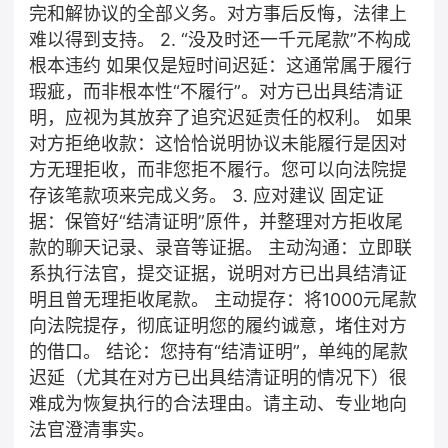
完和解协议的全部义务。对方事后反悔，法律上
难以得到支持。 2. “没及时还一千元尾款”不构成
根本违约 如果仅是短时间迟延：这通常属于履行
瑕疵，而非根本性“不履行”。对方已出具结清证
明，应视为其放弃了追究迟延责任的权利。 如果
对方拒绝收款：这恰恰说明协议未能履行是因对
方无理拒收，而非您拒不履行。您可以向法院提
存该笔款项来完成义务。 3. 应对建议 固定证
据：保管好“结清证明”原件，并整理对方拒收尾
款的聊天记录、录音等证据。 主动沟通：立即联
系执行法官，提交证据，说明对方已出具结清证
明且曾无理拒收尾款。 主动提存：将1000元尾款
向法院提存，彻底证明您的履约诚意，堵住对方
的借口。 结论：您持有“结清证明”，单纯的尾款
迟延（尤其在对方已出具结清证明的情况下）很
难成为恢复执行的合法理由。请主动、专业地向
法官澄清事实。