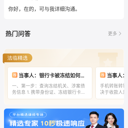
你好，在的，可与我详细沟通。
热门问答
更多
当事人：银行卡被冻结如何解封？​ 帮问助手：先和你确认下，是被什么机构冻结的？ 当事人：司法冻结 帮问助手：因为什么原因被司法冻结的？ 当事人：涉及债务 帮问助手：你现在是欠款被执行的一方，还是被牵连冻结的？ 当事人：我是欠款方 帮问助手：总共欠了多少钱？ 当事人：我不确定是哪个银行冻的
一、第一步：查询冻结机关、涉案债
手机转账转错
务信息 1. 携带身份证、冻结银行卡，
决于收款人是
到发卡行任意网点柜台，打印司法冻
是否已被对方
结回执，回执会写明冻结法院、案
损、沟通协商
号、承办法官。 2. 拨打银行，人工查
维权”的递进
询冻结文书对应的法院名称、执行案
止损与初步核
号。 3. 拿到法院信息后，拨打法院执
户状态：若转