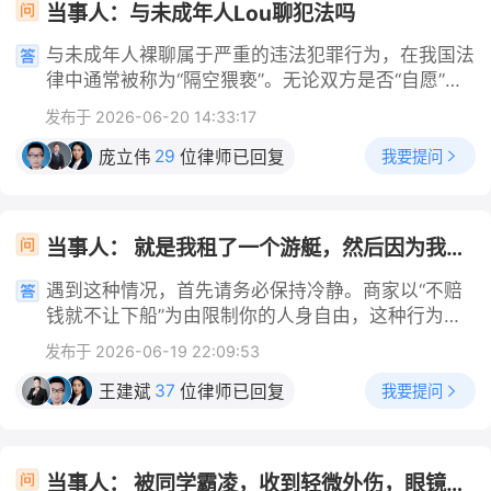
无法证明自己的主张和驾校的承诺，维权时处于被动
当事人：与未成年人Lou聊犯法吗
即介入，责令管护员停止乱收费行为，第一时间开放
侵权责任。 司法实践中，即使物业辩称已尽到部分
地位。 3.采取过激方式维权，激化矛盾：如在驾校
机井保障你的玉米地灌溉。 第三，你向属地水行政
提醒义务，若未能完全排除安全隐患（如有毒物质处
与未成年人裸聊属于严重的违法犯罪行为，在我国法
门口吵闹、堵塞交通等，此类行为不仅可能违反治安
主管部门、农业农村部门提交投诉材料，明确指出机
于儿童可接触范围），法院仍可能认定其未尽职责。
律中通常被称为“隔空猥亵”。无论双方是否“自愿”，
管理规定，还会使双方关系恶化，原本可能通过协商
井管护员无依据乱收费、要挟拒供灌溉用水的违规行
类似案例中，法院判决物业承担30% 的赔偿责任。
也无论是否在线下见面，只要实施了此类行为，都将
解决的问题变得复杂，甚至需要承担相应法律责任。
为，要求主管部门依规查处，保障你的合法用水权
发布于 2026-06-20 14:33:17
您可以主张的赔偿项目 依据《民法典》第1179条，
面临严厉的法律制裁。具体法律责任根据未成年人的
错误的操作可能导致您的合法权益无法得到有效保
益。 第四，你全程不缴纳该笔无依据的1300余元费
除3000元医疗费外，您还可主张： · 误工费：您因
年龄和具体情节分为以下两种情况： 1. 对方为不满1
29
障，建议您在遇到退费纠纷时保持理性，采取合法途
我要提问
庞立伟
位律师已回复
用，不签署任何认可该收费合规的书面材料，坚决拒
陪同就医、护理孩子而无法工作的实际收入损失。 ·
4周岁的未成年人 如果行为人胁迫、诱骗不满14周
径解决。如果您对如何正确维权或证据收集有疑问，
绝管护员的不合理要求，优先保障玉米地的紧急灌溉
交通费：往返医院的交通票据凭证。 · 护理费：若孩
岁的未成年人通过网络视频聊天或者发送视频、照片
欢迎进一步向律师咨询。
需求。 第五，若管护员拒不停止违规行为，你直接
子需额外护理，且医嘱有明确意见。 · 营养费：若医
等方式，暴露身体隐私部位或者实施淫秽行为，无论
向有管辖权的人民法院提起诉讼，以侵权责任纠纷为
当事人： 就是我租了一个游艇，然后因为我摔了一跤，游艇游泳池出现了一个裂缝，商家让我赔3千，然后我说报警处理，他说要是报警的话要赔3万，如果不赔，就不让我下船 帮问助手： 游艇裂缝实际损失多少？
嘱建议加强营养。 · 精神损害抚慰金：因农药喷溅到
未成年人是否主动，一律以猥亵儿童罪定罪处罚，且
由立案，凭借完整证据链拿到支持你诉求的生效判
眼睛，若对孩子造成较大精神痛苦，可酌情提出。
依法从重处罚。 2. 对方为已满14周岁、不满18周岁
遇到这种情况，首先请务必保持冷静。商家以“不赔
决，要求对方停止侵害、返还违规索要的费用，若因
关于“后续没问题”的情况 若孩子恢复良好未构成伤
的未成年人 如果行为人明知对方是已满14周岁不满1
钱就不让下船”为由限制你的人身自由，这种行为是
延误灌溉造成玉米减产，可同步主张对应的损失赔
残，则无法主张残疾赔偿金。但您仍可就目前已发生
8周岁的未成年人，依然与其进行裸聊、索要私密照
绝对违法的。无论你最终是否需要承担民事赔偿责
偿，彻底维护自身合法权益。
的全部损失（医疗、误工、交通等）及后续复查费用
发布于 2026-06-19 22:09:53
片或视频，即便未成年人主动发起或参与，司法实务
任，商家都无权限制你的人身自由。 第一要务：保
索赔。 最终能赔多少？ 这不是固定数额。总赔偿额
中普遍认定行为人利用了未成年人心智不成熟的弱点
障人身安全与报警 如果你目前仍被限制在船上，请
37
我要提问
王建斌
位律师已回复
= 各项损失总和 × 物业的过错比例。 · 各项损失总
进行诱导，涉嫌构成强制猥亵罪。 量刑与处罚标
立即拨打110报警，明确告知警方你被非法限制人身
和：需您提供票据和证明来计算。 · 过错比例：法官
准： 根据《中华人民共和国刑法》及相关司法解
自由，要求警方出警协助你安全离开。在警方的介入
综合裁量。若物业完全未提示，比例可能较高；若您
释，实施猥亵未成年人犯罪，普通情节处五年以下有
和见证下，你可以安全下船，并且由警方来固定现场
也有疏忽（如未看管好孩子），比例可能降低。 行
当事人： 被同学霸凌，收到轻微外伤，眼镜框被对方打断，对方应该怎么赔偿 帮问助手： 眼镜价值和治疗费用多少 当事人： 上千元 帮问助手： 具体金额是几千？ 当事人： 配眼镜1629，就诊费45
期徒刑或者拘役；如果存在猥亵多人或多次、长期实