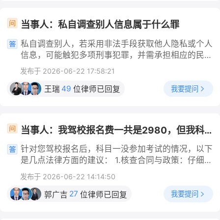
方过错侵权，需全额赔付人身损害全部合理开支央广
时，对受伤部位（如淤青、抓痕）进行拍照留存，这
证：能证实双方亲密关系、怀孕、手术事宜的书面记
的行政处罚，曾有案例因此被处以巨额罚款
网法治频道。 三、关键证据留存 全部拍片、病历、
些医疗记录和照片是后续维权的关键证据。 2. 拨打
录； 3. 休养开支凭证：营养品、护理、交通消费单
当事人：私自调查别人信息属于什么罪
缴费票据、鉴定文书、与对方沟通记录，证明骨折系
督察专线进行投诉 您可以直接拨打公安机关警务督
据； 4. 身份证明：双方年龄资料，佐证女方未成年
本次殴打造成、调解时不知情。撤销权时效 1 年，
察专用举报电话 12389 进行投诉。在电话中如实反
身份。 六、补充提示 1. 仅支付手术费不等于履行全
私自调查别人，若采用非法手段获取他人隐私或个人
自查出骨折当日起算，切勿拖延。
映事发经过，说明在派出所或执法过程中遭到民警殴
部赔偿义务，术后长期妇科隐患、心理创伤对应的补
信息，可能触犯多项刑事犯罪，并需承担相应的民事
打（扇巴掌、揪头发），并要求警方出具书面的受案
偿仍可另行主张； 2. 若男方
及行政责任。具体罪名及法律后果如下：一、核心罪
发布于 2026-06-22 17:58:21
回执。 3. 向相关部门反映与控告 除了拨打督察电
名：侵犯公民个人信息罪这是私自调查他人最常见、
话，您还可以向该民警所属的公安局纪检监察部门、
最核心的刑事犯罪。法律依据：《中华人民共和国刑
49
我要提问
王瑞
位律师已回复
上级公安机关或当地人民检察院进行书面或口头控
法》第二百五十三条之一。适用情形：通过窃取、收
告，要求对涉事民警的违规执法行为进行调查处理。
买、非法提供、私自查询（如违规使用内部系统查
4. 申请伤情鉴定与追责 您可以向公安机关申请伤情
询）、跟踪、偷拍、安装GPS定位等非法手段，获取
当事人：我驾校报名费一共是2980，但我科一都没考，我去退他要扣我1400
鉴定。根据《治安管理处罚法》和《人民警察法》的
他人的行踪轨迹、通信内容、财产信息、户籍信息、
相关规定，人民警察有殴打他人行为的，应当给予行
行踪轨迹等公民个人信息，且达到“情节严重”或“情
针对您驾校报名后，科目一没参加考试的情况，以下
政处分（如警告、记过、撤职等）。如果经法医鉴
节特别严重”的标准（如非法获取、出售、提供个人
是几点法律方面的建议： 1.核查合同与政策：仔细查
定，您的伤情达到轻微伤及以上程度，涉事民警还需
信息达到一定数量，或造成严重后果）。量刑标准：
阅与驾校签订的报名合同，重点查看退费条款中关于
承担相应的法律责任。 建议您妥善保管好所有的就
发布于 2026-06-22 14:14:50
情节严重的，处三年以下有期徒刑或者拘役，并处或
“未参加科目一考试”的具体约定；同时向驾校索取并
医凭证、现场照片及报警记录，必要时可以咨询专业
者单处罚金；情节特别严重的，处三年以上七年以下
核对其公开的最新退费政策文件，明确双方约定的退
27
我要提问
郭广吉
位律师已回复
律师，通过合法途径维护自身的正当权益。
有期徒刑，并处罚金。二、其他可能触犯的刑事犯罪
费依据。 2.主动与驾校协商：携带合同、缴费凭证
根据调查手段和具体情节，私自调查还可能涉及以下
等材料，主动与驾校负责退费的部门沟通，说明自己