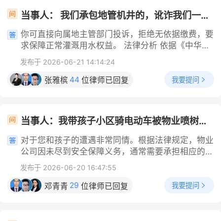
罪名：非法侵入住宅罪：为调查他人，未经允许非法
科目一未参加考试的情况，依据合同和政策提出合理
当事人： 我们承包地管机井的，讹诈我们一千三百多块钱，不给不让浇地，眼看玉米苗要旱死 帮问助手： 对方是什么身份？ 当事人： 机井管护员 帮问助手： 机井管护员有收费依据吗？ 当事人： 无任何依据
强行闯入他人住宅进行搜查或偷拍。非法搜查罪：非
的退费要求，争取达成一致。 3.收集并保存证据：
法对他人的身体或住宅进行搜查以获取信息。非法获
保存好报名合同、缴费发票或转账记录、刷科目一视
你可直接向属地主管部门投诉，拒绝无依据缴费，要
取计算机信息系统数据罪：利用黑客技术、非法侵入
频的相关记录、与驾校的沟通记录，这些将是协商或
求保障正常灌溉用水权益。 法律分析 依据《中华人
他人电脑、手机等设备获取隐私信息。敲诈勒索罪：
维权的重要依据。 4.向相关部门投诉：若协商无
民共和国水法》《农业法》，农村集体所有的机井水
在调查过程中，利用非法获取的隐私信息对他人进行
发布于 2026-06-21 14:14:24
果，可向当地消费者协会或交通管理部门投诉，提交
资源归集体经济组织成员共同使用，机井管护员仅可
要挟、恐吓，以索取财物。私自开拆、隐匿、毁弃邮
证据材料，请求其介入调解，帮助维护自身权益。
收取用于机井运维的合规费用，无任何依据的收费属
44
我要提问
张雅槟
位律师已回复
件、电报罪：私自开拆他人邮件、电报以获取隐私信
选择解决方案时，应优先考虑协商解决，因其成本
于明确的乱收费行为。你作为村集体成员，依法享有
息。
低、效率高；若协商不成，再考虑投诉或法律途径。
农田灌溉的用水权利，管护员以拒供灌溉用水要挟，
建议您尽快采取行动，以避免时间拖延可能带来的证
强行索要1300余元的行为，直接侵害你的合法用水
当事人：我带孩子小区骑电动车被物业喷树人员农药喷到我脸和孩子眼睛，治疗费3千，后续没问题的话，物业能赔偿多少钱
据灭失等问题，如有需要，可进一步向专业律师咨询
权益，还涉嫌敲诈勒索。你完全有权拒绝该笔无依据
具体维权策略。 在处理驾校报名后没参加考试的退
费用，要求管护员立即恢复供水，相关诉求有明确法
对于您和孩子的遭遇非常同情。根据法律规定，物业
费问题时，需避免以下常见错误操作： 1.忽视合同条
律条文支撑，不存在维权障碍。 解决办法 第一，你
公司因未尽到安全保障义务，通常需要承担相应的赔
款，盲目要求全额退费：部分学员认为没参加考试就
第一时间固定全量证据，留存机井管护员索要1300
偿责任。您提到的3000元医疗费属于基础赔偿项
应全额退费，忽视合同中可能存在的“手续费”“建档
发布于 2026-06-20 16:47:55
余元无依据费用、拒绝供水的相关记录，以及你的土
目，但在法律上，您可以主张的赔偿远不止于此。
费”等扣除条款，导致协商时因诉求不合理而陷入僵
地承包权属证明、玉米种植的现场影像，形成完整闭
物业公司的责任认定 物业在小区喷洒农药属于其管
29
我要提问
邓青青
位律师已回复
局，反而不利于问题解决。 2.未保留关键证据，维
环证据链，直接佐证乱收费和拒供灌溉用水的事实。
理职责，但必须尽到充分的安全保障义务。若物业未
权缺乏依据：有的学员不重视保存合同、缴费凭证、
第二，你向属地村委会提交书面诉求，说明机井管护
设置警示标识、未选择合适时间或未提前通知，导致
刷课记录等证据，当与驾校就退费金额产生争议时，
员无依据收费、阻挠灌溉的完整情况，要求村集体立
您和孩子受损，则因其过错侵害了您的权益，应承担