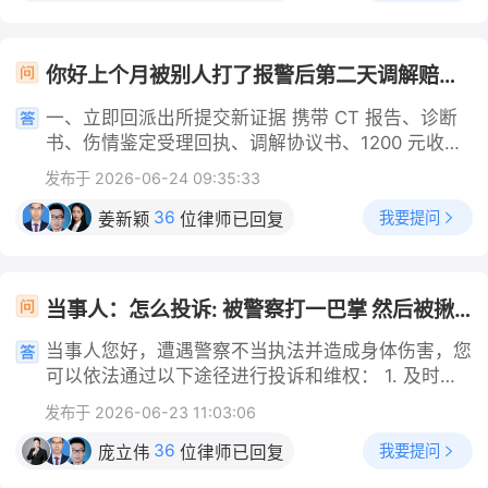
用。 2. 精神损害抚慰金 女方系未成年人，手术对身
后果的严重性差别很大： 如果属于国家管制的精神
击、浏览次数达到五千次以上，或被转发次数达到五
体、心理造成明显创伤，司法判例普遍支持主张精神
药品或麻醉药品（如右美沙芬、依托咪酯等）：202
百次以上），或者造成了您精神失常、自残等严重后
损害赔偿，金额结合身心损害程度判定。 三、责任
4年7月1日起，右美沙芬已被国家列入第二类精神药
果，对方的行为可能涉嫌诽谤罪。您可以自行向法院
你好上个月被别人打了报警后第二天调解赔了1200,第四天查出胸部肋骨骨折一根，申请了伤情鉴定中我需要怎么办
划分比例参考 1. 男方存在哄骗、隐瞒、强迫等重大
品目录。根据《刑法》第三百五十七条，国家规定管
提起刑事自诉，追究其刑事责任。 建议您先妥善保
过错：男方承担70%-100%全部损失； 2. 双方自愿
制的能够使人形成瘾癖的精神药品，属于法律意义上
一、立即回派出所提交新证据 携带 CT 报告、诊断
全所有证据，视对方的态度和侵权造成的实际影响，
恋爱、均为未成年：法院适用公平原则，男方承担5
的毒品。这意味着，如果“诱导”涉及的药品属于这类
书、伤情鉴定受理回执、调解协议书、1200 元收款
选择最合适的维权途径。
0%-70%损失，剩余由女方自行承担； 3. 仅男方垫
列管物质，对方的行为已经涉嫌毒品犯罪。 如果属
记录，找到办案民警说明：调解时未查出肋骨隐匿骨
付手术费，未支付休养、精神补偿：女方有权起诉补
发布于 2026-06-24 09:35:33
于其他普通违禁药品（如未经批准的进口药、违规保
折，属于签订协议时重大误解，申请重新调查、组织
足差额部分。 四、三类维权途径 1. 双方及监护人
健品等）：这种情况一般不涉及刑事责任，更多是行
二次调解。 依据《治安管理处罚法》第九条：调解
36
我要提问
姜新颖
位律师已回复
协商调解（优先） 由双方家长共同沟通，列明完整
政违法问题。 其次，对方“诱导”未成年人购买的行
仅针对当时可见伤情，后续发现隐匿重伤，可重新处
损失清单（手术票据、休养支出、身心补偿），签订
为，法律会从重处罚 无论药品属于上述哪一类，“诱
置；鉴定若达轻伤二级（单根肋骨骨折多数构成），
书面补偿协议，一次性结清所有款项，避免后续纠
导未成年人”这个情节，都会让违法者的责任更重。
该案转为故意伤害刑事案件，不再适用治安调解，对
纷。 2. 社区/司法所人民调解 协商不成可申请基层
当事人：怎么投诉: 被警察打一巴掌 然后被揪着头发怎么办
如果涉及列管精神药品（毒品）：最高人民法院明
方需负刑责中国人大网。 二、民事赔偿维权 若鉴定
调解组织介入，调解员出具调解协议书，协议具备民
确，对向未成年人出售管制精神药品的行为，应依法
为轻伤：公安刑事立案，你可提刑事附带民事诉讼，
当事人您好，遭遇警察不当执法并造成身体伤害，您
事法律效力，男方不履行可直接申请司法确认。 3.
从重处罚。司法实践中，已有不法分子因多次向十余
主张医疗费、误工费、营养费、护理费，扣除已收 1
可以依法通过以下途径进行投诉和维权： 1. 及时就
向人民法院提起民事诉讼 提交诊疗票据、沟通记
名未成年人出售右美沙芬，被判处有期徒刑三年六个
200 元补差。 若仅轻微伤：对方拒绝补赔，凭病
医并固定证据 首要任务是前往正规医院进行全面检
录、病历等证据，主张剩余物质损失与精神损害赔
月的案例；也有未成年人因被诱导参与贩卖含“依托
发布于 2026-06-23 11:03:06
历、鉴定、调解协议起诉至法院，以《民法典》147
查，特别是头部和头皮部位。向医生详细描述被打和
偿；胜诉后对方拒不履行，可申请强制执行名下财
咪酯”的电子烟，被以贩卖毒品罪追究刑事责任。 如
条重大误解请求撤销原调解协议，按全部实际损失重
被揪头发的过程，要求医生将头晕、耳鸣、头皮拉扯
36
产。 五、关键留存证据清单 1. 医疗机构材料：病
我要提问
庞立伟
位律师已回复
果涉及其他违禁药品：依据《药品管理法》等相关规
新核算赔偿；依据《民法典》1165、1179 条，打人
伤等症状及伤情详细记录在病历和诊断证明中。同
历、手术记录、缴费票据、复查单据； 2. 沟通凭
定，未取得许可证向未成年人销售药品，会面临严厉