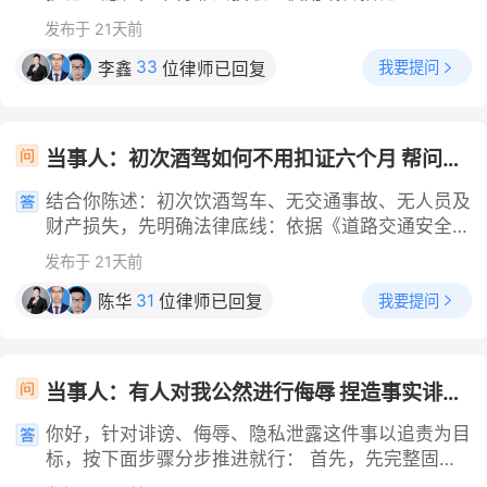
好已收房未装修的相关佐证材料，包括房屋空置的现
示特定公共环境等），若使用行为超出合理范围，则
息。根据不同的查找目的，合法途径主要分为以下几
场影像、收房手续单据等，确认房屋连续空置的起始
发布于 21天前
构成侵权。常见侵权情形营利性侵权：以营利为目
类：一、 通过官方公开平台查询（适用于了解对方
时间，明确空置时长是否符合当地政策要求的6个月
的，未经同意将他人肖像用于商业广告、商品宣传、
背景、商业合作风险等） 1.司法与执行信息查询：通
33
我要提问
李鑫
位律师已回复
以上的申请门槛。 第二，查阅本地住建部门发布的
产品包装、店铺装饰等（如盗用网红照片为店铺带
过“中国裁判文书网”查询对方是否有诉讼或犯罪记
物业服务收费管理细则，确认本地针对长期空置未装
货）。恶意侵权：恶意丑化、污损、伪造他人肖像，
录；通过“中国执行信息公开网”查询对方是否为失信
修房屋的具体减免比例，河南平顶山所属的省内城
或利用肖像进行人身攻击、侮辱（如制作丑化表情
被执行人（老赖）或被限制高消费。 2.企业信息查
市，对连续空置6个月以上的房屋，明确支持按不超
当事人：初次酒驾如何不用扣证六个月 帮问助手：你是第一次酒驾吗？有没有造成事故？ 当事人：是第一次 帮问助手：酒精含量是多少？有没有发生交通事故？ 当事人：其他情况 帮问助手：你现在酒精测试数值是多少？有没有造成人员伤亡或财产损失？ 当事人：没有
包、AI换脸）。擅自创制与公开：未经同意偷拍、速
询：通过“国家企业信用信息公示系统”查询对方名下
过60%的标准交纳物业费，可直接对照该标准核算应
描，或擅自将他人肖像（含局部特写、侧影、剧照）
是否有公司、是否为法人或股东，以评估商业合作风
结合你陈述：初次饮酒驾车、无交通事故、无人员及
缴金额。 第三，调取签署的前期物业服务合同，逐
公开传播，且具有可识别性。二、侵犯肖像权的赔偿
险。 3.政务与资质查询：通过“国家政务服务”或相关
财产损失，先明确法律底线：依据《道路交通安全
页核查合同内是否有针对未装修空置房屋的收费专项
标准经济损失赔偿实际损失：被侵权人因侵权导致的
行业资质，查询对方的职业资格、执业状态等公开信
法》第九十一条，普通道路正常行驶、酒精含量 20-
条款，若条款中明确约定了空置期间的收费折扣比
直接经济损失（如合同违约损失）。侵权获利：侵权
发布于 21天前
息。二、 通过司法与公权力途径查询（适用于诉
80mg/100ml 的初次酒驾，暂扣驾驶证六个月、罚
例，直接按照合同约定的比例核算费用，无需额外协
人因使用肖像获得的利益（如广告收益、商品销售利
讼、债务追讨、合法维权等） 1.委托律师查询：在涉
款 1000 至 2000 元、记 12 分是法定刚性处罚，不
31
商。 第四，向小区物业提交书面的空置房屋费用减
我要提问
陈华
位律师已回复
润）。法院酌定：若实际损失和侵权获利均难以确
及法律纠纷（如诉讼）时，可委托律师持法院开具的
存在随意免除扣证六个月的常规途径，不存在私下疏
免申请，附上提前准备好的房屋空置佐证材料，明确
定，法院将结合侵权人的过错程度、侵权行为的持续
“调查令”或“协查函”，到公安机关、市场监督管理
通、花钱消罚的合法方式，此类操作均属违法。 仅
列明申请依据的本地政策条款或合同约定内容，清晰
时间、传播范围、肖像权人的知名度（如名人肖像的
局、银行等机构查询对方的身份户籍、财产、通信等
存在四类法定例外情形，满足完整证据链才有可能不
标注申请执行的缴费比例，完成申请流程备案。 第
商业价值）及当地经济水平等因素，酌情确定赔偿数
当事人：有人对我公然进行侮辱 捏造事实诽谤我并非法窃取我的隐私散布我的个人隐私 帮问助手：你希望达到什么结果？追究对方责任还是要求赔偿？ 当事人：追责
关联信息。 2.申请法院调取：在诉讼过程中，可向
予暂扣驾驶证： 封闭区域短距离挪车：仅在小区、
五，按照备案确认后的比例按时足额交纳对应时段的
额。精神损害赔偿适用条件：需达到“造成严重精神
法院申请调查令，由法院协助查询对方的身份信息、
单位内部停车场挪车，未驶入公共通行道路，行驶距
物业费，留存好每一笔缴费的凭证，避免因费用核算
你好，针对诽谤、侮辱、隐私泄露这件事以追责为目
损害”的后果（如侵权导致肖像权人社会评价严重贬
银行账户等。 3.公安机关查询：在涉及人员失联、
离极短、未干扰公共交通，酒精含量刚达酒驾标准，
争议产生逾期记录，保障自身的合法权益。 第六，
标，按下面步骤分步推进就行： 首先，先完整固定
损、造成严重心理痛苦）。酌定因素：法院根据侵权
涉嫌违法犯罪等紧急或法定情形下，可向公安机关报
可依据《行政处罚法》“违法轻微、及时改正、无危
若本地无明确专项细则，可参照省内同类城市的空置
全部侵权证据。把对方辱骂造谣的聊天截图、视频录
人的过错程度、侵权手段（如恶意丑化）、侵权后