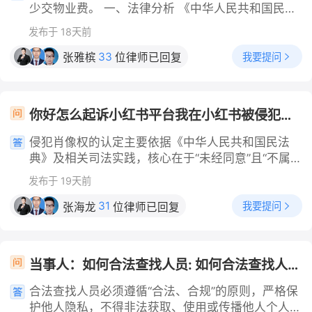
控视频，替代取证手段 1. 书面笔录：分别找各饮酒
少交物业费。 一、法律分析 《中华人民共和国民法
人员单独沟通，记录饮酒全过程、谁劝酒、离场状
典》第九百三十九条明确规定，建设单位依法与物业
发布于 18天前
态、有无护送，让对方签字确认； 2. 聊天记录：调
服务人订立的前期物业服务合同，以及业主委员会与
取事发前后微信群、私聊记录，核实饮酒邀约、劝酒
业主大会依法选聘的物业服务人订立的物业服务合
33
我要提问
张雅槟
位律师已回复
对话、离场沟通内容； 3. 证人证言：寻找饭店店
同，对业主具有法律约束力。第九百四十四条进一步
员、路人、小区人员等第三方目击者出具书面证言；
明确，业主应当按照约定向物业服务人支付物业费，
4. 饭店证据：调取饭店点餐单、酒水消费记录、店
物业服务人已经按照约定和有关规定提供相关保障
你好怎么起诉小红书平台我在小红书被侵犯肖像权造成了名誉损害
内收银记录佐证饮酒事实； 5. 就医、尸检材料：保
的，业主不得以未接受相关公共保障为由拒绝支付物
留抢救记录、死亡鉴定报告，证明死亡与饮酒存在因
业费。 物业服务覆盖小区公共区域的设施维护、环
侵犯肖像权的认定主要依据《中华人民共和国民法
果关系。 三、协商不成的起诉流程 1. 整理全部证
境保洁、秩序值守等全维度内容，这些公共保障的整
典》及相关司法实践，核心在于“未经同意”且“不属
据，列明全部同桌饮酒人员为共同被告； 2. 提交民
体运行成本，不会因单户房屋未装修入住而产生任何
于合理使用”。赔偿则包括经济损失、精神损害及合
事起诉状，主张死亡赔偿金、丧葬费、精神损害抚慰
发布于 19天前
削减，房屋交付后业主已实际取得物业控制权，自然
理维权费用，具体金额由法院结合侵权情节酌定。
金等赔偿； 3. 庭审中提交全部取证材料，由法院划
属于公共保障的覆盖受益范围。全国层面没有统一的
一、侵犯肖像权的认定标准核心认定要件未经同意：
31
我要提问
张海龙
位律师已回复
分各饮酒人的过错比例； 4. 判决后若对方拒不赔
强制减免标准，部分地区针对长期空置的已收房未装
未经肖像权人同意，擅自制作、使用、公开他人肖
付，可申请强制执行。 四、关键维权提示 1. 无监控
修房屋出台了差异化收费细则，这类细则具备明确的
像。同意包括明示（如授权合同）和默示，但超出授
不代表无法追责，多份间接证据形成完整证据链，法
法律效力，可直接作为少交物业费的合规依据。物业
权范围（如合同到期后继续使用）或压缩授权范围
院同样认可； 2. 不要私下单独和某一位同桌达成协
当事人：如何合法查找人员: 如何合法查找人员 帮问助手：你查对方是要解决什么问题？ 当事人：其他情况 帮问助手：具体涉及什么纠纷？有没有法院的立案通知书？ 当事人：没有纠纷单纯想知道那个人去哪里了
服务合同中针对空置房屋的特殊收费约定，只要不违
（如仅授权电视广告却用于产品包装）均构成侵权。
议，避免其他责任人互相推诿； 3. 所有沟通、取证
反当地政策的强制性要求，同样具备法律约束力，双
不属于合理使用：民法典规定了合理使用的例外情形
合法查找人员必须遵循“合法、合规”的原则，严格保
材料完整留存原件，起诉时提交复印件备查。
方均需遵照执行。 二、解决办法 第一，先调取留存
（如为个人学习、新闻报道、国家机关依法履职、展
护他人隐私，不得非法获取、使用或传播他人个人信