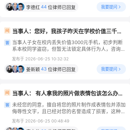
（一）治安行政处罚（《治安管理处罚法》第四十九
权内容、停止继续散播言论与隐私，用司法判决固定
完整保存医疗证据：包括CT片、X光报告、诊断证
条） 1. 普通情节 处5日以上10日以下拘留，可以并
44
我要提问
李德红
位律师已回复
对方的过错，防止侵权行为反复发生。
明、手术记录及复查资料，这些是鉴定机构判断骨折
处500元以下罚款。 2. 较重情节（多次诈骗、拒不
数量、位置及愈合情况的核心依据。 选择合适鉴定
配合、销毁证据、逃避传唤等） 处10日以上15日以
时机：建议在伤后3-6个月、骨折基本愈合后进行鉴
下拘留，可以并处1000元以下罚款。 （二）特殊情
当事人：您好，我孩子昨天在学校价值三千的手机被偷了，我该怎么办 帮问助手：知道是校内谁偷的吗 当事人：同学 帮问助手：能确定是哪个同学吗 当事人：不确定
定，避免因过早鉴定导致结果偏低。 委托有资质机
形：可能转为刑事追责（⚠️重点例外） 满足以下任
构：务必选择司法行政部门批准的司法鉴定所，其结
一情形，即便单笔仅1000元，公安机关可刑事立案
当事人子女在校内丢失价值3000元手机，初步判断
论才被法院或保险公司认可。 同步主张其他赔偿项
追究诈骗罪： 1. 多次诈骗：3个月内实施3次及以上
系本校同学盗窃，但暂无法锁定具体行为人，咨询完
目：即使未构成伤残，仍可依法主张医疗费、误工
诈骗行为； 2. 侵害弱势群体：诈骗老年人、残疾
整处理流程与维权方式。涉案手机价值已达到多数地
费、护理费、营养费、交通费等实际损失。 三、风
发布于 2026-06-25 10:32:32
人、未成年人、丧失劳动能力人财物； 3. 其他恶劣
区盗窃罪“数额较大”刑事立案标准，可同步开展校内
险提示 避免自行判断或轻信非专业意见：部分机构
情节：曾因诈骗受过处罚、以救灾/扶贫名义诈骗、
排查与公安报案两项工作。 第一时间向班主任、学
43
我要提问
姜新颖
位律师已回复
或个人可能夸大或低估伤情，应以官方鉴定为准。
造成被害人精神失常、自杀等严重后果； 4. 金额接
校安保部门报备，清晰告知丢失时间、具体地点、手
警惕“私了”陷阱：若对方提出一次性赔付但不签协议
近3000元且叠加上述情节，属于“情节恶劣”，符合
机型号、外观、IMEI码、购机票据等信息，申请调取
或不留凭证，可能后续反悔或拒绝承担后续费用。
刑事追诉条件￼￼￼。 二、民事责任（必须退赔） 无论是
事发区域监控录像，同步通过班级群发布寻物启事征
注意诉讼时效：人身损害赔偿诉讼时效为三年，自知
当事人： 有人拿我的照片做表情包该怎么办？ 帮问助手： 对方有无营利行为？ 当事人： 那我照片做表情包侮辱我 帮问助手： 是否造成名誉损害？ 当事人： 造成了损害
否拘留罚款，行为人都负有返还被骗1000元的法定
集目击线索，同时保护丢失现场不被破坏，留存聊
道或应当知道权利受损之日起算，切勿拖延。 3根肋
义务： 1. 派出所调解阶段，会责令行为人当场退还
天、监控等全部证据。校内排查无法锁定嫌疑人时，
未经您的同意，擅自将您的照片制作成表情包并添加
骨骨折在特定条件下可以鉴定为伤残等级，但需结合
受害人钱款； 2. 若行为人拒不退还，受害人可单独
携带购机发票、手机相关凭证前往派出所报案，正式
侮辱性文字，且已经对您的名誉造成了损害，这种行
具体伤情和愈合情况综合判断。根据《人体损伤致残
向法院提起民事诉讼，要求返还财产并主张维权产生
刑事立案，由公安机关调取校园监控、询问在校学生
为已经明确构成了对您肖像权和名誉权的双重侵害。
程度分级》标准，单纯3根肋骨骨折通常不直接构成
的合理费用。 三、办案流程补充 1. 受害人携带转账
发布于 2026-06-25 00:48:49
排查盗窃人员。 若查实系本校学生作案，根据行为
针对这种情况，建议您按照以下步骤依法维权： 1.
伤残，但若伴随并发症或畸形愈合，则可能评定为十
记录、聊天记录、身份信息到辖区派出所报案； 2.
人年龄区分责任：年满16周岁需承担盗窃罪刑事责