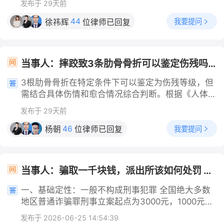
案，由警方依法通过内部系统调取人员行踪或关联信
发布于 29天前
害后果” 不予行政处罚。 检测程序或证据存在重大瑕
房收费惯例，提交房屋长期未使用的证明材料，申请
音、朋友圈/社群发帖页面做好录屏存档，标注发布
果、侵权人的获利情况及当地平均生活水平等综合酌
息。三、 通过生活痕迹与公开渠道查询（适用于普
疵：交警未使用合规校准设备、未当场告知复检权
按70%的常规空置比例交纳物业费，完成费用确认流
时间与传播范围；把隐私被外泄的内容、来源一并留
44
定。合理维权费用范围：被侵权人为制止侵权行为所
我要提问
徐祎辉
位律师已回复
通寻人、核实身份等） 1.社交与支付核验：通过微、
利、未留存完整执法录像；你可在收到检测结果三日
程。
存，能做公证的优先办理证据公证，避免对方后续删
支付的合理开支，包括调查取证费（如公证费）、律
支付宝的“添加朋友”或“转账”功能，通过手号核验对
内申请血样复检，复检数值低于 20mg/100ml，则
除内容销毁凭证；同时记下侵权人的身份信息、账号
师费等，可依法要求侵权人承担。三、侵权责任的承
方关联的姓名或账号；通过抖等社交，通过手号或姓
不构成酒驾，无扣证处罚。若处罚作出，可 60 日内
资料，为后续维权锁定追责对象。 然后，先走行政
担方式除上述经济赔偿外，侵权人还需承担以下民事
名查询对方的公开信息。 2.实地与社区排查：通过
当事人：摔跤致3条肋骨骨折可以鉴定伤残吗？ 帮问助手：你是因为什么原因摔的？是工作期间受伤吗？ 当事人：意外摔伤 帮问助手：是在哪发生的意外？他人有没有责任？ 当事人：家里摔的 帮问助手：你想咨询什么问题？是想做伤残鉴定找责任方赔偿吗？ 当事人：要赔偿 帮问助手：对方是谁？为什么要给你赔偿？ 当事人：走意外险赔
申请行政复议、六个月内提起行政诉讼，以程序违法
追责渠道报案。带着整理齐全的证据前往属地派出所
责任：停止侵害（如删除侵权图片、停止使用）、消
对方居住地的居委会、小区公告栏等，查看相关的公
请求撤销处罚。 紧急避险：突发重病、危重急症，
报案，对方公然侮辱他人、散播隐私，符合治安违法
除影响、赔礼道歉。若侵权通过网络平台传播且平台
3根肋骨骨折在特定条件下可以鉴定为伤残等级，但
开公示信息（需注意不得侵犯他人隐私）。 3.发布
无代驾、救护车无法及时抵达，不得已酒后驾车送
情形，警方查实后可以作出警告、罚款、行政拘留的
未采取必要措施，平台可能承担连带责任。
需结合具体伤情和愈合情况综合判断。根据《人体损
寻人信息：对于普通失人员，可通过信朋友圈、微博
医，需提供完整病历、急诊记录、证人证言，经交管
行政处罚；诽谤内容传播广、对你社会名声造成明显
伤致残程度分级》标准，单纯3根肋骨骨折通常不直
等社交平发布寻人启事，或联系专业寻人平，但需注
部门核实属实，可免除暂扣处罚。 受胁迫驾车：有
发布于 29天前
负面影响，满足立案标准的，公安会按流程开展刑事
接构成伤残，但若伴随并发症或畸形愈合，则可能评
意不得发布虚假信息或侵犯他人隐私。四、 通过授
完整证据证实他人以人身、财产安全胁迫你酒后开
侦查。 其次，走刑事途径追究刑事责任。要是捏造
定为十级伤残。 一、伤残评定的核心依据 基础标
46
权查询（适用于代理事务） 若对方明确同意授权
我要提问
杨朝
位律师已回复
车，非本人主观自愿，查证属实可酌情免除扣证。
的诽谤信息被大范围转发，造成你名誉严重受损、出
准：根据《人体损伤致残程度分级》，肋骨骨折需满
（如委托办理事务、代理诉讼等），在授权范围内，
若不属于以上特殊情形，即便初次、无事故、积极配
现社交压力或者精神困扰，达到诽谤罪立案门槛，公
足“6根以上”或“4根以上并后遗2处畸形愈合”方可评
可要求对方提供相关个人信息，或通过对方提供的线
合认罪，仅能体现悔罪态度，仅可在罚款区间内酌情
安不予刑事立案时，你可以准备证据向法院提起刑事
定为十级伤残。3根骨折本身未达此门槛。 例外情
索进行查询。
从轻，无法规避六个月暂扣驾驶证。暂扣期满后，需
当事人：骗取一千块钱，派出所该如何处罚 帮问助手：诈骗者是个人还是单位？ 当事人：个人 帮问助手：诈骗者年龄多大？ 当事人：18岁以上
自诉，由法院审判后判处对方管制、拘役或是有期徒
形：若3根骨折导致以下情况，仍可能评残： 合并血
参加满分学习并通过科目一考试，方可取回驾驶证。
刑；非法窃取隐私情节较重的，也能对应追究侵犯公
气胸、肺挫伤等严重并发症，影响呼吸功能； 骨折
一、基础定性：一般不构成刑事犯罪 全国绝大多数
提醒：任何试图伪造证据、托关系减免扣证的行为，
民个人信息相关的刑责。 最后，补充配套的民事约
后遗1处以上畸形愈合，且经鉴定机构认定影响胸廓
地区普通诈骗罪刑事立案起点为3000元，1000元未
会构成妨害执法，面临拘留、加重处罚等后果。
束手段。即便核心诉求以追责为主，可同步提起民事
结构或功能； 存在多段或粉碎性骨折，虽数量不足
达到“数额较大”标准，常规按治安违法受理处理。
诉讼，请求法院判令对方公开赔礼道歉、删除所有侵
发布于 2026-06-25 14:54:39
但严重程度被综合考量。 二、实操建议与维权路径