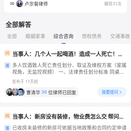
卢宗菊律师
10
解答31次
全部解答
全部
婚姻家事
综合咨询
债权债务
交通事故
当事人：几个人一起喝酒！造成一人死亡！责任怎么划分？ 帮问助手：你是死者家属还是一起喝酒的人？ 当事人：死者家属 帮问助手：同桌的人有没有劝酒、灌酒的情况？酒后有没有尽到护送义务？ 当事人：关键就是没有视频 帮问助手：你们目前有没有和同桌的人协商过赔偿？ 当事人：协商了几次！没达成
多人饮酒致人死亡责任划分、取证及维权方案（家属
视角，无监控视频） 一、法律责任划分标准 同桌饮
酒者存在下列过错，需承担民事赔偿责任： 1. 强行
发布于 17天前
劝酒、灌酒、赌酒，诱导死者大量饮酒； 2. 明知死
者醉酒，未劝阻其独自离开、驾车； 3. 醉酒后未安
36
我要提问
曹清华
位律师已回复
全护送、未联系家属、未及时送医救治。 死者自身
明知饮酒伤身、过量饮酒，自身承担主要责任；同桌
有过错人员共同承担次要责任，实务中同桌合计赔偿
当事人：新房没有装修，物业费怎么交 帮问助手：目前是收房了还是没收房？ 当事人：已收房 帮问助手：你希望达到什么结果？减免物业费还是少交？ 当事人：少交物业费
比例一般20%-40%。 无过错的同桌人（未劝酒、及
时劝阻、尽到护送救助义务）无需赔偿。 二、无监
已收房未装修的新房可依据当地政策和合同约定申请