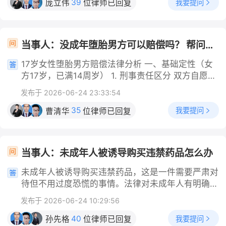
第一时间固定证据（最关键的一步） 发现侵权后，
39
级伤残。 一、伤残评定的核心依据 基础标准：根据
我要提问
庞立伟
位律师已回复
民警受理后调查取证，核实诈骗金额、情节、行为人
任，监护人代为返还3000元赃款；未满16周岁不追
切勿在未保存证据的情况下直接与对方争吵或要求对
《人体损伤致残程度分级》，肋骨骨折需满足“6根以
年龄； 3. 区分普通治安违法/涉刑案件，分别作出治
究刑责，由公安责令监护人退赔、管教，学校同步作
方删除。请务必通过截屏、录屏等方式，将包含您照
上”或“4根以上并后遗2处畸形愈合”方可评定为十级
安处罚决定书或刑事立案侦查； 4. 处罚记录会留存
出校纪处分。同时当事人可要求学校履行安全管理义
片的表情包、侮辱性文字、发布者的账号信息、发布
伤残。3根骨折本身未达此门槛。 例外情形：若3根
公安系统，行政拘留会留下违法前科。
当事人：没成年堕胎男方可以赔偿吗？ 帮问助手：女方年龄及怀孕时长？ 当事人：17岁4月 帮问助手：堕胎费用花了多少？ 当事人：几千块钱是男方出的
务，若学校未尽到安保、管理职责造成财物失窃，可
时间以及传播范围（如点赞、转发、评论数）等完整
骨折导致以下情况，仍可能评残： 合并血气胸、肺
主张学校承担相应补充赔偿责任。手机丢失后及时挂
保存下来。 2. 向网络渠道投诉举报 如果您是在渠
挫伤等严重并发症，影响呼吸功能； 骨折后遗1处以
17岁女性堕胎男方赔偿法律分析 一、基础定性（女
失账号、冻结支付软件，避免产生额外财产损失。
道、抖音等网络上发现的表情包，请立即利用平台的
上畸形愈合，且经鉴定机构认定影响胸廓结构或功
方17岁，已满14周岁） 1. 刑事责任区分 双方自愿发
对应法条 1. 《中华人民共和国刑法》第二百六十六
举报功能，选择“侵犯肖像权”或“侵犯名誉权”等正确
能； 存在多段或粉碎性骨折，虽数量不足但严重程
生亲密关系，不构成刑事犯罪；若存在胁迫、哄骗、
条：盗窃公私财物，数额较大的，构成盗窃罪，依法
发布于 2026-06-24 23:33:54
的举报类别，要求平台采取删除、屏蔽等措施，防止
度被综合考量。 二、实操建议与维权路径 完整保存
强迫行为，男方需承担对应刑事追责。 2. 民事赔偿
追究刑事责任，3000元普遍达到数额较大标准。 ​
损害进一步扩大。 3. 向公安机关报案 对方公然使用
医疗证据：包括CT片、X光报告、诊断证明、手术记
法定责任 男方明知女方未成年，亲密行为直接导致
35
我要提问
曹清华
位律师已回复
2. 《中华人民共和国民法典》第一千一百八十四
侮辱性言论贬低您的人格，已涉嫌违反《治安管理处
录及复查资料，这些是鉴定机构判断骨折数
怀孕、手术，侵害女方健康权，依据《民法典》侵权
条：侵害他人财产的，财产损失按照损失发生时的市
罚法》。您可以携带收集好的证据向当地派出所报
编，负有法定补偿、赔偿义务，不因已垫付手术费而
场价格折价赔偿。 ​ 3. 《民法典》第一千二百条：限
案，警方调查属实后，可依法对侵权人处以拘留或罚
免除全部责任。 二、现有支出处理（男方已承担几
制民事行为能力人在学校学习、生活期间受到人身、
当事人：未成年人被诱导购买违禁药品怎么办
款等行政处罚。 4. 提起民事诉讼 如果侵权行为给您
千元手术费） 男方垫付的医疗手术费用仅覆盖基础
财产损害，学校未尽到教育、管理职责的，应当承担
造成了严重的精神困扰或社会评价降低，您可以向人
诊疗开销，女方仍可主张其他法定赔偿项目： 1. 法
未成年人被诱导购买违禁药品，这是一件需要严肃对
侵权责任。 ​ 4. 《治安管理处罚法》第四十九条：盗
民法院提起民事诉讼。您可以要求侵权人承担以下民
定物质赔偿项目 - 营养费：术后休养所需食补开
待但不用过度恐慌的事情。法律对未成年人有明确的
窃公私财物，可处以拘留、罚款；未满16周岁不予
事责任：立即停止侵害（删除表情包）、消除影响、
销； - 护理费：休养期间照料产生的开支； - 交通
保护倾向，处理得当，后果可以控制在最小范围内。
治安拘留，责令监护人严加管教并退赔财物。
恢复名誉、赔礼道歉，并赔偿您的精神损害抚慰金等
发布于 2026-06-24 10:29:56
费：往返医疗机构复查、诊疗的交通支出； - 后续
首先，要区分“违禁药品”到底是什么，后果完全不同
相关损失。 5. 视情况提起刑事自诉 如果该表情包在
康复治疗费：术后炎症、妇科后遗症等复查治疗费
你提到的“违禁药品”，在法律上主要分为两类，法律
40
我要提问
孙先格
位律师已回复
网络上被大范围传播（例如同一诽谤信息实际被点