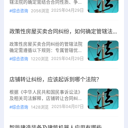
辖法院的确定需结合合同性质、争议
度，而非一般过失。2.认定标准
焦点及法律规定综合判断，具体规则
2025年04月29日
（1）合同签订异常：发包人直接与
#综合咨询
2056浏览
如下：专属管辖的适用争议装饰装修
实际施工人磋商签约、合同条款由实
合同纠纷是否属于“不动产纠纷”存在
际施工人主导拟
争议。根据《民事诉讼法》第三十四
政策性房屋买卖合同纠纷，如何确定管辖法院?
条，不动产纠纷由不动产所在地法院
专属管辖。但《民诉法解释》第二十
政策性房屋买卖合同纠纷的管辖法院
八条明确，“不动产纠纷”主要指涉及
确定需遵循以下规则：专属管辖优先
物权登记、权属争议等直接关联物权
《民事诉讼法》规定，因不动产纠纷
2025年04月29日
的案件。装饰装修合同通常仅涉及施
#综合咨询
1220浏览
提起的诉讼，原则上由不动产所在地
工行为、质量或价款争议，不直接导
法院专属管辖。政策性房屋（如经济
致物权变动，
适用房、共有产权房）的买卖合同涉
店铺转让纠纷，应该起诉到哪个法院？
及物权变动，通常被认定为不动产纠
纷，故由房屋所在地法院管辖。但需
根据《中华人民共和国民事诉讼法》
注意，若争议仅涉及合同履行（如付
及相关司法解释，店铺转让合同纠纷
款义务），不直接涉及产权登记，则
的管辖法院需结合以下规则确定：
2025年04月07日
可能不适用专属管辖。协议管辖的效
#综合咨询
1428浏览
一、协议管辖优先若双方在合同中明
力若合同明确约定管辖法院，且不违
确约定了管辖法院（如被告住所地、
反级别管辖和专属
合同履行地、合同签订地等），且该
智能建造装备及建筑机器人应用有哪些