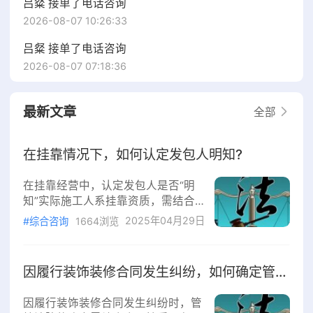
吕粲 接单了电话咨询
2026-08-07 10:26:33
吕粲 接单了电话咨询
2026-08-07 07:18:36
最新文章
全部
在挂靠情况下，如何认定发包人明知?
在挂靠经营中，认定发包人是否“明
知”实际施工人系挂靠资质，需结合
客观证据与交易习惯综合判断，具体
2025年04月29日
#综合咨询
1664浏览
可从以下维度分析：1.法律依据根据
《最高人民法院关于审理建设工程施
工合同纠纷案件适用法律问题的解释
因履行装饰装修合同发生纠纷，如何确定管辖法院?
（一）》第一条，若发包人明知挂靠
事实仍签订合同，合同无效。认定
因履行装饰装修合同发生纠纷时，管
“明知”需达到“明确知晓或应知”的程