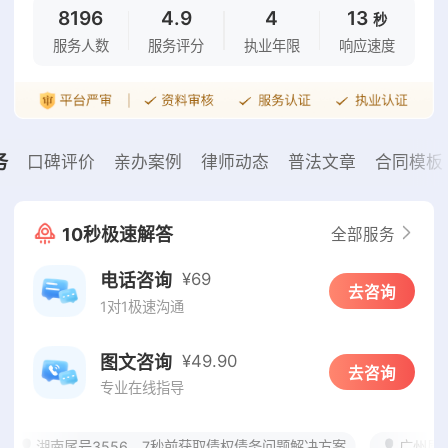
8196
4.9
4
13
秒
服务人数
服务评分
执业年限
响应速度
务
口碑评价
亲办案例
律师动态
普法文章
合同模板
10秒极速解答
全部服务
¥69
电话咨询
去咨询
1对1极速沟通
¥49.90
图文咨询
去咨询
专业在线指导
湖南尾号3556，7秒前获取债权债务问题解决方案
广州尾号6