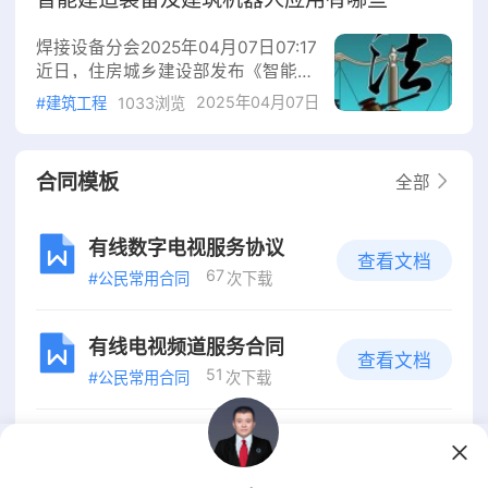
约定符合法律规定（不违反级别管辖
和专属管辖），则优先按约定执行。
焊接设备分会2025年04月07日07:17
例如，合同中若约定“由店铺所在地
近日，住房城乡建设部发布《智能建
法院管辖”，则应以该约定为准。
造技术导则（试行）》（以下简称
2025年04月07日
二、法定管辖规则若未约定管辖法院
#建筑工程
1033浏览
《导则》），旨在加快推进智能建造
或约定无效，则按以下顺序确定管
技术在工程建设全生命期应用，并明
辖：1.被告住所地法院
确将智能塔机、智能施工升降机、建
合同模板
全部
筑机器人规模化应用作为推动行业智
能化转型的核心抓手。该《导则》适
用于新建房屋建筑工程的勘察、设
有线数字电视服务协议
查看文档
计、生产、施工、运维等阶段，既有
67
#公民常用合同
次下载
房屋建筑的改建、扩建和市政基础设
施建设也可参照执行。明确智能建造
的定义《
有线电视频道服务合同
查看文档
51
#公民常用合同
次下载
邮政特快专递大宗客户协议
查看文档
50
#公民常用合同
次下载