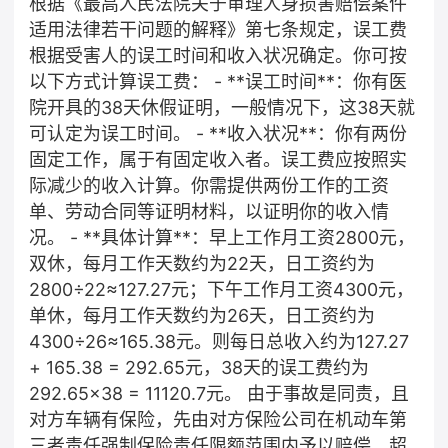
根据《最高人民法院关于审理人身损害赔偿案件
适用法律若干问题的解释》第七条规定，误工费
根据受害人的误工时间和收入状况确定。你可按
以下方式计算误工费： - **误工时间**：你有医
院开具的38天休假证明，一般情况下，这38天就
可认定为误工时间。 - **收入状况**：你有两份
固定工作，属于有固定收入者。误工费应按照实
际减少的收入计算。你需提供两份工作的工资
单、劳动合同等证明材料，以证明你的收入情
况。 - **具体计算**：早上工作月工资2800元，
双休，每月工作天数约为22天，日工资约为
2800÷22≈127.27元；下午工作月工资4300元，
单休，每月工作天数约为26天，日工资约为
4300÷26≈165.38元。则每日总收入约为127.27
+ 165.38 = 292.65元，38天的误工费约为
292.65×38 = 11120.7元。 由于事故是同责，且
对方车辆有保险，先由对方保险公司在机动车第
三者责任强制保险责任限额范围内予以赔偿。超