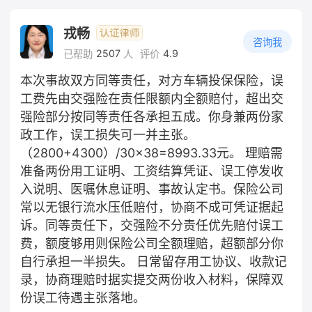
戎畅
咨询我
2507
4.9
已帮助
人
评价
本次事故双方同等责任，对方车辆投保保险，误
工费先由交强险在责任限额内全额赔付，超出交
强险部分按同等责任各承担五成。你身兼两份家
政工作，误工损失可一并主张。
（2800+4300）/30×38=8993.33元。 理赔需
准备两份用工证明、工资结算凭证、误工停发收
入说明、医嘱休息证明、事故认定书。保险公司
常以无银行流水压低赔付，协商不成可凭证据起
诉。同等责任下，交强险不分责任优先赔付误工
费，额度够用则保险公司全额理赔，超额部分你
自行承担一半损失。 日常留存用工协议、收款记
录，协商理赔时据实提交两份收入材料，保障双
份误工待遇主张落地。