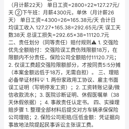
（月计薪22天） 单日工资=2800÷22≈127.27元/
天 ②下午班：月薪4300元，单休（月计薪26
天） 单日工资=4300÷26≈165.38元/天 合计日
均误工收入 127.27+165.38=292.65元/天 误工天
数38天 总误工损失=292.65×38=11120.7元
二、责任划分（同等责任）赔付规则⚠️ 1. 交强险
优先全额赔付：交强险误工费伤残限额18万，在
限额内不分责任，保险公司全额赔付11120.7元； ​
2. 仅误工费超交强险限额部分，才按同责5:5分摊
（本案金额远低于18万，无需自担）。 三、理赔
必备举证材料💡 1. 两份家政用工协议、雇主书面
误工证明（写明停发工资）； ​ 2. 工资转账记录/微
信收款流水； ​ 3. 医院诊断证明、休假医嘱单（38
天休假依据）； ​ 4. 事故责任认定书。 四、实操理
赔步骤 1. 整理全部材料后提交对方车辆承保保险
公司理赔； ​ 2. 保险公司拒赔/压低金额：凭证据向
事故地法院提起民事诉讼主张误工费。