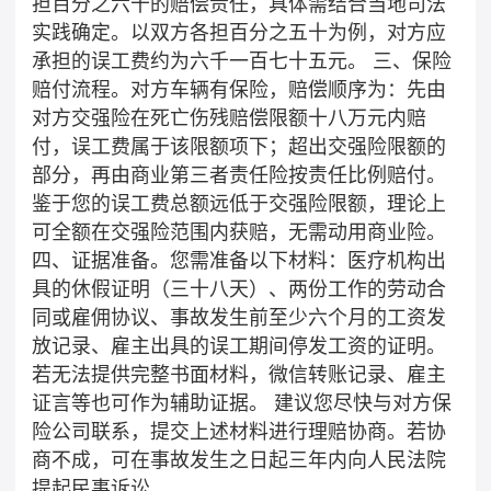
担百分之六十的赔偿责任，具体需结合当地司法
实践确定。以双方各担百分之五十为例，对方应
承担的误工费约为六千一百七十五元。 三、保险
赔付流程。对方车辆有保险，赔偿顺序为：先由
对方交强险在死亡伤残赔偿限额十八万元内赔
付，误工费属于该限额项下；超出交强险限额的
部分，再由商业第三者责任险按责任比例赔付。
鉴于您的误工费总额远低于交强险限额，理论上
可全额在交强险范围内获赔，无需动用商业险。
四、证据准备。您需准备以下材料：医疗机构出
具的休假证明（三十八天）、两份工作的劳动合
同或雇佣协议、事故发生前至少六个月的工资发
放记录、雇主出具的误工期间停发工资的证明。
若无法提供完整书面材料，微信转账记录、雇主
证言等也可作为辅助证据。 建议您尽快与对方保
险公司联系，提交上述材料进行理赔协商。若协
商不成，可在事故发生之日起三年内向人民法院
提起民事诉讼。