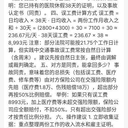
明：您已持有的医院休假38天的证明，以及事故
认定书（同责）。 四、误工费计算方式 误工费 =
日均收入 × 38天 · 日均收入 = 两份工作月收入之
和 ÷ 30天 = (2800+4300) ÷ 30 = 7100 ÷ 30 ≈
236.67元/天 · 38天误工费 = 236.67 × 38 ≈
8,993元 注意：部分法院可能按21.75个工作日计
算，但实践中交通事故误工费常按自然日计算
（含周末）。建议先按自然日主张，最终由调解
或裁判确定。 五、对方是同责，能拿回多少？ 事
故同责，意味着您的总损失（包括误工费、医疗
费、修车费等）由对方保险公司在交强险限额内
先赔（医疗费1.8万、伤残赔偿18万），超出部分
再按50%比例赔偿。 举例：如果只有误工费
8993元，加上医疗费等未超交强险限额，保险公
司应全额赔付，不扣50%。只有超出交强险部分
才按责任比例分担。 六、操作建议 1. 立即收集证
据：重点整理两份工作的收入流水和雇主证明。