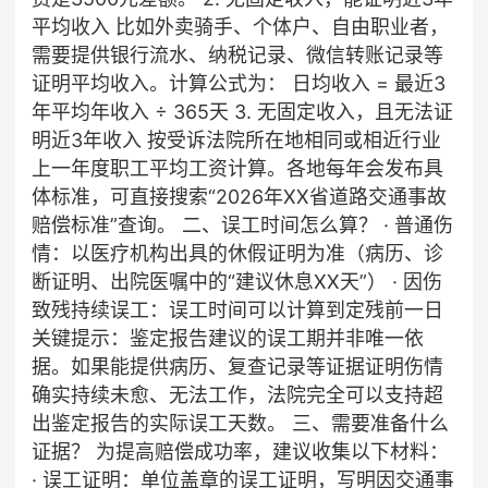
平均收入 比如外卖骑手、个体户、自由职业者，
需要提供银行流水、纳税记录、微信转账记录等
证明平均收入。计算公式为： 日均收入 = 最近3
年平均年收入 ÷ 365天 3. 无固定收入，且无法证
明近3年收入 按受诉法院所在地相同或相近行业
上一年度职工平均工资计算。各地每年会发布具
体标准，可直接搜索“2026年XX省道路交通事故
赔偿标准”查询。 二、误工时间怎么算？ · 普通伤
情：以医疗机构出具的休假证明为准（病历、诊
断证明、出院医嘱中的“建议休息XX天”） · 因伤
致残持续误工：误工时间可以计算到定残前一日
关键提示：鉴定报告建议的误工期并非唯一依
据。如果能提供病历、复查记录等证据证明伤情
确实持续未愈、无法工作，法院完全可以支持超
出鉴定报告的实际误工天数。 三、需要准备什么
证据？ 为提高赔偿成功率，建议收集以下材料：
· 误工证明：单位盖章的误工证明，写明因交通事