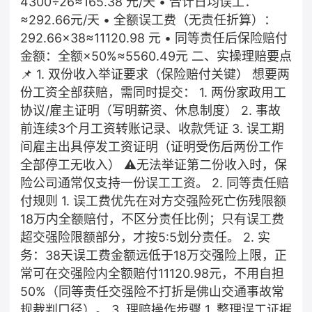
4300÷26≈165.38 元/天 • 合计日均误工：
≈292.66元/天 • 全额误工费（无责任折算）：
292.66×38≈11120.98 元 • 同等责任后保险赔付
金额：全额×50%≈5560.49元 二、实操理赔要点
📌 1. 双份收入举证要求（保险赔付关键） 想要两
份工资全部获赔，需同时提交： 1. 两份家政用工
协议/雇主证明（写明薪资、休息制度） 2. 事故
前连续3个月工资转账记录、收款凭证 3. 误工期
间雇主出具停发工资证明（证明受伤后两份工作
全部停工无收入） ⚠️无法举证第二份收入时，保
险公司通常仅支持一份误工工资。 2. 同等责任赔
付规则 1. 误工费优先在对方交强险死亡伤残限额
18万内全额赔付，不区分责任比例；只有误工费
超交强险限额部分，才按5:5划分责任。 2. 实
务：38天误工费金额远低于18万交强险上限，正
常可在交强险内全额赔付11120.98元，不用自担
50%（同等责任交强险不打折是佛山交通事故常
规裁判口径）。 3. 理赔操作步骤 1. 整理误工证据