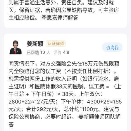
则属于普通生活意外，责任自负。建议及时就
医，保留证据，若确因房屋缺陷导致，可主张房
主相应赔偿。 季思嘉律师解答
姜新颖
咨询我
10
4.8
已帮助
人
评价
同责情况下，对方交强险会先在18万元伤残限额
内全额赔付您的误工费（不按责任比例打折）。
您需提供两份工作的收入证明（如银行流水、雇
主证明）和医院休假38天的医嘱。误工费 = （上
午日薪 + 下午日薪）× 38天。上午双休：
2800÷22≈127元/天；下午单休：4300÷26≈165
元/天；合计292元/天，总计约11100元。建议与
保险公司协商，必要时起诉。 姜新颖律师团队解
答