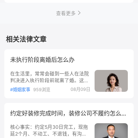
控器操作桥式起重机不需要操作证和
指挥人员。但是按照总局2019年第3
查看更多
号公告，所有起重机均需配备指挥人
员，并需持证。按照《特种设备作业
人员考核规则》(TSGZ6001-201
相关法律文章
9)，关于起重机械作业人员取证范
围：“从事起重机械司索作业人员、
起重机械地面操作人员和遥控
未执行阶段离婚后怎么办
在生活里，常常会碰到一些人在法院
判决进入执行阶段前就离了婚。这时
候就会有不少问题冒出来，比如债务
08月09日
#婚姻家事
959浏览
该怎么处理，财产又该怎么分配，执
行的相关权益会不会受到影响等等。
这些问题如果处理不好，可能会给当
约定好装修完成时间，装修公司不履约怎么办？
事人带来很多麻烦。那在未执行阶段
离婚后到底该怎么办呢？下面咱们就
核心事实：约定5月30日完工，现拖
来详细说说。一、明确债务的承担问
延2个月、不动工、不退钱，有沟通
题在未执行阶段离婚，首先要搞清楚