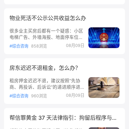
以未缴社保为由解除劳动合同，有权
重罪处罚。实践中，一般盗窃罪处罚
主张经济补偿。关键操作是发出书面
较重，多以盗窃罪
解除通知并明确载明理由为“未依法
物业死活不公示公共收益怎么办
缴纳社会保险”，同时保留发送凭
证。若员工曾签署放弃社保承诺，在
很多业主买房后都有一个疑惑：小区
部分法院（如广东佛山）可能面临诚
电梯广告、外墙海报、地面停车位、
信原则抗辩，但北京、上海、江苏等
快递柜、摆摊场地赚的钱，到底去哪
地法院的主流立场是放弃承诺无效、
08月09日
#综合咨询
858浏览
了？明明是全体业主共有的收益，大
不影响员工主张权利。二、医疗费用
多数物业只会含糊公示一个笼统总
损失赔偿员工可要求公
数，甚至干脆拒不公示、闭口不提。
房东迟迟不退租金，怎么办？
更过分的是，不少物业会拿“商业秘
密”当借口，拒绝业主查看详细合
租房押金迟迟不退，建议按照“先协
同、收支凭证。很多业主对此束手无
商、再投诉、后诉讼”的递进顺序进
策：不知道能不能查、该怎么查、物
行维权。以下是具体的实操步骤与应
业不公示该如何维权。01先搞懂：这
08月09日
#综合咨询
960浏览
对策略：一、协商与书面催告（首
些钱，100%归全体业主所有首先厘
选，成本最低）友好协商：心平气和
清核心权益：只要
地与房东/中介沟通，明确告知已按
帮信罪黄金 37 天法律指引：拘留后程序与辩护要点
合同退房、房屋无人为损坏、水电费
已结清，要求按约退还押金，并保留