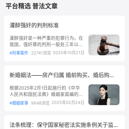
签字才有效。一般情况下，参与人数越多越具有广泛性
平台精选 普法文章
越好。
3.最终的方案有人不同意怎么办？
灌醉强奸的判刑标准
请仔细阅读以上条文，法律规定的是听取意见，并
没有要求职工代表大会或全体职工同意，最终的决定权
灌醉强奸是一种严重的犯罪行为。在
还是在用人单位。在民主程序中不要求每个人都同意，
我国，强奸罪的判刑一般处三年以上
即便有一部分人不同意，也不影响整体民主程序的完
十年以下有期徒刑。若存在强奸妇
2025年10月21日
#刑事案件
22741浏览
女、奸淫幼女情节恶劣等情形，处十
成。
年以上有期徒刑、无期徒刑或者死
刑。灌醉他人使其失去反抗能力后实
新婚姻法——房产归属 婚前购买、婚后购买、父母出资等情景
施强奸，属于违背妇女意志的犯罪行
为，会依据强奸罪的相关法律进行量
根据2025年2月1日起施行的《中华
刑。一、灌醉强奸的判刑标准灌醉强
人民共和国民法典》婚姻家庭编的解
奸本质上属于强奸罪的一种情形。根
中华人民共和国劳动合同法
释(二)，关于夫妻房产归属的法律规
据《中华人民共和国刑法》规定，以
2025年02月24日
#婚姻家事
9648浏览
定如下：一、婚前买房一人出资情
暴力、胁迫或者其他手段强奸妇女
本文版权归原作者所有，内容仅代表作者本人观点，不代表法
况：如果房产在婚前以个人财产购
的，处三年以上十年以下有期徒刑。
临平台的立场。如有任何疑问或需要删除请通过
【客服中心】
买，且房本登记在自己名下，通常认
奸淫不满十四周岁的幼女的，以强奸
联系我们。
法条梳理：保守国家秘密法实施条例关于监督管理的规定
为房产属于个人财产。若婚前已还清
论，从重处罚。在这里，灌醉被害人