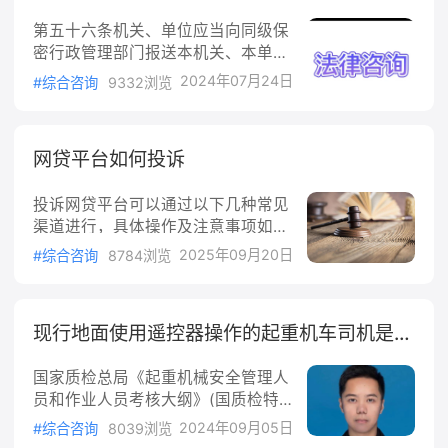
全部贷款，但婚后才取得房本，房屋
使其不知反抗、不能反抗的手段，就
第五十六条机关、单位应当向同级保
仍属于个人财产。首付加共同还贷：
温馨提示：法律问题具有复杂性，细节可能影响结果。建议及
属于&
密行政管理部门报送本机关、本单位
时
咨询律师
，获取专业解答。
如果婚前支付了首付款并向银行贷
年度保密工作情况。下级保密行政管
款，房屋落在自己名下，婚后用夫妻
2024年07月24日
#综合咨询
9332浏览
理部门应当向上级保密行政管理部门
共同财产还贷，司法实践通常将房屋
报送本行政区域年度保密工作情况。
认定为个人财产，
第五十七条国家建立和完善保密标准
网贷平台如何投诉
体系。国家保密行政管理部门依照法
律、行政法规的规定制定国家保密标
投诉网贷平台可以通过以下几种常见
准；相关学会、协会等社会团体可以
渠道进行，具体操作及注意事项如
制定团体标准；相关企业可以制定企
下：一、银保监会（现国家金融监管
业标准。第五十八条机关、单位应当
2025年09月20日
#综合咨询
8784浏览
总局）投诉方式：电话投诉：拨打12
对遵守保密法律法规和相关制度情况
378热线，工作日9:00-17:00拨打，
开展自查自评。保
接通率较高。建议选择上午10:00-11:
现行地面使用遥控器操作的起重机车司机是否强制配备指挥人员？
00或下午13:00-14:00时段，间隔20
分钟拨打，可使用不同手机或号码尝
国家质检总局《起重机械安全管理人
试。官网投诉：登录银保监会官网，
员和作业人员考核大纲》(国质检特
通过在线投诉渠道提交材料，需实名
〔2013〕680号，2014年3月1日起
认证并提供详细证据。邮寄投诉：将
2024年09月05日
#综合咨询
8039浏览
实施）第二条规定：在地面操作和遥
举报对象、事