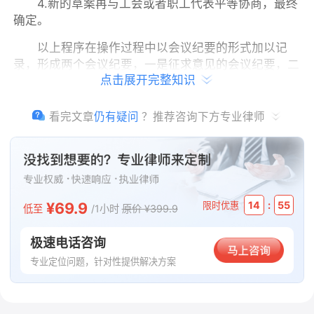
4.新的草案再与工会或者职工代表平等协商，最终
确定。
以上程序在操作过程中以会议纪要的形式加以记
录，形成两个会议纪要，一是征求意见的会议纪要，二
点击展开完整知识
是讨论确定的会议纪要，参会人员在会议纪要中签字。
当发生劳动争议需要证明民主程序时，出示两个会议纪
要就可以完成民主程序的举证责任。
看完文章
仍有疑问
？推荐咨询下方专业律师
操作时可能会有以下疑问：
1.一定要正式地开线下会议吗？
形成会议纪要就一定要集中起来开大会吗？并不
¥69.9
:
14
55
限时优惠
低至
/1小时
原价 ¥399.9
是，开会可以面对面地集中线下开会，也可以分小组开
会，线上开会，形式多种多样，法律并没有对开会形式
极速电话咨询
作出具体规定。
专业定位问题，针对性提供解决方案
2.会议纪要有多少人签字才有效？
法律并没有规定具体的参与人数比例，以及多少人