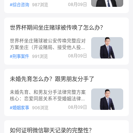
记录，12345/315投诉暂无反馈。客
债务的承担情况。如果是夫妻共同债
08月09日
#综合咨询
987浏览
户诉求：尽快退款+赶紧动工装修。
务，即使离婚了，双方仍然要对债务
预算0，紧急——要成单需先给明确
承担连带责任。比
路径、降低行动门槛，再引导委托/
世界杯期间坐庄赌球被传唤了怎么办？
发函或诉讼。一、法律分析1.装修公
司违约明显约定完工日期5月30日，
世界杯坐庄赌球被公安传唤完整应对
拖延两个月且不动工，构成工期违
方案坐庄（开设赌局、接受他人投
约。客户可依据《民法典》合同编要
注）和普通参赌不一样：普通玩家只
求：继续履行（动工完工）；退还未
08月09日
#刑事案件
991浏览
是赌博治安违法；坐庄接受投注、抽
完成部分对应款项/预付款中未履约
成，很容易触犯【开设赌场罪】刑事
部分
犯罪，不是简单罚款拘留。一、区分
未婚先育怎么办？跟男朋友分手了
两种定性1.刑事：开设赌场罪《刑
法》第303条第2款世界杯期间接受
未婚先育、和男友分手法律完整方案
多人投注、结算输赢、抽水、做庄
核心：恋爱同居关系不受婚姻法律保
家，达到立案标准，属于刑事，要留
护；但是孩子权利受完整法律保护；
案底。2.治安赌博《治安管理处罚
08月09日
#婚姻家事
906浏览
生不生孩子，决定权完全在女方本
法》第70条：只是自己参与下注，不
人。分两种大方向：①选择生下孩
坐庄，治安拘留罚
子；②选择终止妊娠。方案一：把
如何证明微信聊天记录的完整性？
孩子生下来1.非婚生子女=婚生子女