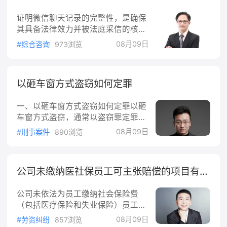
同等权利男方是生父，不能以没有结
证明微信聊天记录的完整性，是确保
婚、已经分手拒绝抚养孩子，是法定
其具备法律效力并被法庭采信的核心
义务，逃避不了。•抚养权：不满2周
关键。根据相关司法实践和法律要
岁，原则归母亲抚养；2‑8周岁看谁
08月09日
#综合咨询
973浏览
点，您可以从以下几个维度进行证明
更有利于小孩成长；8周岁以上尊重
和固定：1.确保原始载体的绝对安全
孩子本人意愿。•
微信聊天记录依附于特定终端设备，
以砸车窗方式盗窃如何定罪
原始载体（如手机、计算机等）是认
定证据真实性和完整性的基础。务必
一、以砸车窗方式盗窃如何定罪以砸
妥善保管该设备，切勿随意更换设
车窗方式盗窃，通常以盗窃罪定罪处
备、恢复出厂设置或删除相关聊天记
罚。依据《中华人民共和国刑法》，
录。在庭审中，必须出示原始载体供
08月09日
#刑事案件
890浏览
盗窃公私财物，数额较大，或多次盗
法官核对，确因客观原因无法提供
窃、入户盗窃、携带凶器盗窃、扒窃
的，需证明复制件与原
的，处三年以下有期徒刑、拘役或管
公司未缴纳医社保员工可主张赔偿的项目有哪些？
制，并处或单处罚金。砸车窗的行为
会造成财物损坏，若损坏财物价值达
公司未依法为员工缴纳社会保险费
到故意毁坏财物罪的定罪标准，同时
（包括医疗保险和失业保险）员工可
符合盗窃罪与故意毁坏财物罪构成要
以要求以下赔偿一、经济补偿金员工
件。这种情况属想象竞合犯，应择一
08月09日
#劳资纠纷
857浏览