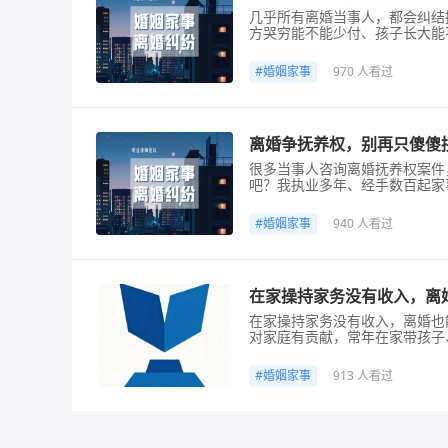
几乎所有离婚当事人，都会纠结
方哭穷能不能少付、孩子长大能
把2026年最新抚养费裁判规
灭，直到孩子年满十八周岁，就
#
婚姻家事
970 人看过
养费法定计算标准，法院统一采
离婚争抚养权，别再只傻傻
很多当事人咨询离婚抚养权案件
吧？我执业多年、经手数百起家
来不看谁更有钱，只看谁更适合
裁判规则，抚养权判定唯一核心
#
婚姻家事
940 人看过
权。很多经济条件优越、但长期
在家操持家务没有收入，离
在家操持家务没有收入，离婚也
对家庭有贡献，常年在家带孩子
现实里很多全职照料家庭的一方
只能分割现有的夫妻共同财产。
#
婚姻家事
913 人看过
十八条就专门对此作出规定，夫