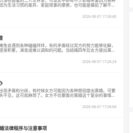
沉浸在甜蜜的二人世界里，可现实中却有不少新婚夫妻因为各种
因为生活习惯的差异、家庭琐事的摩擦，也可能是婚前了解不够
突然的婚姻危机，让很多人措手不及，不知道该如何应对。接下
然闹离婚该怎么处理。一、冷静沟通找出问题根源新婚夫妻闹离
2026-08-07 17:26:40
时解决。这时候双方都要冷静下来，心平
理
难免会遇到各种磕磕绊绊，有的矛盾经过双方的努力能够化解，
逐渐积累，演变成难以调和的问题。当结婚四年后女方提出离
一颗石子，会在家庭生活中掀起不小的波澜。遇到这种情况，很
如何应对。下面就为大家详细讲讲在这种情况下的处理办法。
2026-08-07 17:26:24
提出离婚，首先要做的是冷静下来，找个合适
办
出现矛盾和分歧，有时候女方可能因为各种原因提出离婚。可要
失不见，这可就麻烦了。女方不仅要面对离婚这个复杂的事情，
问题，比如财产分割、子女抚养等。这种情况下，女方该如何维
们就详细说说。一、尝试联系男方了解情况女方可以先通过男方
2026-08-07 17:26:04
系男方，了解他消失的原因和目前的状况
离婚法律程序与注意事项