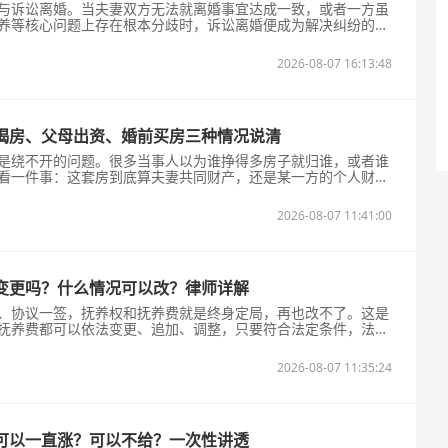
与诉讼离婚。当夫妻双方无法就离婚事宜达成一致，或者一方虽
养等核心问题上存在根本分歧时，诉讼离婚便成为解决纠纷的唯
婚的法定条件、程序流程以及法律要点进行梳理，供有需要的当
起诉离婚？根据《民法典》第一千零七十九条规定，夫妻一方要
2026-08-07 16:13:48
提起离婚诉讼。人民法院审理离婚案件，
揭房、父母出资、婚前买房三种情况说清
是绕不开的问题。很多当事人以为谁挣得多房子就归谁，或者谁
看一件事：这套房到底算夫妻共同财产，还是某一方的个人财
几种常见情况讲清楚。先分清哪些房产算夫妻共同财产。根据
夫妻在婚姻关系存续期间取得的财产属于夫妻共同财产。落到厦
2026-08-07 11:41:00
的有三类：婚后夫妻共同出资买的房，无论登
变更吗？什么情况可以改？律师详解
、协议一签，抚养权和抚养费就是终身定局，再也改不了。这是
抚养费都可以依法变更、追加、调整，只要符合法定条件，法院
更法定情形】根据最高院婚姻家庭司法解释，满足任一条件，即
方身患重病、残疾，无力继续抚养孩子；2.直接抚养方长期不管孩
2026-08-07 11:35:24
带娃一方存在家暴、酗酒、赌博、不
可以一直涨？可以不给？一次性讲透