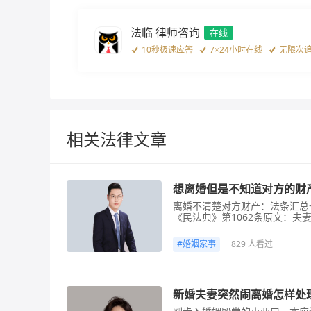
法临 律师咨询
在线
10秒极速应答
7×24小时在线
无限次
相关法律文章
想离婚但是不知道对方的财
离婚不清楚对方财产：法条汇总
《民法典》第1062条原文：
营、投资的收益；知识产权收益
双方享有平等处理权。作用：明
#
婚姻家事
829 人看过
1092条原文：夫妻一方隐藏
新婚夫妻突然闹离婚怎样处