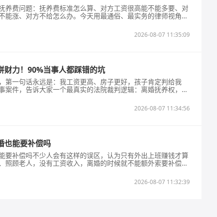
抚养费问题：抚养费标准怎么算、对方工资很高能不能多要、对
不能涨、对方不给怎么办。今天用最通俗、最实务的律师视角，
则完整讲清楚。首先明确：父母对孩子的抚养义务，不因离婚而消
读高中、大学期间，依旧可以主张抚养费、教育费、医疗费。抚
2026-08-07 11:35:09
用三个维度：第一，子女实际生活、教
拼财力！90%当事人都踩错的坑
，第一句话永远是：我工资更高、房子更好，孩子肯定判给我
事案件，告诉大家一个最真实的法院裁判逻辑：离婚抚养权，从
带娃、谁能保障孩子稳定成长。根据《民法典》第1084条最新
原则是最有利于未成年子女原则，并非经济条件最优者得抚养
2026-08-07 11:34:56
缺席孩子生活的家长，最后直接输掉抚养权
婚也能要补偿吗
能要补偿吗不少人会有这样的误区，认为只有外出上班赚钱才算
、照顾老人，没有工资收入，离婚的时候就不能额外索要补偿。
，离婚时容易陷入被动，觉得自己多年的付出没有办法被量化，
其实家务劳动同样具备法律认可的价值，《民法典》第一千零八
2026-08-07 11:32:39
妻一方因抚育子女、照料老年人、协助另