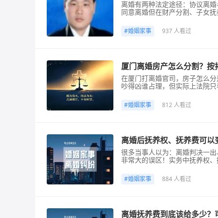
离婚有两种法定途径：协议离婚
同意离婚但在财产分割、子女抚
一合法途径。本文将围绕诉讼离
事人参考。一、什么情况下可以
#
婚姻家事
937 人看过
求离婚的，可以直接向人民法院
厦门离婚房产怎么分割？按
在厦门打离婚官司，房子怎么分
吵得凶谁占理，但实际上法院只
产。下面把厦门离婚房产分割的
《民法典》第一千零六十二条，
#
婚姻家事
812 人看过
门本地的房产分割实务中，常见
离婚后抚养权、抚养费可以
很多当事人以为：离婚判决一出
非常大的误区！实务中抚养权、
都会受理支持。先讲【抚养权变
可起诉变更抚养权：1.带娃一
#
婚姻家事
884 人看过
子、疏于照顾、遗弃冷落；3.
离婚抚养费到底该给多少？