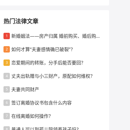
热门法律文章
新婚姻法——房产归属 婚前购买、婚后购
1
买、父母出资等情景
如何才算“夫妻感情确已破裂”？
2
恋爱期间的转账，分手后能否要回？
3
丈夫出轨赠与小三财产，原配如何维权？
4
夫妻共同财产
5
签订离婚协议书包含什么内容
6
在线离婚如何操作？
7
普通人可以到孤儿院领养孩子吗？
8