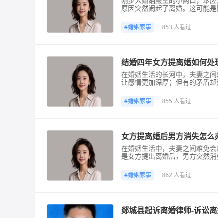
刚步入婚姻殿堂的小两口，本应
原因突然闹起了离婚。这可能是
深入，婚后矛盾逐渐凸显。这种
来就为大家详细说说新婚夫妻突
#
婚姻家事
853 人看过
婚，往往是因为一些矛盾没有及
结婚四年女方提离婚如何处
在婚姻生活的长河中，夫妻之间
让感情更加深厚；但有的矛盾却
婚，这就像平静湖面突然投下的
多人会感到手足无措，不知道该
#
婚姻家事
855 人看过
一、冷静沟通了解原因如果女方
女方提离婚后男方消失怎么
在婚姻生活中，夫妻之间难免会
是女方提出离婚后，男方突然消
还得处理男方消失带来的一系列
护自己的合法权益呢？接下来咱
#
婚姻家事
862 人看过
的亲朋好友、同事等渠道尝试联
郯城县起诉离婚律师-诉讼