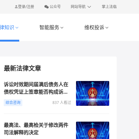
登录/注册
公众号
网站导航
掌上法临
律知识
智能服务
维权投诉



最新法律文章
诉讼时效期间届满后债务人在
债权凭证上签章能否构成诉讼
时效中断
综合咨询
837 人看过
最高法、最高检关于修改两件
司法解释的决定