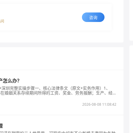
咨询
追问
产怎么办？
+深圳完整实操步骤一、核心法律条文（原文+实务作用）1、
夫妻在婚姻关系存续期间所得的工资、奖金、劳务报酬；生产、经
；继承、赠与所得财产（指定个人除外），属于夫妻共同财产，
确可分割财产范围，婚后所有收入、购置资产默认共有。第
2026-08-08 11:08:42
、转移、变卖、毁损、挥霍夫妻共同财产，
理