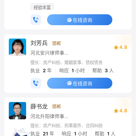
经验丰富
在线咨询
刘芳兵
邯郸
4.8
河北安兴律师事务所
擅长：房产纠纷、婚姻家事、债权债务
|
|
执业
2
年
响应
1
小时
帮助
3
人
在线咨询
薛书龙
邯郸
4.8
河北升阳律师事务所
擅长：房产纠纷、刑事案件、合同纠纷
|
|
执业
21
年
响应
1
小时
帮助
1
人