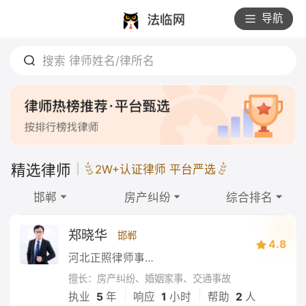
导航
搜索 律师姓名/律所名
精选律师
2W+认证律师 平台严选
邯郸
房产纠纷
综合排名
郑晓华
邯郸
4.8
河北正照律师事务所
擅长：房产纠纷、婚姻家事、交通事故
|
|
执业
5
年
响应
1
小时
帮助
2
人