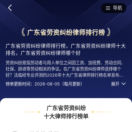
排行榜
导航
广东省劳资纠纷律师排行榜
广东省劳资纠纷律师排行榜，广东省劳资纠纷律师十大
排名，广东省劳资纠纷律师哪个好
劳资纠纷是指劳动者与用人单位之间因工资、加班费、劳动合同、
社保、辞退等劳动相关的争议。在广东省劳资纠纷律师选择哪个
好？法临经专业评测的2026年十大广东省律师排行榜名单发布
啦！居前十的有：广东格典律师事务所的孙先格律师、北京市京师
榜单更新时间：2026-08-05（每月更新）
展开
（深圳）律师事务所的方向律师、广东捷霆律师事务所的彭文威律
师等，上榜律师广东省劳资纠纷十大排名榜单是法临平台律师口碑
好、执业年限、用户认可度高、服务评价较高等综合有实力活跃度
高的专业执业律师，排名不分先后，仅供借鉴参考，想知道广东省
广东省劳资纠纷
哪个劳资纠纷律师好？您可以多比较，选择自己满意且合适案情
十大律师排行榜单
的，也可以直接免费提问咨询，24小时智能匹配律师在线回复！