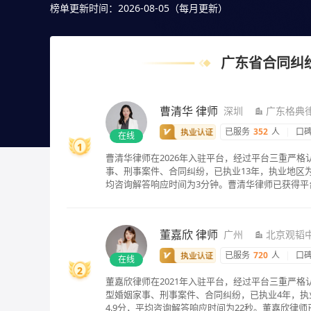
可以多比较，选择自己满意且合适案情的，也可以直接免
榜单更新时间：2026-08-05（每月更新）
广东省合同纠
曹清华
律师
深圳
广东格典
已服务
352
人
|
口
在线
1
曹清华律师在2026年入驻平台，经过平台三重严
事、刑事案件、合同纠纷，已执业13年，执业地区为
均咨询解答响应时间为3分钟。曹清华律师已获得平
董嘉欣
律师
广州
北京观韬中
已服务
720
人
|
口
在线
2
董嘉欣律师在2021年入驻平台，经过平台三重严格
型婚姻家事、刑事案件、合同纠纷，已执业4年，执
4.9分，平均咨询解答响应时间为22秒。董嘉欣律