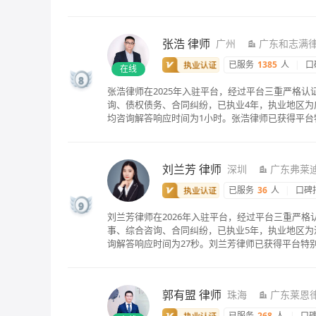
张浩
律师
广州
广东和志满
已服务
1385
人
|
口
在线
8
张浩律师在2025年入驻平台，经过平台三重严格
询、债权债务、合同纠纷，已执业4年，执业地区为广
均咨询解答响应时间为1小时。张浩律师已获得平台
刘兰芳
律师
深圳
广东弗莱
已服务
36
人
|
口碑
9
刘兰芳律师在2026年入驻平台，经过平台三重严
事、综合咨询、合同纠纷，已执业5年，执业地区为
询解答响应时间为27秒。刘兰芳律师已获得平台特
郭有盟
律师
珠海
广东莱恩
已服务
268
人
|
口