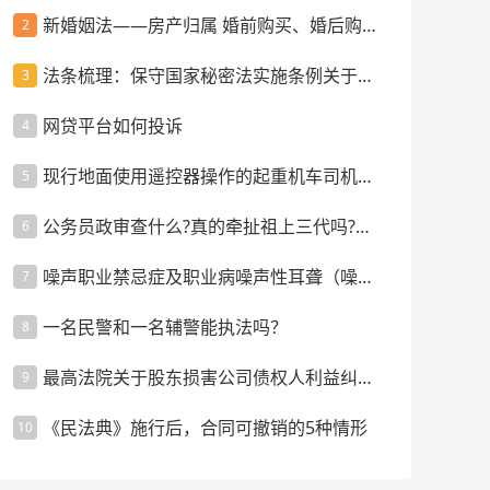
新婚姻法——房产归属 婚前购买、婚后购
2
买、父母出资等情景
法条梳理：保守国家秘密法实施条例关于监
3
督管理的规定
网贷平台如何投诉
4
现行地面使用遥控器操作的起重机车司机是
5
否强制配备指挥人员？
公务员政审查什么?真的牵扯祖上三代吗?政
6
审都要审查什么内容呢
噪声职业禁忌症及职业病噪声性耳聋（噪声
7
聋）的诊断要求
一名民警和一名辅警能执法吗？
8
最高法院关于股东损害公司债权人利益纠纷
9
案件管辖的裁判指引
《民法典》施行后，合同可撤销的5种情形
10