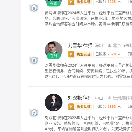
已服务
1203
人
|
口
在线
5
黄清坤律师在2024年入驻平台，经过平台三重严
务、合同纠纷、劳资纠纷，已执业5年，执业地区为广
平均咨询解答响应时间为25秒。黄清坤律师已获得
刘雪华
律师
深圳
北京市盈
已服务
2328
人
|
口
在线
6
刘雪华律师在2024年入驻平台，经过平台三重严
型债权债务、合同纠纷、劳资纠纷，已执业20年，执
达4.8分，平均咨询解答响应时间为19秒。刘雪华
刘双艳
律师
中山
贵州瀛黔(
已服务
2865
人
|
口
7
刘双艳律师在2022年入驻平台，经过平台三重严格
企业法务、债权债务、合同纠纷，已执业16年，执业
4.8分，平均咨询解答响应时间为20秒。刘双艳律