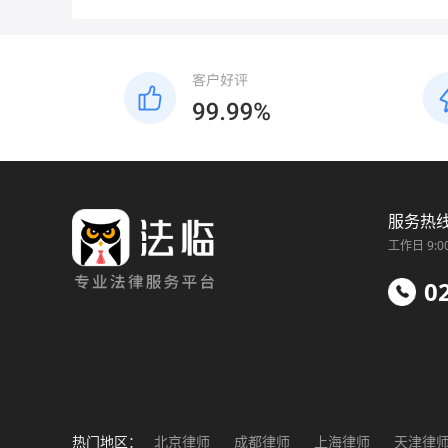
服务热
工作日 9:0
0
热门地区：
北京律师
成都律师
上海律师
天津律