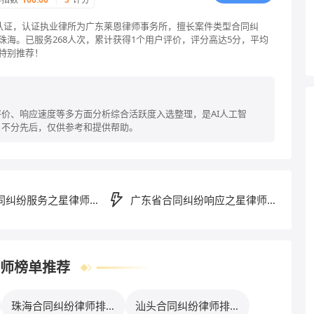
格认证，认证执业律所为广东莱恩律师事务所，擅长案件类型合同纠
珠海。已服务268人次，累计获得1个用户评价，评分高达5分，平均
特别推荐！
价、响应速度等多方面分析综合活跃度入选整理，是AI人工智
名不分先后，仅供参考和提供帮助。
同纠纷服务之星律师排
广东省合同纠纷响应之星律师排
行榜
师榜单推荐
珠海合同纠纷律师排行
汕头合同纠纷律师排行