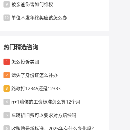
被亲爸伤害如何维权
9
单位不发年终奖应该怎么办
10
热门精选咨询
怎么投诉美团
1
遗失了身份证怎么补办
2
路政打12345还是12333
3
n+1赔偿的工资标准怎么算12个月
4
车辆折旧费可以要求对方赔偿吗
5
收贿赂最新标准，2025年有什么变化吗？
6