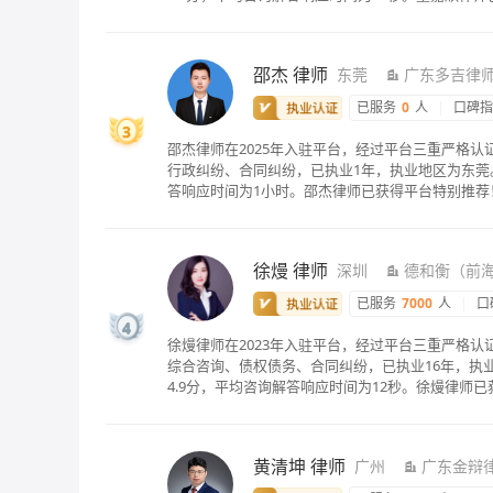
邵杰
律师
东莞
广东多吉律
已服务
0
人
|
口碑
3
邵杰律师在2025年入驻平台，经过平台三重严格
行政纠纷、合同纠纷，已执业1年，执业地区为东莞。
答响应时间为1小时。邵杰律师已获得平台特别推荐
徐熳
律师
深圳
德和衡（前
已服务
7000
人
|
口
4
徐熳律师在2023年入驻平台，经过平台三重严格
综合咨询、债权债务、合同纠纷，已执业16年，执业
4.9分，平均咨询解答响应时间为12秒。徐熳律师
黄清坤
律师
广州
广东金辩