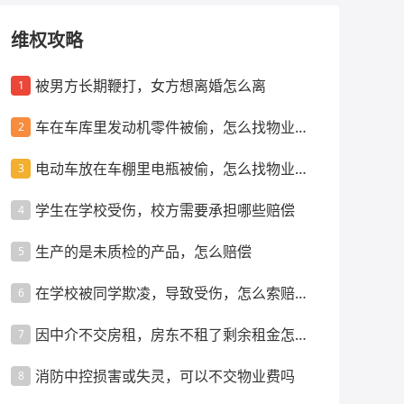
维权攻略
被男方长期鞭打，女方想离婚怎么离
1
车在车库里发动机零件被偷，怎么找物业索
2
赔
电动车放在车棚里电瓶被偷，怎么找物业索
3
赔
学生在学校受伤，校方需要承担哪些赔偿
4
生产的是未质检的产品，怎么赔偿
5
在学校被同学欺凌，导致受伤，怎么索赔赔
6
偿
因中介不交房租，房东不租了剩余租金怎么
7
办
消防中控损害或失灵，可以不交物业费吗
8