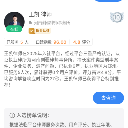
王凯
律师
10
河南创疆律师事务所
在线
|
96.00
|
4.8
已服务
5
人
口碑指数
评分
王凯律师在2025年入驻平台，经过平台三重严格认证，认
证执业律所为河南创疆律师事务所，擅长案件类型刑事案
件、企业法务、遗产问题，已执业6年，执业地区为郑州。
已服务5人次，累计获得0个用户评价，评分高达4.8分，平
均咨询解答响应时间为27秒。王凯律师已获得平台特别推
荐！
去咨询
入选榜单说明：
根据法临平台律师服务次数、用户评分、执业年限、