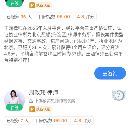
在线
|
96.00
|
4.8
已服务
36
人
口碑指数
评分
王涵律师在2025年入驻平台，经过平台三重严格认证，认
证执业律所为北京冠领(海淀区)律师事务所，擅长案件类型
婚姻家事、交通事故、遗产问题，已执业1年，执业地区为
北京。已服务36人次，累计获得0个用户评价，评分高达
4.8分，平均咨询解答响应时间为37秒。王涵律师已获得平
台特别推荐！
去咨询
周政玮
律师
7
上海柏芮思律师事务所
在线
|
96.00
|
4.8
已服务
7
人
口碑指数
评分