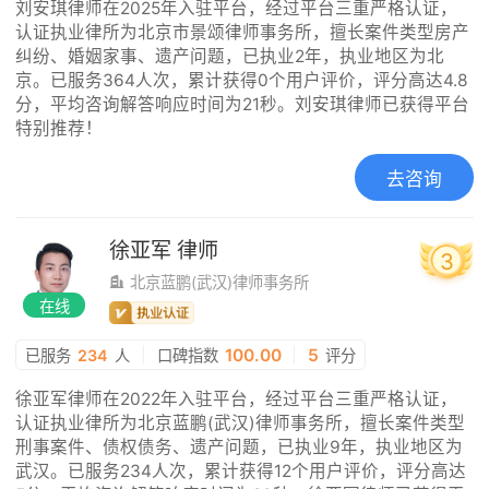
刘安琪律师在2025年入驻平台，经过平台三重严格认证，
认证执业律所为北京市景颂律师事务所，擅长案件类型房产
纠纷、婚姻家事、遗产问题，已执业2年，执业地区为北
京。已服务364人次，累计获得0个用户评价，评分高达4.8
分，平均咨询解答响应时间为21秒。刘安琪律师已获得平台
特别推荐！
去咨询
徐亚军
律师
3
北京蓝鹏(武汉)律师事务所
在线
|
100.00
|
5
已服务
234
人
口碑指数
评分
徐亚军律师在2022年入驻平台，经过平台三重严格认证，
认证执业律所为北京蓝鹏(武汉)律师事务所，擅长案件类型
刑事案件、债权债务、遗产问题，已执业9年，执业地区为
武汉。已服务234人次，累计获得12个用户评价，评分高达