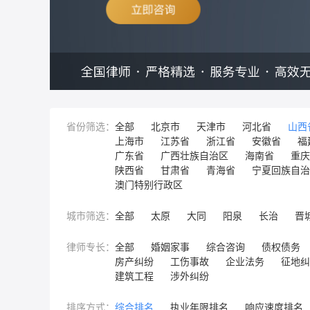
省份筛选：
全部
北京市
天津市
河北省
山西
上海市
江苏省
浙江省
安徽省
福
广东省
广西壮族自治区
海南省
重庆
陕西省
甘肃省
青海省
宁夏回族自治
澳门特别行政区
城市筛选：
全部
太原
大同
阳泉
长治
晋
律师专长：
全部
婚姻家事
综合咨询
债权债务
房产纠纷
工伤事故
企业法务
征地纠
建筑工程
涉外纠纷
排序方式：
综合排名
执业年限排名
响应速度排名