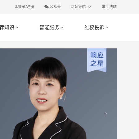
登录/注册
公众号
网站导航
掌上法临
律知识
智能服务
维权投诉


