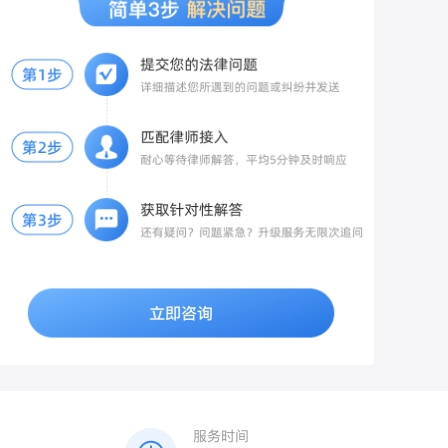
备纸质书面申请，写明：房屋地址、空置5
报警的合理理由（被男方精神控制、恐惧
医生在诊断证明、病历中明确记录“旧伤复
任
年、长期无人入住，申请按70%缴纳物业
等）； 2. 提交新获取的录音、聊天、证
发”与“本次外伤”的因果关系，避免被误判为
费，附上佐证材料：水电燃气零缴费记录、
人、日记等全部材料； 3. 申请公安机关开
单纯的旧伤。保留医疗证据：妥善保存本次
长期不在本地的凭证。 当面递交物业，拍照
展调查核实，传唤男方制作询问笔录。
就诊的病历、诊断证明、影像片（如CT、
留存递交记录，要求物业签收回执。 2. 物
MRI）及费用票据，特别是受伤初期的急性
业仍拒绝打折的两种维权渠道 1. 行政投诉
期影像，这是证明“新伤”与“旧伤”区别的关
向辖区住建局物业科、12345政务热线投
键铁证。二、报警与证据固定及时报警：向
诉，提交《大连市物业管理条例》相关条
警方如实陈述被打及旧伤复发的经过，配合
款、空置证明、物业拒绝减免的沟通记录，
警方做好笔录，固定对方打人及造成旧伤复
住建部门会责令物业依规办理空置折扣。
发的证据（如现场监控等）。保留现场证
2. 协商结清欠费 总欠费三千以内，可主动
据：对受伤部位、现场情况进行拍照或录
协商：按7折结清3年欠费，同时要求免除全
像，保留好相关物证。三、伤情鉴定与责任
部违约金；物业若起诉，法院通常会支持空
划分申请伤情鉴定：在警方介入或诉讼阶
置房打折，且大幅调低高额违约金。 3. 诉
段，向公安机关或法院申请法医鉴定。重点
讼兜底方案 若物业起诉追缴全额物业费及滞
要求鉴定机构对“本次外伤”与“旧伤复发”的
纳金，庭审提交空置证明、大连本地物业条
因果关系及损伤参与度进行专业评定（即评
例，法院会判令按70%标准结算，同时酌情
估本次外伤对旧伤复发或加重的作用比
减免逾期产生的违约金。 三、针对你情况的
例）。明确责任划分：若鉴定确认“本次外
专属建议 1. 前2年已全额缴费，无法追溯退
伤”是导致旧伤复发或加重的主要原因（参与
费，仅近3年欠费可申请按7折核算； 2. 不
度较高），打人者需承担相应的民事赔偿责
要直接拒缴，先完成书面空置备案，留存全
任；若为双方互殴，警方会根据双方过错程
部沟通证据，避免被认定恶意欠费； 3. 金