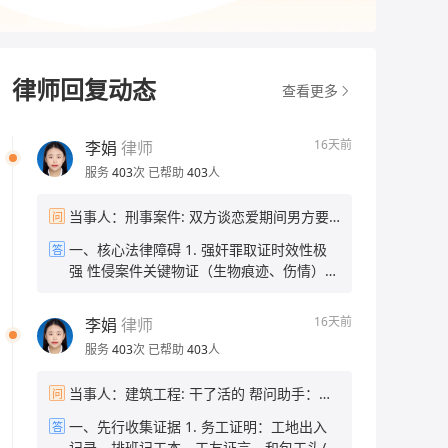
律师回复动态
查看更多
16天前
李娟
律师
服务
403
次
已帮助
403
人
当事人：刑事案件: 双方谈恋爱期间男方要
问
求做并进行诱导精神打压强行，现在分开有
一、核心法律障碍 1. 强奸罪取证时效性极
答
一年了，能不能告他强 帮问助手：现在有证
强 性侵案件关键物证（生物痕迹、伤情）仅
据吗？比如当时的聊天记录、伤情记录这
能短期留存，时隔一年，身体物证已完全灭
些？ 当事人：没有证据 帮问助手：当时报
失；无当时报警记录，缺少公安第一时间固
警了吗？ 当事人：没报
16天前
李娟
律师
定的伤情、现场、询问笔录。 2. 无任何间
服务
403
次
已帮助
403
人
接佐证 无聊天记录、录音、证人、就医记录
等材料，仅有单方口述，刑事立案标准要求
当事人：建筑工程: 干了活的 帮问助手：欠
问
“证据确实、充分”，仅有被害人陈述无法认
了你多少钱？欠了多久了？ 当事人：五个人
定犯罪事实。 3. 恋爱关系对认定“违背妇女
一、先行收集证据 1. 务工证明：工地出入
答
的工资，有5千多 帮问助手：目前在职还是
意志”有难度 男女存在恋爱基础，司法机关
记录、排班记工本、工友证言、和包工头/项