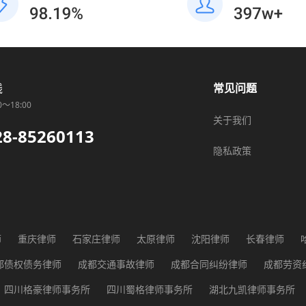
线
常见问题
0～18:00
关于我们
28-85260113
隐私政策
师
重庆律师
石家庄律师
太原律师
沈阳律师
长春律师
师
广州律师
长沙律师
武汉律师
贵阳律师
西安律师
兰
都债权债务律师
成都交通事故律师
成都合同纠纷律师
成都劳资
都征地纠纷律师
成都医疗纠纷律师
成都行政纠纷律师
成都知识
四川格豪律师事务所
四川蜀格律师事务所
湖北九凯律师事务所