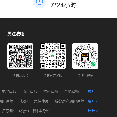
度划分责任。四、依法维权与赔偿主张民事
额仅三千元，优先行政投诉调解，成本最
赔偿：若协商或调解无果，可向法院提起民
低，无需走诉讼流程。 四、重要法条依据
事诉讼，要求对方赔偿因旧伤复发产生的合
1. 《民法典》944条：业主不能以未入住拒
理费用（如医疗费、误工费、护理费、营养
交物业费，但地方条例可规定空置优惠；
费等）。若鉴定确认本次外伤对伤残等级有
2. 《大连市物业管理条例》：空置半年以上
贡献，可主张相应的伤残赔偿金。刑事追
房屋，经备案可减收30%物业费，属于物业
关注法临
责：若本次外伤导致旧伤复发达到轻伤及以
企业法定配合义务。
上，且对方存在故意伤害行为，可要求公安
机关追究对方故意伤害的刑事责任，并提起
刑事附带民事诉讼。
法临公众号
法临官方客服
法临小程序
哈尔滨律师
南京律师
杭州律师
合肥律师
展开
州律师
西宁律师
海口律师
纠纷律师
成都刑事案件律师
成都房产纠纷律师
展开
产权律师
成都遗产问题律师
成都建筑工程律师
广东知恒（杭州）律师事务所
展开