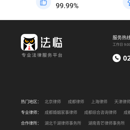
服务热
工作日 9:0
0
热门地区：
北京律师
成都律师
上海律师
天津律
福州律师
南昌律师
济南律师
郑州律
专业律师：
成都婚姻家事律师
成都综合咨询律师
成
成都工伤事故律师
成都企业法务律师
成
合作律所：
湖北千湖律师事务所
湖南青芒律师事务所
成都涉外纠纷律师