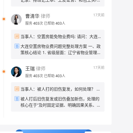
离职了？ 当事人：离职 帮问助手：你希望
会区分情侣间自愿亲密行为与强迫性侵，若
目部聊天记录 2. 工资欠款凭证：欠条、工
达到什么结果？只要回工资还是也要补偿？
无暴力、胁迫、精神控制的客观证据，很难
资结算单、微信/短信对方认可欠薪金额的记
当事人：只要工资
17天前
曹清华
律师
采信单方陈述认定强奸。 二、当下的补救措
录 3. 身份信息：包工头、施工单位名称、
施 1. 尝试固定对方自认的关键证据 通过微
服务
403
次
已帮助
403
人
项目地址、发包方信息 二、维权途径 1. 向
&短&信等沟通引导男方承认存在强迫、精
住建部门农民工工资专户投诉 携带证据到项
神打压、违背你意愿发生关系的事实，操作
当事人：空置房能免物业费吗: 请问：大连
问
目所在地住建局清欠办，或通过全国根治欠
要点： • 全程文字/录音留存，不删除、不剪
空置房能减免物业费吗？ 帮问助手：拒绝回
薪线索反映平台小程序线上提交，住建部门
大连空置房物业费问题完整处理方案 一、政
答
辑； • 不要争吵，平缓引导对方说出关键事
答任何假设性问题，你还有别的法律问题需
可直接督办施工企业发放工资，建筑行业有
策核心结论 1. 省级层面：辽宁省物业管理
实，例如：“去年和你谈恋爱的时候，你当时
要咨询吗？ 当事人：房子空置5年，前2年
农民工工资保证金，回款效率最高。 2. 劳
条例无强制空置房打折条款，省住建厅官方
一直打压我，逼我和你发生关系，我当时根
按时上缴物业费，近3年没交物业费，跟物
动监察投诉 拨打12333，或到项目属地劳动
答复省内无统一法定减免政策 。 2. 大连市
本不愿意，这件事你还记得吗？” • 若男方承
业沟通减免物业费，物业人员说大连没有空
17天前
王瑞
律师
保障监察大队现场立案；监察大队可责令包
本地规则：《大连市物业管理条例》明确，
认、默认，该录音/聊天记录可作为核心间接
置房减免政策，业主该怎么办？ 帮问助手：
工头/公司限期支付，逾期可作出行政处罚。
服务
403
次
已帮助
403
人
房屋交付后连续空置半年以上，业主书面备
证据提交公安。 2. 搜集旁证线索 • 就医记
总共有多少物业费没交？ 当事人：三千以内
3. 调解渠道 • 属地司法所免费人民调解，出
案、物业核实后，可按70%标准缴纳物业费
录：事发前后有无因情绪崩溃、外伤、妇科
具调解协议书后可申请法院司法确认，具备
当事人：被人打的旧伤复发，如何处理？ 帮
问
（减免30%），物业无权直接拒绝办理。
就诊的病历； • 证人：当时有无朋友、家人
强制执行力； • 工地项目部、村委会协调私
问助手：你报警了吗？之前做过伤情鉴定
3. 物业声称“大连无减免政策”属于不实告
听你倾诉过被强迫、被精神打压的经过，可
被人打后旧伤复发或旧伤叠加新伤，处理的
答
下结算。 4. 司法兜底方案 1. 劳动关系清
吗？ 当事人：报过警了 帮问助手：之前做
知，你有权依据本地条例申请折扣。 4. 法
让证人出具书面证言； • 社交痕迹：当年朋
核心在于“及时固定证据、明确因果关系、依
晰：申请劳动仲裁； 2. 劳务关系：直接向
伤情鉴定了吗？结果是什么？ 当事人：没做
律底线：不能完全不交物业费，仅能申请比
友圈、备忘录、日记中记录的抑郁、被控制
法维权”。具体处理步骤与应对策略如下：
工地所在地基层法院提起小额诉讼，5千余
过 帮问助手：你伤到哪了？现在伤情怎么
例减免；已拖欠3年、总金额三千以内，不
相关内容。 3. 前往公安机关报案 携带全部
一、紧急处理与医疗应对及时就医并明确记
元诉讼费极低，流程简易； 3. 多人可共同
样？ 当事人：视力模糊耳鸣头晕脖子僵硬
存在大额债务压力。 二、实操分步处理流程
搜集到的新证据到男方户籍地/事发地派出所
录：立即前往正规医院就诊，向医生详细说
立案，合并处理降低时间成本。
帮问助手：你希望达到什么结果？追究对方
1. 书面提交空置减免申请（关键证据） 准
报案，完整陈述全部经过： 1. 说明当年未
明“被打”的经过及“旧伤复发”的关联，要求
责任？还是协商赔偿？ 当事人：追究对方责