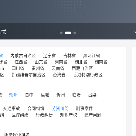
省
内蒙古自治区
辽宁省
吉林省
黑龙江省
建省
江西省
山东省
河南省
湖北省
湖南省
市
四川省
贵州省
云南省
西藏自治区
区
新疆维吾尔自治区
台湾省
香港特别行政区
城
朔州
晋中
运城
忻州
临汾
吕梁
交通事故
合同纠纷
劳资纠纷
刑事案件
纷
医疗纠纷
行政纠纷
知识产权
遗产问题
服务好评排名