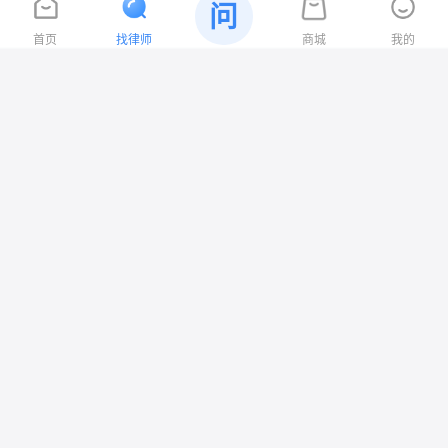
万文战
问
廊坊
4.8
首页
找律师
商城
我的
河北文战律师事务所
擅长：婚姻家事、交通事故、刑事案件
|
|
执业
13
年
响应
1
小时
帮助
2
人
经验丰富
在线咨询
成亮
廊坊
4.8
河北律清律师事务所
擅长：婚姻家事、房产纠纷、合同纠纷
|
|
执业
9
年
响应
1
分钟
帮助
2
人
经验丰富
在线咨询