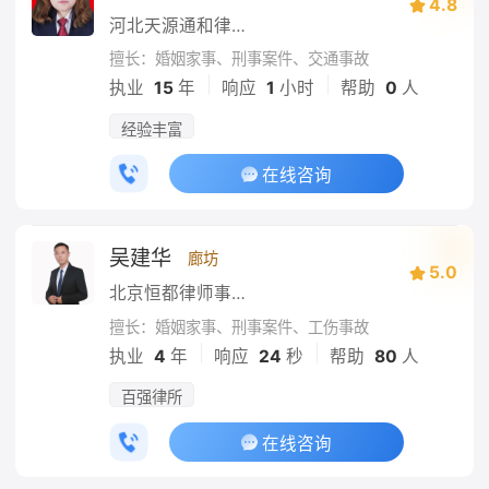
4.8
河北天源通和律师事务所
擅长：婚姻家事、刑事案件、交通事故
|
|
执业
15
年
响应
1
小时
帮助
0
人
经验丰富
在线咨询
吴建华
廊坊
5.0
北京恒都律师事务所
擅长：婚姻家事、刑事案件、工伤事故
|
|
执业
4
年
响应
24
秒
帮助
80
人
百强律所
在线咨询