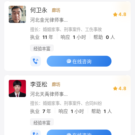
何卫永
廊坊
4.8
河北金光律师事务所
擅长：婚姻家事、刑事案件、工伤事故
|
|
执业
11
年
响应
1
小时
帮助
0
人
经验丰富
在线咨询
李亚松
廊坊
4.8
河北天禹律师事务所
擅长：婚姻家事、刑事案件、合同纠纷
|
|
执业
7
年
响应
1
小时
帮助
1
人
经验丰富