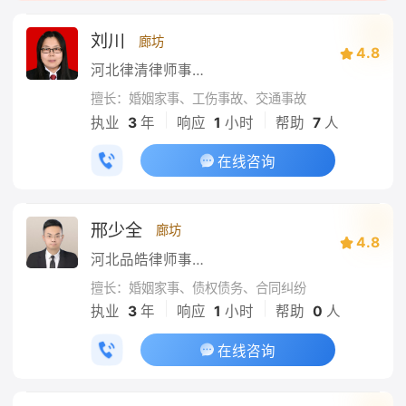
刘川
廊坊
4.8
河北律清律师事务所
擅长：婚姻家事、工伤事故、交通事故
|
|
执业
3
年
响应
1
小时
帮助
7
人
在线咨询
邢少全
廊坊
4.8
河北品皓律师事务所
擅长：婚姻家事、债权债务、合同纠纷
|
|
执业
3
年
响应
1
小时
帮助
0
人
在线咨询