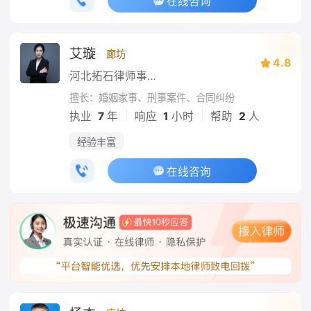
在线咨询
艾璇
廊坊
4.8
河北拓石律师事务所
擅长：婚姻家事、刑事案件、合同纠纷
|
|
执业
7
年
响应
1
小时
帮助
2
人
经验丰富
在线咨询