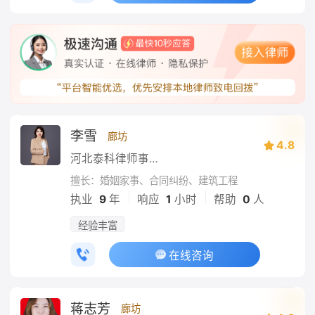
李雪
廊坊
4.8
河北泰科律师事务所
擅长：婚姻家事、合同纠纷、建筑工程
|
|
执业
9
年
响应
1
小时
帮助
0
人
经验丰富
在线咨询
蒋志芳
廊坊