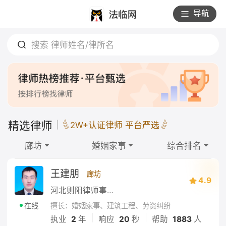
导航
搜索 律师姓名/律所名
精选律师
2W+认证律师 平台严选
廊坊
婚姻家事
综合排名
王建朋
廊坊
4.9
河北则阳律师事务所
擅长：婚姻家事、建筑工程、劳资纠纷
在线
|
|
执业
2
年
响应
20
秒
帮助
1883
人