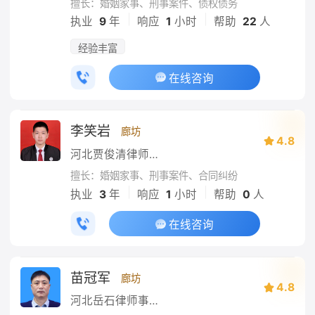
擅长：婚姻家事、刑事案件、债权债务
|
|
执业
9
年
响应
1
小时
帮助
22
人
经验丰富
在线咨询
李笑岩
廊坊
4.8
河北贾俊清律师事务所
擅长：婚姻家事、刑事案件、合同纠纷
|
|
执业
3
年
响应
1
小时
帮助
0
人
在线咨询
苗冠军
廊坊
4.8
河北岳石律师事务所