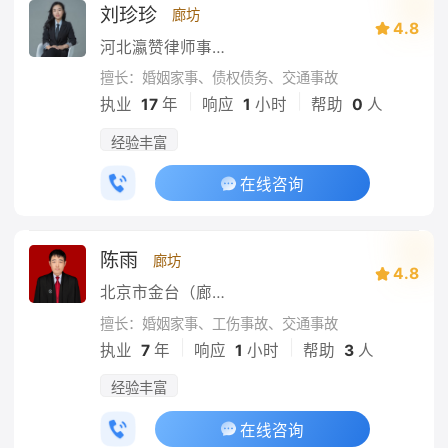
刘珍珍
廊坊
4.8
河北瀛赞律师事务所
擅长：婚姻家事、债权债务、交通事故
|
|
执业
17
年
响应
1
小时
帮助
0
人
经验丰富
在线咨询
陈雨
廊坊
4.8
北京市金台（廊坊）事务所
擅长：婚姻家事、工伤事故、交通事故
|
|
执业
7
年
响应
1
小时
帮助
3
人
经验丰富
在线咨询