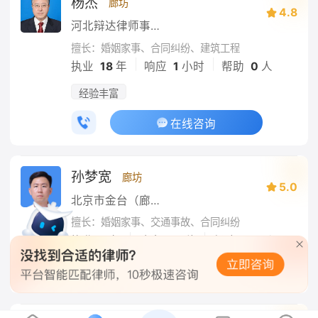
杨杰
廊坊
4.8
河北辩达律师事务所
擅长：婚姻家事、合同纠纷、建筑工程
|
|
执业
18
年
响应
1
小时
帮助
0
人
经验丰富
在线咨询
孙梦宽
廊坊
5.0
北京市金台（廊坊）律师事务所
擅长：婚姻家事、交通事故、合同纠纷
|
|
执业
3
年
响应
39
秒
帮助
195
人
在线咨询