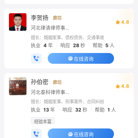
李贺扬
廊坊
4.8
河北律清律师事务所
擅长：婚姻家事、债权债务、交通事故
|
|
执业
4
年
响应
28
秒
帮助
5
人
在线咨询
孙伯密
廊坊
4.8
河北泰科律师事务所
擅长：婚姻家事、刑事案件、合同纠纷
|
|
执业
13
年
响应
32
秒
帮助
1
人
经验丰富
在线咨询