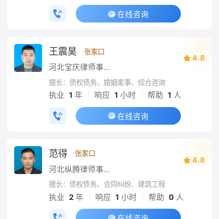
在线咨询
王震昊
张家口
4.8
河北宝庆律师事务所
擅长：债权债务、婚姻家事、综合咨询
|
|
执业
1
年
响应
1
小时
帮助
1
人
在线咨询
范得
张家口
4.8
河北纵腾律师事务所
擅长：债权债务、合同纠纷、建筑工程
|
|
执业
2
年
响应
1
小时
帮助
0
人
在线咨询