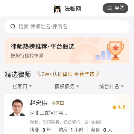
导航
搜索 律师姓名/律所名
精选律师
2W+认证律师 平台严选
张家口
债权债务
综合排名
赵宏伟
张家口
4.8
河北三霖律师事务所
擅长：债权债务、综合咨询、合同纠纷
|
|
执业
3
年
响应
1
小时
帮助
0
人