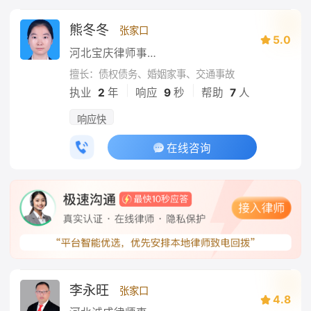
熊冬冬
张家口
5.0
河北宝庆律师事务所
擅长：债权债务、婚姻家事、交通事故
|
|
执业
2
年
响应
9
秒
帮助
7
人
响应快
在线咨询
李永旺
张家口
4.8