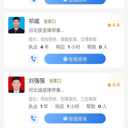
祁威
张家口
4.8
河北铁坚律师事务所
擅长：债权债务、婚姻家事、交通事故
|
|
执业
4
年
响应
1
小时
帮助
0
人
在线咨询
刘强强
张家口
4.8
河北诚成律师事务所
擅长：债权债务、刑事案件、工伤事故
|
|
执业
1
年
响应
1
小时
帮助
0
人
在线咨询