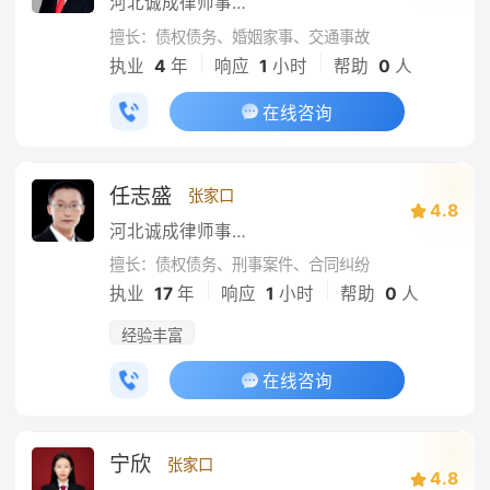
河北诚成律师事务所
擅长：债权债务、婚姻家事、交通事故
|
|
执业
4
年
响应
1
小时
帮助
0
人
在线咨询
任志盛
张家口
4.8
河北诚成律师事务所
擅长：债权债务、刑事案件、合同纠纷
|
|
执业
17
年
响应
1
小时
帮助
0
人
经验丰富
在线咨询
宁欣
张家口
4.8