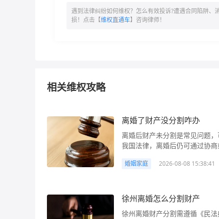
遇到法律纠纷如何维权？怎么有效投诉?遭遇合同陷阱、
损！点击【
维权直通车
】咨询律师！
相关维权攻略
离婚了财产没分割咋办
离婚后财产未分割是常见问题，
我国法律，离婚后仍可通过协商
产，需注意诉讼时效（从发现之
婚姻家庭
2026-08-08 15:38:41
先协商，协商不成及时起诉，以维护自身
产分割往往是核心问题之一，但
在协议离婚时仅关注子女抚养问
离婚后另一方才发现；也可能是
徐州离婚怎么分割财产
未处理。这些情况下，离婚后财
徐州离婚财产分割需遵循《民法
子：小王和小李协议离婚时，双