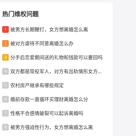
热门维权问题
被男方长期鞭打，女方想离婚怎么离
1
被对方虐待不同意离婚怎么办
2
分手后恋爱期间送的礼物和钱款可以要回吗
3
双方都是现役军人，对方有出轨情形女方怎
4
么离婚
农村房产继承有哪些规定
5
婚前存款一直循环买理财离婚怎么分
6
性格不合感情破裂可以起诉离婚吗
7
被男方强迫性行为，女方想离婚怎么离
8