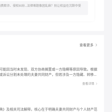
消费欺诈、侵权纠纷…法律难题像团乱麻？别让权益在沉默中受
查看更多
可能因当时未发现、双方协商搁置或一方隐瞒等原因导致。根据
或诉讼分割未处理的夫妻共同财产，但若涉及一方隐藏、转移财
日起3年内）。建议先收集财产证据，确认是否为共同财产，优
查看详情
合法权益。 离婚了财产没分割咋办 在离婚过程中，财
实践中，不少夫妻可能因各种原因导致财产未分割。比如，双方
题，忽略了部分存款、房产；或者一方故意隐瞒夫妻共同财产，
离婚时对某些财产的性质（如是否为共同财产）存在争议，暂时
产未分割会成为遗留问题，需要通过法律途径解决。 举个例
典》及相关司法解释，核心在于明确夫妻共同财产与个人财产范
方只对登记在两人名下的房产进行了分割，却忘了小李婚前以个