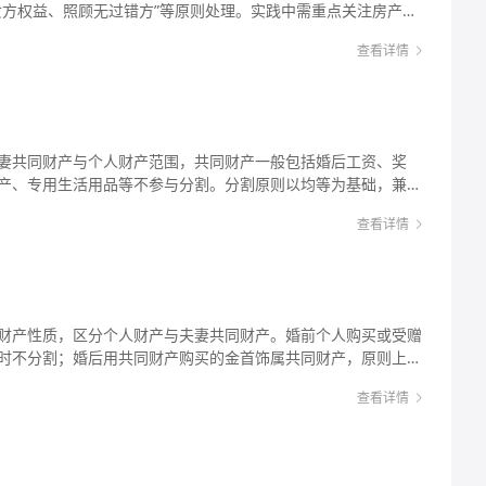
女方权益、照顾无过错方”等原则处理。实践中需重点关注房产、
辆。离婚半年后，小王才想起这辆车可能属于共同财产，此时就
割规则，优先通过协商解决，协商不成可通过调解或诉讼维权，
问题。 法律解析： 从法律层面看，离婚后财产未分割并不意味
查看详情
离婚财产分割是离婚纠纷中
，夫妻共同财产在离婚时未处理的，离婚后仍可请求分割。这是
方的切身利益。徐州作为江苏省辖市，离婚财产分割适用全国统
有关系”为基础，只要该财产仍属于夫妻共同财产且未分割，双方
，但在具体操作中需结合地方司法实践，处理房产、存款、投资
都有权要求分割。 需要注意两种特殊情况：一是一方隐藏、转
割。无论是协议离婚还是诉讼离婚，明确共同财产与个人财产的
财产，或伪造债务企图侵占另一方财产。这种情况下，离婚后另
保障自身权益的关键。 例如，小王与小李在徐州婚后共同购买
该财产，还可要求对方少分或不分。二是诉讼时效问题，一般情
妻共同财产与个人财产范围，共同财产一般包括婚后工资、奖
款支付，婚后两人共同还贷，离婚时这套房产是否属于共同财
共同财产不受时效限制，但如果是发现对方隐藏、转移财产的，
产、专用生活用品等不参与分割。分割原则以均等为基础，兼顾
题在徐州离婚案件中十分常见，需要结合法律规定具体分析。
否则可能因超过时效丧失胜诉权。 你可能想知道：“离婚时明确表
，同时考虑生产生活便利。诉讼中需提交财产证据，区分财产性
人财产的区分是财产分割的前提。根据《民法典》规定，夫妻在
现漏分了，还能要求分割吗？”答案是可以。即使双方在离婚协议
查看详情
、转移财产等行为的法律后果。 开庭离婚财产怎么分
产，为夫妻共同财产，归夫妻共同所有：工资、奖金、劳务报
存在漏分的夫妻共同财产，该约定因“重大误解”或“遗漏”可被认定
知识产权的收益；继承或者受赠的财产（但遗嘱或赠与合同中确
割。 行动建议： 1. 立即收集财产证据：首先要明确未分割的
情况，对夫妻共同财产进行合理分割，同时明确个人财产的归
归共同所有的财产（如住房公积金、养老保险金等）。而一方的
收集的证据包括：财产购买时间（是否在婚姻关系存续期间）、
买的房子算不算共同财产？婚后工资收入该如何分配？这些都需
获得的赔偿或补偿、遗嘱或赠与合同中确定只归一方的财产、一
财产登记信息（如房产、车辆登记在谁名下）、对方隐藏财产的
来判断。 例如，小王和小李婚后共同购买了一套房产，登记在
财产，离婚时不参与分割。 离婚财产分割需遵循法定原则：一
财产性质，区分个人财产与夫妻共同财产。婚前个人购买或受赠
物凭证等）。 2. 确认财产性质：区分个人财产与共同财产。
共同财产要求分割，而小王主张是个人财产，此时法院会审查购
产有平等的处理权；二是照顾子女和女方权益原则，法院会优先
时不分割；婚后用共同财产购买的金首饰属共同财产，原则上平
、一方因人身损害获得的赔偿、遗嘱或赠与合同中明确只归一方
确定财产性质并依法分割。 法律解析： 首先，需明
需求；三是照顾无过错方原则，若一方存在重婚、与他人同居、
需结合赠与意图、是否用于共同生活等判断；一方专用且价值合
不参与分割；婚后工资、奖金、生产经营收益、知识产权收益等
限。根据法律规定，夫妻在婚姻关系存续期间所得的下列财产，
，分割财产时可适当少分或不分；四是公平原则，结合财产来
查看详情
。分割时优先协商，协商不成可通过诉讼，需提供购买时间、资
分割。 3. 优先尝试协商分割：与对方沟通，说明未分割财产
奖金、劳务报酬；（二）生产、经营、投资的收益；（三）知识
五是尊重当事人意愿原则，双方协商一致的，可按协议处理。
额分割、一方补偿另一方等）。协商时建议签订书面协议，明确
赠的财产（但遗嘱或赠与合同中确定只归一方的除外）；（五）
：房产方面，婚前一方首付、婚后共同还贷的，房产登记在首付
首饰的财产性质——是夫妻一方的个人财产，还是夫妻共同财
，避免后续纠纷。 4. 及时提起诉讼（协商不成时）：若协商
住房补贴、住房公积金、养老保险金等）。而个人财产包括：
协议不成的，法院可判决房产归登记方，剩余贷款由登记方承
个人购买、婚后共同购买、彩礼、嫁妆等），法律性质不同，分
产为共同财产，应在法定时效内（如发现隐藏财产的，从发现之
一方因受到人身损害获得的赔偿或者补偿；（三）遗嘱或者赠与