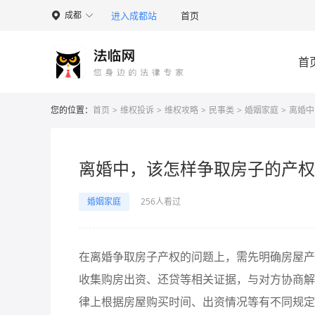
进入成都站
首页
成都

首
您的位置：
首页
>
维权投诉
>
维权攻略
>
民事类
>
婚姻家庭
>
离婚中
离婚中，该怎样争取房子的产权
婚姻家庭
256人看过
在离婚争取房子产权的问题上，需先明确房屋产
收集购房出资、还贷等相关证据，与对方协商解
律上根据房屋购买时间、出资情况等有不同规定