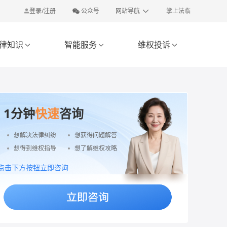
登录/注册
公众号
网站导航
掌上法临
律知识
智能服务
维权投诉



1分钟
快速
咨询
想解决法律纠纷
想获得问题解答
想得到维权指导
想了解维权攻略
点击下方按钮立即咨询