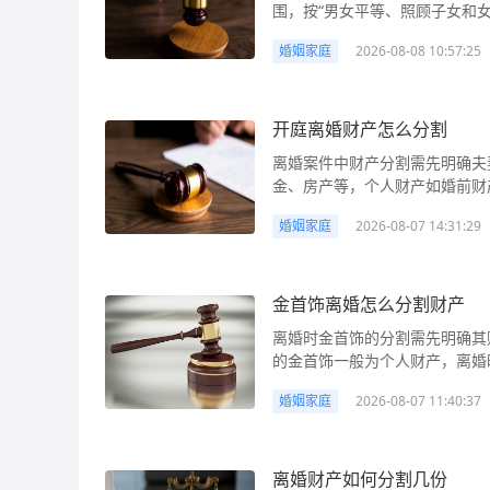
围，按“男女平等、照顾子女和
人名义购买但婚后共同还贷的车
存款、股权等常见财产类型的分
需要解决“离婚后财产未分割”的
婚姻家庭
2026-08-08 10:57:25
必要时可申请财产保全防止对方转移财产。 徐州离婚怎么分割财产 
着权利灭失。根据我国法律规定
的核心问题之一，直接关系到双
因为夫妻共同财产的分割以“共
一的《民法典》及相关司法解释
的共有关系就未终止，任何一方
收益、债务等常见财产类型的分
开庭离婚财产怎么分割
移、变卖、毁损、挥霍夫妻共同
界限、掌握分割原则和方法，是
一方发现的，不仅可以请求分割
离婚案件中财产分割需先明确夫
了一套房产，首付由小王婚前存
况下，离婚后请求分割未处理的
金、房产等，个人财产如婚前财
产？增值部分如何分割？这类问
需在“发现之日起3年内”起诉，
照顾子女、女方及无过错方权益
法律解析： 夫妻共同财产与个
示‘财产已分割完毕’，但后来发
婚姻家庭
2026-08-07 14:31:29
质，协商不成可由法院判决，需注意隐匿
婚姻关系存续期间所得的下列财
中约定“财产已分割完毕”，但若
割 离婚财产分割是离婚诉讼中的核心争议点之一，直接关系到双方的经济利益。在开庭审理
酬；生产、经营、投资的收益；
为无效，另一方仍有权起诉要求分
时，法院会根据法律规定和实际
定只归一方的除外）；其他应当
财产是否属于夫妻共同财产。需
属。很多朋友会疑问，自己婚前
金首饰离婚怎么分割财产
婚前财产、一方因受到人身损害
资金来源（是否为共同收入）、
要结合具体情形，依据法律规定
方专用的生活用品等，属于个人
离婚时金首饰的分割需先明确其
线索（如银行流水、转账记录、购
小王名下，离婚时小李认为这是
是男女平等原则，双方对共同财
的金首饰一般为个人财产，离婚
根据《民法典》，婚前个人财产
房资金来源、是否使用共同财产还贷等，来
考虑子女抚养权归属及女方生活
均分割；彩礼或嫁妆中的金首饰
的财产等属于个人财产，离婚后
确夫妻共同财产与个人财产的界
家暴、虐待遗弃家庭成员等过错
婚姻家庭
2026-08-07 11:40:37
理的金首饰可能认定为个人财产
则属于共同财产，未分割的可要求
为夫妻共同财产：（一）工资、
源、实际需求等因素合理分配；
金来源等证据。 金首饰离婚怎么分割财产 金首饰作为常见的贵重物品，在离婚财产分割中常引
的情况，提出分割方案（如按份
产权的收益；（四）继承或者受
特殊财产的分割规则需重点关注
发争议。其分割核心在于确定金
财产明细、分割方式、履行时间等
其他应当归共同所有的财产（如
方名下的，离婚时可协议处理，
产。不同来源的金首饰（如婚前
离婚财产如何分割几份
无果，或对方拒绝分割、否认财
（一）一方的婚前财产；（二）