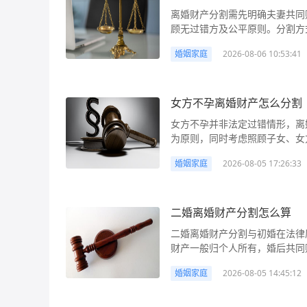
担，共同还贷部分及对应增值部
割方式也大相径庭。例如，小王
日起3年内）向法院提起诉讼，请
合同中确定只归一方的财产；（
离婚财产分割需先明确夫妻共同
有限责任公司股权的，需考虑其
金手镯，在离婚时的处理结果会
方通过平等沟通达成一致，签订
次，财产分割的基本原则。法院
顾无过错方及公平原则。分割方
同债务（如为家庭日常生活需要
律解析： 根据我国《民法典》
体信息（如房产地址、车辆型号
况下，共同财产应均等分配，但
单、区分性质、收集证据，必要时通过
从事违法活动所负债务）由个人承担。 行动建议： 1. 全面梳理财产清单：详
个人财产。金首饰的性质认定需结
一方XX元；存款各分50%等）
如有未成年子女，需考虑子女生
婚姻家庭
2026-08-06 10:53:41
割几份 离婚财产分割是离婚纠纷中核心问题之一，直接关系到双方离婚后的经济权益。我们所
包括房产、车辆、存款、股票、
方在婚前用个人财产购买（如婚
月X日前完成）。签订后，双方
存在重婚、家暴、虐待等过错，
说的“分割几份”，本质是指夫
买时间、登记情况、价值等信息，
子女个人的嫁妆金首饰），则属
行。 2. 诉讼分割：若协商不
资料（如车辆、设备）的分割，
型多样，包括房产、存款、车辆
集婚后收入流水、房产/车辆买
婚前母亲送的“三金”（金戒指、
起诉状（写明原被告信息、诉讼
人利益原则：如涉及第三人财产
朋友会遇到类似疑问：“结婚后
女方不孕离婚财产怎么分割
个人财产，收集婚前财产公证、
婚后共同财产购买的金首饰：婚
产证明、银行流水、对方隐藏财
产婚后增值部分是否属于共同财
共同财产吗？”这些问题的答案都与财产性质和
行为，保留家暴证据、出轨聊天记
的金首饰，无论登记在谁名下，
后，会根据财产性质、双方贡献
女方不孕并非法定过错情形，离
情上涨）属于个人财产，但若通
共同财产与个人财产的界限。根
分割达成书面协议，明确财产归
“实物分割”或“折价补偿”方式
可判决其少分或不分该部分财产
为原则，同时考虑照顾子女、女
为共同财产。 行动建议： 1. 全面收集财产证据：开庭前需整理所有夫妻共同财产和个人财产的
报酬，生产、经营、投资的收益
办理离婚登记时提交婚姻登记机关
商一方取得手链，向另一方补偿5
一套房产并登记在其母亲名下，
方存在转移、隐匿财产等行为，
证据，包括房产产权证、车辆登
等，属于夫妻共同财产，离婚时
权、虚拟财产）或协商存在争议
《民法典婚姻家庭编解释（一）
婚姻家庭
2026-08-05 17:26:33
后，向法院起诉。法院经审理认
讼解决，需注意收集财产证据及对方
产取得时间、资金来源，证明其
偿或补偿，遗嘱或赠与合同中确
诉讼方案。 5. 警惕财产转移
男方生活困难”情形，男方可主
产归小张所有，小张补偿前夫少
财产怎么分割 在离婚纠纷中，部分当事人会误以为“女方不孕”是影响财产分割的因素，担心因生
合同、付款凭证，证明是个人财
婚时不参与分割。 分割共同财
全，冻结相关账户或查封财产，防止自身权益受损。 解决方
产。嫁妆中的金首饰，若女方父
法典》第一千零八十七条：“离
育问题导致自身在财产分配中处
及增值部分。 2. 明确财产性
平等的处理权；二是照顾子女、
财产分割达成一致后，签订《离
的可能视为对夫妻双方的赠与，属
院根据财产的具体情况，按照照
量因素，离婚财产分割的核心在
二婚离婚财产分割怎么算
（如婚前存款）可直接确认归属
分，因一方过错（如重婚、家暴
明确共同财产的分割方式（如房
定，“一方专用的生活用品”为个
民法典》第一千零九十二条：“
出轨、家暴、转移财产等）、子
重点准备证据，证明资金来源（如
照顾；三是公平原则，需考虑财
效后双方需按约定履行。 2. 
二婚离婚财产分割与初婚在法律
断。若金首饰价值较低（如日常
造夫妻共同债务企图侵占另一方
检查发现妻子不孕，小王以此为
即使进入诉讼程序，也可在开庭
顾子女），离婚时可要求对方给予
员会申请调解，由第三方介入促
财产一般归个人所有，婚后共同
过高（如价值数十万元的金摆件）或具
分。离婚后，另一方发现有上述
而支持小王的请求，财产分割仍需以双
一方希望获得房产，可对另一方
是否定的。法院会结合具体情况
力。 3. 诉讼离婚财产分割：
则。实践中需注意财产证据收集
收集金首饰的权属证据：第一时
产。” 《最高人民法院关于适
不孕不构成财产分割的“过错”
值。 4. 警惕隐匿、转移财产
能会考虑出资比例、还贷贡献等，并非绝对平均。 行动建议：
婚姻家庭
2026-08-05 14:45:12
被告在徐州居住满一年，可向徐
调解或诉讼解决，必要时需结合《
母明确赠与的书面说明）、彩礼
条：“离婚后，一方以尚有夫妻
女方和无过错方权益”，其中“
法院申请财产保全，冻结相关财
财产，包括房产（地址、登记情
材料，法院会根据法律原则和证
离婚财产分割是许多重组家庭面
同财产）及赠与意图，这是认定财
确属离婚时未涉及的夫妻共同财
庭成员等法定过错情形，生育能
过错方少分或不分财产。 解决方法： 1. 协议分割：若双方对财产分割无争议，可在开庭前达成
（品牌、登记人）、股权（公司
（如有）及财产增值情况，必要
则与初婚并无差异，关键在于明确