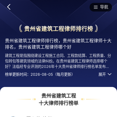
排行榜
导航
贵州省建筑工程律师排行榜
贵州省建筑工程律师排行榜，贵州省建筑工程律师十大
排名，贵州省建筑工程律师哪个好
建筑工程是指围绕建设工程施工合同、工程款结算、工程质量、分
包转包等建筑领域的法律纠纷。在贵州省建筑工程律师选择哪个
好？法临经专业评测的2026年十大贵州省律师排行榜名单发布
啦！居前十的有：贵州宣典律师事务所的罗心艳律师、贵州诺雅律
榜单更新时间：2026-08-05（每月更新）
展开
师事务所的何琛律师、贵州卓舜律师事务所的范文康律师等，上榜
律师贵州省建筑工程十大排名榜单是法临平台律师口碑好、执业年
限、用户认可度高、服务评价较高等综合有实力活跃度高的专业执
业律师，排名不分先后，仅供借鉴参考，想知道贵州省哪个建筑工
贵州省建筑工程
程律师好？您可以多比较，选择自己满意且合适案情的，也可以直
十大律师排行榜单
接免费提问咨询，24小时智能匹配律师在线回复！