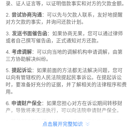
录、证人证言等，以证明借款事实和对方的欠款金额。
2.
尝试协商沟通
：可以先与欠款人联系，友好地提醒
对方欠款的事实，并询问还款计划。
3.
发送书面催告函
：如果协商无果，您可以通过律师
或者自己撰写催告函，正式通知对方还款。
4.
考虑调解
：可以向当地的调解机构申请调解，由第
三方协助解决纠纷。
5.
提起诉讼
：如果前面的方法都无法解决问题，您可
以向有管辖权的人民法院提起民事诉讼。在提起诉讼
时，要准备好充分的证据，并了解相关的法律程序和费
用。
6.
申请财产保全
：如果您担心对方在诉讼期间转移财
产，导致将来无法执行，可以向法院申请财产保全。
7.
等待判决和执行
：法院判决后，如果对方仍不还款，
点击展开完整知识
您可以申请强制执行，通过法院的力量追回欠款。