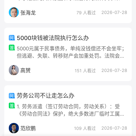
取不同的应对策略。常见情况分为以下三种，对
张海龙
应的处理方案如下：一、公司是肇事方（用人单
2026-07-28
79 人看过
位）不予赔偿1.情况界定：员工
5000块钱被法院执行怎么办
5000元属于民事债务，单纯没钱偿还不会坐牢；
但逃避、失联、转移财产会加重处罚。法院会线
上查控你的银行卡、微信、支付宝，可能直接冻
高赟
结、划扣资金。 资金充足 → 一次性还清 1. 拨打
2026-07-28
151 人看过
12368诉讼服务热线，报姓名+身份证号，查到
执行案号、承办执行法官。 2. 电话询问：总欠
款金额（本金5000+迟延履行利息+执行费），
劳务公司不让走怎么办
不要只按5000转账。 3. 还款方式二选一：
1. 劳务派遣（签订劳动合同，劳动关系）：受
《劳动合同法》保护，绝大多数进厂临时工属于
这类； ​ 2. 纯劳务合作（劳务协议，平等民事关
范欣鹏
系）：按照合同约定解除，不适用劳动法。 重
2026-07-28
109 人看过
点：辞职不需要劳务