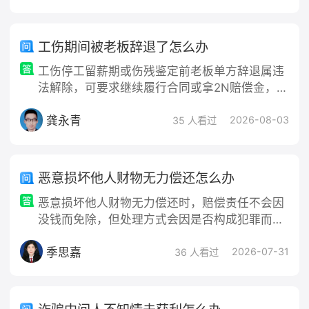
突，优先通过微信、电话和对方沟通
工伤期间被老板辞退了怎么办
工伤停工留薪期或伤残鉴定前老板单方辞退属违
法解除，可要求继续履行合同或拿2N赔偿金，同
时照领停工留薪期工资、一次性伤残/医疗/就业
龚永青
补助金；留好辞退通知、病历、工伤认定材料，
2026-08-03
35 人看过
去劳动监察投诉或申请仲裁。
恶意损坏他人财物无力偿还怎么办
恶意损坏他人财物无力偿还时，赔偿责任不会因
没钱而免除，但处理方式会因是否构成犯罪而有
所区别： 民事赔偿层面：受害人可向法院起诉或
季思嘉
提起刑事附带民事诉讼，判决生效后申请强制执
2026-07-31
36 人看过
行。若确实无财产可供执行，法