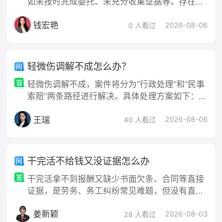
如未按时完成委托、未充分收集证据等。存在过
温馨提示：法律问题具有复杂性，细节可能影响结果。建议及
错可先与律所沟通，无果则向律师协会投诉，协
时
咨询律师
，获取专业解答。
钱宏艳
会会调查处理。也可考虑解除委托合同并要求退
2026-08-06
0 人看过
还律师费，因律师失职造成损失可协商或诉讼要
求赔偿，但主张权利需基于事实证据，否则可能
不利。
轻微伤调解不成怎么办？
轻微伤调解不成，案件将分为“行政处理”和“民事
索赔”两条路径进行解决。具体处理方案如下：
一、行政处理：要求公安机关对打人者进行处罚
王瑞
处理依据：轻微伤虽不构成刑事犯罪，但属于
2026-08-06
40 人看过
《治安管理处罚法》第四十三条规定的“殴打他人
或故意伤害他人身体”的行政违法行为。处理结
果：公安机关会依法对打人者进行行政处罚，通
干完活不给钱又没证据怎么办
常包括行政拘留（5-10日）和罚款（200-500
干完活拿不到报酬又缺少书面欠条、合同等直接
元，情节较轻的为5日以下拘留或5
证据，是劳务、务工纠纷常见难题，但没有直接
证据不等于无法维权，核心是事后补全间接证据
姜新颖
链，证明干活事实以及工钱约定。首先要停止冲
2026-08-03
28 人看过