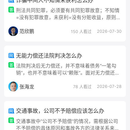
诈骗中间人不知情未获利怎么办
刑法共同犯罪，必须要有共同犯罪故意；不知情
=没有犯罪故意，未获利=没有分赃收益，原则不
构成诈骗罪共犯。但“口头说不知情”不等于法律
范欣鹏
上认定不知情，司法机关会结合客观行为综合判
2026-07-30
150 人看过
断是否属于“应当知道（推定明
无能力偿还法院判决怎么办
法院判决后无力偿还，并不意味着债务“一笔勾
销”，也并不意味着可以“赖账”。面对无力偿还的
困境，债务人应积极应对，通过合法途径化解纠
张海龙
纷，避免因消极逃避而面临更严重的法律后果。
2026-07-28
78 人看过
具体应对策略如下：一、积极与
交通事故，公司不予赔偿应该怎么办
交通事故中“公司不予赔偿”的情况，需根据公司
不予赔偿的具体原因和事故各方的法律关系来采