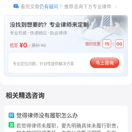
看完文章
仍有疑问
？推荐咨询下方专业律师
要注意诉讼时效的问题，一般民事权利的诉讼时效期间
为三年，但如果您能够证明在这十年间有向对方主张过
权利，或者对方曾经承诺还款等，诉讼时效可能会中
断，重新计算。
¥69.9
:
15
00
限时优惠
低至
/1小时
原价 ¥399.9
法律依据
极速电话咨询
专业定位问题，针对性提供解决方案
《中华人民共和国民法典》 第五百七十七条，当事人一方不履行
合同义务或者履行合同义务不符合约定的，应当承担继续履行、采
取补救措施或者赔偿损失等违约责任。《中华人民共和国民法典》
第五百七十八条，当事人一方明确表示或者以自己的行为表明不履
行合同义务的，对方可以在履行期限届满前请求其承担违约责任。
相关精选咨询
本文版权归原作者所有，内容仅代表作者本人观点，不代表法
觉得律师没有履职怎么办
临平台的立场。如有任何疑问或需要删除请通过
【客服中心】
联系我们。
若觉得律师未履职，要先明确具体未履行职责，