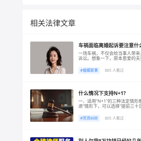
相关法律文章
车祸面临离婚起诉要注意什
一场车祸，不仅会给当事人带来
诉讼。想象一下，原本恩爱的夫
走到了离婚这一步。在这种情况
们就详细说说车祸后离婚起诉的
#
婚姻家事
885 人看过
赔偿款。根据法律规定，一方因
什么情况下支持N+1?
一、适用“N+1”的三种法定情
退”情形下，可以选择“提前三十
动者患病或非因工负伤：医疗期
不能胜任工作：经过培训或调整
#
劳资纠纷
805 人看过
行，且双方协商未能就变更合同