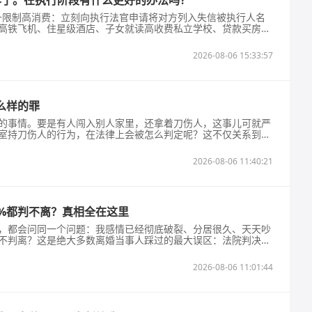
年了。在执行阶段有什么更好的办法吗？
信+限制高消费：立刻向执行法官申请将对方列入失信被执行人名
高铁飞机、住星级酒店、子女就读高收费私立学校、贷款买房办
会主动协商还款。依据《最高人民法院关于限制被执行人高消费
强制加倍罚息：8万本金多年未还，可要求法院计算迟延履行期间
2026-08-06 15:33:57
逾期越久利息越多，增大对方还款压
么样的罪
的事情。要是有人闯入别人家里，还拿着刀伤人，这事儿可就严
室持刀伤人的行为，在法律上会被怎么判定呢？这不仅关系到受
序息息相关。下面咱们就来详细说说这其中的法律判定情况。
人可能涉及多个罪名。最常见的是故意伤害罪，根据《中华人民
2026-08-06 11:40:21
人身体的，就可能构成此罪。比如张三闯入
0%都判不离？真相全在这里
，都会问同一个问题：我感情已经彻底破裂、分居很久、天天吵
不判离？这是绝大多数离婚当事人踩过的最大误区：法院判决离
靠法定证据。实务中，基层法院对离婚案件非常保守，秉承“谨
原则。只要对方当庭表示不同意离婚、没有法定严重过错、没有
2026-08-06 11:01:44
一判决不准离婚。很多当事人以为分居两