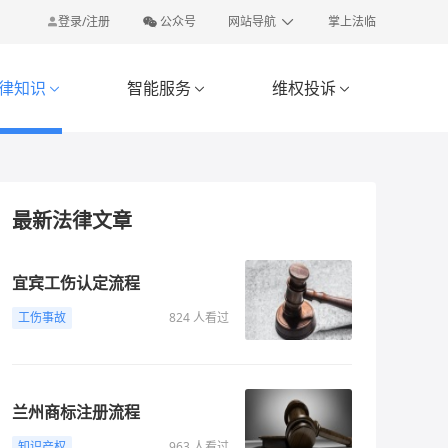
登录/注册
公众号
网站导航
掌上法临
律知识
智能服务
维权投诉



最新法律文章
宜宾工伤认定流程
工伤事故
824 人看过
兰州商标注册流程
知识产权
963 人看过