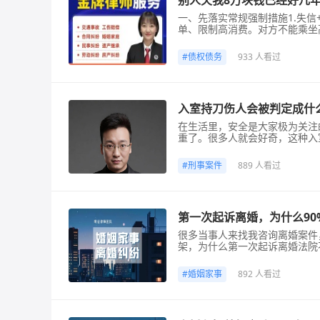
别人欠我8万块钱已经好几
一、先落实常规强制措施1.失
单、限制高消费。对方不能乘坐
卡，生活经营处处受限，多数人
及有关消费的若干规定》。2.
#
债权债务
933 人看过
加倍债务利息，除原本欠款外，
入室持刀伤人会被判定成什
在生活里，安全是大家极为关注
重了。很多人就会好奇，这种入
害者的权益，也和社会的安全秩
一、可能涉及的罪名入室持刀伤
#
刑事案件
889 人看过
共和国刑法》规定，故意伤害他
第一次起诉离婚，为什么9
很多当事人来找我咨询离婚案件
架，为什么第一次起诉离婚法院
婚，不靠你主观觉得感情破裂，
慎判离、尽量修复婚姻”的审判
#
婚姻家事
892 人看过
完整证据链，第一次起诉几乎统