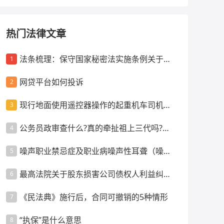
热门法律文章
法条梳理：保守国家秘密法实施条例关于监
1
督管理的规定
网贷平台如何投诉
2
现行地面使用遥控器操作的起重机车司机是
3
否强制配备指挥人员？
公务员政审查什么?真的牵扯祖上三代吗?政
4
审都要审查什么内容呢
噪声职业禁忌症及职业病噪声性耳聋（噪声
5
聋）的诊断要求
最高法院关于股东损害公司债权人利益纠纷
6
案件管辖的裁判指引
《民法典》施行后，合同可撤销的5种情形
7
“执保”是什么意思
8