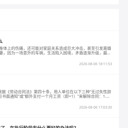
么
身体上的伤痛，还可能对家庭关系造成巨大冲击，甚至引发离婚
妻，因为一场意外的车祸，生活陷入困境，矛盾逐渐升级，最终
下，面临离婚起诉，当事人有很多需要注意的地方。接下来，咱
那些事儿。一、理清赔偿款的归属在车祸后，往往会涉及到一笔
2026-08-06 18:11:53
受到人身损害获得的赔偿或者补偿属于个
形根据《劳动合同法》第四十条，用人单位在以下三种“无过失性辞
日书面通知”或“额外支付一个月工资（即+1）”来解除合同：1.劳
满后，不能从事原工作，也不能从事另行安排的工作。2.劳动者
岗位，仍不能胜任。3.客观情况发生重大变化：致使合同无法履
2026-08-06 17:03:30
达成协议。关键点