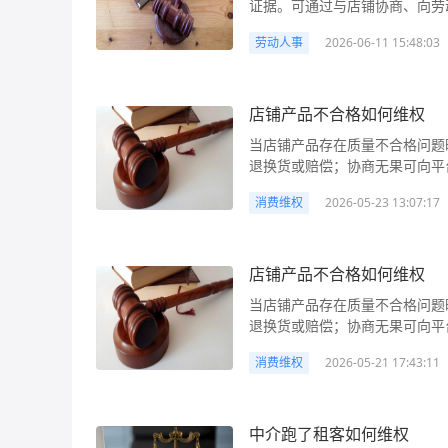
证据。可通过与店铺协商、向劳
可提起诉讼。欠薪赔偿包括拖欠工
劳动人事
2026-06-11 15:48:03
权时需注意仲裁时效及法律主体认定，必
么办 商场独立店铺通常指在商场内租赁场地经营、具有独立法人资格或个体工商户资质的商
户，其用工关系由店铺自身负责
资金链断裂或恶意拖欠等原因欠
店铺产品不合格如何维权
不明确”的困境。例如，小张在
当店铺产品存在质量不合格问题
拖欠3个月工资，多次沟通无果
退换货或赔偿；协商无果可向平
析： 首先需明确劳动关系的认
讼。法律依据主要为《消费者权
体工商户还是公司）与劳动者存
消费维权
2026-05-23 13:07:17
商家存在欺诈行为，还可要求三倍赔偿。 店
签订书面劳动合同，也构成事实
遇到购买的店铺产品存在质量不
职、一次性服务），则需通过民
述不符等。产品不合格不仅影响
确。《劳动合同法》第三十条规
只能自认倒霉，而是有权依据相
店铺产品不合格如何维权
劳动报酬。第八十五条进一步明
解析、行动建议、赔偿计算、解
期不付的，需按应付金额50%以
当店铺产品存在质量不合格问题
如，小王在某网店购买了一台电
财产、逃匿等方法逃避支付工资
退换货或赔偿；协商无果可向平
有权要求商家承担相应责任。 
仍不支付的，可能构成《刑法》
讼。法律依据主要为《消费者权
费者享有安全保障权、知悉真情
“商场是否有义务帮店铺支付工
消费维权
2026-05-21 17:43:11
商家存在欺诈行为，还可要求三倍赔偿。 店
侵犯了消费者的安全保障权和公
进行管理（如统一收银、规范服
遇到购买的店铺产品存在质量不
产安全的要求；公平交易权则确
商场自营专柜），或商场通过协
述不符等。产品不合格不仅影响
公平交易条件。 经营者的义务
者可将商场列为共同维权对象。 行动建议： 1. 固定证据链：立即收集能证明劳动关系及欠薪
只能自认倒霉，而是有权依据相
中介跑了租客如何维权
安全的要求。对可能危及人身、
实的证据，包括但不限于：书面