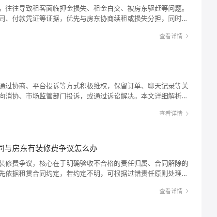
决方法及法律依据等方面，详细指导消费者如何有效维权。 比
品或者接受服务的方法以及防止危害发生的方法。若产品存在缺
，往往导致租客面临押金损失、租金白交、被房东驱赶等问题。
与老板的聊天记录（催薪对话）、工作群通知、店铺营业执照信
热水壶，使用时发现漏电，这就是典型的产品不合格问题，小王
、退货、赔偿损失等责任。 不合格产品的界定：产品不合格通
同、付款凭证等证据，优先与房东协商续租或损失分担，同时可
公示系统”查询店铺注册主体）等。若未签订合同，同事证言（需
法律解析： 消费者的基本权利：根据《消费者权益保护法》，消
行业标准，或存在危及人身、财产安全的不合理危险。判断产品
责任，必要时通过诉讼主张赔偿。核心是通过合法途径固定证
售报表、客户名单）也可作为辅助证据。 2. 优先协商沟通：
权、自主选择权、公平交易权、获得赔偿权等。产品不合格直接
准、行业标准，若无相关标准，则以社会普遍公认的安全、卫生
查看详情
场中，“中介跑路”已
管理人）沟通，明确提出支付欠薪的要求，可通过书面形式（如
平交易权。安全保障权要求经营者提供的商品符合保障人身、财
期、药品的成分含量、电器的绝缘性能等，都有明确的标准，不
表现为中介公司收取租客数月租金及押金后，未按约定向房东支
可适当让步（如分期支付），但需签订书面协议，注明支付金
保消费者在购买商品时能获得质量保障、价格合理、计量正确等
。 举证责任：一般情况下，消费者需举证证明产品存在质量问
未收到租金要求租客腾退房屋，而租客已支付费用却无法继续居
承诺无凭无据。 3. 向劳动监察部门投诉：若协商无果，携带
：经营者有义务保证其提供的商品或者服务符合保障人身、财产
饰装修等服务，自接受商品或者服务之日起六个月内发现瑕疵，
例如，租客小王通过中介租了一套房，一次性支付了半年租金及押
动保障监察大队投诉，填写《投诉登记表》并提交证据材料。劳
财产安全的商品和服务，应当向消费者作出真实的说明和明确的
瑕疵的举证责任。这在一定程度上减轻了消费者的举证压力。
中介公司人去楼空，房东因未收到租金要求小王搬走，小王既无法
定是否受理，受理后会责令店铺限期支付，这是快速解决欠薪的
品或者接受服务的方法以及防止危害发生的方法。若产品存在缺
通过协商、平台投诉等方式积极维权，保留订单、聊天记录等关
并保留证据：发现产品不合格后，应立即停止使用该产品，避免造
险。这种情况下，租客如何合法维权、追回损失，成为亟待解决
：若投诉后店铺仍不支付，或对投诉结果不满意，需在欠薪发生之
、退货、赔偿损失等责任。 不合格产品的界定：产品不合格通
向消协、市场监管部门投诉，或通过诉讼解决。本文详细解析法
保留相关证据，包括购物凭证（如发票、订单截图、支付记
劳动合同履行地或店铺注册地的劳动争议仲裁委员会申请仲裁。
行业标准，或存在危及人身、财产安全的不合理危险。判断产品
。 商家店铺不退款怎么办呀 在日常消费
保修卡、与商家的沟通记录（如聊天记录、邮件往来）、产品存
代理人的委托合同关系），中介与房东之间通常是委托代理关系
裁请求（如支付拖欠工资、加付赔偿金）、事实理由及证据清
准、行业标准，若无相关标准，则以社会普遍公认的安全、卫生
查看详情
款的情况，比如商品存在质量问题、商家未按约定发货、或符合
证据是后续维权的关键。 2. 及时与商家沟通协商：在保留好
。根据《民法典》相关规定，中介作为合同相对方，若未按约定
出裁决，案情复杂可延长15日。 5. 提起民事诉讼：对仲裁裁决
期、药品的成分含量、电器的绝缘性能等，都有明确的标准，不
推诿等。此时，消费者若不及时采取有效措施，可能导致合法权益
确指出产品存在的质量问题，并提出合理的维权诉求，如退货退
；若以非法占有为目的收取租金后跑路，则可能构成合同诈骗。
15日内向法院提起诉讼；若仲裁委员会不予受理或逾期未裁决，
。 举证责任：一般情况下，消费者需举证证明产品存在质量问
费者的退款权利，提供具体维权步骤和解决方法，帮助大家在遇
。沟通时要注意方式方法，保持理性和克制，尽量通过友好协商
两种情况：若中介获得房东合法授权转租（如房东书面同意中介
板失联或转移财产，可在诉讼中申请财产保全，冻结店铺账户或
饰装修等服务，自接受商品或者服务之日起六个月内发现瑕疵，
“维权无门”的困境。 例如，小王网购了一双运动鞋，收货后发现
同与房东有装修费争议怎么办
据，增强自己的说服力。 3. 向相关平台或机构投诉：如果与
间接租赁合同关系，租客已支付租金的情况下，房东无权要求租
部分：拖欠的工资
瑕疵的举证责任。这在一定程度上减轻了消费者的举证压力。
为由拒绝退款，这种情况就属于典型的商家不履行退款义务，消费
买商品的平台（如电商平台）投诉。平台通常有专门的投诉处理
租，房东有权解除与中介的合同，但根据“买卖不破租赁”的延伸
本金：按实际拖欠的工资金额计算，包括基本工资、绩效工资、奖
装修费争议，核心在于明确验收不合格的责任归属、合同解除的
并保留证据：发现产品不合格后，应立即停止使用该产品，避免造
以向当地消费者协会（12315）或市场监督管理部门投诉。投诉
已支付合理租金的情况下，可主张继续居住至租期届满（需证明
实际发放标准为准。例如，约定月工资5000元，拖欠3个月，则
先依据租赁合同约定，若约定不明，可根据过错责任原则处理。
保留相关证据，包括购物凭证（如发票、订单截图、支付记
量问题或与描述不符的情况，消费者有权要求退货、更换或修
息、产品信息及相关证据，说明投诉理由和诉求。 4. 申请仲
与房东的委托协议）。行动建议： 1. 立即固定证据：收集租
0元。 2. 加付赔偿金：根据《劳动合同法》第八十五条，需满足两个
定标准导致合同解除的，承租人可主张房东赔偿合理装修损失；
保修卡、与商家的沟通记录（如聊天记录、邮件往来）、产品存
，购买的家电无法正常使用、衣服存在破损等，商家必须承担退
未得到解决，消费者可以根据与商家达成的仲裁协议，向仲裁机
转账记录、收据）、与中介的沟通记录（微信、短信、邮件）、
查看详情
限期支付后仍未支付；二是主观上存在“未足额支付”的故意。赔
过错，则需按责任比例分担。建议先固定验收不合格证据，协商
证据是后续维权的关键。 2. 及时与商家沟通协商：在保留好
退货”适用于网购、电视购物等远程购物场景，消费者在收到商品后
，或者仲裁协议无效，消费者可以向有管辖权的人民法院提起诉
企业信用信息公示系统”查询）、房东与中介的委托协议（若能获
100%以下，具体比例由劳动行政部门或法院根据店铺过错程
要时委托专业机构评估装修残值。 店铺验收不合格，欲解除合
确指出产品存在的质量问题，并提出合理的维权诉求，如退货退
商品除外，如鲜活易腐、定制商品、数字化商品等）。商家若以
。 例如，小李购买的手机在保修期内出现无法开机的问题，与
据。 2. 主动联系房东协商：第一时间联系房东，说明情况并
述例子为例，若劳动监察部门责令支付后店铺仍不支付，赔偿金
。沟通时要注意方式方法，保持理性和克制，尽量通过友好协商