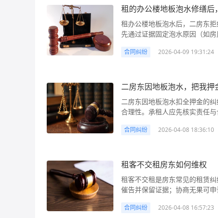
“特价商品不退不换”“概不退款
商家协商换货未果，他可以向消
出示已支付租金的证据，尝试协
可能为15000×50%=7500元至1
收时发现房屋存在结构缺陷、消
租的办公楼地板泡水修缮后
解决问题。可以向商家出示相关证
费者仍可主张退款。同时，商家
诉。 赔偿计算方法： 1. 退
给中介的部分），或重新签订租赁
决方法： 1. 协商解决：适用
“验收不合格”），承租人往往
商家协商无果，消费者可以向购
损失，如交通费、误工费等。 行动建议： 1. 立即固定证据：第一时间保留订单截图、与商家的
全部价款。 2. 更换、修理：
租办公楼地板泡水后，二房东拒
城乡建设局（中介行业主管部门
书面还款计划，明确每期支付金
用的承担问题——已投入的装修
机制，会介入调解。此外，还可
聊天记录（明确商家拒绝退款的
理；若修理后仍无法正常使用或
先通过证据固定泡水原因（如房
要求介入调查；若中介公司已注
老板提供担保（如抵押物、担保人
承租人的经济权益。 例如，小
时需提供详细的个人信息、商家信
证（如支付宝/微信转账记录、发
赔偿损失：因产品不合格给消费
定二房东的维修义务，再通过协
4. 报警备案：若中介收取租金
径，尤其适合欠薪人数较多（如
饮经营所需的排烟管道和消防条
裁或提起诉讼：若投诉后问题仍
动与商家协商：通过平台聊天窗
合同纠纷
2026-04-09 19:31:24
伤害赔偿包括医疗费、护理费、
证、书面催告、法律途径维权，同时注意赔
成诈骗，可向辖区派出所报案，获
际经营地的劳动监察部门提交材料
王无法办理营业执照，前期投入
构申请仲裁。如果没有仲裁协议
题，符合退货条件”），要求其
损失）和间接损失（如因产品损坏
缮后，二房东不愿支付费用怎么办 在办公楼租赁中，地板泡水是常见问题，尤其涉及
其他租客集体维权：通过小区业
前的必经程序，需在1年内提出
求房东赔偿装修费，就需要结合合
讼，通过司法途径维护自身权益
必要时可提及法律依据（如“根
在缺陷仍然销售，或者存在欺诈
时，修缮费用的承担易引发纠纷
投诉或起诉，提高维权成功率（集体
公司，则以公司为被申请人。仲
的法律定性：验收不合格通常意
商家协商换货未果，他可以向消
3. 向平台投诉：若商家入驻
者可以要求商家承担惩罚性赔偿
裂、防水失效）导致地板泡水，
二房东因地板泡水，把我押
法： 租客可主张的赔偿包括直接
工资（如生活费），保障劳动者基
物交付承租人，并在租赁期限内
诉。 赔偿计算方法： 1. 退
详情页，找到“申请售后”“投诉
商品或者服务有欺诈行为的，应
约定”等理由拒绝支付。这种情
定的押金金额全额主张（如合同约
拒不支付工资，且欠薪金额较大
响承租人合同目的实现（如无法正
全部价款。 2. 更换、修理：
二房东因地板泡水扣全押金的纠
入调解，部分平台对商家有“先行
消费者购买商品的价款或者接受
益。例如，王女士租赁某办公楼
元）。 2. 已付未住租金：已
机关报案，追究其“拒不支付劳动报
合法性与过错责任：根据《民法
理；若修理后仍无法正常使用或
合理性。承租人应先核实责任与
台调解无效，拨打12315热线或
法律另有规定的，依照其规定。
5000元维修后，二房东以“漏水
1个月，可主张15000元（6-1
据： 《中华人民共和国劳动合
租人有权单方解除合同。此时，
赔偿损失：因产品不合格给消费
等），优先协商；协商不成可投
写商家名称、地址、投诉事由及
可要求价款三倍的赔偿，不足五百
析： 从法律关系看，二房东作
的搬家费（凭发票主张）、临时租
向劳动者及时足额支付劳动报酬
为本身无不当，那么装修费损失
合同纠纷
2026-04-08 18:36:10
伤害赔偿包括医疗费、护理费、
有权要求返还押金。关键在于通过法律
准备法律诉讼：若涉及金额较大
最低的解决方式。消费者应主动
系。根据《民法典》规定，出租
按实际租住时间计算差价）。 4
当地人民法院申请支付令，人民
承租人未按约定或法律规定装修
损失）和间接损失（如因产品损坏
水，把我押金全扣了怎么办 在租房过程中，押金纠纷是常见问题，尤其涉及二房东时更易复
行地（如收货地）法院提起民事
意见。在协商过程中，可以提出
非当事人另有约定或法律另有规定
天数）、交通费用（凭票据主张
八十五条：“用人单位有下列情
担责任。 3. 装修费承担的核
在缺陷仍然销售，或者存在欺诈
杂。二房东因地板泡水扣全押金
相应责任。 赔偿计算方法： 若商家存在欺诈行为（如明知商品有质量问题仍虚假宣传“全新无瑕
商沟通，寻求平衡点。 2. 投
水因房屋自身质量或设施问题（
半年租金18000元、押金300
经济补偿；劳动报酬低于当地最
则。 合同有约定的：按约定处理（如约定“因出租方原因导致合同解除的，装修费由出租方承担”
者可以要求商家承担惩罚性赔偿
的转租资格（是否经原房东同意
租客不交租房东如何维权
疵”），消费者可依据《消费者
台会对商家进行调查核实，并根
义务，根据《民法典》第七百一
（每月多花500元），误工2天（日
单位按应付金额百分之五十以上
或“装修归出租方所有，不予补偿”等）。 合同无约定或约定不明的： 因
商品或者服务有欺诈行为的，应
三方原因）、押金扣除的合同依
偿价款三倍（不足500元按50
等。向消协或市场监管部门投诉
求二房东返还费用。 2. 若泡
元 + 搬家费800元 + 租金差价150
租客不交租是房东常见的租赁纠
合同的约定或者国家规定及时足
结构不合格、未提供符合约定的
消费者购买商品的价款或者接受
水龙头导致地板泡水，二房东扣
可要求退款1000元+赔偿300
行义务；若调解不成，会告知消费
《民法典》第七百一十一条，承
法： 1. 协商解决（优先选择
催告并保留证据；协商无果可申
裁法》第五条：“发生劳动争议
内装饰装修残值损失（即装修的现存价
法律另有规定的，依照其规定。
不合法。我们需从法律角度拆解责任，明确维权路径。
用不合格电器导致火灾、衣物甲
买合同中约定了仲裁条款，或者
道：“二房东不是真正的产权人
（扣除已交给中介的部分），继
房东有权解除合同并要求支付租
以向调解组织申请调解；不愿调
合同解除的，承租人无权请求赔偿
可要求价款三倍的赔偿，不足五百
题，需从三个层面分析合法性：
疗费、误工费、财产修复费用等，具体金额以实
仲裁实行一裁终局制度，裁决具有
出租人，其维修义务与产权人（
合同纠纷
2026-04-08 16:57:23
需签订书面协议，明确双方权利义
维权时需避免非法手段，确保自身权益
裁委员会申请仲裁；对仲裁裁决
均有过错的，应根据过错比例分
最低的解决方式。消费者应主动
租人经出租人同意，可以将租赁
这是最快捷、成本最低的方式。
起诉讼时，需要准备起诉状、证
利。行动建议： 1. 固定关键