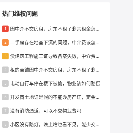
热门维权问题
因中介不交房租，房东不租了剩余租金怎么
1
办
二手房存在地基下沉的问题，中介费该怎么
2
退
没建筑工程施工证导致备案失败，中介费咋
3
退
租的商铺因中介不交房租，房东不租了剩余
4
租金怎么办
电动自行车停在楼下被偷，物业该如何赔偿
5
开发商土地证是假的不能办房产证，定金咋
6
退
没有消防通道，可以不交物业费吗
7
小区没有路灯，晚上啥也看不见，能少交物
8
业费吗