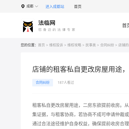
进入成都站
首页
成都

首
您的位置：
首页
>
维权投诉
>
维权攻略
>
民事类
>
合同纠纷
>
店铺的
店铺的租客私自更改房屋用途，
合同纠纷
187人看过
租客私自更改房屋用途，二房东欲提前收房。从
集证据，与租客协商，若协商不成可申请仲裁或
通过合法途径维护自身权益，确保提前收房合理