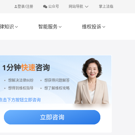
登录/注册
公众号
网站导航
掌上法临
律知识
智能服务
维权投诉



1分钟
快速
咨询
想解决法律纠纷
想获得问题解答
想得到维权指导
想了解维权攻略
点击下方按钮立即咨询