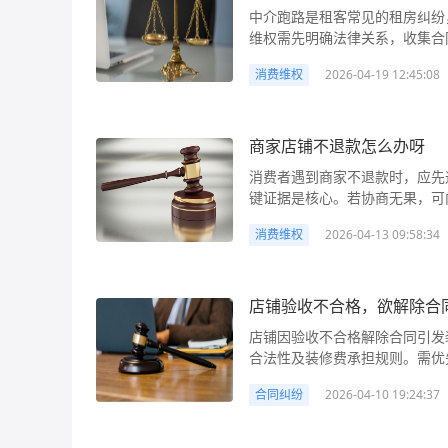
解析、行动建议、赔偿计算、解
警示，并说明和标明正确使用商
中介跑路是租客常见的租房纠纷
（打卡记录、排班表）、工牌、
如，小王在某网店购买了一台电
陷，经营者应当承担修理、更换
维权需先明确法律关系，收集合
息（可通过“国家企业信用信息
有权要求商家承担相应责任。 
常指产品不符合国家相关标准、
向住建部门投诉、报警追究中介
注明身份信息）、工作成果（如销
费者享有安全保障权、知悉真情
是否合格，可参考产品的国家标
消费维权
2026-04-19 12:45:08
据、明确责任主体，最大程度减少损失。 中介跑了租客如何维权 在租房市
主动与店铺负责人（老板或实际
侵犯了消费者的安全保障权和公
要求为依据。例如，食品的保质
成为困扰租客的高频问题。通常
催薪函）留存沟通记录。协商时
产安全的要求；公平交易权则确
符合这些标准即属于不合格产品
付租金便突然失联，导致房东因
额、时间、违约责任等，避免口头
公平交易条件。 经营者的义务
题。但对于一些耐用商品或者装
住，陷入“钱房两空”的困境。
商家店铺不退款怎么办呀
证据到店铺所在地的区（县）劳
安全的要求。对可能危及人身、
发生争议的，由经营者承担有关
金共2万元，入住仅1个月后，
动监察部门会在5个工作日内决
警示，并说明和标明正确使用商
消费者遇到商家不退款时，应先
行动建议： 1. 立即停止使用
联系中介，又面临无家可归的风
有效途径。 4. 申请劳动仲裁
陷，经营者应当承担修理、更换
键证据是核心。若协商无果，可
成进一步的损害。同时，要全面
的问题。 法律解析： 要解决中介跑路后的维权问题，首先需明确三方法律关系：租客与中介之
日起1年内（注意仲裁时效）向
常指产品不符合国家相关标准、
律依据、行动步骤及解决方法，助您高效维护合法权益
录）、产品原物、产品说明书、
间是租赁合同关系（或中介作为
仲裁申请书需写明双方信息、仲
是否合格，可参考产品的国家标
消费维权
2026-04-13 09:58:34
中，很多朋友会遇到商家拒绝退
在质量问题的照片或视频等。这些
（即中介受房东委托出租房屋）
单，仲裁委员会一般在45日内作
要求为依据。例如，食品的保质
“七天无理由退货”条件但商家
证据后，第一时间联系商家，明
向房东支付租金，属于违约行为
不服的，可在收到裁决书之日起
符合这些标准即属于不合格产品
受损。本文将从法律角度解析消
款、更换合格产品、赔偿损失等
其次，租客与房东的关系需区分
也可直接向法院起诉。若店铺老
题。但对于一些耐用商品或者装
到商家不退款时高效应对，避免
店铺验收不合格，欲解除合
解决问题。可以向商家出示相关证
转租），则租客与房东之间形成
查封设备，确保胜诉后能执行到款项。 赔偿计算方法： 欠薪赔偿主要包括两
发生争议的，由经营者承担有关
鞋底开裂，但商家以“已穿过”
商家协商无果，消费者可以向购
客腾退；若中介未获授权擅自转
本金和加付赔偿金。 1. 工资
店铺因验收不合格解除合同引发
行动建议： 1. 立即停止使用
者可通过下文方法维权。 法律解析： 根据我国《消费者权益保护法》，消费者享有明确的退
机制，会介入调解。此外，还可
原则，租客作为善意第三人，在
金、津贴等，以劳动合同约定或
合法性及装修费承担规则。需优
成进一步的损害。同时，要全面
货、退款权利。对于商品存在质
时需提供详细的个人信息、商家信
已尽到合理注意义务，如查看中介
工资本金为5000×3=1500
房东交付的房屋不符合约定或法
录）、产品原物、产品说明书、
理，商家不得无理由拒绝。例如
裁或提起诉讼：若投诉后问题仍
赁合同、租金及押金支付凭证（
合同纠纷
2026-04-10 19:24:37
条件：一是经劳动行政部门责令
若因承租人自身原因或双方混合
在质量问题的照片或视频等。这些
款责任。 此外，“七天无理由
构申请仲裁。如果没有仲裁协议
中介公司工商信息（通过“国家
偿金标准为应付金额的50%以上
不成可通过诉讼或仲裁解决，必
证据后，第一时间联系商家，明
七日内可无理由退货（部分特殊
讼，通过司法途径维护自身权益
取）等，这些是后续维权的关键依
度、欠薪时长等因素判定。以上
同与房东有装修费争议怎么办 在商业租赁中，店铺验收是租赁关系正式启动的关键环节。若验
款、更换合格产品、赔偿损失等