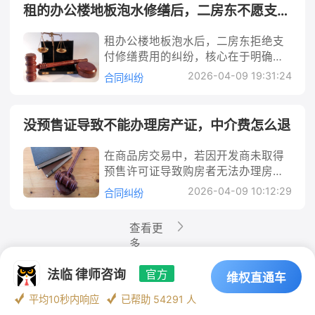
的延伸原则，租客作为善意第三人，
定）。 行动建议： 1. 立即固定证据：
告、合同等），优先协商，协商不成
证的合法性、有效性进行了必要审
介仅为“居间方”：若中介仅提供房源
租的办公楼地板泡水修缮后，二房东不愿支付费用怎么办
租金支付周期、中介义务、违约责任
承重墙位置、层高、格局等）与合同
并向购房者如实披露，不得隐瞒或提
在已支付合理租金的情况下，可主张
这是维权的核心。需收集的证据包
可通过诉讼主张解除合同、返还房款
查，是否如实告知了相关风险，以及
信息、促成租客与房东签订租赁合同
（如逾期支付租金的违约金比例）、
约定或中介描述不一致的情况，此时
供虚假信息。 若合同中明确约定了电
继续居住至租期届满（需证明已尽到
括：中介签订的服务合同、缴费凭证
及利息，必要时可要求赔偿违约金。
合同中是否对类似情况有明确约定。
（即“居间服务”），则中介的核心义
争议解决方式（协商、仲裁或诉讼）
租办公楼地板泡水后，二房东拒绝支
中介费是否能退、如何退成为争议焦
梯位置，而实际房屋与约定不符，需
合理注意义务，如查看中介与房东的
（转账记录、收据）、与中介的聊天
关键在于证明房屋质量问题影响使用
例如，小明通过中介购买一块建设用
务是如实报告房源情况，一般不直接
等条款，这是维权的基础。 2. 全面收
付修缮费用的纠纷，核心在于明确责
点。例如，合同中明确商铺为“一拖
区分责任主体：若开发商擅自变更规
委托协议）。行动建议： 1. 立即固定
记录（微信、短信、电话录音）、中
及卖方存在过错（如隐瞒瑕疵）。 二
地，支付了5万元中介费，后因规划证
承担维修责任，维修义务主要由房东
集证据：包括但不限于中介合同、与
任归属与维权路径。需先通过证据固
二”结构（一层带二层），但实际交付
划导致电梯位置改变，责任主要在开
2026-04-09 19:31:24
证据：收集租赁合同、租金及押金支
合同纠纷
介发布的招聘广告（截图、宣传
手办公楼存在房体倾斜的问题不能办
被政府收回无法贷款，此时他能否要
承担（《民法典》第七百一十二
中介的沟通记录（微信、短信、邮
定泡水原因（如房屋设施老化或承租
为单层，或合同标注的承重墙位置与
发商；但若中介在提供服务时未核实
付凭证（转账记录、收据）、与中介
单）、中介公司的工商信息（通过“国
公，首付款如何退 在二手办公楼交易
求中介退还5万元，就需要结合上述因
条）。此时中介的作用是协助租客联
件）、租金支付凭证（银行转账记
人使用不当），依据租赁合同及《民
实际不符导致无法按计划装修，这类
房屋现状（如未实地查看、未比对规
的沟通记录（微信、短信、邮件）、
家企业信用信息公示系统”查询）等。
中，若买方支付首付款后发现房屋存
素分析。 法律解析： 从法律关系看，
系房东，而非直接负责修缮。 2. 中介
录、中介出具的收据）、中介公司工
法典》确定二房东的维修义务，再通
问题都可能引发中介费退还纠纷。 很
划图纸），或明知电梯位置不符却未
没预售证导致不能办理房产证，中介费怎么退
中介公司工商信息（通过“国家企业信
若中介曾承诺“包入职”“包薪资”，需保
在房体倾斜等严重质量问题，导致无
委托人与中介之间形成中介合同关
为“托管方”（房屋代管）：若房东将
商信息（通过“国家企业信用信息公示
过协商、调解、仲裁或诉讼主张费用
多朋友会遇到中介在交易过程中未核
告知购房者，则中介存在过错，需承
用信息公示系统”查询）、房东与中介
留书面承诺或录音证据。 2. 初步协商
法正常办公，此时买方的核心诉求是
系，受《民法典》合同编调整。根据
房屋委托给中介管理（即“托管合
系统”查询）、租客的租赁合同及租金
返还。关键步骤包括收集维修凭证、
实房屋实际结构，甚至隐瞒结构差异
担相应责任。此时，购房者有权以中
的委托协议（若能获取）等，这些是
在商品房交易中，若因开发商未取得
沟通：尝试与中介公司负责人沟通，
解除合同并追回已支付的首付款。这
《民法典》第九百六十二条规定，中
同”），中介作为“二房东”或管理人，
支付证明（向租客索要，确认租客已
书面催告、法律途径维权，同时注意
的情况，此时厘清中介责任是退还中
介未履行合同义务或存在过错为由，
后续维权的关键依据。 2. 主动联系房
预售许可证导致购房者无法办理房产
明确要求返还费用并说明损失。沟通
类纠纷的本质是二手房买卖合同履行
介人应当就有关订立合同的事项向委
需直接承担房东的权利义务，包括保
付款金额和期限）。 3. 主动联系租客
赔偿费用的合理举证与计算。 租的办
介费的核心。 法律解析： 根据《民法
要求退还部分或全部中介费。 你可能
东协商：第一时间联系房东，说明情
证，中介公司是否应退还中介费需结
时可录音，若中介承认诈骗或承诺退
中的“标的物质量瑕疵”问题，涉及卖
托人如实报告，若故意隐瞒与订立合
2026-04-09 10:12:29
障房屋符合居住条件、履行维修义务
合同纠纷
沟通：向租客说明中介跑路情况，核
公楼地板泡水修缮后，二房东不愿支
典》及《房地产经纪管理办法》，中
想知道：中介会不会以“电梯位置属于
况并出示已支付租金的证据，尝试协
合其是否尽到房源合法性审查义务判
款，该录音可作为后续维权证据。注
方的瑕疵担保义务、买方的合同解除
同有关的重要事实或提供虚假情况，
（《民法典》第九百一十九条）。这
实租客是否已支付租金及支付期限。
付费用怎么办 在办公楼租赁中，地板
介在二手房交易中负有如实报告义
开发商责任”为由拒绝退费？需明确的
商解决方案，如由租客直接向房东支
定。若中介未尽审查义务或明知无预
意避免与中介发生冲突，以免自身权
权及款项返还请求权。例如，某公司
损害委托人利益的，不得请求支付报
种情况下，中介拒不维修即构成违
若租客未支付租金，可协商由租客直
泡水是常见问题，尤其涉及二房东
务，需向买方如实说明房屋的权属、
查看更
是，中介的义务是确保提供的信息真
付剩余租期租金（扣除已交给中介的
售证仍促成交易，存在过错，购房者
益受损。 3. 向监管部门投诉：若协商
购买二手办公楼后，经检测发现房体
酬并应当承担赔偿责任。 具体到本
约。 你可能想知道：“中介说‘维修是
接向房东支付；若租客已支付，可协
时，修缮费用的承担易引发纠纷。很
结构、质量等关键信息。若中介未核
多
实准确，即使问题根源在开发商，若
部分），或重新签订租赁合同，避免
可要求全额或部分退还中介费。解决
无果，可向中介公司所在地的人力资
倾斜度超过安全标准，无法办理消防
案，关键在于判断规划证被收回的原
房东的事，我们不管’，但房东联系不
商重新签订租赁合同（如剩余租期内
多朋友会遇到类似情况：因房屋自身
实房屋结构与合同约定是否一致，或
中介未发现或隐瞒，仍需对自身过错
被强行清退。 3. 向监管部门投诉：向
时需先固定证据，通过协商、投诉、
源和社会保障局（劳动保障监察大
验收，导致无法入驻办公，此时该公
因及中介是否存在过错：若中介未对
上怎么办？”此时需注意：无论中介是
由租客向房东补付部分租金），避免
设施老化（如水管破裂、防水失效）
法临 律师咨询
官方
明知结构不符却隐瞒，导致买方基于
负责。行动建议： 1. 固定证据：立即
维权直通车
当地住房和城乡建设局（中介行业主
仲裁或诉讼等途径维权，法律依据主
队）投诉，反映中介违规收取费用、
司有权要求退还首付款并追究卖方责
规划证的状态进行必要审查（如未核
居间还是托管，房东始终是租赁关系
因租客拒绝搬离导致房屋空置损失扩
导致地板泡水，承租人先行垫付修缮
错误信息签订合同，中介存在过错责
收集购房合同（重点标注电梯位置条
管部门）、市场监督管理局投诉中介
要为《民法典》中关于中介合同的规
提供虚假用工信息等问题；同时可向
任。 法律解析： 1. 卖方的瑕疵担保义
实证件是否在有效期内、是否存在被
平均10秒内响应
已帮助 54291 人
的核心责任主体（除非托管合同明确
大。 4. 向监管部门投诉：向中介公司
费用后，二房东却以“不是自己责任”
任，购房者有权要求退还中介费。 你
款）、中介服务合同、房屋宣传资料
违约或诈骗行为，提交证据材料，要
定及商品房预售相关法规。 没预售证
市场监督管理局投诉，举报中介虚假
务：根据《民法典》买卖合同编规
撤销风险等），或明知规划证可能被