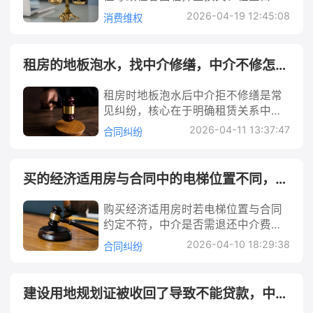
括未付租金、空置损失及维权费用
交、被房东驱赶等问题。维权需先明
金”“安置费”后失联或推诿等方式实施
2026-04-19 12:45:08
消费维权
等。 中介跑了房东应该如何维权 在房
确法律关系，收集合同、付款凭证等
诈骗。很多朋友在求职时急于找到工
屋租赁市场中，中介跑路是房东常见
证据，优先与房东协商续租或损失分
作，容易轻信中介的“快速入职”“高薪
的维权难题。通常表现为中介以“托
担，同时可向住建部门投诉、报警追
保证”承诺，结果不仅没找到工作，还
租房的地板泡水，找中介修缮，中介不修怎么办
管”“包租”等名义与房东签订合同，收
究中介责任，必要时通过诉讼主张赔
损失了钱财。例如，求职者小李通过
取租客租金后却未按约定向房东支
偿。核心是通过合法途径固定证据、
某中介找工作，被要求缴纳2000元
租房时地板泡水后中介拒不修缮是常
付，甚至卷款失联，导致房东既收不
明确责任主体，最大程度减少损失。
“体检费”和3000元“岗位预留费”，之
见纠纷，核心在于明确租赁关系中维
到租金，又可能面临租客已付租金拒
中介跑了租客如何维权 在租房市场
后中介以“岗位已满”为由拖延，最终
修责任主体及解决路径。本文结合
绝搬离的困境。例如，房东张先生将
2026-04-11 13:37:47
合同纠纷
中，“中介跑路”已成为困扰租客的高
无法联系，这就是典型的劳务中介诈
《民法典》相关规定，从合同约定、
房屋委托给中介，约定每月5000元租
频问题。通常表现为中介公司收取租
骗。面对此类情况，及时、合法的维
证据固定、责任划分入手，提供协
金，中介向租客收取了一年租金6万元
客数月租金及押金后，未按约定向房
权是挽回损失的关键。 法律解析： 劳
商、投诉、诉讼等阶梯式解决方案，
后，仅支付张先生1个月租金便失联，
买的经济适用房与合同中的电梯位置不同，中介费怎么退
东支付租金便突然失联，导致房东因
务中介诈骗的法律性质需根据具体行
同时解析中介角色（居间/托管）对责
张先生不仅损失5.5万元租金，还需处
未收到租金要求租客腾退房屋，而租
为判断，主要涉及民事欺诈和刑事诈
任的影响，帮助租客在中介不修时通
理租客的居住问题。此类纠纷涉及合
购买经济适用房时若电梯位置与合同
客已支付费用却无法继续居住，陷入
骗两种情形。 从民事角度看，若中介
过合法途径维护权益，包括自行维修
同违约、财产损失甚至刑事诈骗，房
约定不符，中介是否需退还中介费需
“钱房两空”的困境。例如，租客小王
在提供服务时故意隐瞒真实信息（如
后追偿的具体操作及赔偿计算方法。
东需通过合法途径维护自身权益。 法
结合其是否尽到信息核实及如实报告
通过中介租了一套房，一次性支付了
岗位不存在、薪资与承诺不符）或虚
2026-04-10 18:29:38
合同纠纷
租房的地板泡水，找中介修缮，中介
律解析： 房东与中介之间的法律关系
义务。若中介未核实房屋实际情况或
半年租金及押金共2万元，入住仅1个
构事实（如伪造用人单位授权），导
不修怎么办 在租房生活中，地板泡水
通常基于两种合同：委托合同（中介
隐瞒关键信息，构成违约，购房者可
月后，中介公司人去楼空，房东因未
致求职者基于错误认识支付费用或签
等房屋损坏问题时有发生。不少租客
受房东委托管理房屋、收取租金并转
要求退还中介费。解决途径包括协
收到租金要求小王搬走，小王既无法
订合同，构成《民法典》中的“欺
建设用地规划证被收回了导致不能贷款，中介费该怎么退
第一时间联系中介要求修缮，却常遭
付）或居间合同（中介仅促成房东与
商、投诉、仲裁或诉讼，具体需依据
联系中介，又面临无家可归的风险。
诈”。此时求职者有权请求法院或仲裁
遇中介以“找房东”“不在责任范围内”等
租客签订合同，不直接参与租金收