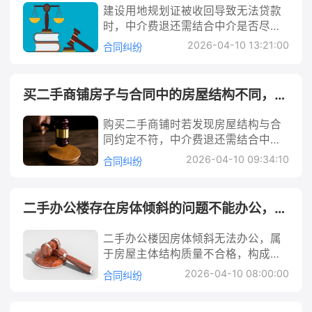
合同约定及中介过错程度确定退还比
这种情况下，租客如何合法维权、追
机构撤销合同，要求中介返还已支付
建设用地规划证被收回导致无法贷款
理由推诿，导致问题迟迟得不到解
付）。若为委托合同，中介的核心义
例。 买的经济适用房与合同中的电梯
回损失，成为亟待解决的问题。 法律
的费用，并赔偿因此产生的直接损失
时，中介费退还需结合中介是否尽到
决。这种情况下，租客往往陷入“报修
务是按约定将租客支付的租金转付给
位置不同，中介费怎么退 在经济适用
解析： 要解决中介跑路后的维权问
（如交通费、误工费）。 从刑事角度
审查义务、合同约定及责任归属综合
无门”的困境：自行维修怕费用难追
房东，并妥善管理房屋；若为居间合
2026-04-10 13:21:00
合同纠纷
房交易中，房屋实际情况与合同约定
题，首先需明确三方法律关系：租客
看，若中介以非法占有为目的，通过
判断。若中介未履行如实报告义务或
偿，不维修又影响居住甚至面临房东
同，中介仅需确保租赁关系成立，租
不符（如电梯位置差异）是常见纠
与中介之间是租赁合同关系（或中介
虚构用工信息、收取费用后逃匿等方
存在过错，应退还中介费；若因不可
追责。本文将从法律责任划分、实操
金通常由租客直接支付给房东（若合
纷。电梯位置看似细节，却可能影响
作为代理人的委托合同关系），中介
式骗取财物，且数额较大（根据司法
预见的政府行为等不可抗力导致，中
步骤、维权途径三方面，详细解答“租
同约定由中介代收，则转化为委托义
买二手商铺房子与合同中的房屋结构不同，中介费怎么退
居住便利性、房屋价值甚至安全（如
与房东之间通常是委托代理关系（即
解释，一般个人诈骗5000元以上即达
介可能免责。解决时需先固定证据，
房地板泡水中介不修”的核心难题，帮
务）。 中介跑路的行为性质需具体分
消防通道、采光通风）。中介作为专
中介受房东委托出租房屋）。根据
到刑事立案标准），则可能构成《刑
通过协商、投诉或诉讼主张权益，具
助租客理清责任、固定证据、有效维
析：若中介以非法占有为目的，虚构
购买二手商铺时若发现房屋结构与合
业服务方，有义务核实房屋关键信息
《民法典》相关规定，中介作为合同
法》中的“诈骗罪”。此时受害者可报
体退还比例需根据过错程度确定。 建
权。 举个例子：小王租了一套房，因
房源、伪造合同或收取租金后恶意失
同约定不符，中介费退还需结合中介
并如实告知购房者。若因中介未履行
相对方，若未按约定向房东支付租
警，由公安机关立案侦查，追究中介
设用地规划证被收回了导致不能贷
卫生间漏水导致客厅地板泡水，联系
联，可能构成合同诈骗罪（《刑法》
是否尽到如实报告义务、是否存在过
义务导致购房者权益受损，中介费退
金，属于违约行为；若以非法占有为
2026-04-10 09:34:10
的刑事责任，同时通过刑事附带民事
合同纠纷
款，中介费该怎么退 建设用地规划证
中介后对方仅回复“已反馈房东”，但
第二百二十四条）；若仅是因经营不
错等综合判断。本文从法律角度解析
还问题便成为核心争议。很多朋友会
目的收取租金后跑路，则可能构成合
诉讼或单独民事诉讼追索损失。 需注
是土地开发、房屋建设等项目合法建
半个月过去无人处理，地板霉变面积
善无力支付租金而失联，则属于民事
中介责任，提供收集证据、协商沟
遇到类似情况：签合同时没细看图
同诈骗。 其次，租客与房东的关系需
意的是，部分中介可能以“劳务派遣”
设的核心凭证之一，银行在审批贷款
扩大。这种情况下，小王该如何判断
违约，房东可依据合同主张违约责
通、投诉仲裁等行动建议，明确中介
纸，收房时才发现电梯位置与合同附
区分两种情况：若中介获得房东合法
二手办公楼存在房体倾斜的问题不能办公，首付款如何退
“人力资源服务”名义掩盖诈骗行为，
时通常会要求提供该证件以确认项目
责任方？又该如何让中介或房东履行
任。此外，租客已支付租金的情况
费退还的解决路径及法律依据，帮助
图或口头描述不一致，此时该如何向
授权转租（如房东书面同意中介转
求职者需区分合法中介与诈骗分子：
合法性。若该证件被收回，会直接导
维修义务？ 法律解析： 要解决“中介
下，根据“买卖不破租赁”原则及《民
购房者维护合法权益。 买二手商铺房
中介主张退还中介费呢？ 法律解析：
租），则租客与房东之间形成间接租
合法中介应具备《人力资源服务许可
二手办公楼因房体倾斜无法办公，属
致贷款审批受阻，进而影响交易进
不修”的问题，首先需明确租赁关系中
法典》第七百二十五条，房东不能直
子与合同中的房屋结构不同，中介费
根据《民法典》及《房地产经纪管理
赁合同关系，租客已支付租金的情况
证》，且不得收取押金、保证金等费
于房屋主体结构质量不合格，构成根
程。此时，委托人已支付的中介费是
的责任主体。根据《民法典》，租赁
接要求租客搬离，需先解决与中介的
怎么退 在二手商铺交易中，房屋结构
办法》，中介在房屋交易中需履行如
下，房东无权要求租客腾退；若中介
用（《劳动合同法》明确禁止用人单
本违约。买方有权依据《民法典》解
否能退、如何退，成为争议焦点。这
关系的核心是租客与房东（出租
2026-04-10 08:00:00
纠纷或与租客协商。 行动建议： 1. 立
合同纠纷
是影响商铺价值和使用功能的关键因
实报告义务和勤勉尽责义务。具体而
未获授权擅自转租，房东有权解除与
位以担保或其他名义向劳动者收取财
除合同，要求卖方退还首付款并赔偿
一问题的核心在于厘清中介在交易中
人），中介的角色需根据合同性质判
即核查合同条款：明确与中介签订的
素。部分购房者可能遇到签订合同
言，中介应核实房屋的基本状况（包
中介的合同，但根据“买卖不破租赁”
物，中介作为服务方同样需遵守此规
损失。维权需先固定证据（如鉴定报
的义务履行情况——中介是否对规划
断，这直接影响维修责任归属： 1. 中
是委托合同还是居间合同，重点查看
后，实际交付的商铺结构（如户型、
括户型、结构、公共设施位置等），