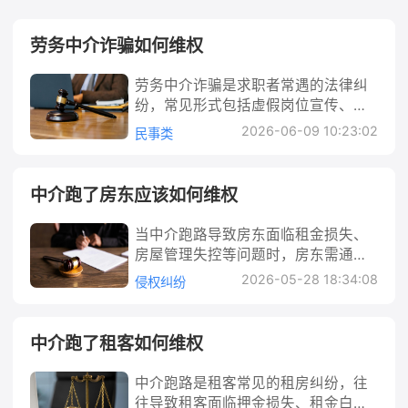
劳务中介诈骗如何维权
劳务中介诈骗是求职者常遇的法律纠
纷，常见形式包括虚假岗位宣传、收
取高额“服务费”“押金”后不履行承诺、
2026-06-09 10:23:02
民事类
伪造用工信息等。维权需分步骤进
行：首先固定证据（合同、转账记
录、聊天记录等），然后通过报警
中介跑了房东应该如何维权
（刑事诈骗）、向监管部门投诉（人
社、市场监管）、提起民事诉讼等途
当中介跑路导致房东面临租金损失、
径追索损失。法律上，中介欺诈可能
房屋管理失控等问题时，房东需通过
构成民事欺诈或刑事诈骗，受害者可
法律途径维权。首先需明确中介与房
2026-05-28 18:34:08
侵权纠纷
主张返还费用、赔偿实际损失。本文
东的合同关系（委托或居间），收集
将详细解析法律定性、行动步骤、赔
关键证据（合同、付款记录等），区
偿计算及解决途径，助您有效维权。
分中介行为是民事违约还是刑事诈
中介跑了租客如何维权
劳务中介诈骗如何维权 劳务中介本应
骗。可通过与租客协商、向监管部门
是连接求职者与用人单位的桥梁，但
投诉、报警或诉讼等方式解决，同时
中介跑路是租客常见的租房纠纷，往
部分不良中介为牟取暴利，通过虚构
依据《民法典》等法律主张赔偿，包
往导致租客面临押金损失、租金白
岗位信息、夸大薪资待遇、收取“保证