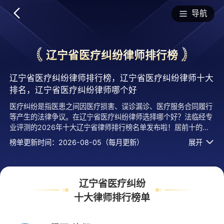
排行榜
导航
辽宁省医疗纠纷律师排行榜
辽宁省医疗纠纷律师排行榜，辽宁省医疗纠纷律师十大
排名，辽宁省医疗纠纷律师哪个好
医疗纠纷是指医患之间因医疗损害、误诊漏诊、医疗服务合同履行
等产生的法律争议。在辽宁省医疗纠纷律师选择哪个好？法临经专
业评测的2026年十大辽宁省律师排行榜名单发布啦！居前十的
有：辽宁安睿律师事务所的程雨律师、辽宁德道律师事务所的关宇
榜单更新时间：2026-08-05（每月更新）
展开
泽律师、北京市盈科（大连）律师事务所的李桂涛律师等，上榜律
师辽宁省医疗纠纷十大排名榜单是法临平台律师口碑好、执业年
限、用户认可度高、服务评价较高等综合有实力活跃度高的专业执
业律师，排名不分先后，仅供借鉴参考，想知道辽宁省哪个医疗纠
辽宁省医疗纠纷
纷律师好？您可以多比较，选择自己满意且合适案情的，也可以直
十大律师排行榜单
接免费提问咨询，24小时智能匹配律师在线回复！