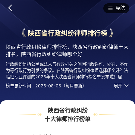
排行榜
导航
陕西省行政纠纷律师排行榜
陕西省行政纠纷律师排行榜，陕西省行政纠纷律师十大
排名，陕西省行政纠纷律师哪个好
行政纠纷是指公民或法人与行政机关之间因行政许可、处罚、不作
为等行政行为引发的争议。在陕西省行政纠纷律师选择哪个好？法
临经专业评测的2026年十大陕西省律师排行榜名单发布啦！居前
十的有：陕西法智律师事务所的令秀律师、陕西泽诚律师事务所的
榜单更新时间：2026-08-05（每月更新）
展开
杨勇律师、陕西哲勤律师事务所的刘瑶律师等，上榜律师陕西省行
政纠纷十大排名榜单是法临平台律师口碑好、执业年限、用户认可
度高、服务评价较高等综合有实力活跃度高的专业执业律师，排名
不分先后，仅供借鉴参考，想知道陕西省哪个行政纠纷律师好？您
陕西省行政纠纷
可以多比较，选择自己满意且合适案情的，也可以直接免费提问咨
十大律师排行榜单
询，24小时智能匹配律师在线回复！