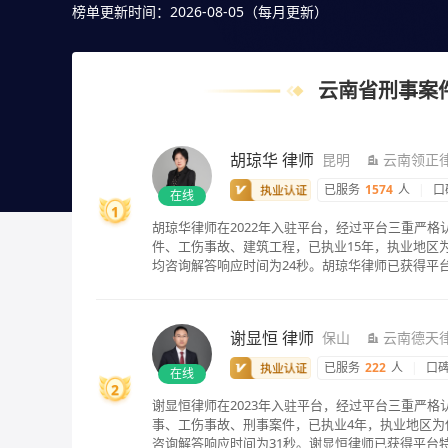
多比较，选择自己满意且合适案情的，也可以直接免费提
榜单更新时间：2026-08-05（每月更新）
云南省刑事案
胡琼华
律师
昆明
云南领正
已服务
1574
人
|
口
在线
1
胡琼华律师在2022年入驻平台，经过平台三重严
件、工伤事故、建筑工程，已执业15年，执业地区为
均咨询解答响应时间为24秒。胡琼华律师已获得平
谢显恒
律师
保山
云南德天
已服务
222
人
|
口
在线
2
谢显恒律师在2023年入驻平台，经过平台三重严
事、工伤事故、刑事案件，已执业4年，执业地区为
咨询解答响应时间为31秒。谢显恒律师已获得平台