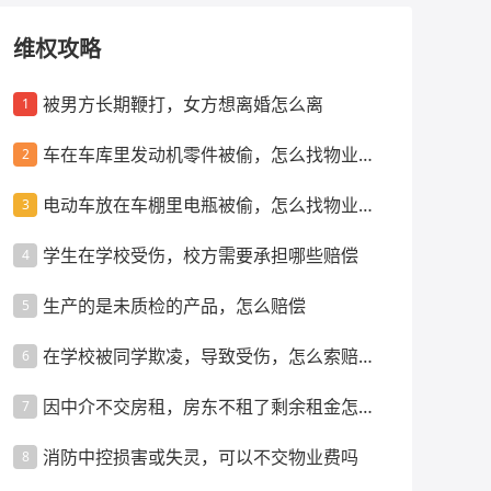
维权攻略
被男方长期鞭打，女方想离婚怎么离
1
车在车库里发动机零件被偷，怎么找物业索
2
赔
电动车放在车棚里电瓶被偷，怎么找物业索
3
赔
学生在学校受伤，校方需要承担哪些赔偿
4
生产的是未质检的产品，怎么赔偿
5
在学校被同学欺凌，导致受伤，怎么索赔赔
6
偿
因中介不交房租，房东不租了剩余租金怎么
7
办
消防中控损害或失灵，可以不交物业费吗
8