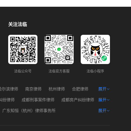
关注法临
法临公众号
法临官方客服
法临小程序
哈尔滨律师
南京律师
杭州律师
合肥律师
展开
州律师
西宁律师
海口律师
纠纷律师
成都刑事案件律师
成都房产纠纷律师
展开
产权律师
成都遗产问题律师
成都建筑工程律师
广东知恒（杭州）律师事务所
展开