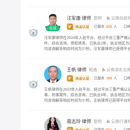
汪军康
律师
昆明
云南创启
已服务
430
人
|
口
在线
8
汪军康律师在2024年入驻平台，经过平台三重严
件、综合咨询、债权债务，已执业2年，执业地区为昆
均咨询解答响应时间为21秒。汪军康律师已获得平
王帆
律师
昭通
云南滇东北
已服务
189
人
|
口
9
王帆律师在2023年入驻平台，经过平台三重严格
事、刑事案件、综合咨询，已执业8年，执业地区为昭
均咨询解答响应时间为31秒。王帆律师已获得平台
周志玲
律师
昆明
云南行谦
已服务
603
人
|
口