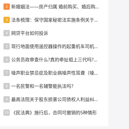
新婚姻法——房产归属 婚前购买、婚后购
2
买、父母出资等情景
法条梳理：保守国家秘密法实施条例关于监
3
督管理的规定
网贷平台如何投诉
4
现行地面使用遥控器操作的起重机车司机是
5
否强制配备指挥人员？
公务员政审查什么?真的牵扯祖上三代吗?政
6
审都要审查什么内容呢
噪声职业禁忌症及职业病噪声性耳聋（噪声
7
聋）的诊断要求
一名民警和一名辅警能执法吗？
8
最高法院关于股东损害公司债权人利益纠纷
9
案件管辖的裁判指引
《民法典》施行后，合同可撤销的5种情形
10