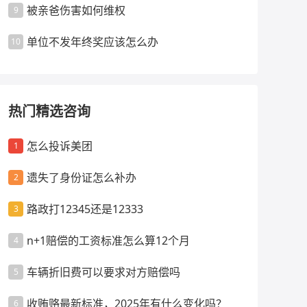
被亲爸伤害如何维权
9
单位不发年终奖应该怎么办
10
热门精选咨询
怎么投诉美团
1
遗失了身份证怎么补办
2
路政打12345还是12333
3
n+1赔偿的工资标准怎么算12个月
4
车辆折旧费可以要求对方赔偿吗
5
收贿赂最新标准，2025年有什么变化吗？
6