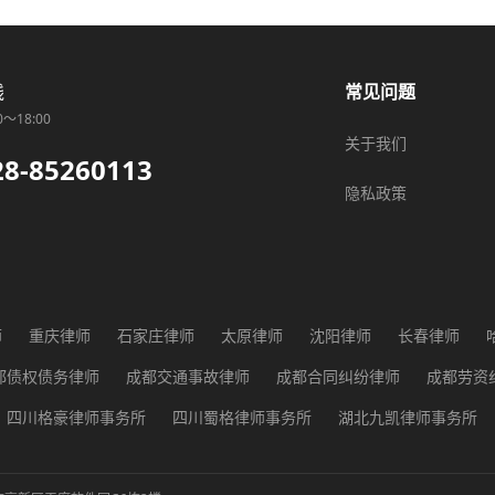
线
常见问题
0～18:00
关于我们
28-85260113
隐私政策
师
重庆律师
石家庄律师
太原律师
沈阳律师
长春律师
师
广州律师
长沙律师
武汉律师
贵阳律师
西安律师
兰
都债权债务律师
成都交通事故律师
成都合同纠纷律师
成都劳资
都征地纠纷律师
成都医疗纠纷律师
成都行政纠纷律师
成都知识
四川格豪律师事务所
四川蜀格律师事务所
湖北九凯律师事务所
河南恒少律师事务所