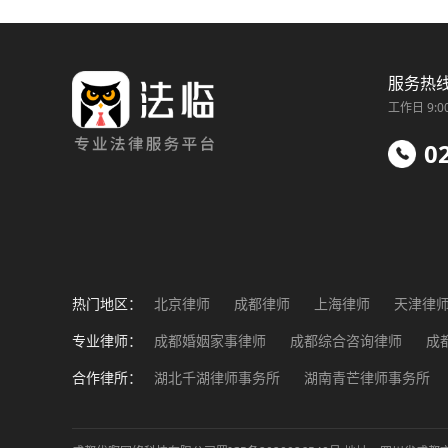
服务热
工作日 9:0
0
热门地区：
北京律师
成都律师
上海律师
天津律
福州律师
南昌律师
济南律师
郑州律
专业律师：
成都婚姻家事律师
成都综合咨询律师
成
成都工伤事故律师
成都企业法务律师
成
合作律所：
湖北千湖律师事务所
湖南青芒律师事务所
成都涉外纠纷律师
湖北楚臻律师事务所
重庆泽恺律师事务所