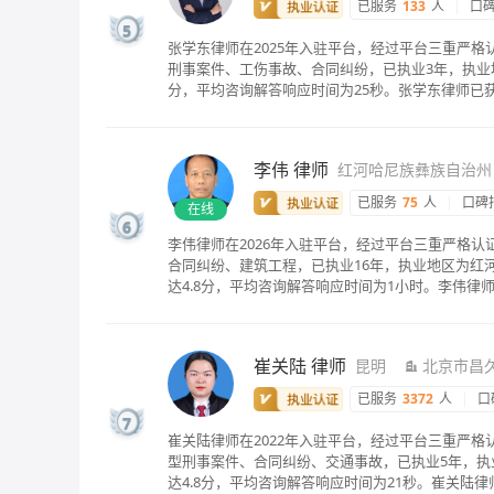
已服务
133
人
|
口
5
张学东律师在2025年入驻平台，经过平台三重严
刑事案件、工伤事故、合同纠纷，已执业3年，执业地
分，平均咨询解答响应时间为25秒。张学东律师已
李伟
律师
红河哈尼族彝族自治州
已服务
75
人
|
口碑
在线
6
李伟律师在2026年入驻平台，经过平台三重严格
合同纠纷、建筑工程，已执业16年，执业地区为红
达4.8分，平均咨询解答响应时间为1小时。李伟律
崔关陆
律师
昆明
北京市昌
已服务
3372
人
|
口
7
崔关陆律师在2022年入驻平台，经过平台三重严
型刑事案件、合同纠纷、交通事故，已执业5年，执业
达4.8分，平均咨询解答响应时间为21秒。崔关陆