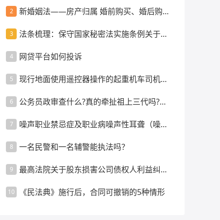
新婚姻法——房产归属 婚前购买、婚后购
2
买、父母出资等情景
法条梳理：保守国家秘密法实施条例关于监
3
督管理的规定
网贷平台如何投诉
4
现行地面使用遥控器操作的起重机车司机是
5
否强制配备指挥人员？
公务员政审查什么?真的牵扯祖上三代吗?政
6
审都要审查什么内容呢
噪声职业禁忌症及职业病噪声性耳聋（噪声
7
聋）的诊断要求
一名民警和一名辅警能执法吗？
8
最高法院关于股东损害公司债权人利益纠纷
9
案件管辖的裁判指引
《民法典》施行后，合同可撤销的5种情形
10