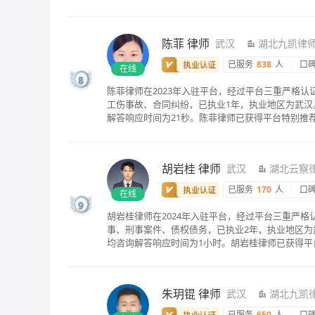
陈菲
律师
武汉
湖北九凯律
已服务
838
人
|
口
在线
8
陈菲律师在2023年入驻平台，经过平台三重严格
工伤事故、合同纠纷，已执业1年，执业地区为武汉
解答响应时间为21秒。陈菲律师已获得平台特别推
胡岩桂
律师
武汉
湖北云察
已服务
170
人
|
口
在线
9
胡岩桂律师在2024年入驻平台，经过平台三重严
事、刑事案件、债权债务，已执业2年，执业地区为武
均咨询解答响应时间为1小时。胡岩桂律师已获得平
朱玥锟
律师
武汉
湖北九凯
已服务
650
人
|
口