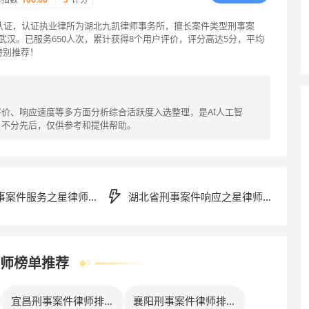
格认证，认证执业律所为湖北九凯律师事务所，擅长案件类型刑事案
武汉。已服务650人次，累计获得8个用户评价，评分高达5分，平均
特别推荐！
价、响应速度等多方面分析综合活跃度入选整理，是AI人工智
名不分先后，仅供参考和提供帮助。
事案件服务之星律师排
湖北省刑事案件响应之星律师排
行榜
师榜单推荐
宜昌刑事案件律师排行
襄阳刑事案件律师排行