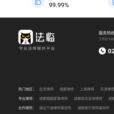
服务热
工作日 9:0
0
热门地区：
北京律师
成都律师
上海律师
天津律
福州律师
南昌律师
济南律师
郑州律
专业律师：
成都婚姻家事律师
成都综合咨询律师
成
成都工伤事故律师
成都企业法务律师
成
合作律所：
湖北千湖律师事务所
湖南青芒律师事务所
成都涉外纠纷律师