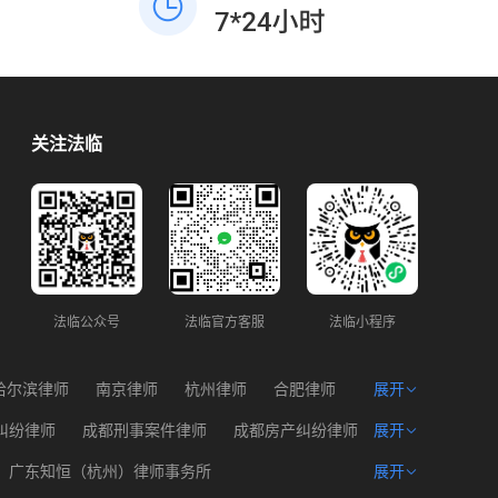
关注法临
法临公众号
法临官方客服
法临小程序
哈尔滨律师
南京律师
杭州律师
合肥律师
展开
州律师
西宁律师
海口律师
纠纷律师
成都刑事案件律师
成都房产纠纷律师
展开
产权律师
成都遗产问题律师
成都建筑工程律师
广东知恒（杭州）律师事务所
展开