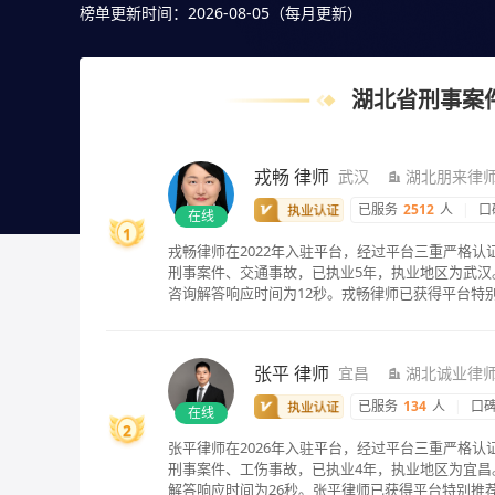
选择自己满意且合适案情的，也可以直接免费提问咨询，
榜单更新时间：2026-08-05（每月更新）
湖北省刑事案
戎畅
律师
武汉
湖北朋来律
已服务
2512
人
|
口
在线
1
戎畅律师在2022年入驻平台，经过平台三重严格
刑事案件、交通事故，已执业5年，执业地区为武汉。
咨询解答响应时间为12秒。戎畅律师已获得平台特
张平
律师
宜昌
湖北诚业律
已服务
134
人
|
口
在线
2
张平律师在2026年入驻平台，经过平台三重严格
刑事案件、工伤事故，已执业4年，执业地区为宜昌。
解答响应时间为26秒。张平律师已获得平台特别推