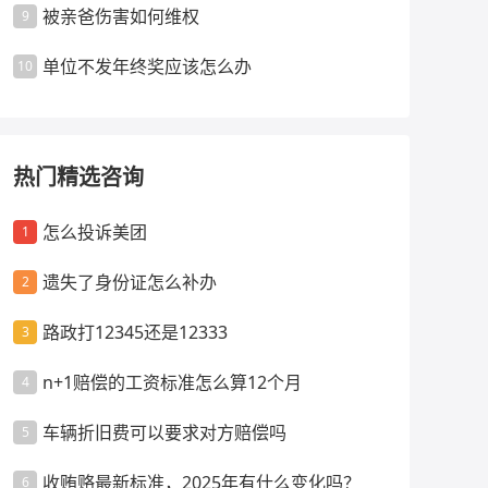
被亲爸伤害如何维权
9
单位不发年终奖应该怎么办
10
热门精选咨询
怎么投诉美团
1
遗失了身份证怎么补办
2
路政打12345还是12333
3
n+1赔偿的工资标准怎么算12个月
4
车辆折旧费可以要求对方赔偿吗
5
收贿赂最新标准，2025年有什么变化吗？
6