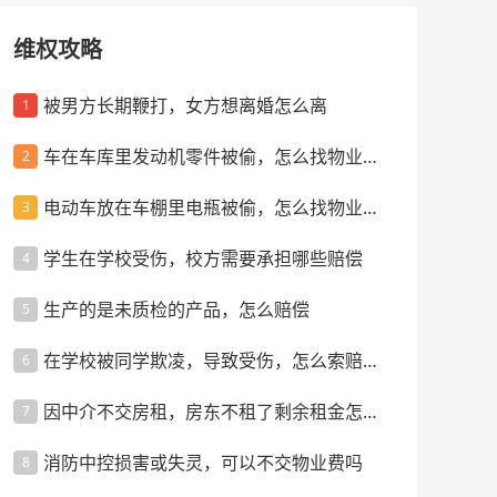
维权攻略
被男方长期鞭打，女方想离婚怎么离
1
车在车库里发动机零件被偷，怎么找物业索
2
赔
电动车放在车棚里电瓶被偷，怎么找物业索
3
赔
学生在学校受伤，校方需要承担哪些赔偿
4
生产的是未质检的产品，怎么赔偿
5
在学校被同学欺凌，导致受伤，怎么索赔赔
6
偿
因中介不交房租，房东不租了剩余租金怎么
7
办
消防中控损害或失灵，可以不交物业费吗
8