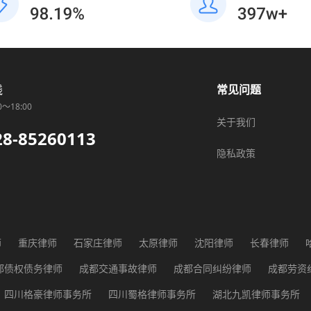
线
常见问题
0～18:00
关于我们
28-85260113
隐私政策
师
重庆律师
石家庄律师
太原律师
沈阳律师
长春律师
师
广州律师
长沙律师
武汉律师
贵阳律师
西安律师
兰
都债权债务律师
成都交通事故律师
成都合同纠纷律师
成都劳资
都征地纠纷律师
成都医疗纠纷律师
成都行政纠纷律师
成都知识
四川格豪律师事务所
四川蜀格律师事务所
湖北九凯律师事务所