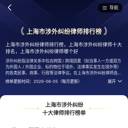
排行榜
导航
上海市涉外纠纷律师排行榜
上海市涉外纠纷律师排行榜，上海市涉外纠纷律师十大
排名，上海市涉外纠纷律师哪个好
涉外纠纷指法律关系中包含跨国 / 跨境因素（如当事人一方或双方
为外国人 / 外国企业、标的物位于境外、法律事实发生在境外等）
的各类民事、商事、行政等法律争议。在上海市涉外纠纷律师选择
哪个好？法临经专业评测的2026年十大上海市律师排行榜名单发
榜单更新时间：2026-08-05（每月更新）
展开
布啦！居前十的有：上海伟创律师事务所的邴园庆律师、北京恒都
上海律师事务所的谭勇律师、上海邦耀律师事务所的姚君骏律师
等，上榜律师上海市涉外纠纷十大排名榜单是法临平台律师口碑
好、执业年限、用户认可度高、服务评价较高等综合有实力活跃度
上海市涉外纠纷
高的专业执业律师，排名不分先后，仅供借鉴参考，想知道上海市
十大律师排行榜单
哪个涉外纠纷律师好？您可以多比较，选择自己满意且合适案情
的，也可以直接免费提问咨询，24小时智能匹配律师在线回复！