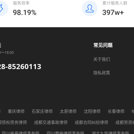
线
常见问题
0～18:00
关于我们
28-85260113
隐私政策
师
重庆律师
石家庄律师
太原律师
沈阳律师
长春律师
师
广州律师
长沙律师
武汉律师
贵阳律师
西安律师
兰
都债权债务律师
成都交通事故律师
成都合同纠纷律师
成都劳资
都征地纠纷律师
成都医疗纠纷律师
成都行政纠纷律师
成都知识
四川格豪律师事务所
四川蜀格律师事务所
湖北九凯律师事务所