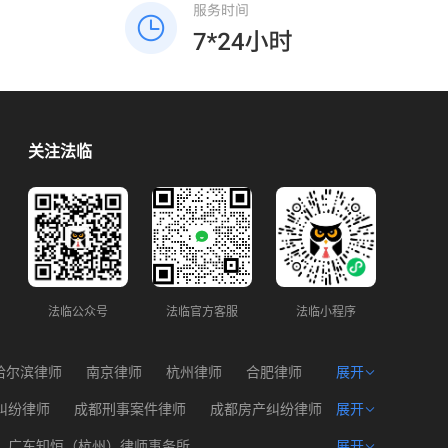
关注法临
法临公众号
法临官方客服
法临小程序
哈尔滨律师
南京律师
杭州律师
合肥律师
展开
州律师
西宁律师
海口律师
纠纷律师
成都刑事案件律师
成都房产纠纷律师
展开
产权律师
成都遗产问题律师
成都建筑工程律师
广东知恒（杭州）律师事务所
展开