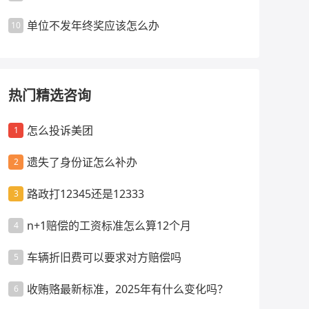
单位不发年终奖应该怎么办
10
热门精选咨询
怎么投诉美团
1
遗失了身份证怎么补办
2
路政打12345还是12333
3
n+1赔偿的工资标准怎么算12个月
4
车辆折旧费可以要求对方赔偿吗
5
收贿赂最新标准，2025年有什么变化吗？
6