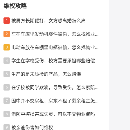
维权攻略
被男方长期鞭打，女方想离婚怎么离
1
车在车库里发动机零件被偷，怎么找物业索
2
赔
电动车放在车棚里电瓶被偷，怎么找物业索
3
赔
学生在学校受伤，校方需要承担哪些赔偿
4
生产的是未质检的产品，怎么赔偿
5
在学校被同学欺凌，导致受伤，怎么索赔赔
6
偿
因中介不交房租，房东不租了剩余租金怎么
7
办
消防中控损害或失灵，可以不交物业费吗
8
被亲爸伤害如何维权
9