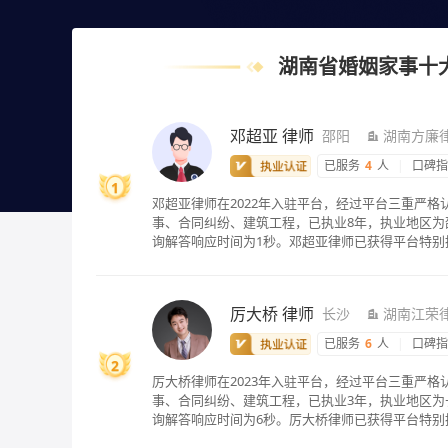
湖南省婚姻家事十
邓超亚
律师
邵阳
湖南方廉
已服务
4
人
|
口碑
1
邓超亚律师在2022年入驻平台，经过平台三重严
事、合同纠纷、建筑工程，已执业8年，执业地区为邵
询解答响应时间为1秒。邓超亚律师已获得平台特别
厉大桥
律师
长沙
湖南江荣
已服务
6
人
|
口碑
2
厉大桥律师在2023年入驻平台，经过平台三重严
事、合同纠纷、建筑工程，已执业3年，执业地区为
询解答响应时间为6秒。厉大桥律师已获得平台特别