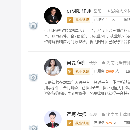
仇明阳
律师
岳阳
湖南大义
已服务
11
人
|
口碑
8
仇明阳律师在2023年入驻平台，经过平台三重严
事、刑事案件、合同纠纷，已执业6年，执业地区为岳
咨询解答响应时间为18秒。仇明阳律师已获得平台
吴磊
律师
长沙
湖南北岩律
已服务
2669
人
|
口
9
吴磊律师在2023年入驻平台，经过平台三重严格
刑事案件、合同纠纷，已执业6年，执业地区为长沙。
咨询解答响应时间为19秒。吴磊律师已获得平台特
严坷
律师
长沙
湖南民韦律
已服务
525
人
|
口
10