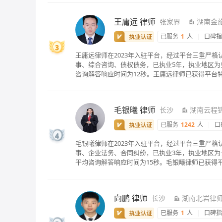
王庸远
律师
张家界
湖南金
已服务
1
人
|
口碑
3
王庸远律师在2023年入驻平台，经过平台三重严
事、综合咨询、债权债务，已执业5年，执业地区为张
咨询解答响应时间为12秒。王庸远律师已获得平台
毛银曦
律师
长沙
湖南云程
已服务
1242
人
|
口
4
毛银曦律师在2023年入驻平台，经过平台三重严
事、企业法务、合同纠纷，已执业3年，执业地区为长
平均咨询解答响应时间为15秒。毛银曦律师已获得
向鹏
律师
长沙
湖南北岩律
已服务
1
人
|
口碑