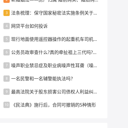
买、父母出资等情景
法条梳理：保守国家秘密法实施条例关于监
3
督管理的规定
网贷平台如何投诉
4
现行地面使用遥控器操作的起重机车司机是
5
否强制配备指挥人员？
公务员政审查什么?真的牵扯祖上三代吗?政
6
审都要审查什么内容呢
噪声职业禁忌症及职业病噪声性耳聋（噪声
7
聋）的诊断要求
一名民警和一名辅警能执法吗？
8
最高法院关于股东损害公司债权人利益纠纷
9
案件管辖的裁判指引
《民法典》施行后，合同可撤销的5种情形
10