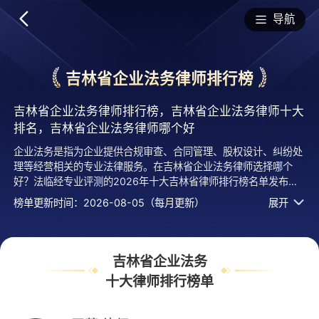
排行榜
导航
吉林省企业法务律师排行榜
吉林省企业法务律师排行榜，吉林省企业法务律师十大
排名，吉林省企业法务律师哪个好
企业法务是指为企业提供合规审查、合同管理、股权设计、纠纷处
理等经营相关的专业法律服务。在吉林省企业法务律师选择哪个
好？法临经专业评测的2026年十大吉林省律师排行榜名单发布
啦！居前十的有：吉林江城律师事务所的王莉律师、吉林行远律师
榜单更新时间：2026-08-05（每月更新）
展开
事务所的张媛静律师、吉林平岗律师事务所的南永浩律师等，上榜
律师吉林省企业法务十大排名榜单是法临平台律师口碑好、执业年
限、用户认可度高、服务评价较高等综合有实力活跃度高的专业执
业律师，排名不分先后，仅供借鉴参考，想知道吉林省哪个企业法
吉林省企业法务
务律师好？您可以多比较，选择自己满意且合适案情的，也可以直
十大律师排行榜单
接免费提问咨询，24小时智能匹配律师在线回复！