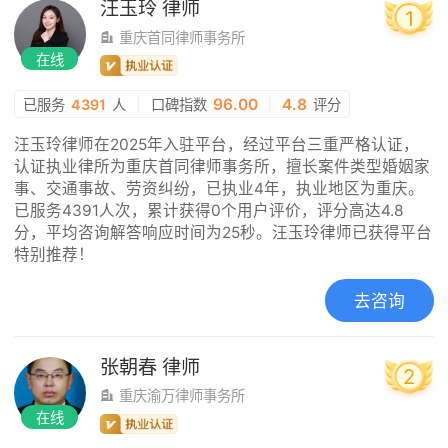
汪玉玲
律师
1
重庆首同律师事务所
在线
|
96.00
|
4.8
已服务
4391
人
口碑指数
评分
汪玉玲律师在2025年入驻平台，经过平台三重严格认证，
认证执业律所为重庆首同律师事务所，擅长案件类型婚姻家
事、交通事故、劳资纠纷，已执业4年，执业地区为重庆。
已服务4391人次，累计获得0个用户评价，评分高达4.8
分，平均咨询解答响应时间为25秒。汪玉玲律师已获得平台
特别推荐！
去咨询
张朝春
律师
2
重庆渝万律师事务所
在线