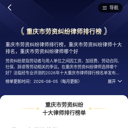
排行榜
导航
重庆市劳资纠纷律师排行榜
重庆市劳资纠纷律师排行榜，重庆市劳资纠纷律师十大
排名，重庆市劳资纠纷律师哪个好
劳资纠纷是指劳动者与用人单位之间因工资、加班费、劳动合同、
社保、辞退等劳动相关的争议。在重庆市劳资纠纷律师选择哪个
好？法临经专业评测的2026年十大重庆市律师排行榜名单发布
啦！居前十的有：重庆首同律师事务所的汪玉玲律师、重庆渝万律
榜单更新时间：2026-08-05（每月更新）
展开
师事务所的张朝春律师、重庆海力律师事务所的向荷英律师等，上
榜律师重庆市劳资纠纷十大排名榜单是法临平台律师口碑好、执业
年限、用户认可度高、服务评价较高等综合有实力活跃度高的专业
执业律师，排名不分先后，仅供借鉴参考，想知道重庆市哪个劳资
重庆市劳资纠纷
纠纷律师好？您可以多比较，选择自己满意且合适案情的，也可以
十大律师排行榜单
直接免费提问咨询，24小时智能匹配律师在线回复！