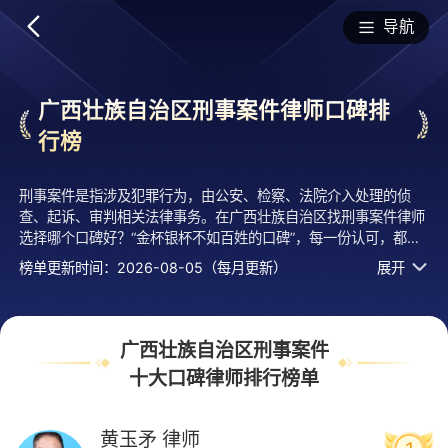
排行榜
导航
广西壮族自治区刑事案件律师口碑排
行榜
刑事案件是指涉及犯罪行为，由公安、检察、法院介入处理的侦
查、起诉、审判相关法律事务。在广西壮族自治区找刑事案件律师
选择哪个口碑好？“金杯银杯不如百姓的口碑”，每一份认可，都是
对律师服务能力的最佳认证。法临经专业评测的2026年十大刑事
榜单更新时间：2026-08-05（每月更新）
展开
案件律师排行榜名单发布啦！居前十的有：广西国观律师事务所的
黄玉矛律师、北京市盈科（南宁）律师事务所的罗付华律师、广东
国晖（南宁）律师事务所的李华升律师等，上榜律师十大刑事案件
律师口碑榜单是法临平台口碑好、用户认可度高、评价较高、有实
广西壮族自治区刑事案件
力活跃度高的执业律师，排名不分先后，仅供借鉴参考，想知道刑
十大口碑律师排行榜单
事案件哪个律师好？您可以多比较，选择自己满意且合适案情的！
黄玉矛
律师