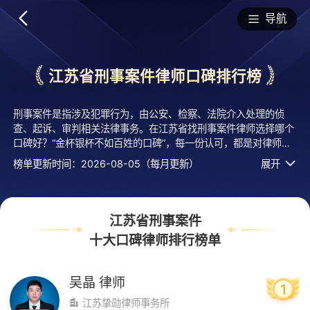
排行榜
导航
江苏省刑事案件律师口碑排行榜
刑事案件是指涉及犯罪行为，由公安、检察、法院介入处理的侦
查、起诉、审判相关法律事务。在江苏省找刑事案件律师选择哪个
口碑好？“金杯银杯不如百姓的口碑”，每一份认可，都是对律师服
务能力的最佳认证。法临经专业评测的2026年十大刑事案件律师
榜单更新时间：2026-08-05（每月更新）
展开
排行榜名单发布啦！居前十的有：江苏挚勋律师事务所的吴晶律
师、江苏用和律师事务所的周于炜律师、江苏常联律师事务所的盛
戎瑨律师等，上榜律师十大刑事案件律师口碑榜单是法临平台口碑
好、用户认可度高、评价较高、有实力活跃度高的执业律师，排名
江苏省刑事案件
不分先后，仅供借鉴参考，想知道刑事案件哪个律师好？您可以多
十大口碑律师排行榜单
比较，选择自己满意且合适案情的！
吴晶
律师
1
江苏挚勋律师事务所