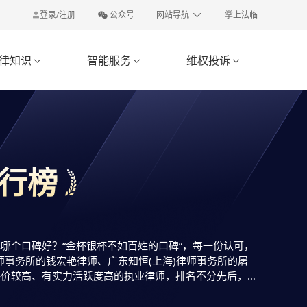
登录/注册
公众号
网站导航
掌上法临
律知识
智能服务
维权投诉



行榜
哪个口碑好？“金杯银杯不如百姓的口碑”，每一份认可，
师事务所的钱宏艳律师、广东知恒(上海)律师事务所的屠
评价较高、有实力活跃度高的执业律师，排名不分先后，仅