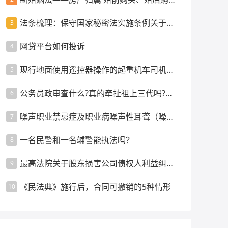
买、父母出资等情景
法条梳理：保守国家秘密法实施条例关于监
3
督管理的规定
网贷平台如何投诉
4
现行地面使用遥控器操作的起重机车司机是
5
否强制配备指挥人员？
公务员政审查什么?真的牵扯祖上三代吗?政
6
审都要审查什么内容呢
噪声职业禁忌症及职业病噪声性耳聋（噪声
7
聋）的诊断要求
一名民警和一名辅警能执法吗？
8
最高法院关于股东损害公司债权人利益纠纷
9
案件管辖的裁判指引
《民法典》施行后，合同可撤销的5种情形
10