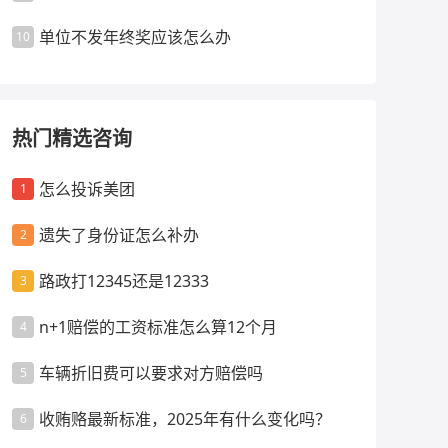
单位不发年终奖应该怎么办
10
热门精选咨询
怎么投诉美团
1
遗失了身份证怎么补办
2
路政打12345还是12333
3
n+1赔偿的工资标准怎么算12个月
4
车辆折旧费可以要求对方赔偿吗
5
收贿赂最新标准，2025年有什么变化吗？
6