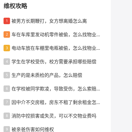
维权攻略
被男方长期鞭打，女方想离婚怎么离
1
车在车库里发动机零件被偷，怎么找物业索
2
赔
电动车放在车棚里电瓶被偷，怎么找物业索
3
赔
学生在学校受伤，校方需要承担哪些赔偿
4
生产的是未质检的产品，怎么赔偿
5
在学校被同学欺凌，导致受伤，怎么索赔赔
6
偿
因中介不交房租，房东不租了剩余租金怎么
7
办
消防中控损害或失灵，可以不交物业费吗
8
被亲爸伤害如何维权
9