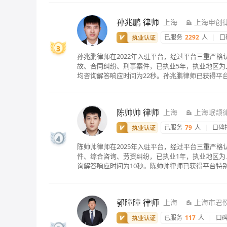
孙兆鹏
律师
上海
上海申创
已服务
2292
人
|
口
3
孙兆鹏律师在2022年入驻平台，经过平台三重严
故、合同纠纷、刑事案件，已执业5年，执业地区为上
均咨询解答响应时间为22秒。孙兆鹏律师已获得平
陈帅帅
律师
上海
上海岷颉
已服务
79
人
|
口碑
4
陈帅帅律师在2025年入驻平台，经过平台三重严
件、综合咨询、劳资纠纷，已执业1年，执业地区为
询解答响应时间为10秒。陈帅帅律师已获得平台特
郭瞳瞳
律师
上海
上海市君
已服务
117
人
|
口