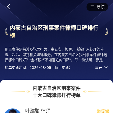
排行榜
导航
内蒙古自治区刑事案件律师口碑排行
榜
刑事案件是指涉及犯罪行为，由公安、检察、法院介入处理的侦
查、起诉、审判相关法律事务。在内蒙古自治区找刑事案件律师选
择哪个口碑好？“金杯银杯不如百姓的口碑”，每一份认可，都是对
律师服务能力的最佳认证。法临经专业评测的2026年十大刑事案
榜单更新时间：2026-08-05（每月更新）
展开
件律师排行榜名单发布啦！居前十的有：内蒙古蒙通律师事务所的
叶建驰律师、内蒙古文义律师事务所的孙璐律师、内蒙古恩泰律师
事务所的张飞龙律师等，上榜律师十大刑事案件律师口碑榜单是法
临平台口碑好、用户认可度高、评价较高、有实力活跃度高的执业
内蒙古自治区刑事案件
律师，排名不分先后，仅供借鉴参考，想知道刑事案件哪个律师
十大口碑律师排行榜单
好？您可以多比较，选择自己满意且合适案情的！
叶建驰
律师