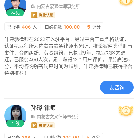
1
内蒙古蒙通律师事务所
在线
|
100.00
|
5
已服务
406
人
口碑指数
评分
叶建驰律师在2022年入驻平台，经过平台三重严格认证，
认证执业律所为内蒙古蒙通律师事务所，擅长案件类型刑事
案件、合同纠纷、劳资纠纷，已执业9年，执业地区为通
辽。已服务406人次，累计获得12个用户评价，评分高达5
分，平均咨询解答响应时间为16秒。叶建驰律师已获得平台
特别推荐！
去咨询
孙璐
律师
2
内蒙古文义律师事务所
在线
|
100.00
|
5
已服务
288
人
口碑指数
评分