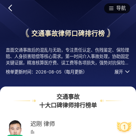
排行榜
导航
交通事故律师口碑排行榜
直面交通事故后的混乱与无助，专注责任认定、伤残鉴定、保险理
赔、人身损害赔偿等核心需求。第一时间介入事故处理，协助固定
关键证据，精准核算医疗费、误工费等各项损失，强势对抗保险公
司 “低赔” 套路。用专业法律操作简化理赔流程，最大化争取合法
榜单更新时间：2026-08-05（每月更新）
展开
权益，让您在伤痛中无需分心，安心疗伤，权益保障不打折扣。找
交通事故律师选择哪个好？“金杯银杯不如百姓的口碑”，每一份认
可，都是对律师服务能力的最佳认证。法临经专业评测的2026年
十大交通事故律师口碑排行榜名单发布啦！居前十的有：的迟刚律
交通事故
师、安徽怡兴律师事务所的刘虹律师、四川融创律师事务所的何明
十大口碑律师排行榜单
德律师等，上榜律师十大交通事故律师口碑榜单是法临平台口碑
好、用户认可度高、评价较高、有实力活跃度高的执业律师，排名
不分先后，仅供借鉴参考，想知道交通事故哪个律师好？您可以多
迟刚
律师
1
比较，选择自己满意且合适案情的！