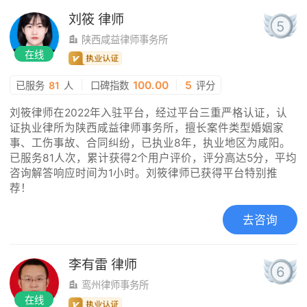
刘筱
律师
5
陕西咸益律师事务所
在线
|
100.00
|
5
已服务
81
人
口碑指数
评分
刘筱律师在2022年入驻平台，经过平台三重严格认证，认
证执业律所为陕西咸益律师事务所，擅长案件类型婚姻家
事、工伤事故、合同纠纷，已执业8年，执业地区为咸阳。
已服务81人次，累计获得2个用户评价，评分高达5分，平均
咨询解答响应时间为1小时。刘筱律师已获得平台特别推
荐！
去咨询
李有雷
律师
6
鸾州律师事务所
在线