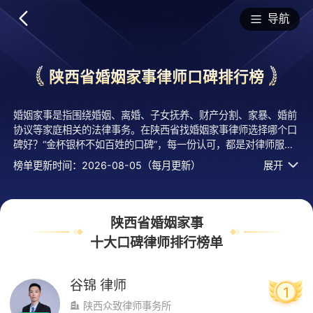
排行榜
导航
陕西省婚姻家事律师口碑排行榜
婚姻家事是指围绕婚姻、离婚、子女抚养、财产分割、家暴、婚前
协议等家庭相关的法律事务。在陕西省找婚姻家事律师选择哪个口
碑好？“金杯银杯不如百姓的口碑”，每一份认可，都是对律师服务
能力的最佳认证。法临经专业评测的2026年十大婚姻家事律师排
榜单更新时间：2026-08-05（每月更新）
展开
行榜名单发布啦！居前十的有：陕西众致律师事务所的谷锦律师、
陕西太柏律师事务所的杨如羽律师、陕西宁康律师事务所的黎烨律
师等，上榜律师十大婚姻家事律师口碑榜单是法临平台口碑好、用
户认可度高、评价较高、有实力活跃度高的执业律师，排名不分先
陕西省婚姻家事
后，仅供借鉴参考，想知道婚姻家事哪个律师好？您可以多比较，
十大口碑律师排行榜单
选择自己满意且合适案情的！
谷锦
律师
1
陕西众致律师事务所