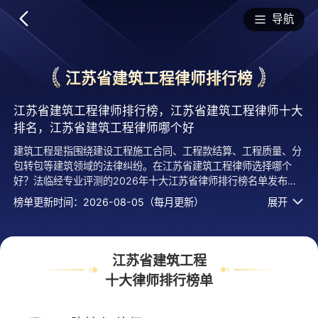
排行榜
导航
江苏省建筑工程律师排行榜
江苏省建筑工程律师排行榜，江苏省建筑工程律师十大
排名，江苏省建筑工程律师哪个好
建筑工程是指围绕建设工程施工合同、工程款结算、工程质量、分
包转包等建筑领域的法律纠纷。在江苏省建筑工程律师选择哪个
好？法临经专业评测的2026年十大江苏省律师排行榜名单发布
啦！居前十的有：北京市盈科（苏州）律师事务所的陈柏有律师、
榜单更新时间：2026-08-05（每月更新）
展开
江苏瑞江律师事务所的潘其来律师、江苏友诚律师事务所的王登豹
律师等，上榜律师江苏省建筑工程十大排名榜单是法临平台律师口
碑好、执业年限、用户认可度高、服务评价较高等综合有实力活跃
度高的专业执业律师，排名不分先后，仅供借鉴参考，想知道江苏
江苏省建筑工程
省哪个建筑工程律师好？您可以多比较，选择自己满意且合适案情
十大律师排行榜单
的，也可以直接免费提问咨询，24小时智能匹配律师在线回复！