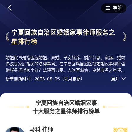
排行榜
导航
宁夏回族自治区婚姻家事律师服务之
星排行榜
婚姻家事是指围绕婚姻、离婚、子女抚养、财产分割、家暴、婚前
协议等家庭相关的法律事务。在宁夏回族自治区找婚姻家事律师咨
询服务选择哪个好？法律有力度，人间有温情，卓越服务之星律师
用丰富的法学知识和无可挑剔的专业能力，为老百姓筑起一方公正
榜单更新时间：2026-08-05（每月更新）
展开
的天地。法临经专业评测的2026年十大宁夏回族自治区婚姻家事
律师服务之星排行榜名单发布啦！居前十的有：宁夏言成律师事务
所的马科律师、宁夏浩晟律师事务所的马建刚律师、北京景运银川
律师事务所的王红丽律师等，上榜律师十大宁夏回族自治区婚姻家
宁夏回族自治区婚姻家事
事律师服务之星榜单是法临平台通过服务次数、口碑、用户认可
十大服务之星律师排行榜单
度、评价情况等入选整理有实力活跃度高的执业律师，排名不分先
后，仅供借鉴参考，想知道宁夏回族自治区婚姻家事哪个律师咨询
服务好？您可以多比较，选择自己满意且合适案情的！
马科
律师