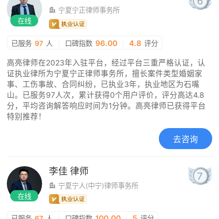
6
宁夏宁正律师事务所
在线
|
96.00
|
4.8
已服务
97
人
口碑指数
评分
高亮律师在2023年入驻平台，经过平台三重严格认证，认
证执业律所为宁夏宁正律师事务所，擅长案件类型婚姻家
事、工伤事故、合同纠纷，已执业3年，执业地区为石嘴
山。已服务97人次，累计获得0个用户评价，评分高达4.8
分，平均咨询解答响应时间为1分钟。高亮律师已获得平台
特别推荐！
去咨询
李佳
律师
7
宁夏宁人(中宁)律师事务所
在线
|
100.00
|
5
已服务
67
人
口碑指数
评分