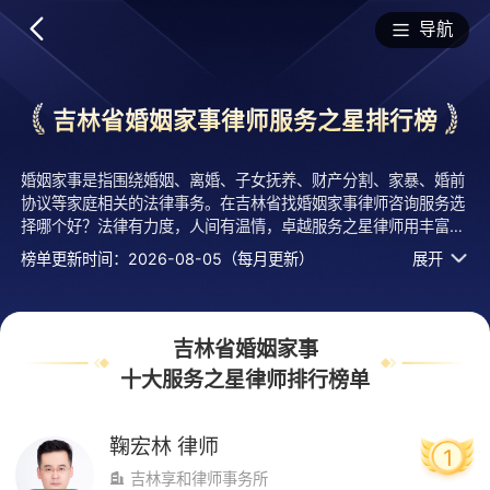
排行榜
导航
吉林省婚姻家事律师服务之星排行榜
婚姻家事是指围绕婚姻、离婚、子女抚养、财产分割、家暴、婚前
协议等家庭相关的法律事务。在吉林省找婚姻家事律师咨询服务选
择哪个好？法律有力度，人间有温情，卓越服务之星律师用丰富的
法学知识和无可挑剔的专业能力，为老百姓筑起一方公正的天地。
榜单更新时间：2026-08-05（每月更新）
展开
法临经专业评测的2026年十大吉林省婚姻家事律师服务之星排行
榜名单发布啦！居前十的有：吉林享和律师事务所的鞠宏林律师、
吉林敦宜律师事务所的曲莹律师、吉林闻轩律师事务所的李磊律师
等，上榜律师十大吉林省婚姻家事律师服务之星榜单是法临平台通
吉林省婚姻家事
过服务次数、口碑、用户认可度、评价情况等入选整理有实力活跃
十大服务之星律师排行榜单
度高的执业律师，排名不分先后，仅供借鉴参考，想知道吉林省婚
姻家事哪个律师咨询服务好？您可以多比较，选择自己满意且合适
案情的！
鞠宏林
律师
1
吉林享和律师事务所