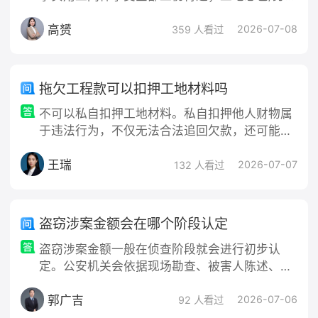
公司没买工伤保险，所有赔偿全部由施工单位承
高赟
担，包工头不能免责￼￼￼。 关键期限：受伤当日起1
2026-07-08
359 人看过
年内必须申请工伤认定，超期无法维权。 二、受
伤第一时间必做（固定全部证据） 1. 就医取证 •
病历、诊断、拍片、手术记录、缴费票据全部留
拖欠工程款可以扣押工地材料吗
存； • 病历写明：XX工地XX工种、XX时间干活
不可以私自扣押工地材料。私自扣押他人财物属
受
于违法行为，不仅无法合法追回欠款，还可能面
临民事侵权赔偿甚至刑事追责。正确的做法是通
王瑞
过合法途径维权。一、为什么不能私自扣押工地
2026-07-07
132 人看过
材料涉嫌违法甚至犯罪：私自扣押他人财物（如
工地材料、设备）属于非法限制他人财产权，可
能构成侵占罪、寻衅滋事罪或破坏生产经营罪。
盗窃涉案金额会在哪个阶段认定
即使扣押的初衷是“讨债”或“扣物抵债”，也不能改
盗窃涉案金额一般在侦查阶段就会进行初步认
变“手段非法”的性质，不能免除法律责任
定。公安机关会依据现场勘查、被害人陈述、证
人证言以及查获的赃款赃物等情况，对盗窃金额
郭广吉
作出初步判断。 在审查起诉阶段，检察机关会对
2026-07-06
92 人看过
公安机关认定的涉案金额进行全面