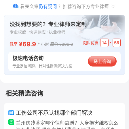
看完文章
仍有疑问
？推荐咨询下方专业律师
法律依据
《安全生产法》第九条，国务院和县级以上地方各级人民政府应当
加强对安全生产工作的领导，建立健全安全生产工作协调机制，支
持、督促各有关部门依法履行安全生产监督管理职责，及时协调、
¥69.9
:
14
55
解决安全生产监督管理中存在的重大问题。乡镇人民政府和街道办
限时优惠
低至
/1小时
原价 ¥399.9
事处，以及开发区、工业园区、港区、风景区等应当明确负责安全
生产监督管理的有关工作机构及其职责，加强安全生产监管力量建
极速电话咨询
设，按照职责对本行政区域或者管理区域内生产经营单位安全生产
专业定位问题，针对性提供解决方案
状况进行监督检查，协助人民政府有关部门或者按照授权依法履行
安全生产监督管理职责。
本文版权归原作者所有，内容仅代表作者本人观点，不代表法
相关精选咨询
临平台的立场。如有任何疑问或需要删除请通过
【客服中心】
联系我们。
工伤公司不承认找哪个部门解决
温馨提示：法律问题具有复杂性，细节可能影响结果。建议及
兰州伤残鉴定哪个律师靠谱？人身损害维权怎么
时
咨询律师
，获取专业解答。