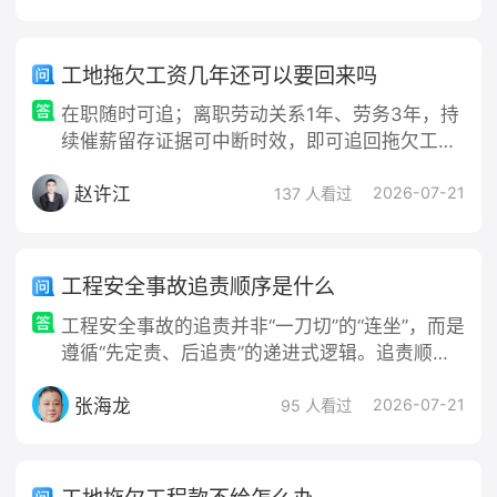
偿谈判、评
工地拖欠工资几年还可以要回来吗
在职随时可追；离职劳动关系1年、劳务3年，持
续催薪留存证据可中断时效，即可追回拖欠工
资。
赵许江
2026-07-21
137 人看过
工程安全事故追责顺序是什么
工程安全事故的追责并非“一刀切”的“连坐”，而是
遵循“先定责、后追责”的递进式逻辑。追责顺序
主要体现在责任认定的逻辑顺序、责任主体的层
张海龙
级顺序以及法律责任的递进顺序三个维度：一、
2026-07-21
95 人看过
责任认定的逻辑顺序（定责