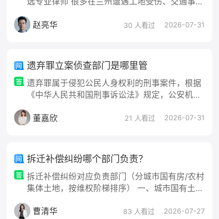
选专业律师 很多在兰州遭遇工地受伤、交通事
故、务工意外的当事人，受伤之后最关心的问题
赵亮华
就是：兰州伤残鉴定哪个律师靠谱？伤残鉴定是
2026-07-31
30 人看过
人身损害赔偿最关键的一环，鉴
遗弃罪立案侦查部门是哪里管
遗弃罪属于侵犯公民人身权利的刑事案件，根据
《中华人民共和国刑事诉讼法》规定，公安机关
对刑事案件具有普遍管辖权。被害人或其近亲属
董嘉欣
可向犯罪行为发生地、犯罪结果地或犯罪嫌疑人
2026-07-31
21 人看过
居住地的公安机关报案，提交报案材料及相关线
索，公安机关经审查认为存在遗弃行为且情节恶
劣、符合立案条件的，依法立案侦查。 人民法院
拆迁补偿纠纷哪个部门负责？
自诉立案：遗弃罪同时属于“被害人有证据证明的
拆迁补偿纠纷对应负责部门（分城市国有房/农村
轻微刑事案件”，被害人可直接向人民法院
集体土地，按维权阶梯排序） 一、城市国有土地
房屋（商品房、城区住宅拆迁） 1. 直接对接协
曹清华
商：房屋征收办/住建局 法定实施单位，负责补
2026-07-27
83 人看过