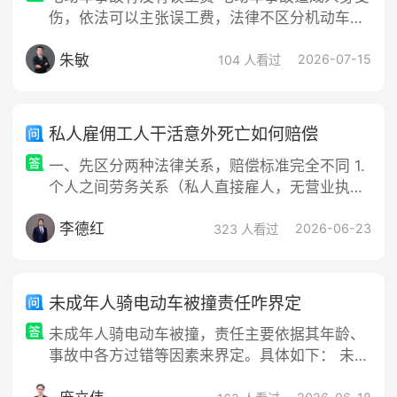
伤，依法可以主张误工费，法律不区分机动车与
非机动车，只要有人身损害，误工费均属于法定
朱敏
赔偿项目 。依据《民法典》第一千一百七十九
2026-07-15
104 人看过
条，侵害他人身体造成损伤，除医
私人雇佣工人干活意外死亡如何赔偿
一、先区分两种法律关系，赔偿标准完全不同 1.
个人之间劳务关系（私人直接雇人，无营业执
照、无公司） 适用《民法典》人身损害赔偿规
李德红
则，雇主承担过错责任： 1. 工人因工作意外身
2026-06-23
323 人看过
亡，雇主未尽安全防护、安全提醒义务，雇主承
担主要赔偿责任； 2. 工人自身存在违规操作、
重大过失（如不戴防护、酒后作业），可以减轻
未成年人骑电动车被撞责任咋界定
雇主赔偿比例； 3. 第三人造成事故的，死者家
未成年人骑电动车被撞，责任主要依据其年龄、
属可选择向雇主追责
事故中各方过错等因素来界定。具体如下： 未满
16周岁：根据《道路交通安全法实施条例》，驾