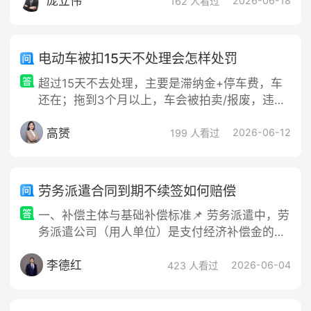
庞立伟
驶电动自行车必须年满16周岁，此时未成年人上
2026-06-18
162 人看过
路属违法行为，自身
电动车被扣15天不处理会怎样处罚
超过15天不去处理，主要是滞纳金+停车费，车
还在；拖到3个月以上，车会被拍卖/报废，违法
记录一直挂着。 一、超过15天 1. 罚款滞纳金 ◦
高赟
按《道路交通安全法》第109条：每日加处罚款
2026-06-12
199 人看过
本金的3%，但总额不超过本金。 ◦ 例：罚款200
元 → 最多再加200元滞纳金，共400元。 2. 停
车费/保管费 ◦ 每天几十元不等（看当地停车场
劳务派遣合同到期不续签如何赔偿
标准），15天下来通常几百元。
一、补偿主体与基础补偿标准📌 劳务派遣中，劳
务派遣公司（用人单位）是支付经济补偿金的责
任主体，用工单位不直接承担补偿金。 1. 经济补
李德红
偿金计算规则：按照劳动者在派遣公司连续工作
2026-06-04
423 人看过
年限，每满1年支付1个月工资；满6个月不满1年
按1年算，不满6个月支付0.5个月工资。 2. 月工