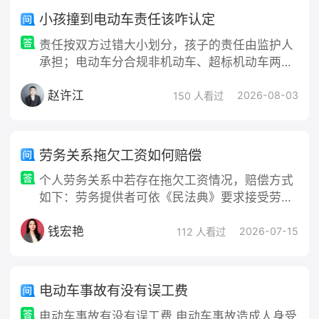
小孩撞到电动车责任该咋认定
责任按双方过错大小划分，孩子的责任由监护人
承担；电动车分合规非机动车、超标机动车两类
标准认定；交警出具的《事故责任认定书》是最
赵许江
终依据。
2026-08-03
150 人看过
劳务关系拖欠工资如何赔偿
个人劳务关系中若存在拖欠工资情况，赔偿方式
如下：劳务提供者可依《民法典》要求接受劳务
方支付拖欠工资及逾期利息（参照同期贷款市场
钱宏艳
报价利率），有违约约定的按约定执行。追讨时
2026-07-15
112 人看过
先协商，不成则收集劳务合同等证据向法院起
诉，要求支付工资及赔偿损失，法院判决后对方
不履行可申请强制执行。
电动车事故有没有误工费
电动车事故有没有误工费 电动车事故造成人身受