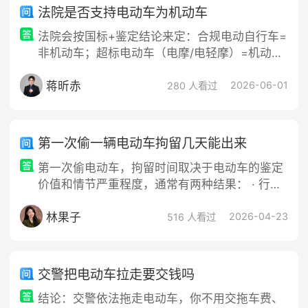
资基数：劳动合同终止前12个月的平均应发工资
法院是否支持电动车为机动车
（含基本工资、绩效、奖金、津贴），工资高于
法院会按国标+鉴定结论来定：合规电动自行车=
当地社平工资
非机动车；超标电动车（电摩/电轻摩）=机动
车，大量判例支持。 一、法定标准（GB 17761-
蒋昕赤
2018） 同时满足4项才是非机动车（电动自行
2026-06-01
280 人看过
车）： • 最高时速≤25km/h • 整车质量≤55kg •
电机功率≤400W • 必须有脚踏骑行功能 任一项
超标 → 属电动轻便摩托车/电动摩托车（机动
第一次偷一辆电动车拘留几天能出来
车）。 二、法院怎么认
第一次偷电动车，拘留时间取决于电动车的鉴定
价值和情节严重程度，通常有两种结果： · 行政
拘留（5~15天）：最常见的结果，适用于电动车
林果子
价值较低（通常低于当地“数额较大”标准），或
2026-04-23
516 人看过
不构成刑事犯罪的情形
交警把电动车拉走要交钱吗
结论：交警依法拖走电动车，你不用交拖车费、